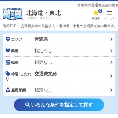
青森県の交通費支給の風俗男
0
北海道・東北
HOKKAIDO/TOHOKU
検討中
メニュー
俺風TOP
交通費支給の風俗求人
北海道・東北の交通費支給の風俗求人
青森県
エリア
指定なし
業種
指定なし
職種
交通費支給
待遇･こだわ
り
指定なし
雇用形態
いろんな条件を指定して探す