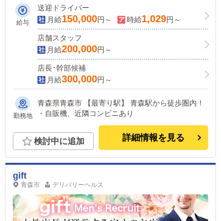
ればしっかり稼げる業界です！今が転職
送迎ドライバー
のチャンス！！
150,000
1,029
月給
円～
時給
円～
給与
店舗スタッフ
200,000
月給
円～
店長･幹部候補
300,000
月給
円～
青森県青森市 【最寄り駅】 青森駅から徒歩圏内！
・自販機、近隣コンビニあり
勤務地
詳細情報を見る
検討中に追加
gift
青森市
デリバリーヘルス