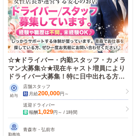
☆★ドライバー・内勤スタッフ・カメラ
マン大募集☆★現在キャスト増員により
ドライバー大募集！特に日中出れる方大
歓迎！！お仕事が休みの週１回勤務・お
店舗スタッフ
仕事が終わったあとのWワーク・大学
200,000
月給
円～
給与
生・未経験でも大丈夫！
送迎ドライバー
1,029
報酬
円～ / 1時間
青森市・弘前市
勤務地