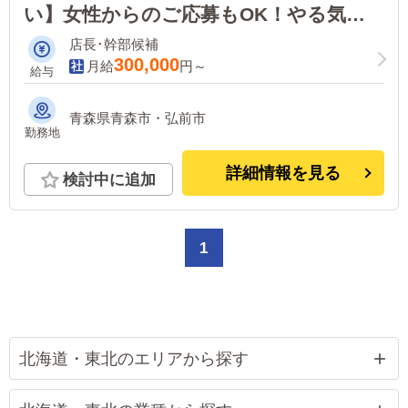
い】女性からのご応募もOK！やる気と
免許があれば大丈夫！能力に応じて随時
店長･幹部候補
昇給制度あり！
300,000
月給
円～
給与
青森県青森市・弘前市
勤務地
詳細情報を見る
検討中に追加
1
北海道・東北のエリアから探す