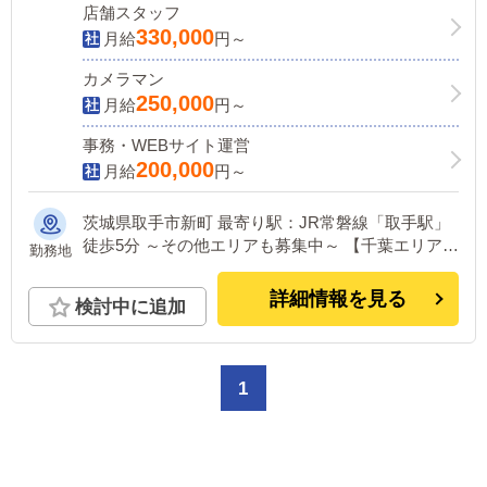
店舗スタッフ
330,000
月給
円～
カメラマン
250,000
月給
円～
事務・WEBサイト運営
200,000
月給
円～
茨城県取手市新町 最寄り駅：JR常磐線「取手駅」
徒歩5分 ～その他エリアも募集中～ 【千葉エリア】
勤務地
千葉・松戸・馬橋・柏・成田 【埼玉エリア】 越
谷・西川口・春日部・久喜 【東京エリア】 鶯谷・
詳細情報を見る
検討中に追加
池袋 ※新店続々計画中！
1