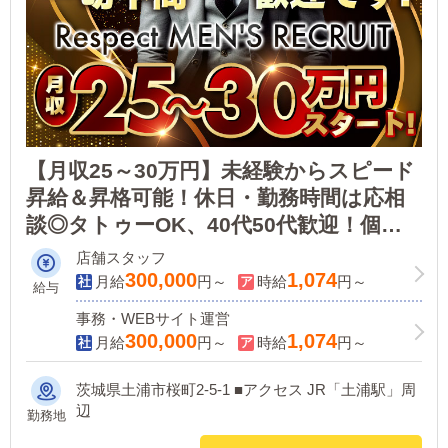
【月収25～30万円】未経験からスピード
昇給＆昇格可能！休日・勤務時間は応相
談◎タトゥーOK、40代50代歓迎！個人
店でアットホームな職場環境です。
店舗スタッフ
300,000
1,074
月給
円～
時給
円～
給与
事務・WEBサイト運営
300,000
1,074
月給
円～
時給
円～
茨城県土浦市桜町2-5-1 ■アクセス JR「土浦駅」周
辺
勤務地