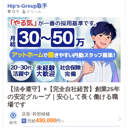
Hip's-Group取手
取手
デリヘル
【法令遵守】×【完全自社経営】創業25年
の安定グループ｜安心して長く働ける職
場です
店長･幹部候補
430,000
月給
円～
給与