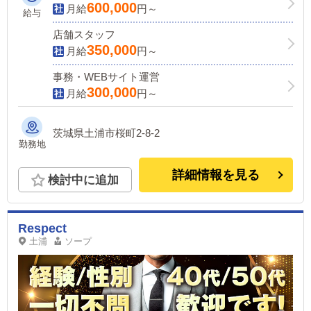
600,000
月給
円～
給与
店舗スタッフ
350,000
月給
円～
事務・WEBサイト運営
300,000
月給
円～
茨城県土浦市桜町2-8-2
勤務地
詳細情報を見る
検討中に追加
Respect
土浦
ソープ