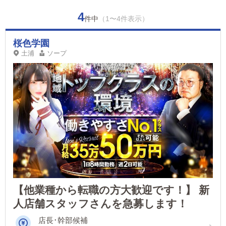
4
件中
（1〜4件表示）
桜色学園
土浦
ソープ
【他業種から転職の方大歓迎です！】 新
人店舗スタッフさんを急募します！
店長･幹部候補