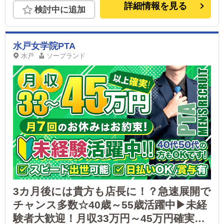
詳細情報を見る
検討中に追加
水戸女学院PTA
水戸
ソープランド
3カ月後には貴方も店長に！？急速展開で
チャンス多数☆40歳～55歳活躍中▶未経
験者大歓迎！月収33万円～45万円確実！