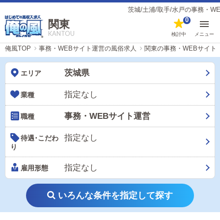
茨城/土浦/取手/水戸の事務・WEBサ
0
関東
KANTOU
検討中
メニュー
俺風TOP
事務・WEBサイト運営の風俗求人
関東の事務・WEBサイト
茨城県
エリア
指定なし
業種
事務・WEBサイト運営
職種
指定なし
待遇･こだわ
り
指定なし
雇用形態
いろんな条件を指定して探す