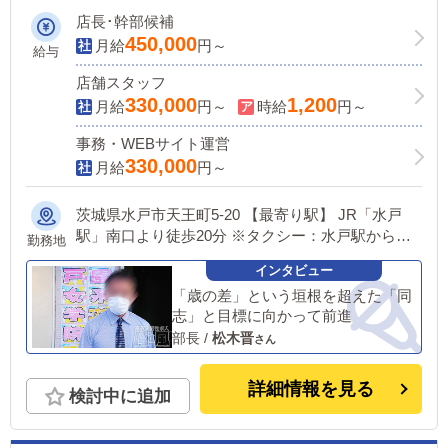
運転免許保有＆簡単なPC操作の出来る方
店長･幹部候補
即採用！寮完備・スピード昇給可！
450,000
月給
円～
給与
店舗スタッフ
330,000
1,200
月給
円～
時給
円～
事務・WEBサイト運営
330,000
月給
円～
茨城県水戸市天王町5-20 【最寄り駅】 JR「水戸
駅」南口より徒歩20分 ※タクシー：水戸駅からワ
勤務地
ンメーター10分で来店可能 ※バス：JR水戸駅バス
のりばから赤塚駅行きに乗車し、大工町バス停にて
「歳の差」という垣根を超えた「同
下車
志」と目標に向かって前進
部長
/
松木晋
詳細情報を見る
検討中に追加