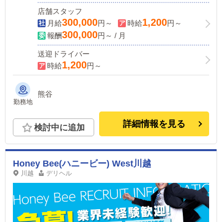
店舗スタッフ
300,000
1,200
月給
円～
時給
円～
300,000
報酬
円～ / 月
送迎ドライバー
1,200
時給
円～
熊谷
勤務地
詳細情報を見る
検討中に追加
Honey Bee(ハニービー) West川越
川越
デリヘル