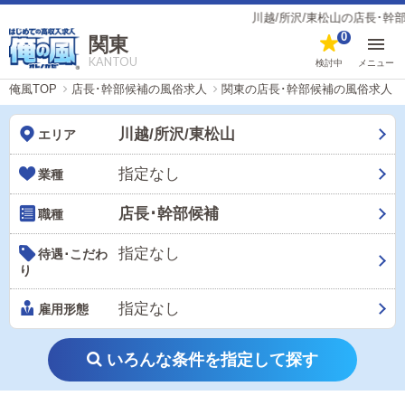
川越/所沢/東松山の店長･幹部候補
0
関東
KANTOU
検討中
メニュー
俺風TOP
店長･幹部候補の風俗求人
関東の店長･幹部候補の風俗求人
川越/所沢/東松山
エリア
指定なし
業種
店長･幹部候補
職種
指定なし
待遇･こだわ
り
指定なし
雇用形態
いろんな条件を指定して探す