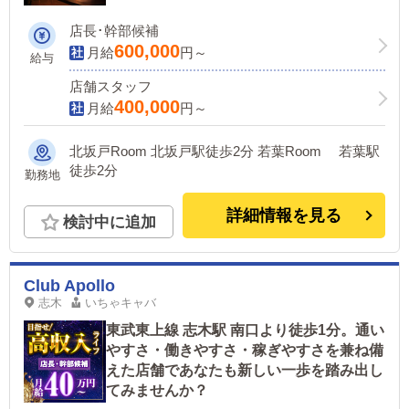
店長･幹部候補
600,000
月給
円～
給与
店舗スタッフ
400,000
月給
円～
北坂戸Room 北坂戸駅徒歩2分 若葉Room 若葉駅
徒歩2分
勤務地
詳細情報を見る
検討中に追加
Club Apollo
志木
いちゃキャバ
東武東上線 志木駅 南口より徒歩1分。通い
やすさ・働きやすさ・稼ぎやすさを兼ね備
えた店舗であなたも新しい一歩を踏み出し
てみませんか？