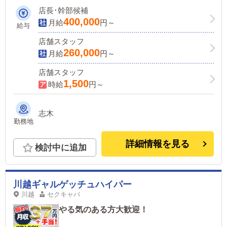
店長･幹部候補
400,000
月給
円～
給与
店舗スタッフ
260,000
月給
円～
店舗スタッフ
1,500
時給
円～
志木
勤務地
詳細情報を見る
検討中に追加
川越ギャルゲッチュハイパー
川越
セクキャバ
やる気のある方大歓迎！