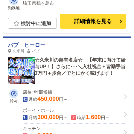
埼玉県鶴ヶ島市
勤務地
詳細情報を見る
検討中に追加
パブ ヒーロー
久米川
パブ
☆久米川の超有名店☆ 【年末に向けて給
与UP！】さらに･･･＼入社祝金＋皆勤手当
3万円＋歩合／でとにかく稼げます！
店長･幹部候補
450,000
月給
円～
給与
ボーイ・ホール
300,000
1,600
月給
円～
時給
円～
キッチン