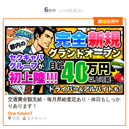
6
件中
（1〜6件表示）
積
極
採用中
交通費全額支給・毎月昇給査定あり・休日もしっか
りあります！
One AdvenT
大宮
セクキャバ