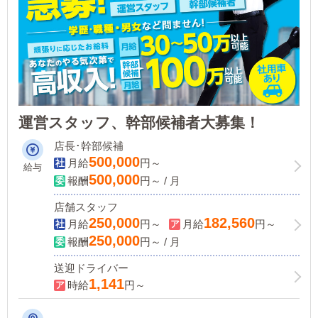
運営スタッフ、幹部候補者大募集！
店長･幹部候補
500,000
月給
円～
給与
500,000
報酬
円～ / 月
店舗スタッフ
250,000
182,560
月給
円～
月給
円～
250,000
報酬
円～ / 月
送迎ドライバー
1,141
時給
円～