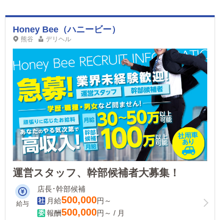
Honey Bee（ハニービー）
熊谷
デリヘル
運営スタッフ、幹部候補者大募集！
店長･幹部候補
500,000
月給
円～
給与
500,000
報酬
円～ / 月