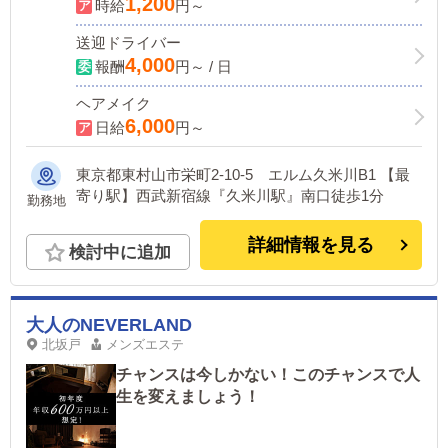
1,200
時給
円～
送迎ドライバー
4,000
報酬
円～ / 日
ヘアメイク
6,000
日給
円～
東京都東村山市栄町2-10-5 エルム久米川B1 【最
寄り駅】西武新宿線『久米川駅』南口徒歩1分
勤務地
詳細情報を見る
検討中に追加
大人のNEVERLAND
北坂戸
メンズエステ
チャンスは今しかない！このチャンスで人
生を変えましょう！