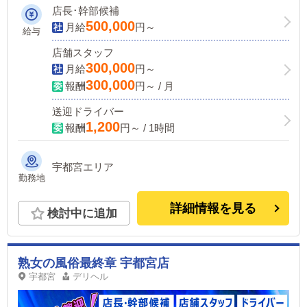
店長･幹部候補
500,000
月給
円～
給与
店舗スタッフ
300,000
月給
円～
300,000
報酬
円～ / 月
送迎ドライバー
1,200
報酬
円～ / 1時間
宇都宮エリア
勤務地
詳細情報を見る
検討中に追加
熟女の風俗最終章 宇都宮店
宇都宮
デリヘル