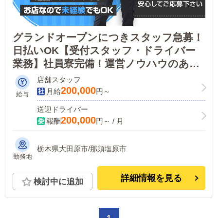
グランドオープンにつきスタッフ急募！
日払いOK【受付スタッフ・ドライバー
業務】社員寮完備！運営ノウハウのある
お店なので未経験でも大丈夫！アットホ
店舗スタッフ
ームな職場です！
200,000
月給
円～
給与
送迎ドライバー
200,000
報酬
円～ / 月
栃木県大田原市/那須塩原市
勤務地
詳細情報を見る
検討中に追加