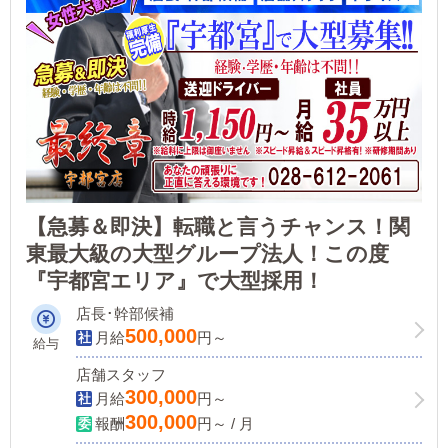
【急募＆即決】転職と言うチャンス！関
東最大級の大型グループ法人！この度
『宇都宮エリア』で大型採用！
店長･幹部候補
500,000
月給
円～
給与
店舗スタッフ
300,000
月給
円～
300,000
報酬
円～ / 月