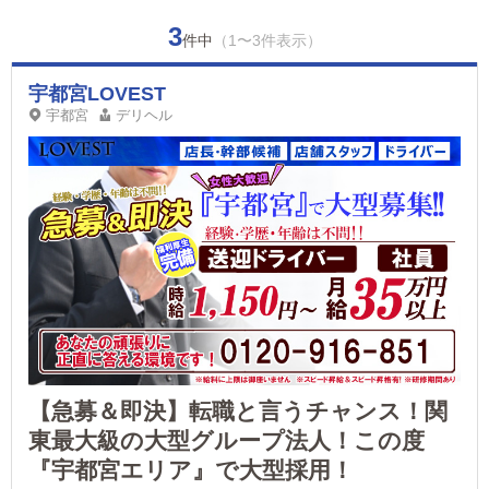
3
件中
（1〜3件表示）
宇都宮LOVEST
宇都宮
デリヘル
【急募＆即決】転職と言うチャンス！関
東最大級の大型グループ法人！この度
『宇都宮エリア』で大型採用！