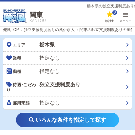
栃木県の独立支援制度ありの風
0
関東
KANTOU
検討中
メニュー
俺風TOP
独立支援制度ありの風俗求人
関東の独立支援制度ありの風俗
栃木県
エリア
指定なし
業種
指定なし
職種
独立支援制度あり
待遇･こだわ
り
指定なし
雇用形態
いろんな条件を指定して探す