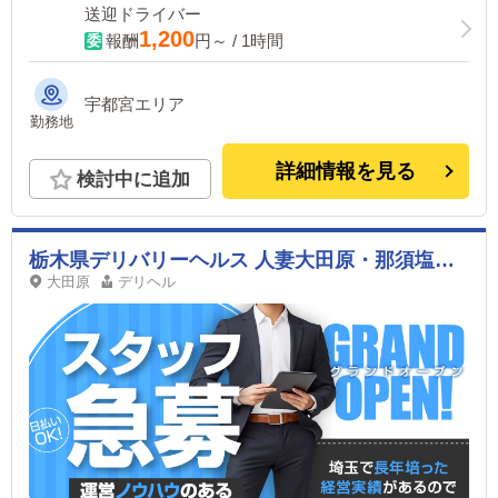
送迎ドライバー
1,200
報酬
円～ / 1時間
宇都宮エリア
勤務地
詳細情報を見る
検討中に追加
栃木県デリバリーヘルス 人妻大田原・那須塩原デリヘルクラブ
大田原
デリヘル