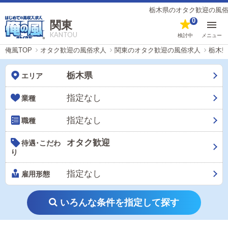
栃木県のオタク歓迎の風俗男性
0
関東
KANTOU
検討中
メニュー
俺風TOP
オタク歓迎の風俗求人
関東のオタク歓迎の風俗求人
栃木
栃木県
エリア
指定なし
業種
指定なし
職種
オタク歓迎
待遇･こだわ
り
指定なし
雇用形態
いろんな条件を指定して探す