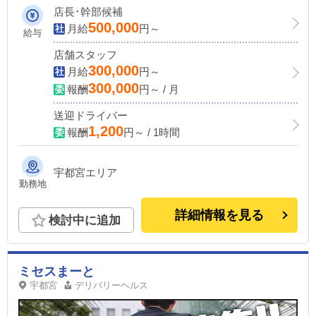
店長･幹部候補
500,000
月給
円～
給与
店舗スタッフ
300,000
月給
円～
300,000
報酬
円～ / 月
送迎ドライバー
1,200
報酬
円～ / 1時間
宇都宮エリア
勤務地
詳細情報を見る
検討中に追加
ミセスまーと
宇都宮
デリバリーヘルス