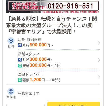
【急募＆即決】転職と言うチャンス！関
東最大級の大型グループ法人！この度
『宇都宮エリア』で大型採用！
店長･幹部候補
500,000
月給
円～
給与
店舗スタッフ
300,000
月給
円～
300,000
報酬
円～ / 月
送迎ドライバー
1,200
報酬
円～ / 1時間
宇都宮エリア
勤務地