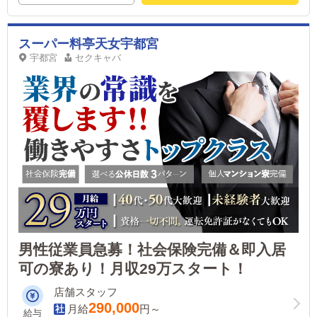
スーパー料亭天女宇都宮
宇都宮
セクキャバ
男性従業員急募！社会保険完備＆即入居
可の寮あり！月収29万スタート！
店舗スタッフ
290,000
月給
円～
給与