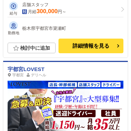
募集◆
店舗スタッフ
300,000
月給
円～
給与
栃木県宇都宮市簗瀬町
勤務地
詳細情報を見る
検討中に追加
宇都宮LOVEST
宇都宮
デリヘル