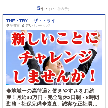
5
件中
（1〜5件表示）
THE・TRY -ザ・トライ-
宇都宮
デリバリーヘルス
◆地域一の高待遇と働きやすさをお約
束！月給30万円・完全週休2日制・8時間
勤務・社保完備◆素直、誠実な正社員を