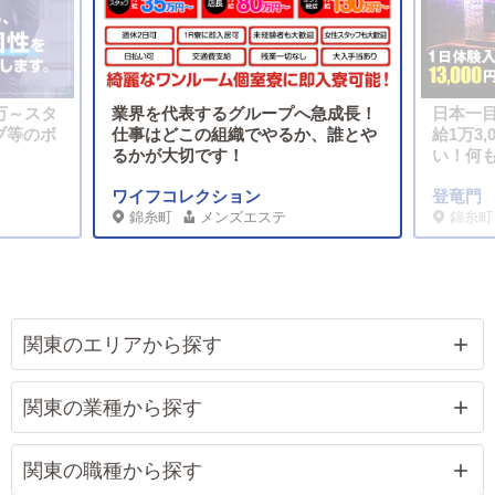
万～スタ
業界を代表するグループへ急成長！
日本一
ブ等のボ
仕事はどこの組織でやるか、誰とや
給1万3
るかが大切です！
い！何
ワイフコレクション
登竜門
錦糸町
メンズエステ
錦糸町
関東のエリアから探す
関東の業種から探す
関東の職種から探す