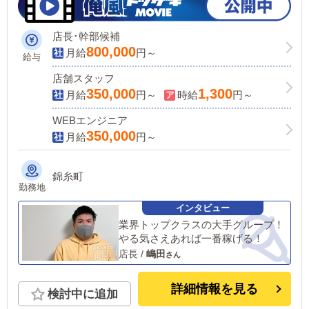
店長･幹部候補
800,000
月給
円～
給与
店舗スタッフ
350,000
1,300
月給
円～
時給
円～
WEBエンジニア
350,000
月給
円～
錦糸町
勤務地
業界トップクラスの大手グループ！
やる気さえあれば一番稼げる！
店長
/
嶋田
詳細情報を見る
検討中に追加