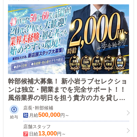
幹部候補大募集！ 新小岩ラブセレクショ
ンは独立・開業までを完全サポート！！
風俗業界の明日を担う貴方の力を貸して
ください！！
店長･幹部候補
500,000
月給
円～
給与
店舗スタッフ
13,000
日給
円～