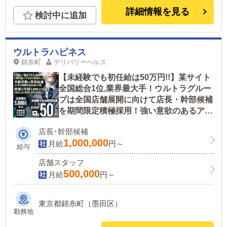
詳細情報を見る
検討中に追加
ウルトラハピネス
錦糸町
デリバリーヘルス
【未経験でも初任給は50万円!!】某サイト
全国総合1位,業界最大手！ウルトラグルー
プは全国店舗展開に向けて店長・幹部候補
を期間限定積極採用！強い意欲のあるアナ
タなら積極的に昇給・昇格させることを約
店長･幹部候補
束します
1,000,000
月給
円～
給与
店舗スタッフ
500,000
月給
円～
東京都錦糸町（墨田区）
勤務地