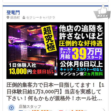
登竜門
錦糸町
セクシーキャバクラ
圧倒的集客力で日本一目指してます！【1
日体験日給1万3,000円】当店を実感して
下さい！何もかもが規格外！ホール社員
月給43万円以上～！アルバイト時給
店舗スタッフ