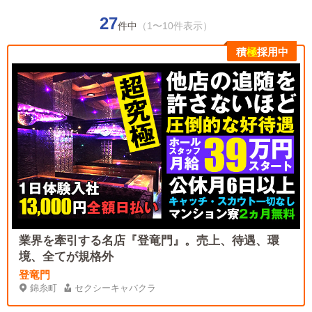
27
件中
（1〜10件表示）
積
極
採用中
業界を牽引する名店『登竜門』。売上、待遇、環
境、全てが規格外
登竜門
錦糸町
セクシーキャバクラ