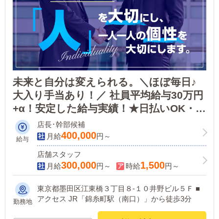
未来と自分は変えられる。＼ほぼ毎日♪
大入り手当あり！／ 社員平均給与30万円
+α！安定した給与実績！★日払いOK・公
休／有給休暇あり・社員寮完備★仲間が
店長･幹部候補
いる限り、成長し続けるグループです！
400,000
月給
円～
給与
店舗スタッフ
300,000
1,500
月給
円～
時給
円～
東京都墨田区江東橋３丁目８-１０井野ビル５Ｆ ■
アクセス JR「錦糸町駅（南口）」から徒歩3分
勤務地