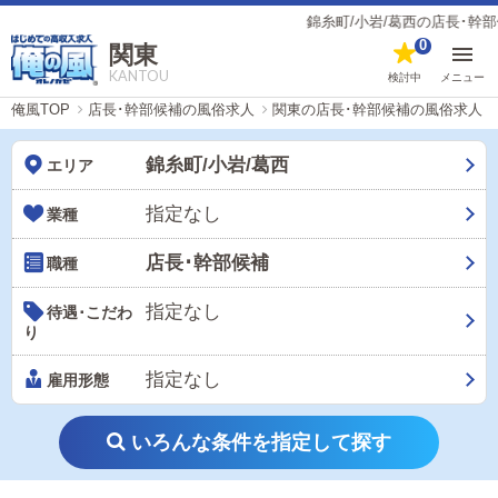
錦糸町/小岩/葛西の店長･幹部候補の風俗男
0
関東
KANTOU
検討中
メニュー
俺風TOP
店長･幹部候補の風俗求人
関東の店長･幹部候補の風俗求人
錦糸町/小岩/葛西
エリア
指定なし
業種
店長･幹部候補
職種
指定なし
待遇･こだわ
り
指定なし
雇用形態
いろんな条件を指定して探す