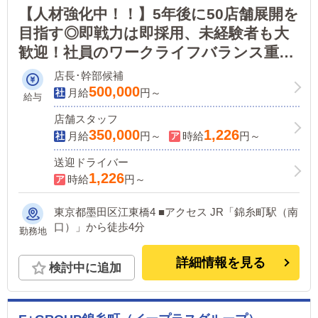
【人材強化中！！】5年後に50店舗展開を
目指す◎即戦力は即採用、未経験者も大
歓迎！社員のワークライフバランス重
視。あなたのお力が必要です！
店長･幹部候補
500,000
月給
円～
給与
店舗スタッフ
350,000
1,226
月給
円～
時給
円～
送迎ドライバー
1,226
時給
円～
東京都墨田区江東橋4 ■アクセス JR「錦糸町駅（南
口）」から徒歩4分
勤務地
詳細情報を見る
検討中に追加