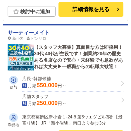
詳細情報を見る
検討中に追加
サーティーメイト
新小岩
ピンサロ
【スタッフ大募集】真面目な方は即採用！
30代.40代が主役です！創業約20年の歴史
ある名店なので安心・未経験でも意欲があ
れば大丈夫▶一般職からの転職大歓迎！
店長･幹部候補
550,000
月給
円～
給与
店舗スタッフ
250,000
月給
円～
東京都葛飾区新小岩１-24-8 第5ウエダビル3階 【最
寄り駅】 JR「新小岩駅」南口より徒歩3分
勤務地