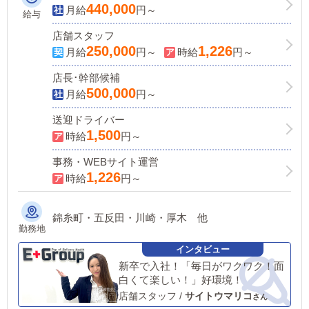
440,000
月給
円～
給与
店舗スタッフ
250,000
1,226
月給
円～
時給
円～
店長･幹部候補
500,000
月給
円～
送迎ドライバー
1,500
時給
円～
事務・WEBサイト運営
1,226
時給
円～
錦糸町・五反田・川崎・厚木 他
勤務地
新卒で入社！「毎日がワクワク！面
白くて楽しい！」好環境！
店舗スタッフ
/
サイトウマリコ