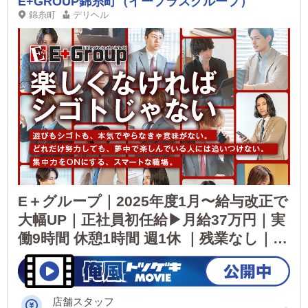
E+GROUP錦糸町（イープラスグループ）
錦糸町
デリヘル
E＋グループ｜2025年度1月〜給与改正で
大幅UP｜正社員初任給▶月給37万円｜実
働9時間 休憩1時間 週1休 ｜残業なし｜完
全週休２日制度導入！実績▶2024年12月
度平均月収661,450円｜
店舗スタッフ