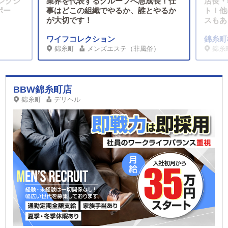
レクシ
業界を代表するグループへ急成長！仕
店長・
ポー
事はどこの組織でやるか、誰とやるか
ト！他
が大切です！
スもあ
ワイフコレクション
錦糸町
錦糸町
メンズエステ（非風俗）
錦糸
BBW錦糸町店
錦糸町
デリヘル