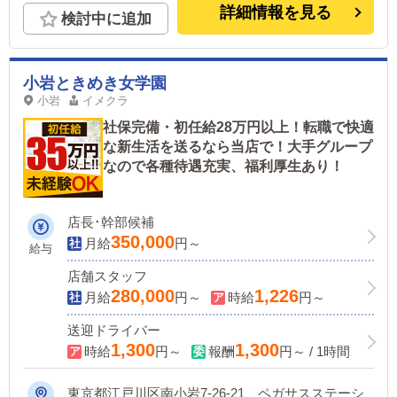
詳細情報を見る
検討中に追加
小岩ときめき女学園
小岩
イメクラ
社保完備・初任給28万円以上！転職で快適
な新生活を送るなら当店で！大手グループ
なので各種待遇充実、福利厚生あり！
店長･幹部候補
350,000
月給
円～
給与
店舗スタッフ
280,000
1,226
月給
円～
時給
円～
送迎ドライバー
1,300
1,300
時給
円～
報酬
円～ / 1時間
東京都江戸川区南小岩7-26-21 ペガサスステーシ