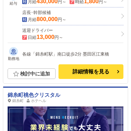
1,800円以上～！送りドライバー日給
430,000
1,800
月給
円～
時給
円～
給与
13,000円以上～同時募集中！
店長･幹部候補
800,000
月給
円～
送迎ドライバー
13,000
日給
円～
各線「錦糸町駅」南口徒歩2分 墨田区江東橋
勤務地
詳細情報を見る
検討中に追加
錦糸町桃色クリスタル
錦糸町
ホテヘル