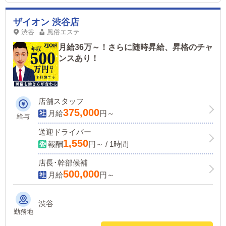
ザイオン 渋谷店
渋谷
風俗エステ
月給36万～！さらに随時昇給、昇格のチャ
ンスあり！
店舗スタッフ
375,000
月給
円～
給与
送迎ドライバー
1,550
報酬
円～ / 1時間
店長･幹部候補
500,000
月給
円～
渋谷
勤務地