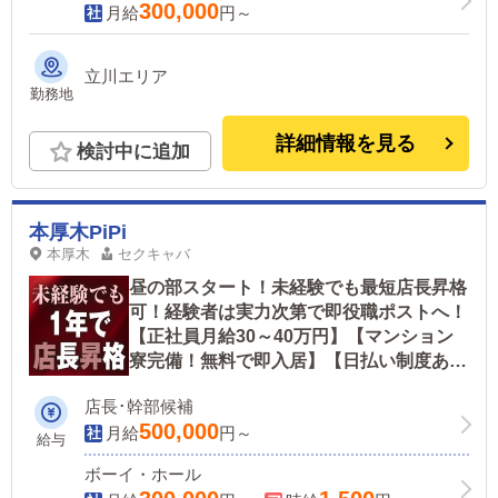
300,000
月給
円～
立川エリア
勤務地
詳細情報を見る
検討中に追加
本厚木PiPi
本厚木
セクキャバ
昼の部スタート！未経験でも最短店長昇格
可！経験者は実力次第で即役職ポストへ！
【正社員月給30～40万円】【マンション
寮完備！無料で即入居】【日払い制度あ
り】【週休2日制可】学生アルバイト時給
店長･幹部候補
2,000円～！
500,000
月給
円～
給与
ボーイ・ホール