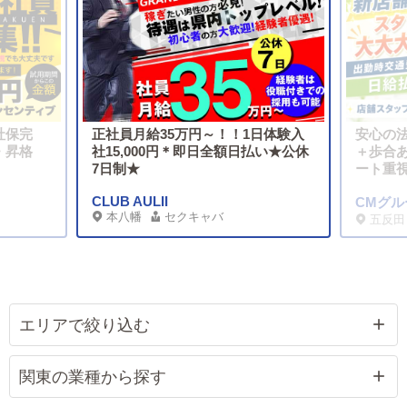
社保完
正社員月給35万円～！！1日体験入
安心の法
・昇格
社15,000円＊即日全額日払い★公休
＋歩合
7日制★
ート重
CLUB AULII
CMグル
本八幡
セクキャバ
五反田
エリアで絞り込む
関東の業種から探す