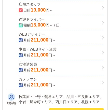
店舗スタッフ
10,000
日給
円～
送迎ドライバー
15,000
報酬
円～ / 日
WEBデザイナー
211,000
月給
円～
事務・WEBサイト運営
211,000
月給
円～
女性講習員
211,000
月給
円～
カメラマン
211,000
月給
円～
秋葉原・上野・鶯谷エリア、品川・五反田エリア、
小岩・錦糸町エリア、西川口エリア、札幌エリア
勤務地