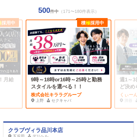
500
件中
（171〜180件表示）
極
採用中
積
極
採用中
営！月給
9時～18時or16時～25時と勤務
週1～
スタイルを選べる！！
ど決め
OK）
株式会社キララグループ
くぃー
上野
セクキャバ
渋谷
クラブヴィラ品川本店
五反田
デリヘル