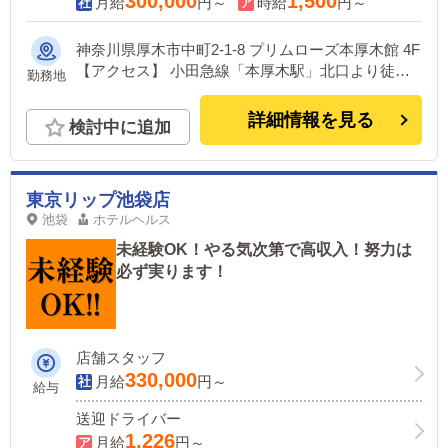
300,000
1,500
月給
円～
時給
円～
神奈川県厚木市中町2-1-8 プリムローズ本厚木館 4F
【アクセス】 小田急線「本厚木駅」北口より徒歩1
勤務地
分
詳細情報を見る
検討中に追加
東京リップ池袋店
池袋
ホテルヘルス
未経験OK！やる気次第で高収入！努力は
必ず実ります！
店舗スタッフ
330,000
月給
円～
給与
送迎ドライバー
1,226
月給
円～