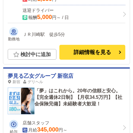
送迎ドライバー
5,000
報酬
円～ / 日
ＪＲ川崎駅 徒歩5分
勤務地
詳細情報を見る
検討中に追加
夢見る乙女グループ 新宿店
新宿
デリヘル
「夢」はこれから。20年の信頼と安心。
【完全週休2日制】【月収34.5万円】【社
会保険完備】未経験者大歓迎！
店舗スタッフ
345,000
月給
円～
給与