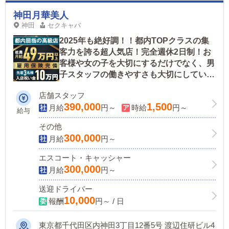
神田月華美人
神田
セクキャバ
2025年も絶好調！！都内TOPクラスの集
客力を誇る超人気店！完全週休2日制！お
客様や女の子を大切にするだけでなく、男
子スタッフの働きやすさも大切にしている
お店です。
店舗スタッフ
390,000
1,500
月給
円～
時給
円～
給与
その他
300,000
月給
円～
エスコート・キャッシャー
300,000
月給
円～
送迎ドライバー
10,000
報酬
円～ / 日
東京都千代田区内神田3丁目12番5号 渡辺住研ビル4