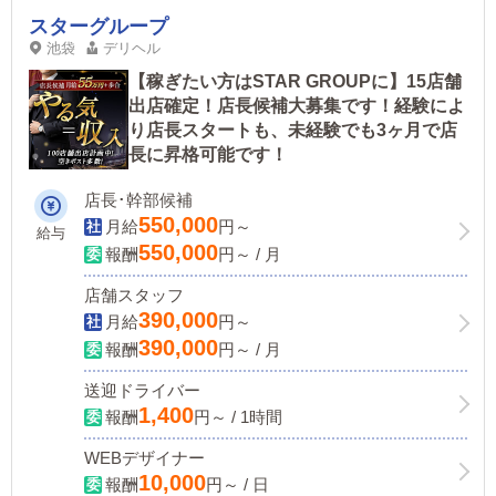
スターグループ
池袋
デリヘル
【稼ぎたい方はSTAR GROUPに】15店舗
出店確定！店長候補大募集です！経験によ
り店長スタートも、未経験でも3ヶ月で店
長に昇格可能です！
店長･幹部候補
550,000
月給
円～
給与
550,000
報酬
円～ / 月
店舗スタッフ
390,000
月給
円～
390,000
報酬
円～ / 月
送迎ドライバー
1,400
報酬
円～ / 1時間
WEBデザイナー
10,000
報酬
円～ / 日