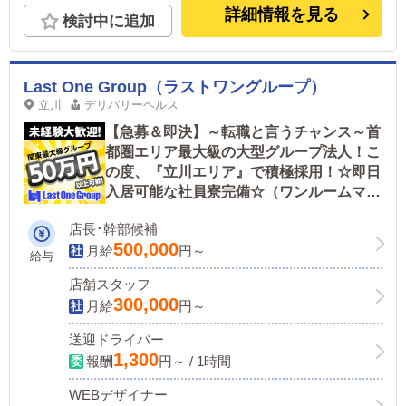
詳細情報を見る
検討中に追加
Last One Group（ラストワングループ）
立川
デリバリーヘルス
【急募＆即決】～転職と言うチャンス～首
都圏エリア最大級の大型グループ法人！こ
の度、『立川エリア』で積極採用！☆即日
入居可能な社員寮完備☆（ワンルームマン
ション１人部屋）☆
店長･幹部候補
500,000
月給
円～
給与
店舗スタッフ
300,000
月給
円～
送迎ドライバー
1,300
報酬
円～ / 1時間
WEBデザイナー