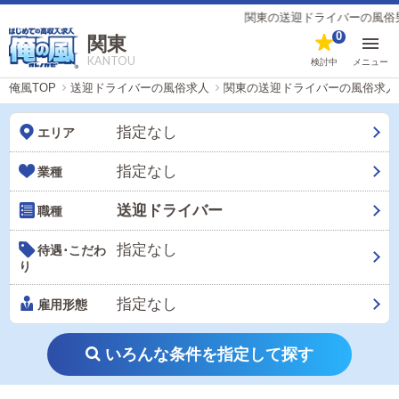
関東の送迎ドライバーの風俗男性求人（
0
関東
KANTOU
検討中
メニュー
俺風TOP
送迎ドライバーの風俗求人
関東の送迎ドライバーの風俗求人
指定なし
エリア
指定なし
業種
送迎ドライバー
職種
指定なし
待遇･こだわ
り
指定なし
雇用形態
いろんな条件を指定して探す