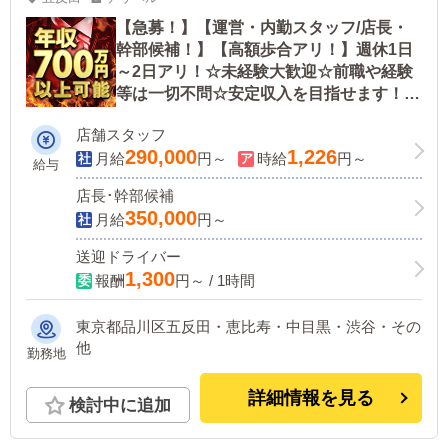
【急募！】【運営・内勤スタッフ/店長・
幹部候補！】【高額歩合アリ！】週休1日
～2日アリ！☆未経験大歓迎☆前職や経験
等は一切不問☆安定収入を目指せます！未
経験でも頑張り次第で即役職者に抜擢！
店舗スタッフ
290,000
1,226
月給
円～
時給
円～
給与
店長･幹部候補
350,000
月給
円～
送迎ドライバー
1,300
報酬
円～ / 1時間
東京都品川区五反田・恵比寿・中目黒・渋谷・その
他
勤務地
詳細情報を見る
検討中に追加