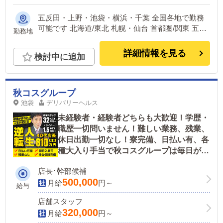
五反田・上野・池袋・横浜・千葉 全国各地で勤務
可能です 北海道/東北 札幌・仙台 首都圏/関東 五反
勤務地
田・上野・池袋・新宿・横浜・千葉 中部 浜松・名
古屋 関西 大阪・京都・神戸・奈良 中国/四国 広島
詳細情報を見る
検討中に追加
九州 福岡・熊本
秋コスグループ
池袋
デリバリーヘルス
未経験者・経験者どちらも大歓迎！学歴・
職歴一切問いません！難しい業務、残業、
休日出勤一切なし！寮完備、日払い有、各
種大入り手当で秋コスグループは毎日がお
給料日！
店長･幹部候補
500,000
月給
円～
給与
店舗スタッフ
320,000
月給
円～