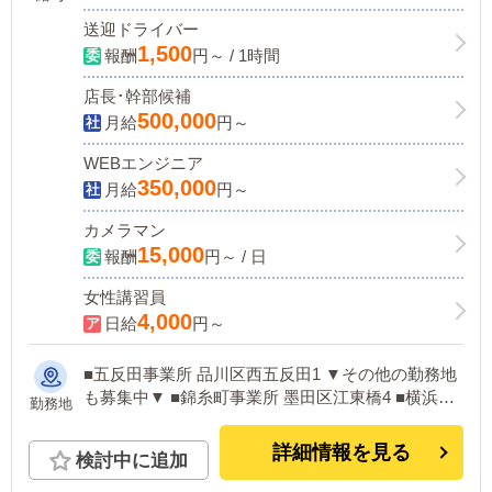
送迎ドライバー
1,500
報酬
円～ / 1時間
店長･幹部候補
500,000
月給
円～
WEBエンジニア
350,000
月給
円～
カメラマン
15,000
報酬
円～ / 日
女性講習員
4,000
日給
円～
■五反田事業所 品川区西五反田1 ▼その他の勤務地
も募集中▼ ■錦糸町事業所 墨田区江東橋4 ■横浜事
勤務地
業所 横浜市中区長者町5 ■千葉事業所 千葉市中央区
栄町9 ■埼玉事業所 さいたま市大宮区下町1
詳細情報を見る
検討中に追加