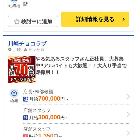
階
勤務地
詳細情報を見る
検討中に追加
川崎チョコラブ
川崎
ピンサロ
やる気あるスタッフさん正社員、大募集
中‼アルバイトも大歓迎！！大入り手当で
即採用！！
店長･幹部候補
700,000
月給
円～
給与
店舗スタッフ
300,000
月給
円～
店舗スタッフ
1,350
時給
円～