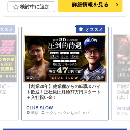
詳細情報を見る
検討中に追加
伎町ト
【創業20年】他業種からの転職＆バイ
店舗拡
寮完
ト歓迎！正社員は月給37万円スタート
の高級
＋入社祝い金！
代以上
CLUB SLOW
Versa
新宿
セクキャバ･いちゃキャバ
吉原