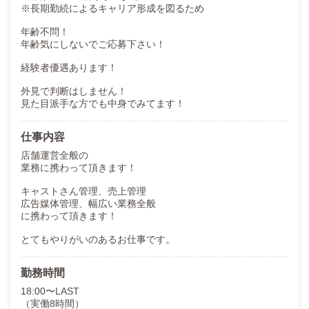
※長期勤続によるキャリア形成を図るため
★手厚い福利厚生も注目
年齢不問！
￣￣￣￣￣￣￣￣￣￣￣
年齢気にしないでご応募下さい！
●各種手当用意してます
（役職手当、大入手当、家族手当、
経験者優遇あります！
皆勤手当、有給手当）
大手ならではの圧倒的な高待遇がついております！
外見で判断はしません！
見た目派手な方でも中身でみてます！
●有給休暇有
（ちゃんと有給休暇も完備）
仕事内容
●独立支援制度有
店舗運営全般の
（総合的に判断して任せられる方へは積極的に独立させていま
業務に携わって頂きます！
す）
現在までに２名独立しております！
キャストさん管理、売上管理
広告媒体管理、幅広い業務全般
★当社はマンション無料で寮即入居可能！
に携わって頂きます！
￣￣￣￣￣￣￣￣￣￣￣￣￣￣￣￣￣￣
●綺麗なマンション寮３ヶ月無料
とてもやりがいのあるお仕事です。
（即入寮可、クリーニング済み）
お店から徒歩圏内で出勤もラクラク！
仕事終わりもサクッと帰れます！
勤務時間
●あなたのニーズに合った部屋ご用意！
18:00〜LAST
会社負担で希望の場所、間取りの部屋借ります！
（実働8時間）