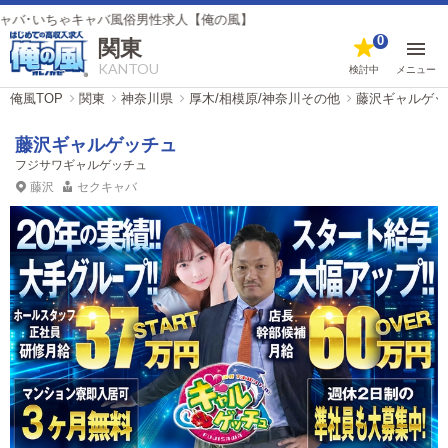
ャバ風俗男性求人【俺の風】
0
関東
KANTOU
検討中
メニュー
俺風TOP
関東
神奈川県
厚木/相模原/神奈川その他
藤沢ギャルゲッ
藤沢ギャルゲッチュ
フジサワギャルゲッチュ
藤沢
セクキャバ