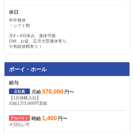
（入社後になります）
休日
●上京費用、引っ越し費用当店負担
年中無休
●スーツ支給
・シフト制
★地方の方も大歓迎！
月4～6日休み、連休可能
￣￣￣￣￣￣￣￣￣
GW、お盆、正月大型連休有り、
・上京したい方
※有給休暇有り！
・心機一転始めたい方
・転職したい方
業界経験は一切問いません！
ボーイ・ホール
経験よりも個人の可能性を重視します。
★地方の方など向けにオンライン面接もしております。
給与
￣￣￣￣￣￣￣￣￣￣￣￣￣￣￣￣￣￣￣￣￣￣￣￣￣
370,000
ZoomやLINEビデオ電話で気軽にできます！
月給
円〜
【1日体験入社】
日給1万3,000円支給
1,400
時給
円〜
※日払い可