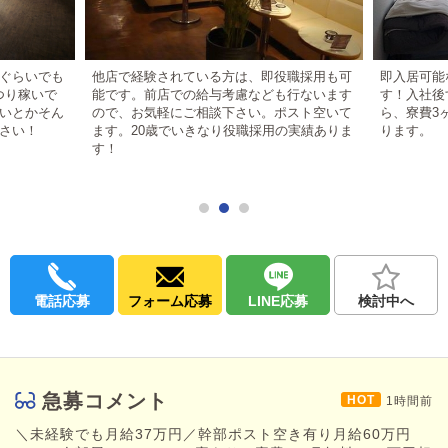
経験者は即役職者へもなれます！
未経験の方は最短で上へいけます！
★未経験の方でも安心して始められる環境
ぐらいでも
他店で経験されている方は、即役職採用も可
即入居可能
￣￣￣￣￣￣￣￣￣￣￣￣￣￣￣￣￣￣
つり稼いで
能です。前店での給与考慮なども行ないます
す！入社後
大手グループ店は
いとかそん
ので、お気軽にご相談下さい。ポスト空いて
ら、寮費3
・ハードルが高そう
さい！
ます。20歳でいきなり役職採用の実績ありま
ります。
・経験者しか採用されなさそう
す！
と思っている方が多いかも知れません…
当社は違います！
未経験の方も大歓迎で
基礎からきちんとスキルを身につけられるため
安心してお越しください◎
★週休2日制の準社員も歓迎！
￣￣￣￣￣￣￣￣￣￣￣￣￣
電話応募
フォーム応募
LINE応募
検討中へ
現在完全週休2日制の準社員も積極採用中！
プライベートも充実しつつ働けます！
★昼職にはない魅力がある
￣￣￣￣￣￣￣￣￣￣￣￣
急募コメント
・入社後は未経験でも
1時間前
【月給37万円スタート！】
＼未経験でも月給37万円／幹部ポスト空き有り月給60万円
固定給＋歩合＋手当で