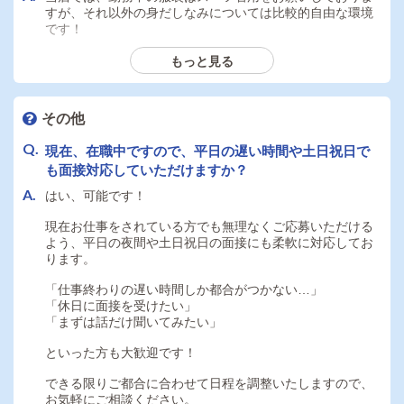
すが、それ以外の身だしなみについては比較的自由な環境
です！
髪型や髪色についても厳しい規定はなく、金髪などの明る
もっと見る
い髪色も清潔感があれば問題ありません。
大切なのは見た目の派手さよりも、お客様に好印象を持っ
ていただける清潔感や身だしなみです。
その他
現在、在職中ですので、平日の遅い時間や土日祝日で
業務を通して身につくスキルはありますか？
も面接対応していただけますか？
まず、接客業ならではのコミュニケーション能力や気配
はい、可能です！
り・対応力は自然と身につきます。お客様やキャスト、ス
タッフとのやり取りが多いため、人と接する力が大きく成
現在お仕事をされている方でも無理なくご応募いただける
長します。
よう、平日の夜間や土日祝日の面接にも柔軟に対応してお
ります。
また、店舗運営に携わることで、
「仕事終わりの遅い時間しか都合がつかない…」
・マネジメント能力
「休日に面接を受けたい」
・スタッフ管理能力
「まずは話だけ聞いてみたい」
・売上管理や経営視点
・リーダーシップ
といった方も大歓迎です！
・問題解決能力
できる限りご都合に合わせて日程を調整いたしますので、
なども学ぶことができます。
お気軽にご相談ください。