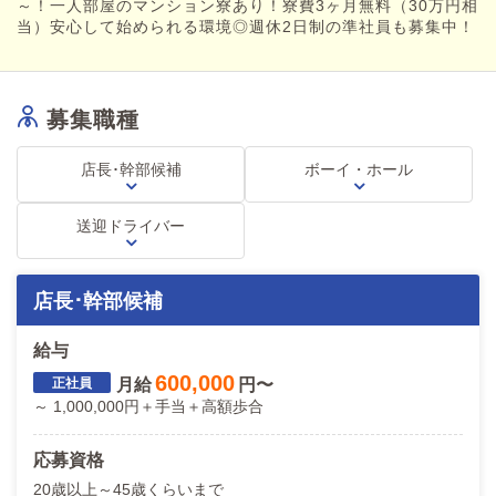
～！一人部屋のマンション寮あり！寮費3ヶ月無料（30万円相
最初からガッツリ稼げる環境ご用意！
当）安心して始められる環境◎週休2日制の準社員も募集中！
・入社6ヶ月 で→副主任
・さらに6ヶ月で→主任
・店長候補になると
【月給60万円～70万円】＋手当＋高額歩合
募集職種
ここまでくると一気に勝ちです！
・幹部クラスは
店長･幹部候補
ボーイ・ホール
【余裕で月給100万円オーバー】
“給与として目一杯還ってくる環境で”
送迎ドライバー
存分に力を発揮しませんか？
≪ 幹部へ昇格したHさん（27）スタッフインタビュー≫
「元々別の店にいましたが、
店長･幹部候補
昇給が見込めないので転職しました！
この会社では、出店が続くから
給与
昇給・昇格も実際に狙えるので、移籍して正解でした」」
600,000
月給
円〜
★店長やその先も近い
～ 1,000,000円＋手当＋高額歩合
￣￣￣￣￣￣￣￣￣￣
店舗を拡大し続けるので
ポストは増え続けております。
応募資格
主任→店長→幹部
20歳以上～45歳くらいまで
いずれは独立へ！！！