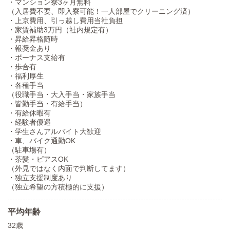
・マンション寮3ヶ月無料
（入居費不要、即入寮可能！一人部屋でクリーニング済）
・上京費用、引っ越し費用当社負担
・家賃補助3万円（社内規定有）
・昇給昇格随時
・報奨金あり
・ボーナス支給有
・歩合有
・福利厚生
・各種手当
（役職手当・大入手当・家族手当
・皆勤手当・有給手当）
・有給休暇有
・経験者優遇
・学生さんアルバイト大歓迎
・車、バイク通勤OK
（駐車場有）
・茶髪・ピアスOK
（外見ではなく内面で判断してます）
・独立支援制度あり
（独立希望の方積極的に支援）
平均年齢
32歳