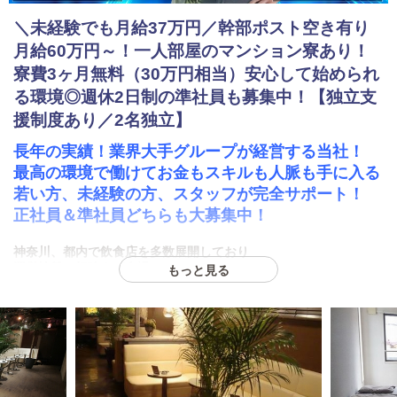
＼未経験でも月給37万円／幹部ポスト空き有り
月給60万円～！一人部屋のマンション寮あり！
寮費3ヶ月無料（30万円相当）安心して始められ
る環境◎週休2日制の準社員も募集中！【独立支
援制度あり／2名独立】
長年の実績！業界大手グループが経営する当社！
最高の環境で働けてお金もスキルも人脈も手に入る
若い方、未経験の方、スタッフが完全サポート！
正社員＆準社員どちらも大募集中！
神奈川、
都内
で飲食店を多数展開しており
運営地盤の根強さが自慢！
もっと見る
各地で順調に店舗を拡大しており
藤沢・
渋谷・立川・八王子…その他もあり！
ご希望の店舗で働けます！
【今年の夏新店オープン予定】
★店舗急拡大のためポスト多数空き有り
￣￣￣￣￣￣￣￣￣￣￣￣￣￣￣￣￣￣￣