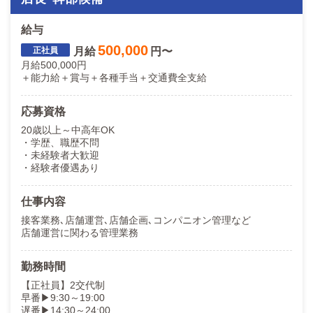
給与
500,000
月給
円〜
月給500,000円
＋能力給＋賞与＋各種手当＋交通費全支給
応募資格
20歳以上～中高年OK
・学歴、職歴不問
・未経験者大歓迎
・経験者優遇あり
仕事内容
接客業務､店舗運営､店舗企画､コンパニオン管理など
店舗運営に関わる管理業務
勤務時間
【正社員】2交代制
早番▶9:30～19:00
遅番▶14:30～24:00