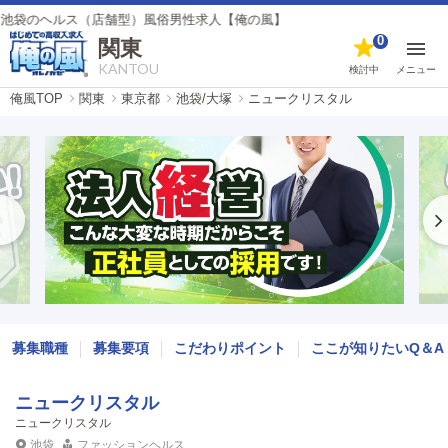
ルス（店舗型）風俗男性求人【俺の風】
0
関東
KANTOU
検討中
メニュー
俺風TOP
関東
東京都
池袋/大塚
ニュークリスタル
募集職種
募集要項
こだわりポイント
ここが知りたいQ＆A
ニュークリスタル
ニュークリスタル
池袋
ファッションヘルス