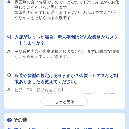
雰囲気の良いお店ですので、どなたでも楽しみながらお仕
事していただけると思います。
繁盛店のため忙しい時もありますが、みんなで支え合い、
やりがいを感じられる職場です！
入店が決まった場合、新人期間はどんな業務からスタ
ートしますか？
主な業務内容が客室清掃と接客なので、まずは簡単な清掃
などから覚えていただきます。
服装や髪型の規定はありますか？金髪・ピアスなど制
限ありましたら教えてください。
ピアスOK、髪型も自由です。
※フロントでの接客業務があるので、清潔感など最低限の
身だしなみを整えていただければ大丈夫です。
もっと見る
残業はありますか？
その他
店舗型ですので営業時間が決まっており、過度の深夜残業