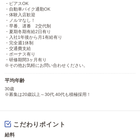
・ピアスOK
・自動車バイク通勤OK
・体験入店歓迎
・ノルマなし！
・早番、遅番 2交代制
・夏期冬期有給2日有り
・入社1年後から月1有給有り
・完全週1休制
・交通費支給
・ボーナス有り
・研修期間3ヶ月有り
※その他お気軽にお問い合わせください。
平均年齢
30歳
※募集は20歳以上～30代.40代も積極採用！
こだわりポイント
給料