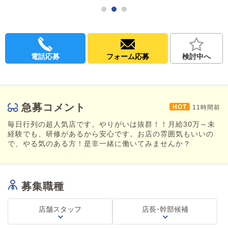
難しいことがないので、未経験でも無理せず覚えていっていただ
けます。
20年以上の信頼と実績のあるお店だから、新入社員へのサポート
体制も万全！
これまで培ってきたノウハウで、先輩スタッフがあなたをしっか
電話応募
フォーム応募
検討中へ
りサポートします。
※未経験でも研修があるので安心！
慣れてきたらみんなで企画を考えて、一緒にお店を盛り上げてい
きましょう！
急募コメント
11時間前
忙しい時もありますが、その分やりがいは抜群！
お店の雰囲気もいいので、やる気のある方ぜひ！
毎日行列の超人気店です。やりがいは抜群！！月給30万～未
一緒に働いてみませんか？
経験でも、研修があるから安心です。お店の雰囲気もいいの
で、やる気のある方！是非一緒に働いてみませんか？
学歴も経験も性別も問いません。
「そろそろ腰を据えて働きたい」
そんな方大歓迎！
募集職種
せっかく入ってくれた仲間だから、長く続けてほしい。
20年間、みんながそうやって助け合ってきたお店です。
店舗スタッフ
店長･幹部候補
長く続けられるお店『ニュークリスタル』。
ご応募お待ちしております！