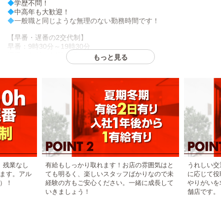
◆
学歴不問！
◆
中高年も大歓迎！
◆
一般職と同じような無理のない勤務時間です！
【早番・遅番の2交代制】
早番：9時30分～19時30分
遅番：14時～24時30分
もっと見る
※休憩1.5時間/実働8時間
※アルバイトはシフト応相談
【各種待遇整ってます】
・夏期冬期有給2日あり
・入社1年後から月1有給あり
・完全週1休制
・交通費支給
・ボーナスあり
・研修期間3ヶ月あり
etc…大型店舗だからこその待遇あり！
、残業なし
有給もしっかり取れます！お店の雰囲気はと
うれしい交
そして気になる業務内容は、客室掃除とフロント接客を中心に行
ます。アル
ても明るく、楽しいスタッフばかりなので未
に応じて役
います。
）！
経験の方もご安心ください。一緒に成長して
やりがいを
いきましょう！
舗店です。
・店舗型なので運転業務なし！
・ドライバーへの配車指示もなし！
・店舗型＆交代制なのでオールや深夜残業なし！