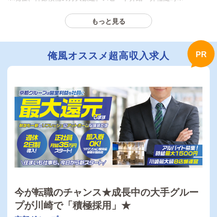
もっと見る
業界革命！ホワイト度100％宣言！
「ショコラ」では働き方革命を進めております。
総合力の高い店舗運営で業界NO.1クラスのポジションへ登りつ
め、
俺風オススメ超高収入求人
新たなステージへと飛躍する年になると思います。
◎幅広い人材を募集中◎
職歴・学歴は、不問です！
現在、20～35歳活躍中
☆ドライバー緊急募集！☆
お客様を最寄駅からお店まで送迎するお仕事。
◇急募中に付き即日面接で即日採用中◇
※運転従事者で経験豊富な方、特に優遇します。
スタッフ専用休憩室完備
要普通免許だけ必要です！！
（今回、運転初心者の方はごめんなさい。）
今が転職のチャンス★成長中の大手グルー
現在、吉原で働いていて転職したい方も大歓迎です。
今スグの生活安定に向けてチャレンジしよう♪
プが川崎で「積極採用」★
業界の優良企業で一緒に頑張りましょう。