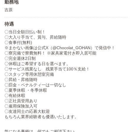
勤務地
吉原
待遇
〇当日全額日払い制！
〇大入り手当て、賞与、昇給随時
〇食事付(無料)
※まかない画像は公式X（@Chocolat_GOHAN）で発信中！
〇寮完備で寮費無料！ ※家具家電付き即入居可能
〇完全週休2日制
〇休暇はご希望する日を選べます。
〇サービス残業なし 残業手当て100％支給！
〇スタッフ専用休憩室完備
〇昇給・昇格随時
〇罰金・ペナルティ一は一切なし
〇夏季休暇 ・冬季休暇
〇有給休暇
〇正社員登用あり
〇雇用保険加入可
〇友達同士の応募大歓迎
もちろん業界経験者も優遇いたします。
気になる事柄は、何でもご相談下さい。