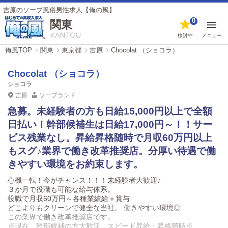
ソープ風俗男性求人【俺の風】
0
関東
KANTOU
検討中
メニュー
俺風TOP
関東
東京都
吉原
Chocolat （ショコラ）
Chocolat （ショコラ）
ショコラ
吉原
ソープランド
急募。未経験者の方も日給15,000円以上で全額
日払い！幹部候補生は日給17,000円～！！サー
ビス残業なし。昇給昇格随時で月収60万円以上
もスグ♪業界で働き改革推奨店。分厚い待遇で働
きやすい環境をお約束します。
心機一転！今がチャンス！！！未経験者大歓迎♪
３か月で役職も可能な給与体系。
役職で月収60万円～各種業績給＋賞与
どこよりもクリーンで健全な当社。 働きやすい環境◎
この業界で働き改革推奨店です。
※現在、幹部候補の方大歓迎。スピード昇給・昇格随時※