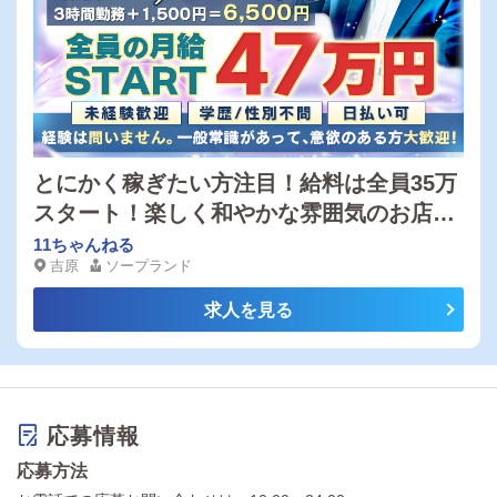
とにかく稼ぎたい方注目！給料は全員35万
スタート！楽しく和やかな雰囲気のお店で
高収入を目指しませんか？学歴・経験・性
11ちゃんねる
吉原
ソープランド
別不問！土日のみのアルバイトも大歓迎で
す！今月限定体験 スタッフ体験2時間勤
求人を見る
務で5000円
応募情報
応募方法