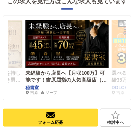
この求人を見た方はこんな求人も見ています
、満を持し
未経験から店長へ【月収100万】可
選べる週休
につき男性
能です！吉原屈指の人気高級店（1
給35万
補も募集し
日体験入店OK）！
ムマンシ
秘書室
DOLCE
吉原
ソープ
吉原
以上可能
から出来
務！2年
す♪
フォーム応募
検討中へ