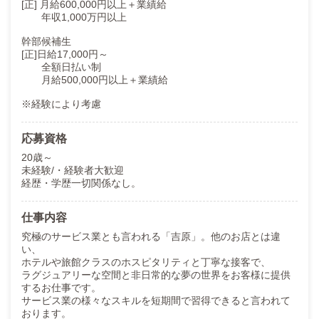
[正] 月給600,000円以上＋業績給
年収1,000万円以上
幹部候補生
[正]日給17,000円～
全額日払い制
月給500,000円以上＋業績給
※経験により考慮
応募資格
20歳～
未経験/・経験者大歓迎
経歴・学歴一切関係なし。
仕事内容
究極のサービス業とも言われる「吉原」。他のお店とは違
い、
ホテルや旅館クラスのホスピタリティと丁寧な接客で、
ラグジュアリーな空間と非日常的な夢の世界をお客様に提供
するお仕事です。
サービス業の様々なスキルを短期間で習得できると言われて
おります。