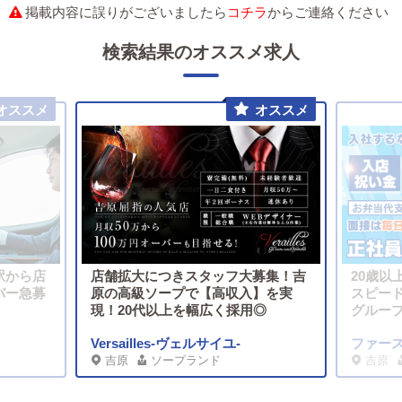
掲載内容に誤りがございましたら
コチラ
からご連絡ください
検索結果のオススメ求人
駅から店
店舗拡大につきスタッフ大募集！吉
20歳以
バー急募
原の高級ソープで【高収入】を実
スピー
現！20代以上を幅広く採用◎
グルー
Versailles-ヴェルサイユ-
ファー
吉原
ソープランド
吉原