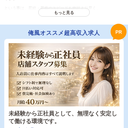
という事は、昇給・昇格のスピードも他社より早く、
もっと見る
頑張った分だけスグに結果が得られます。
また、新たな業種、エリアへの挑戦の随時行っており、役職ポス
トを手に入れるチャンスも数多くご用意しております。
俺風オススメ超高収入求人
将来自分の手で何かをやってみようと考えている方、
また、出世欲、独立心の強い方、是非当店で挑戦してみません
か？
【異業種からの転職大歓迎！】
現在の職場で、「思っていた給与が貰えなかった」、「聞いてい
た話と違っていた」など、不満がある方は一度お話だけでも聞き
に来てください！
今の経験を活かすのもよし、まったくゼロから経験を積んで活躍
するもよし、アナタの感性を当店で発揮してください！
未経験から正社員として、無理なく安定し
て働ける環境です。