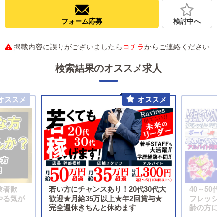
フォーム応募
検討中へ
掲載内容に誤りがございましたら
コチラ
からご連絡ください
検索結果のオススメ求人
験者歓
若い方にチャンスあり！20代30代大
40～5
やる気が
歓迎★月給35万以上★年2回賞与★
フレッ
完全週休きちんと休めます
齢の方