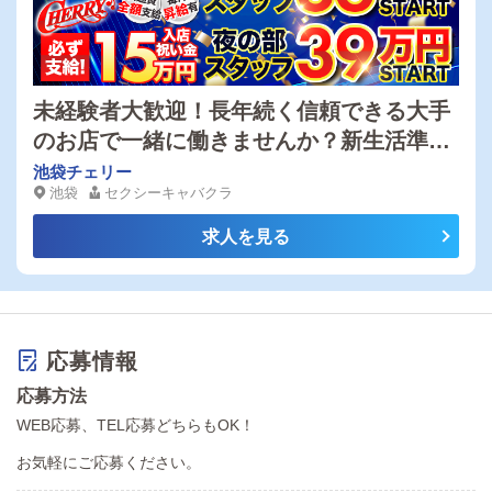
未経験者大歓迎！長年続く信頼できる大手
のお店で一緒に働きませんか？新生活準備
金【15万円】と初月から36万円支給でしっ
池袋チェリー
池袋
セクシーキャバクラ
かり稼げるお店です！
求人を見る
応募情報
応募方法
WEB応募、TEL応募どちらもOK！
お気軽にご応募ください。