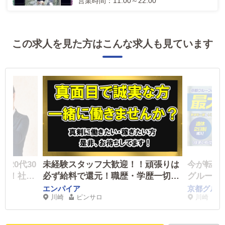
営業時間：11:00～22:00
この求人を見た方はこんな求人も見ています
20代30
未経験スタッフ大歓迎！！頑張りは
今が転職
職場！社保
必ず給料で還元！職歴・学歴一切不
グループ
手当有◎大
問！自分のやる気次第で給料が上が
エンパイア
京都グルー
川崎
ピンサロ
川崎
て働ける！
る！誰でも出来る簡単な仕事！
型連休有！
内容に嘘偽