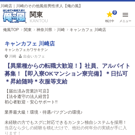
｜川崎のその他風俗男性求人【俺の風】
0
関東
KANTOU
検討中
メニュー
俺風TOP
関東
神奈川県
川崎
キャンカフェ 川崎店
キャンカフェ 川崎店
キャンカフェカワサキテン
川崎
出会いカフェ
【異業種からの転職大歓迎！】社員、アルバイト
募集！【即入寮OKマンション寮完備】＊日払可
＊昇給随時＊衣服等支給
【届出済み営業許可店】
【法令遵守の法人経営】
初心者歓迎・安心サポート!!
業界最大級！環境・待遇バツグンの環境♪
未経験の方でもスグに対応できるカンタン独自システムを採用！
当店なら少しの経験を積むだけで、他社の何年分の実績が手に入
ります！