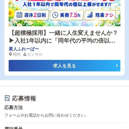
【超積極採用】一緒に人生変えませんか？
▶入社1年以内に「同年代の平均の倍以上
稼ぐ」ことが可能です！残業なし・日払い
素人ふれーばー
関内
ピンサロ
可能・福利厚生充実！
求人を見る
応募情報
応募方法
フォームやお電話からお問い合わせください。