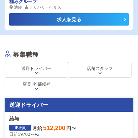
す日本一！！
極みグループ
年齢20歳～50歳くらいまで
池袋
デリバリーヘルス
詳しくはお問合せくださいませ
-------------------------------------------
求人を見る
店長・幹部候補も同時募集しております！
【店長・幹部候補】月給550000円～900000円
【運営スタッフ】初任給390000円以上
詳しくはお気軽にお問い合わせください！
スタッフ一同、貴方のご応募をお待ちしております
まずはお問い合わせだけでも構いません
募集職種
「俺の風をみた」でスムーズに対応できます
送迎ドライバー
店舗スタッフ
店長･幹部候補
送迎ドライバー
給与
512,200
月給
円〜
日給19700～+a