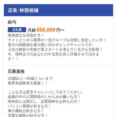
店長･幹部候補
給与
550,000
月給
円〜
将来独立を目指す方！
ナイトビジネス業界の一流グループを目指し安定したい方！
貴方の経験値を最大限に活かすビッグチャンスです。
人生の挫折や失敗で再スタートを考えている方も大歓迎！
今、現時点でのあなたのやる気を高く評価させて頂きま
す！！
応募資格
20歳以上～50歳くらいまで
業界未経験者大募集！！
こんな方は是非チャレンジしてみてください。
組織の中の人間関係やしがらみが嫌いな方！
将来的には独立し、起業精神をお持ちの方！
パソコン業務が好きな方！
車の運転が好きな方！
営業や接客が好きな方！