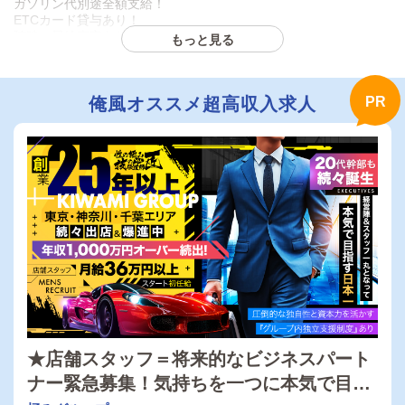
ガソリン代別途全額支給！
ETCカード貸与あり！
随時の昇給査定あり
もっと見る
■応募資格
20歳以上65歳位までの健康な方
未経験者・経験者ＯＫ
俺風オススメ超高収入求人
安全運転の方・車両持込みの方
■勤務時間
時間18時～翌3時～5時頃（業務終了次第、終業）
■勤務日
①週休1日または2日のレギュラー
②週3日以上勤務の準レギュラー（アルバイト）
※①または②のご希望をお伝えください。
-------------------------------------------
内勤スタッフ急募！
〇デリヘル内勤スタッフ
電話番、キャスト管理、ウェブ管理、配車管理・・・等
・早番17：00～翌03：00
・遅番20：00～翌06：00
★店舗スタッフ＝将来的なビジネスパート
月給390000円～
ナー緊急募集！気持ちを一つに本気で目指
日払い制あり
経験者大歓迎です