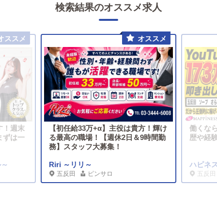
検索結果のオススメ求人
す！週末
【初任給33万+α】主役は貴方！輝け
働くな
まずは一
る最高の職場！【週休2日＆9時間勤
歴や経
務】スタッフ大募集！
ル～
Riri ～リリ～
ハピネス
五反田
ピンサロ
五反田