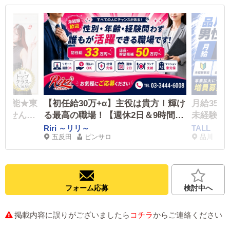
居可能★東
【初任給30万+α】主役は貴方！輝け
月給35
めませんか
る最高の職場！【週休2日＆9時間勤
未経験で
｠《12時
務】☆社会保険完備☆食事☆日払い
える好待
～
Riri ～リリ～
TALL
五反田
ピンサロ
品川
☆寮☆託児所あり充実した福利厚生
方は大歓
フォーム応募
検討中へ
掲載内容に誤りがございましたら
コチラ
からご連絡ください