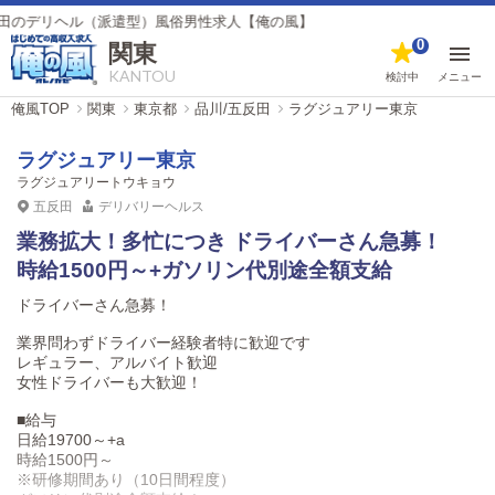
ル（派遣型）風俗男性求人【俺の風】
0
関東
KANTOU
検討中
メニュー
俺風TOP
関東
東京都
品川/五反田
ラグジュアリー東京
ラグジュアリー東京
ラグジュアリートウキョウ
五反田
デリバリーヘルス
業務拡大！多忙につき ドライバーさん急募！
時給1500円～+ガソリン代別途全額支給
ドライバーさん急募！
業界問わずドライバー経験者特に歓迎です
レギュラー、アルバイト歓迎
女性ドライバーも大歓迎！
■給与
日給19700～+a
時給1500円～
※研修期間あり（10日間程度）