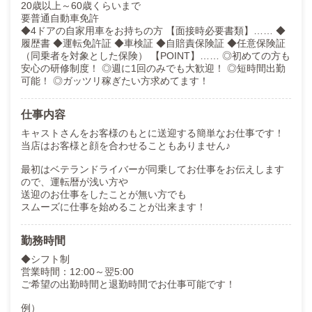
20歳以上～60歳くらいまで
要普通自動車免許
◆4ドアの自家用車をお持ちの方 【面接時必要書類】…… ◆
履歴書 ◆運転免許証 ◆車検証 ◆自賠責保険証 ◆任意保険証
（同乗者を対象とした保険） 【POINT】…… ◎初めての方も
安心の研修制度！ ◎週に1回のみでも大歓迎！ ◎短時間出勤
可能！ ◎ガッツリ稼ぎたい方求めてます！
仕事内容
キャストさんをお客様のもとに送迎する簡単なお仕事です！
当店はお客様と顔を合わせることもありません♪
最初はベテランドライバーが同乗してお仕事をお伝えします
ので、運転暦が浅い方や
送迎のお仕事をしたことが無い方でも
スムーズに仕事を始めることが出来ます！
勤務時間
◆シフト制
営業時間：12:00～翌5:00
ご希望の出勤時間と退勤時間でお仕事可能です！
例）