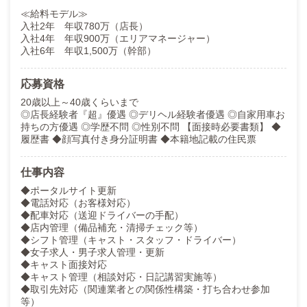
≪給料モデル≫
入社2年 年収780万（店長）
入社4年 年収900万（エリアマネージャー）
入社6年 年収1,500万（幹部）
応募資格
20歳以上～40歳くらいまで
◎店長経験者『超』優遇 ◎デリヘル経験者優遇 ◎自家用車お
持ちの方優遇 ◎学歴不問 ◎性別不問 【面接時必要書類】 ◆
履歴書 ◆顔写真付き身分証明書 ◆本籍地記載の住民票
仕事内容
◆ポータルサイト更新
◆電話対応（お客様対応）
◆配車対応（送迎ドライバーの手配）
◆店内管理（備品補充・清掃チェック等）
◆シフト管理（キャスト・スタッフ・ドライバー）
◆女子求人・男子求人管理・更新
◆キャスト面接対応
◆キャスト管理（相談対応・日記講習実施等）
◆取引先対応（関連業者との関係性構築・打ち合わせ参加
等）