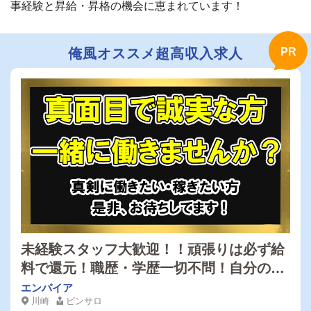
事経験と昇給・昇格の機会に恵まれています！
俺風オススメ超高収入求人
未経験スタッフ大歓迎！！頑張りは必ず給
料で還元！職歴・学歴一切不問！自分のや
る気次第で給料が上がる！誰でも出来る簡
エンパイア
川崎
ピンサロ
単な仕事！