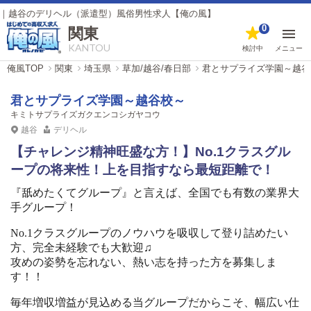
ヘル（派遣型）風俗男性求人【俺の風】
0
関東
KANTOU
検討中
メニュー
俺風TOP
関東
埼玉県
草加/越谷/春日部
君とサプライズ学園～越谷
君とサプライズ学園～越谷校～
キミトサプライズガクエンコシガヤコウ
越谷
デリヘル
【チャレンジ精神旺盛な方！】No.1クラスグル
ープの将来性！上を目指すなら最短距離で！
『舐めたくてグループ』と言えば、全国でも有数の業界大
手グループ！
No.1クラスグループのノウハウを吸収して登り詰めたい
方、完全未経験でも大歓迎♫
攻めの姿勢を忘れない、熱い志を持った方を募集しま
す！！
毎年増収増益が見込める当グループだからこそ、幅広い仕