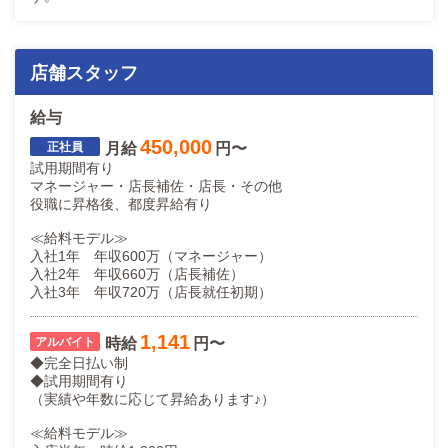
店舗スタッフ
給与
450,000
月給
円〜
試用期間有り
マネージャー・店長補佐・店長・その他
役職に昇格後、都度昇給有り
≪給料モデル≫
入社1年 年収600万（マネージャー）
入社2年 年収660万（店長補佐）
入社3年 年収720万（店長就任初期）
1,141
時給
円〜
◆完全日払い制
◆試用期間有り
（実績や年数に応じて昇給あります♪）
≪給料モデル≫