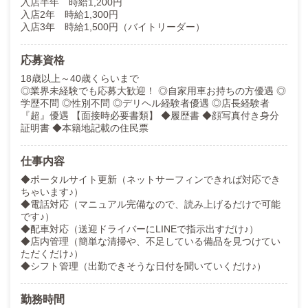
入店半年 時給1,200円
入店2年 時給1,300円
入店3年 時給1,500円（バイトリーダー）
応募資格
18歳以上～40歳くらいまで
◎業界未経験でも応募大歓迎！ ◎自家用車お持ちの方優遇 ◎
学歴不問 ◎性別不問 ◎デリヘル経験者優遇 ◎店長経験者
『超』優遇 【面接時必要書類】 ◆履歴書 ◆顔写真付き身分
証明書 ◆本籍地記載の住民票
仕事内容
◆ポータルサイト更新（ネットサーフィンできれば対応でき
ちゃいます♪）
◆電話対応（マニュアル完備なので、読み上げるだけで可能
です♪）
◆配車対応（送迎ドライバーにLINEで指示出すだけ♪）
◆店内管理（簡単な清掃や、不足している備品を見つけてい
ただくだけ♪）
◆シフト管理（出勤できそうな日付を聞いていくだけ♪）
勤務時間