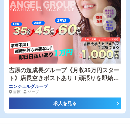
吉原の超成長グループ《月収35万円スター
ト》店長空きポストあり！頑張りを即給与
に反映！完全個室の寮完備・随時査定あ
エンジェルグループ
吉原
ソープ
り・日払いOK・選べる週休2日制など福利
厚生充実！明るく仕事に向き合える方大歓
求人を見る
迎◎