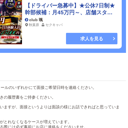
【ドライバー急募中】★公休7日制★
幹部候補：月45万円～、店舗スタッ
フ：月35万円～で働ける新しいお店
club 颯
秋葉原
セクキャバ
です！店長クラスになれば年収1080
万円も可能！都内トップクラスの職場
求人を見る
環境！※嘘・偽りは一切ありません。
・メールのいずれかにて面接ご希望日時を連絡ください。
きの履歴書をご持参ください。
いますが、面接というよりは面談の様にお話できればと思っていま
がとれなくなるケースが増えています。
る際には必ず事前にお店に連絡をくださいませ。