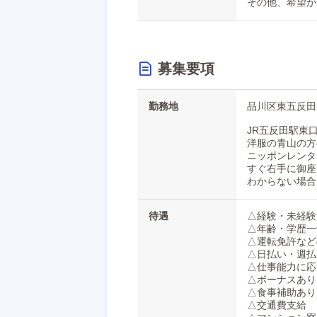
その他、希望が
募集要項
勤務地
品川区東五反田1-
JR五反田駅東
洋服の青山の方
ニッポンレンタ
すぐ右手に御座
わからない場合
待遇
△経験・未経験
△年齢・学歴一
△運転免許など
△日払い・週払
△仕事能力に応
△ボーナスあり
△食事補助あり
△交通費支給