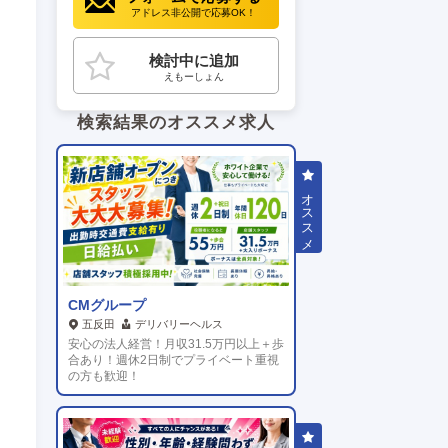
アドレス非公開で応募OK！
検討中に追加
えもーしょん
検索結果のオススメ求人
CMグループ
五反田
デリバリーヘルス
安心の法人経営！月収31.5万円以上＋歩
合あり！週休2日制でプライベート重視
の方も歓迎！