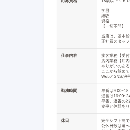
応募資格
18歳以上～５
学歴
経験
資格
【一切不問】
当店は、基本給
正社員スタッフ
仕事内容
接客業務【受付
店内業務【店内
やりがいのある
ここから始めて
WebとSNSが
勤務時間
早番は9:00~18:
遅番は16:00~24
早番、遅番の2
食事と休憩あり
休日
完全シフト制で
公休日数は選べ