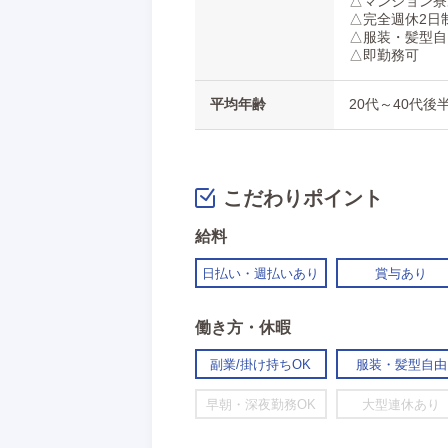
△マンション寮
△完全週休2日
△服装・髪型自
△即勤務可
平均年齢
20代～40代
こだわりポイント
給料
日払い・週払いあり
賞与あり
働き方・休暇
副業/掛け持ちOK
服装・髪型自由
早朝・深夜勤務OK
大型連休あり