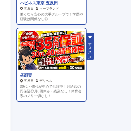
ハピネス東京 五反田
五反田
ソープランド
働くなら安心の大手グループで！学歴や
経験は関係なし◎
昼顔妻
五反田
デリヘル
30代・40代が中心で活躍中！月給35万
円保証◎月6回休み・残業なし！体育会
系のノリ一切なし！