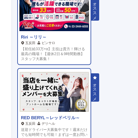
Riri ～リリ～
五反田
ピンサロ
【初任給33万+α】主役は貴方！輝ける
最高の職場！【週休2日＆9時間勤務】
スタッフ大募集！
RED BERYL～レッドベリル～
五反田
デリヘル
送迎ドライバー大募集中です！週末だけ
でも短時間でも可能！まずは一度お問い