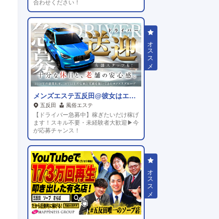
合わせください！
メンズエステ五反田@彼女はエステシャン
五反田
風俗エステ
【ドライバー急募中】稼ぎたいだけ稼げ
ます！スキル不要・未経験者大歓迎▶今
が応募チャンス！