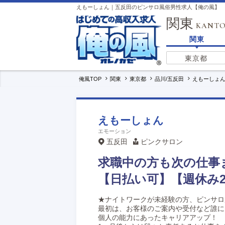
えもーしょん｜五反田のピンサロ風俗男性求人【俺の風】
関東
KANT
関東
東京都
俺風TOP
関東
東京都
品川/五反田
えもーしょ
えもーしょん
エモーション
五反田
ピンクサロン
求職中の方も次の仕事
【日払い可】【週休み
★ナイトワークが未経験の方、ピンサロ
最初は、お客様のご案内や受付など誰に
個人の能力にあったキャリアアップ！