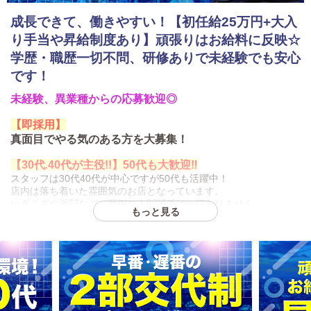
成長できて、働きやすい！【初任給25万円+大入
り手当や昇給制度あり】頑張りはお給料に反映☆
学歴・職歴一切不問、研修ありで未経験でも安心
です！
未経験、異業種からの応募歓迎◎
【即採用】
真面目でやる気のある方を大募集！
【30代.40代が主役!!】50代も大歓迎‼
スタッフは30代40代が中心ですが50代も活躍中！
店内は落ち着いた雰囲気のお店となっています。
いざこざや派閥など、面倒な人間関係は一切ありません。
もっと見る
お仕事内容はお客様受付、ホール業務、電話対応、キャスト管
理、売上管理、企画営業など。
常勤スタッフは1ヶ月ほどの研修制度もご用意しています。
学歴・職歴・経験は一切不問！
未経験からでもやる気次第で高収
入を目指せる環境です！