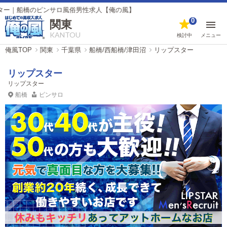
橋のピンサロ風俗男性求人【俺の風】
0
関東
KANTOU
検討中
メニュー
俺風TOP
関東
千葉県
船橋/西船橋/津田沼
リップスター
リップスター
リップスター
船橋
ピンサロ