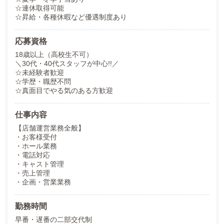
☆連休取得可能
☆昇給・各種休暇など優遇制度あり
応募資格
18歳以上（高校生不可）
＼30代・40代スタッフが中心!!／
☆未経験者歓迎
☆学歴・職歴不問
☆真面目でやる気のある方歓迎
仕事内容
【店舗運営業務全般】
・お客様受付
・ホール業務
・電話対応
・キャスト管理
・売上管理
・企画・営業業務
勤務時間
早番・遅番の二部交代制