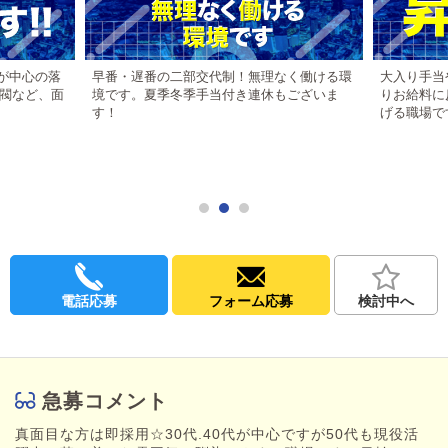
𐄙𐄁𐄙𐄁𐄙𐄁𐄙𐄁𐄙𐄁𐄙𐄁𐄙
▶日払い5,000円以上
急な出費があるときも安心です。新しい生活のスタートも応援い
たします。
代が中心の落
早番・遅番の二部交代制！無理なく働ける環
大入り手当
閥など、面
境です。夏季冬季手当付き連休もございま
りお給料に
▶早番・遅番の二部交代制
す！
げる職場で
11時～23時の営業で、早番・遅番交代制となります。
実働9時間、休憩1時間以上の無理なく働ける環境です。完全週休
制で、夏季冬季手当付き連休もございます。
▶大入り手当・昇給などあり
☆初任給250,000円～
頑張りはしっかりお給料に反映いたします。やりがい抜群の環境
です！当社規定による交通費支給もあり。
𐄙𐄁𐄙𐄁𐄙𐄁𐄙𐄁𐄙𐄁𐄙𐄁𐄙
電話応募
フォーム応募
検討中へ
船橋のナイトワークなら『
リップスター
』！
当店はJR総武線「船橋駅（南口）」から徒歩3分にあるピンクサロ
ンです。
好立地で通いやすく、安心安全にお仕事していただける環境をご
用意しています。
急募コメント
アットホームな職場環境！！
真面目な方は即採用☆30代.40代が中心ですが50代も現役活
長く務める社員も多く、安定して働けるのも魅力です。