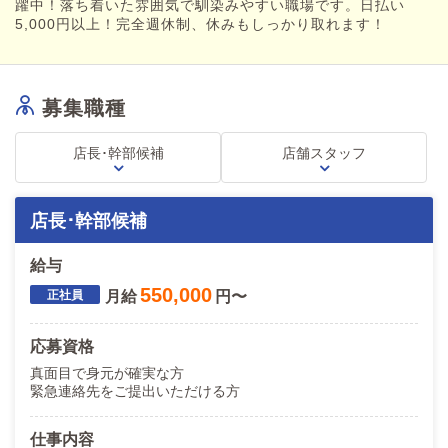
躍中！落ち着いた雰囲気で馴染みやすい職場です。日払い
5,000円以上！完全週休制、休みもしっかり取れます！
仕事とプライベートのメリハリをつけたい、家族サービスをしな
がら稼ぎたい方も安心してご応募ください。
いつでもご連絡お待ちしております。
募集職種
店長･幹部候補
店舗スタッフ
店長･幹部候補
給与
550,000
月給
円〜
応募資格
真面目で身元が確実な方
緊急連絡先をご提出いただける方
仕事内容