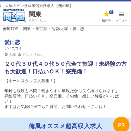
のピンサロ風俗男性求人【俺の風】
0
関東
KANTOU
検討中
メニュー
俺風TOP
関東
東京都
池袋/大塚
愛に恋
愛に恋
アイニコイ
大塚
ピンクサロン
２０代３０代４０代５０代全て歓迎！未経験の方
も大歓迎！日払いＯＫ！寮完備！
【ホールスタッフ大募集！】
年齢も経験も不問！働きやすい環境だから長く続けられますよ！
昇給随時、日払いＯＫ、寮完備、その他、嬉しい待遇がいっぱ
い！
まずはお気軽に何でもご質問、お問い合わせ下さいね！
俺風オススメ超高収入求人