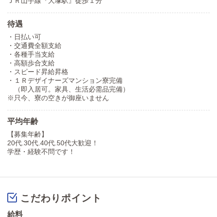
ＪＲ山手線『大塚駅』徒歩１分
待遇
・日払い可
・交通費全額支給
・各種手当支給
・高額歩合支給
・スピード昇給昇格
・１Ｒデザイナーズマンション寮完備
（即入居可。家具、生活必需品完備）
※只今、寮の空きが御座いません
平均年齢
【募集年齢】
20代.30代.40代.50代大歓迎！
学歴・経験不問です！
こだわりポイント
給料