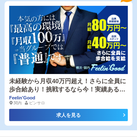
未経験から月収40万円超え！さらに全員に
歩合給あり！挑戦するなら今！実績ある成
長企業で確かな収入を！
Feelin'Good
関内
ピンサロ
求人を見る