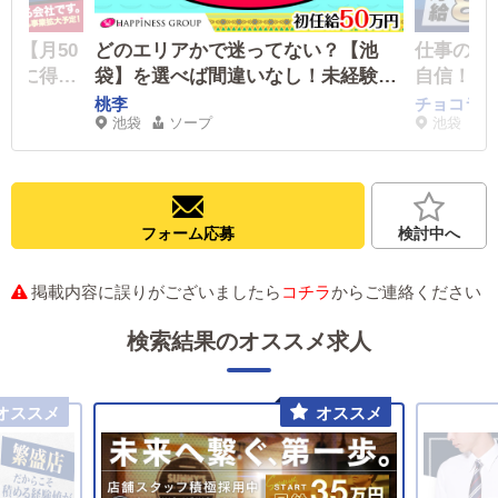
も【月50
どのエリアかで迷ってない？【池
仕事の楽
同時に得ら
袋】を選べば間違いなし！未経験で
自信！社員
も『50万円』スタート可！経験の有
～ ポス
桃李
チョコラブ
池袋
ソープ
池袋
無は関係なし！一般企業と変らない
昇格も随
待遇！社保完備/昇給随時/寮あり/各
種手当あり/ボーナス最大年4回
フォーム応募
検討中へ
掲載内容に誤りがございましたら
コチラ
からご連絡ください
検索結果のオススメ求人