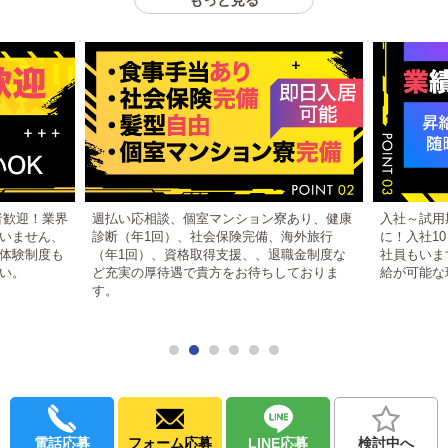
もっと見る
大限に引き出し、計画＆実行しております。
組織の運営理念と目標は「経営陣＆スタッフ一丸となって皆で勝
利！本気で目指せ日本一！！」です。
今後更なる企業発展のため、新しい力【貴方の力】を今求めてお
ります。
我々は店舗従業員という従来の考え方ではなく、皆さまを新しい
ビジネスパートナーとして見ております。
同じ未来を見据え、同じ目的や目標に向けて、一緒に夢のような
人生設計をしていきませんか！？
皆で力を合わせれば、1つだった可能性もやがては∞【無限大】と
者歓迎！業界
週払い応相談、個室マンション寮あり、健康
入社～試用
なります！
いません、
診断（年1回）、社会保険完備、海外旅行
に！入社1
体験制度も
（年1回）、資格取得支援、、退職金制度な
社員もいま
い。
ど充実の厚待遇で貴方をお待ちしておりま
給が可能な
最後に…「楽に稼げる」なんてあり得ません。絶対嘘です！
す。
他者より多く稼いで成り上がるには、より多くの努力が必要で
す。
そんな考えを共感していただける、貴方だけを必要としていま
す。
経験や性別、容姿や年齢も一切不問です！
貴方からのご応募、心よりお待ちしております。
電話応募
フォーム応募
LINE応募
検討中へ