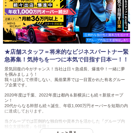
★店舗スタッフ＝将来的なビジネスパートナー緊
急募集！気持ちを一つに本気で目指す日本一！！
景気回復の今がチャンス！当社は日々急成長、爆進中！一緒に夢
を掴みましょう！
我々は決して停滞しない、風俗業界では一目置かれた有名グルー
プ企業です。
2020年度は千葉、2022年度は都内＆新横浜にも続々新規オープ
ン！
20代からなる幹部も続々誕生、年収1,000万円オーバーを短期の内
に達成しております。
当グループでは圧倒的な独自性や資本力を活かした『グループ内
独立支援制度』を採用！
創業25年で築き上げた本部の地盤をベースに、各々の可能性を最