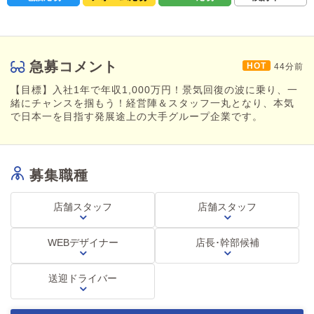
-------------≪緊急募集！≫-------------
WEBデザイナー＆WEBプログラマー募集！
外国語（英語・中国語）対応出来る方、求ム！
いずれもスキルに合わせて高待遇でお迎え致します♪
急募コメント
44分前
※詳細はお問い合わせください。
【目標】入社1年で年収1,000万円！景気回復の波に乗り、一
緒にチャンスを掴もう！経営陣＆スタッフ一丸となり、本気
で日本一を目指す発展途上の大手グループ企業です。
募集職種
店舗スタッフ
店舗スタッフ
WEBデザイナー
店長･幹部候補
送迎ドライバー