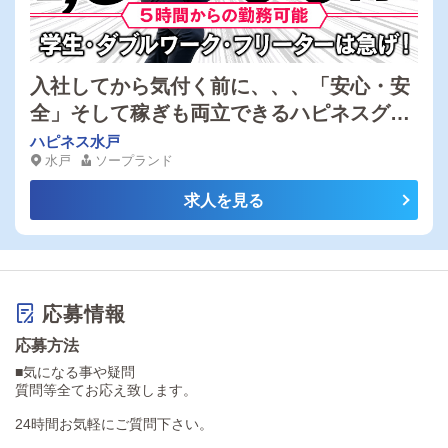
入社してから気付く前に、、、「安心・安
全」そして稼ぎも両立できるハピネスグル
ープで！
ハピネス水戸
水戸
ソープランド
求人を見る
応募情報
応募方法
■気になる事や疑問
質問等全てお応え致します。
24時間お気軽にご質問下さい。