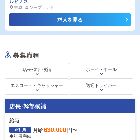
万！免許不要・個室ホテル寮完備！未経験
ルピナス
◆
プライベート優先の方向け
吉原
ソープランド
や女性からのご応募も大歓迎！
月給280,000円～
【準社員】
（週休2日）
求人を見る
未経験の方は研修期間を設けています。
先輩スタッフが仕事ができるまで丁寧にサポートしていき
ます。
※当店は法令遵守でキャッチやスカウト行為は一切ありません。
お仕事は店内業務のみで不安なく働ける環境を整えております。
募集職種
やる気さえあれば昇給・昇格可能！
着実にキャリアアップを目指していただけます。
店長･幹部候補
ボーイ・ホール
研修社員：月給30万円からスタート（1ヵ月）
社員：月給38万円＋歩合（2ヵ月目）
エスコート・キャッシャー
送迎ドライバー
主任：月給41万円＋歩合
サブマネージャー：月給43万円＋歩合
マネージャー：月給48万円＋歩合
チーフマネージャ：月給53万円＋歩合
店長･幹部候補
ヘッドマネージャー：月給58万円＋歩合
店長：完全歩合
給与
【ウェイターから平均月給43万円前後可能！！！】
630,000
月給
円〜
◆社保完備
ほか