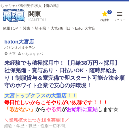
風俗男性求人【俺の風】
0
関東
KANTOU
検討中
メニュー
俺風TOP
関東
埼玉県
大宮/西川口
baton大宮店
baton大宮店
バトンオオミヤテン
大宮
いちゃキャバ
未経験でも積極採用中！【月給38万円～採用】
社保完備・賞与あり・日払いOK・随時昇給あ
り！制服貸与＆寮完備で即スタート可能☆法令順
守のホワイト企業で安心の好環境！
大宮トップクラスの大型店！！
毎日忙しいからこそやりがい抜群です！！！
「暇がない」
から
やる気
が
お給料に直結
します☆
＼業務拡大につき10名募集!!!／
経験・学歴・職歴・性別一切不問。