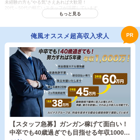
未経験の方も"やる気"さえあれば大歓迎！
20代～50代の幅広いスタッフが活躍しています。
もっと見る
★★━━━━━━━━━━★★
最高の環境＆福利厚生充実
遠方の方でも即入社、即スタート可能です！！
俺風オススメ超高収入求人
①社会保険完備
②交通費全額支給（上限なし！）
③即日入居可な寮完備（初期費用なし！）
④制服貸与
⑤日払い対応可（条件なしで急な出費も安心！）
⑥賞与あり
⑦大型連休あり（夏季/冬季）
そのほか
★★━━━━━━━━━━★★
《ライフスタイルに合わせて働ける！》
『完全週休1～2日』
で選んでいただけます。
【スタッフ急募】ガンガン稼げて面白い！
◆
ガッツリ稼ぎたい方向け
中卒でも40歳過ぎでも目指せる年収1000
月給380,000円～
【正社員】
（週休1日）