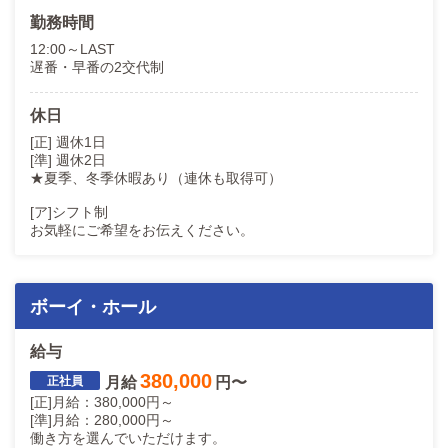
勤務時間
【大宮baton】12:00～LAST
TEL：080-9285-8828（求人担当）
12:00～LAST
LINE URL：
https://line.me/ti/p/OlntNCWL9-
遅番・早番の2交代制
ご質問だけでもかまいませんのでお気軽にお問い合わせくださ
い。
休日
ご連絡楽しみにお待ちしております。
[正] 週休1日
[準] 週休2日
★夏季、冬季休暇あり（連休も取得可）
[ア]シフト制
お気軽にご希望をお伝えください。
ボーイ・ホール
給与
380,000
月給
円〜
[正]月給：380,000円～
[準]月給：280,000円～
働き方を選んでいただけます。