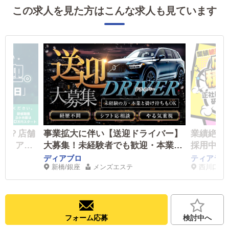
この求人を見た方はこんな求人も見ています
んか？店舗
事業拡大に伴い【送迎ドライバー】
業績絶好
社員・アル
大募集！未経験者でも歓迎・本業と
採用中!!
の掛け持ち（Wワーク）にもおすす
社員は研
ディアブロ
ティアラ
新橋/銀座
メンズエステ
西川口
めです！
ト◎アル
でお待ち
フォーム応募
検討中へ