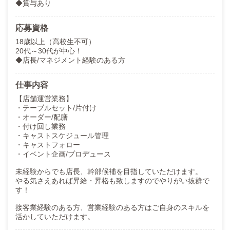
◆賞与あり
①女の子を入店させたら5～10万円
②スタッフを入社させたら5～10万円
③店舗月間売上達成にて歩合発生！！
応募資格
など...しっかりとお給料にプラスさせていただきます！！
18歳以上（高校生不可）
ーーーーーーーーーーーー
20代～30代が中心！
☆アルバイト＆ドライバー歓迎☆
◆店長/マネジメント経験のある方
アルバイト：時給1,300円～
ドライバー：日給5,000円～（車と免許証必須）
仕事内容
どちらにシフト制でご希望の日時で出勤していただけます。
ーーーーーーーーーーーー
【店舗運営業務】
・テーブルセット/片付け
タテ社会・年功序列・体育会系…。
・オーダー/配膳
ナイトワークやサービス業にありがちな社風は一切無く、
・付け回し業務
メリハリのある
アットホームな環境です。
・キャストスケジュール管理
・キャストフォロー
とはいえ、「
どんな仕事をするか分からない」「
初めての業界で
・イベント企画/プロデュース
不安」
など心配事も多いでしょう。
未経験からでも店長、幹部候補を目指していただけます。
体験入社のご案内
当店では
も可能です！
やる気さえあれば昇給・昇格も致しますのでやりがい抜群で
実際に目で見て肌で感じて、働けるかどうかを判断していただけ
す！
ればと思います。
接客業経験のある方、営業経験のある方はご自身のスキルを
ぜひ一緒にNo,1を狙いましょう！！！
活かしていただけます。
アナタの挑戦は我々が全力サポートいたします！！