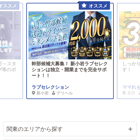
万～スタ
幹部候補大募集！ 新小岩ラブセレク
しっか
ブ等のボ
ションは独立・開業までを完全サポ
す！
ート！！
ラブセレクション
ママれ
新小岩
デリヘル
葛西
関東のエリアから探す