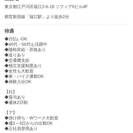
東京都江戸川区瑞江2-6-18 ソフィアIIビル4F
都営新宿線「瑞江駅」より徒歩2分
待遇
◆日払いOK
◆40代・50代も活躍中
◆随時昇給・昇格あり
◆送りあり
◆交通費支給
◆独立支援制度あり
◆女性も大歓迎
◆車・バイク通勤OK
◆体験入社OK
【社】
◆賞与あり
◆週休2日制
【ア】
◆掛け持ち・Wワーク大歓迎
◆週2～3日からの出勤OK
◆正社員登用あり