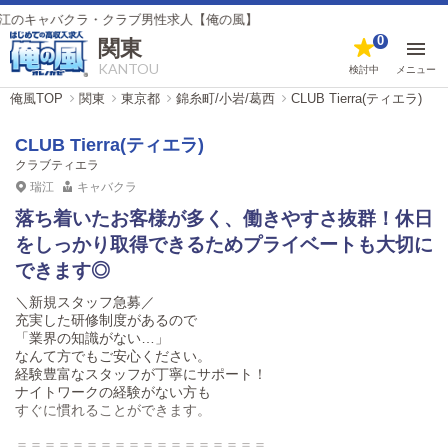
キャバクラ・クラブ男性求人【俺の風】
0
関東
KANTOU
検討中
メニュー
俺風TOP
関東
東京都
錦糸町/小岩/葛西
CLUB Tierra(ティエラ)
CLUB Tierra(ティエラ)
クラブティエラ
瑞江
キャバクラ
落ち着いたお客様が多く、働きやすさ抜群！休日
をしっかり取得できるためプライベートも大切に
できます◎
＼新規スタッフ急募／
充実した研修制度があるので
「業界の知識がない…」
なんて方でもご安心ください。
経験豊富なスタッフが丁寧にサポート！
ナイトワークの経験がない方も
すぐに慣れることができます。
＝＝＝＝＝＝＝＝＝＝＝＝＝＝＝＝＝＝