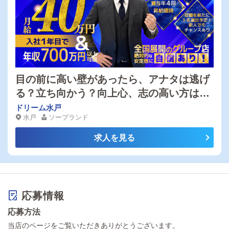
目の前に高い壁があったら、アナタは逃げ
る？立ち向かう？向上心、志の高い方はス
ピード昇給・昇格可能！個性活かしたスタ
ドリーム水戸
水戸
ソープランド
ッフが活躍中！【平均年収873万円】稼ぎ
たいならココ！異業種からの転職者増えて
求人を見る
ます！
応募情報
応募方法
当店のページをご覧いただきありがとうございます。