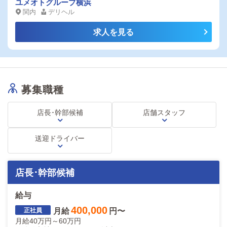
期間限定・入社祝金キャンペーン！｜社員
評価制度がしっかりしているので
ユメオトグループ横浜
熱意や成果次第で、高収入を得ることが可能です。
関内
デリヘル
寮 6ヶ月無料｜
モチベーションを高く保って勤務できますよ。
求人を見る
《メリハリをつけて働ける》
━━━━━━━━━━━━━
プライベートがあってのお仕事！
当店ではそれぞれの業種で
1ヶ月の公休日数を定めています。
募集職種
また、有給休暇制度もあるので
お気軽にご希望をお伝えくださいね◎
ガッツリ稼ぎながら
店長･幹部候補
店舗スタッフ
休日はしっかりリフレッシュしましょう。
＼体験入社受付中／
送迎ドライバー
お試しで当店の雰囲気をチェックすることも可能です。
少しでも気になった方はお気軽にご連絡ください。
あなたとお会いできる日を、心よりお待ちしております。
店長･幹部候補
給与
400,000
月給
円〜
月給40万円～60万円