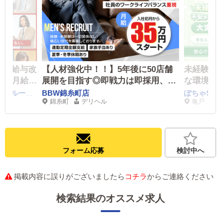
1月〜給与改
【人材強化中！！】5年後に50店舗
未経験か
給▶月給
展開を目指す◎即戦力は即採用、未
な環境・
時間 週1休
経験者も大歓迎！社員のワークライ
チャレン
BBW錦糸町店
ぽちゃSTY
E+GROUP錦糸町（イープラスグループ）
錦糸町
デリヘル
亀戸
日制度導
フバランス重視。あなたのお力が必
平均月収
要です！
フォーム応募
検討中へ
掲載内容に誤りがございましたら
コチラ
からご連絡ください
検索結果のオススメ求人