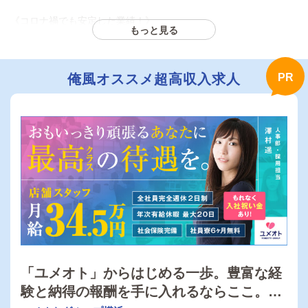
《コロナ禍でも安定した業績！》
もっと見る
今後の店舗拡大を見据え、
ポストを増やしていきます！
様々な職種にチャレンジしていただけるお店です◎
俺風オススメ超高収入求人
40～50代の方や女性も大歓迎！
どなたでもご活躍できる環境をご用意して
お待ちしています。
◇◆【CLUB Tierra（ティエラ）】◆◇
～自慢の良客層～
当店では
○泥酔された方
○従業員に迷惑をかける方
などの入店はお断りしています。
そのため、お酒の飲み方をわきまえた
紳士的なお客様ばかりがご来店！
接客のしやすさが抜群です。
「ユメオト」からはじめる一歩。豊富な経
《スピード出世ができる》
━━━━━━━━━━━━
験と納得の報酬を手に入れるならここ。｜
【ティエラ】では、«随時昇給・昇格制度»あり！