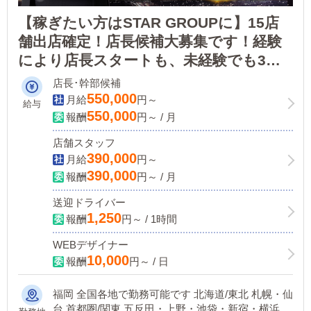
【稼ぎたい方はSTAR GROUPに】15店
舗出店確定！店長候補大募集です！経験
により店長スタートも、未経験でも3ヶ
月で店長に昇格可能です！
店長･幹部候補
550,000
月給
円～
給与
550,000
報酬
円～ / 月
店舗スタッフ
390,000
月給
円～
390,000
報酬
円～ / 月
送迎ドライバー
1,250
報酬
円～ / 1時間
WEBデザイナー
10,000
報酬
円～ / 日
福岡 全国各地で勤務可能です 北海道/東北 札幌・仙
台 首都圏/関東 五反田・上野・池袋・新宿・横浜・