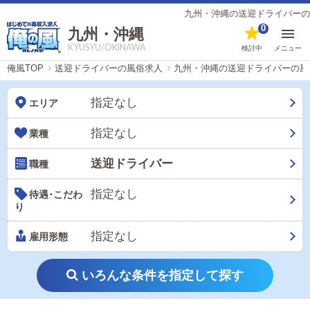
九州・沖縄の送迎ドライバーの風俗男性求人（6
0
九州・沖縄
KYUSYU/OKINAWA
検討中
メニュー
俺風TOP
送迎ドライバーの風俗求人
九州・沖縄の送迎ドライバーの風
指定なし
エリア
指定なし
業種
送迎ドライバー
職種
指定なし
待遇･こだわ
り
指定なし
雇用形態
いろんな条件を指定して探す