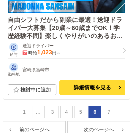
自由シフトだから副業に最適！送迎ドラ
イバー大募集【20歳～60歳までOK！学
歴経験不問】楽しくやりがいのあるお店
です！
送迎ドライバー
1,023
時給
円～
給与
宮崎県宮崎市
勤務地
詳細情報を見る
検討中に追加
1
…
3
4
5
6
7
前のページへ
次のページへ