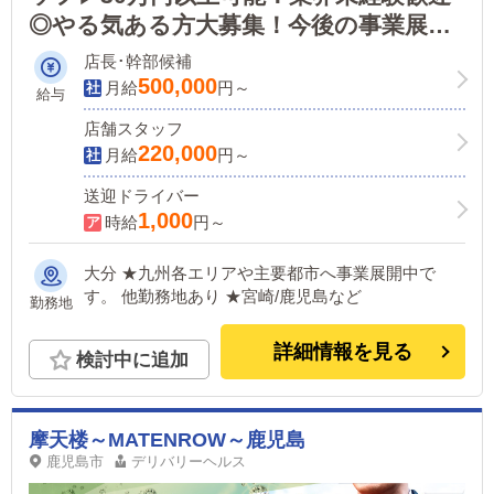
◎やる気ある方大募集！今後の事業展開
では貴方も中心に！
店長･幹部候補
500,000
月給
円～
給与
店舗スタッフ
220,000
月給
円～
送迎ドライバー
1,000
時給
円～
大分 ★九州各エリアや主要都市へ事業展開中で
す。 他勤務地あり ★宮崎/鹿児島など
勤務地
詳細情報を見る
検討中に追加
摩天楼～MATENROW～鹿児島
鹿児島市
デリバリーヘルス