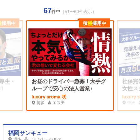
67
件中
（51〜60件表示）
極
採用中
積
極
採用中
厚生・
お昼のドライバー急募！大手グ
社保完
！
ループで安心の法人営業♪
女性ス
luxury aroma 咲
luxury
博多
エステ
中洲
福岡サンキュー
博多
デリバリーヘルス