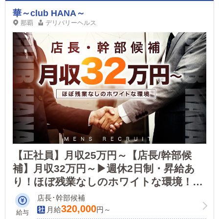
華～club HANA～
那覇
デリバリーヘルス
【正社員】月収25万円～【店長/幹部候
補】月収32万円～▶週休2日制・昇給あ
り！ほぼ残業なしのホワイトな環境！や
る気のある方大歓迎です！
店長･幹部候補
320,000
月給
円～
給与