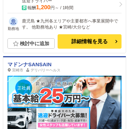
送迎ドライバー
1,200
報酬
円～ / 1時間
鹿児島 ★九州各エリアや主要都市へ事業展開中で
す。 他勤務地あり ★宮崎/大分など
勤務地
詳細情報を見る
検討中に追加
マドンナSANSAIN
宮崎市
デリバリーヘルス