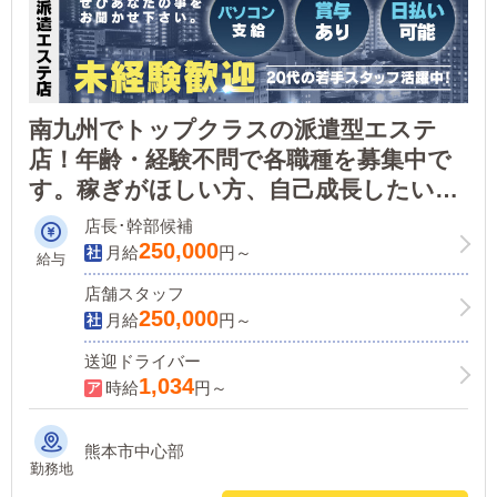
南九州でトップクラスの派遣型エステ
店！年齢・経験不問で各職種を募集中で
す。稼ぎがほしい方、自己成長したい方
など、どなたも手助けができます。興味
店長･幹部候補
を持っていただけたら、ぜひお問い合わ
250,000
月給
円～
給与
せください！
店舗スタッフ
250,000
月給
円～
送迎ドライバー
1,034
時給
円～
熊本市中心部
勤務地