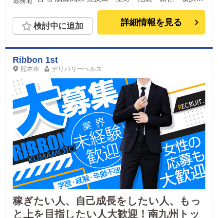
勤務地
千葉 中部 浜松・名古屋 関西 大阪・京都・神戸・奈
良 中国/四国 広島 九州 福岡・熊本
詳細情報を見る
検討中に追加
Ribbon 1st
熊本市
デリバリーヘルス
稼ぎたい人、自己成長をしたい人、もっ
と上を目指したい人大歓迎！南九州トッ