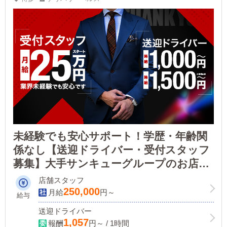
未経験でも安心サポート！学歴・年齢関
係なし【送迎ドライバー・受付スタッフ
募集】大手サンキューグループのお店だ
から夢が広がる！
店舗スタッフ
250,000
月給
円～
給与
送迎ドライバー
1,057
報酬
円～ / 1時間