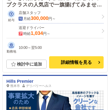
プクラスの人気店で一旗揚げてみません
か？
店舗スタッフ
300,000
月給
円～
給与
送迎ドライバー
1,034
時給
円～
10:00～翌5:00
勤務地
詳細情報を見る
検討中に追加
Hills Premier
熊本市
デリバリーヘルス