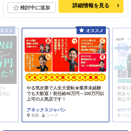
詳細情報を見る
検討中に追加
タッ
やる気次第で人生大逆転★業界未経験
年収1
拡大に
でも大歓迎！初任給40万円～100万円以
給あり
上可の人気店です！
気な方
アネックスジャパン
MYF
那覇
ソープ
中洲