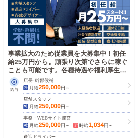
事業拡大のため従業員を大募集中！初任
給25万円から。頑張り次第でさらに稼ぐ
ことも可能です。各種待遇や福利厚生が
充実し働きやすい職場環境！風俗＝ブラ
店長･幹部候補
ックというイメージを払拭します。
250,000
月給
円～
給与
店舗スタッフ
250,000
月給
円～
事務・WEBサイト運営
250,000
1,034
月給
円～
時給
円～
送迎ドライバー