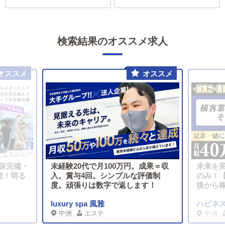
検索結果のオススメ求人
社保完備・
未経験20代で月100万円。成果＝収
未来を
能！明る
入。賞与4回。シンプルな評価制
のみ！【
度。頑張りは数字で返します！
後から
luxury spa 風雅
ハピネ
中洲
エステ
中洲