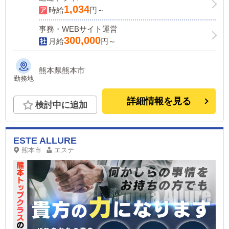
1,034
時給
円～
事務・WEBサイト運営
300,000
月給
円～
熊本県熊本市
勤務地
詳細情報を見る
検討中に追加
ESTE ALLURE
熊本市
エステ