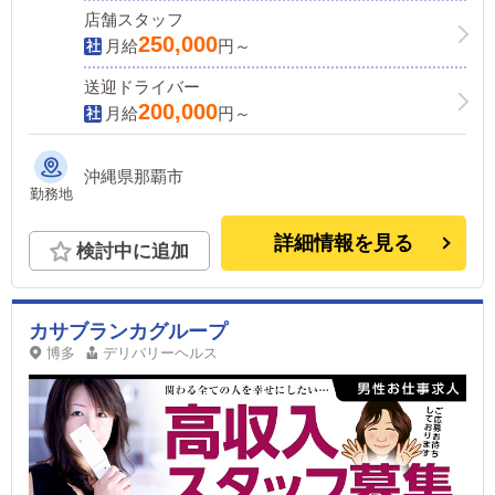
店舗スタッフ
250,000
月給
円～
送迎ドライバー
200,000
月給
円～
沖縄県那覇市
勤務地
詳細情報を見る
検討中に追加
カサブランカグループ
博多
デリバリーヘルス