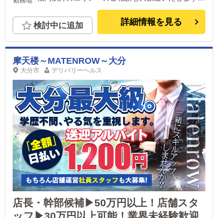
勤務地
※カメラマン、WEBデザイナー、SEは広島本社で
のみ募集しています。
詳細情報を見る
検討中に追加
摩天楼～MATENROW～大分
大分市
デリバリーヘルス
店長・幹部候補▶50万円以上！店舗スタ
ッフ▶30万円以上可能！業界未経験歓迎