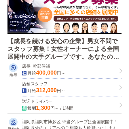
【成長を続ける安心の企業】男女不問で
スタッフ募集！女性オーナーによる全国
展開中の大手グループです。あなたの可
能性を試しませんか？女性スタッフも募
店長･幹部候補
集中！
400,000
月給
円～
給与
店舗スタッフ
312,000
月給
円～
送迎ドライバー
1,300
報酬
円～ / 1時間
福岡県福岡市博多区 ※当グループは全国展開中！
福岡以外のエリアへのご相談も大歓迎いたします。