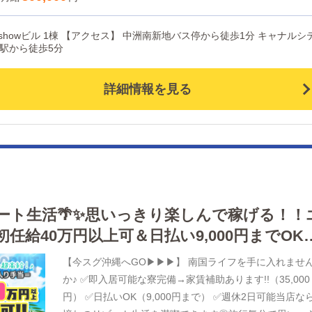
『luxury spa風雅』は中洲エリアのど真ん中に2023年11
にオープン以来、多くのお客様にご愛顧いただき大盛況
新地バス停から徒歩1分 キャナルシテ
口コミ数も1,000件を超える人気店となりました。 一緒
端駅から徒歩5分
この街を盛り上げていく仲間を大募集中！ グループの
業拡大を進めてくれるような、未来の幹部候補も募集中
詳細情報を見る
す！！ ・・・・・・・・・・・・・ 企業理念：笑顔
優しさ・真心・思いやり・一生懸命 「チームワークあ
れるお店をつくる」人とのつながりを大切に、人から信
される会社を目指しています。 社員平均年収：725万
年間休日：108日 有給休暇率：100％ ◆社会人野球チ
あり（参加自由） ◆無料で使えるスポーツジムあり な
ど会社の取り組みやイベント多数！ チーフ▶年収590
ート生活🌴✨思いっきり楽しんで稼げる！！
女性主任▶年収640万円 マネージャー▶年収770万円 取
任給40万円以上可＆日払い9,000円までOK♪
役▶年収1200万円 アルバイトも高時給で昇給あり！ あ
！未経験者も安心の法人運営です♪
がたいことに毎日業務が忙しい日々ですが、 みんな楽し
【今スグ沖縄へGO▶▶▶】 南国ライフを手に入れませ
ながら頑張っています٩(｡•ω•｡*)و ♥
か♪ ✅即入居可能な寮完備→家賃補助あります!!（35,000
・・・・・・・・・・・・・ 事業拡大中につき、 稼ぎ
円） ✅日払いOK（9,000円まで） ✅週休2日可能当店な
い方は今がチャンス！！ 学歴、経験、性別不問、未経