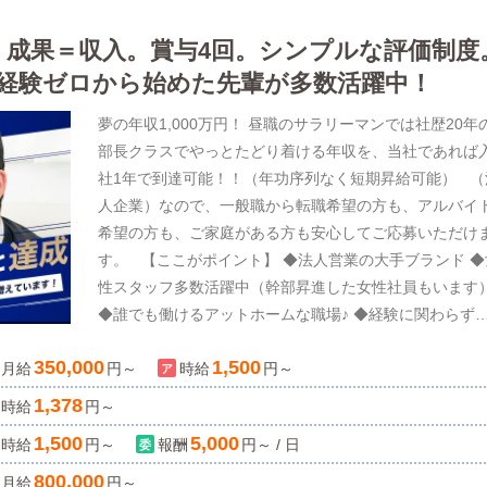
円。成果＝収入。賞与4回。シンプルな評価制度
経験ゼロから始めた先輩が多数活躍中！
夢の年収1,000万円！ 昼職のサラリーマンでは社歴20年
部長クラスでやっとたどり着ける年収を、当社であれば
社1年で到達可能！！（年功序列なく短期昇給可能） （
人企業）なので、一般職から転職希望の方も、アルバイ
希望の方も、ご家庭がある方も安心してご応募いただけ
す。 【ここがポイント】 ◆法人営業の大手ブランド ◆
性スタッフ多数活躍中（幹部昇進した女性社員もいます
◆誰でも働けるアットホームな職場♪ ◆経験に関わらず
ピード出世可能！ ◆食事会・社員旅行など臨時で開催さ
350,000
1,500
月給
る社内イベント多数（もちろん参加は自由です！） ◆福
円～
時給
円～
厚生充実！健康診断など一般企業と変わりません ◆年間
1,378
時給
円～
日数108日以上（週休2日制・有給休暇あり） 学歴・職
1,500
5,000
時給
円～
報酬
円～ / 日
歴・性別不問！ 人柄重視の採用です！！
・・・・・・・・・・・・・ 【お店について】 当店
800,000
月給
円～