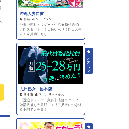
き
の
歓
！
沖縄人妻白書
、
那覇
ソープランド
の
沖縄で憧れのリゾート生活★初任給40
万円スタート可！日払いあり！即日入寮
お
可！家賃補助あり！
P
与
の
働
2
九州熟女 熊本店
で
熊本市
デリバリーヘルス
【送迎ドライバー急募】店舗スタッフ・
も
幹部候補も大歓迎！エリア拡大につき経
ス
験不問で大募集！
を