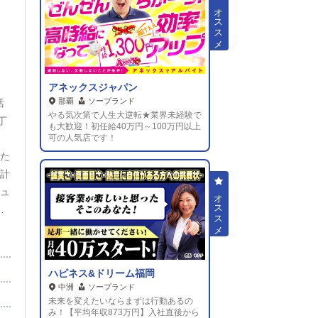
は
ん
経
」
イ
アネックスジャパン
か
那覇
ソープランド
活
軽
やる気次第で人生大逆転★業界未経験で
丁
も大歓迎！初任給40万円～100万円以上
待
可の人気店です！
れた
会計
ニュ
に
ま
ト
ト
ハピネス&ドリーム福岡
 基
中洲
ソープランド
文
未来を変えたいならまずは行動あるの
み！【平均年収873万円】入社直後から
も