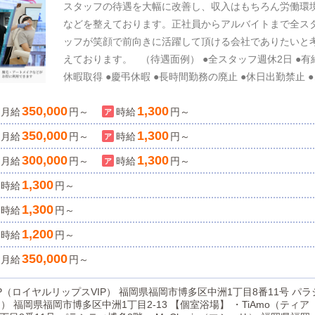
スタッフの待遇を大幅に改善し、収入はもちろん労働環
などを整えております。正社員からアルバイトまで全ス
ッフが笑顔で前向きに活躍して頂ける会社でありたいと
えております。 （待遇面例） ●全スタッフ週休2日 ●有
休暇取得 ●慶弔休暇 ●長時間勤務の廃止 ●休日出勤禁止 
通費支給 ●残業代支給 ●深夜手当支給 ●社会保険完備 ●
350,000
1,300
月給
健康診断受診 ●傷病手当支給 ●子供手当支給 ●制服支給 勤
円～
時給
円～
務シフトなどについてもご相談させていただいておりま
350,000
1,300
月給
円～
時給
円～
す。週休2日をはじめ長時間勤務廃止、休日出勤禁止、
300,000
1,300
月給
円～
時給
円～
られた時間の中で仕事の効率化を進めており、仕事ばか
の生活にならず家庭や趣味などのプライベートの時間も
1,300
時給
円～
実して頂ける事と思います。 【あなたの頑張りが正当
1,300
時給
円～
評価される会社】 業界大手だからこそできる給与システ
1,200
時給
円～
により、頑張れば頑張った分だけどんどんが収入アップ 
ちろん努力は必要ですが、20代店長の中には年収1,000
350,000
月給
円～
円を達成した方もおります！役員クラスなら"年収2,000
円以上"も可能です！ 『正社員』 月給35万円〜 9時間勤
S VIP（ロイヤルリップスVIP） 福岡県福岡市博多区中洲1丁目8番11号 パラ
務・週休2日 入社半年から有給休暇あり賞与MAX年4回