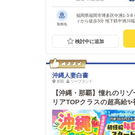
福岡県福岡市博多区中洲1-3-8 showビル 1棟 【アクセス】 中洲南
ィから徒歩3分 地下鉄中洲川
勤務地
検討中に追加
沖縄人妻白書
那覇
ソープランド
【沖縄・那覇】憧れのリゾ
リアTOPクラスの超高給✨初
即日入寮可！家賃補助あり