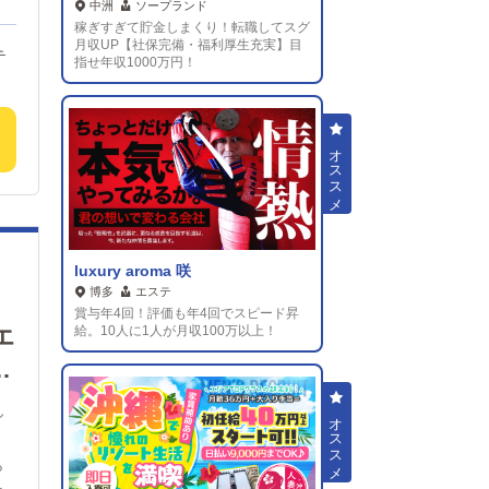
中洲
ソープランド
月
稼ぎすぎて貯金しまくり！転職してスグ
！
月収UP【社保完備・福利厚生充実】目
指せ年収1000万円！
に
事
で
・
ふ
頼
円
ーム
luxury aroma 咲
どな
博多
エステ
賞与年4回！評価も年4回でスピード昇
万円
エ
給。10人に1人が月収100万以上！
締
り
み
ん
た
ら
験