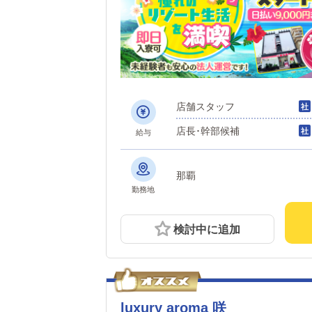
店舗スタッフ
店長･幹部候補
給与
那覇
勤務地
検討中に追加
luxury aroma 咲