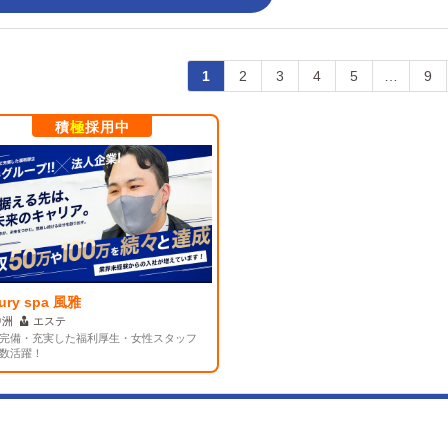
1
2
3
4
5
…
9
積
極
採用中
xury spa 風雅
中洲
エステ
完備・充実した福利厚生・女性スタッフ
数活躍！