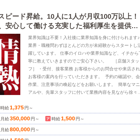
満喫しませんか？ 当店の近くにビーチもあるので、休日
マリンスポーツも楽しめますよ🏄✨こんな方大歓迎♪「の
スピード昇給。10人に1人が月収100万以上！
びりした暮らしを手に入れたい」「新天地でこれまでの
、安心して働ける充実した福利厚生を提供。
験を活かしたい」「収入もプライベートも大切にしたい
「年齢関係なく新しいことにチャレンジしたい」アルバ
業界知識は不要！入社後に業界知識を身に付けられます♪
トも大歓迎！▶社員登用ございます。🌺沖縄でひと花咲
業界・職種問わずほとんどの方が未経験からスタートし
せましょう🌺些細なことでもかまいません。まずはお気
躍しています。 仕事のイロハや業界知識など、イチから
にご質問ください。ご応募・お問い合わせ、楽しみにお
寧に教えていきますのでご安心下さい。 ［店舗スタッ
ちしております！
フ］ ・受付、接客業務 お客様からのお問合せや来店さ
お客様の案内を行っていただきます。 予約の確認や、
作業、注意事項の喚起などをお願いします。 簡単なマ
アルや、先輩スタッフに付いて業務内容を見ながら徐々
覚えていただきますので、未経験の方でも安心して働け
1,375
時給
円～
す。 ・PC更新業務 ヘブンネットなど、ポータルサイ
等の店舗情報更新作業を行っていただきます。 キャス
350,000
1,500
月給
円～
時給
円～
の出勤情報やイベント、求人ブログの作成となります。
800,000
月給
円～
本的にはボタンを押すだけや、ブログの更新時に簡単に
字が入力出来れば問題ありません。 PCが苦手な人で