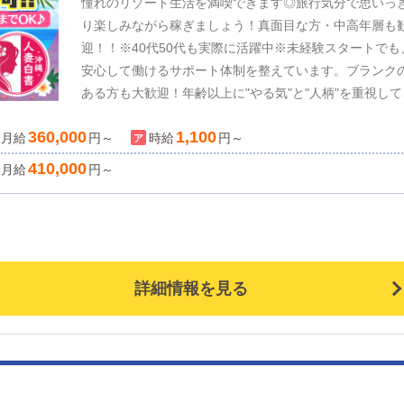
憧れのリゾート生活を満喫できます◎旅行気分で思いっ
でもやる気があれば誰にでもチャンスがあります。 こ
り楽しみながら稼ぎましょう！真面目な方・中高年層も
業界は面白い！ ぜひ一緒に明るい未来を作りましょう！
迎！！※40代50代も実際に活躍中※未経験スタートでも
ご応募お待ちしております！！
安心して働けるサポート体制を整えています。ブランク
ある方も大歓迎！年齢以上に"やる気"と"人柄"を重視して
ります。「接客が好き」「人と話すのが好き」という方
360,000
1,100
月給
は、すぐにでも活躍していただける環境です。 エリアTO
円～
時給
円～
クラスの超高給✨初任給40万円以上スタート可能！ 月給
410,000
月給
円～
360,000円＋大入り手当＝月給400,000円以上 ▶業績賞
年2回 ▶能力給あり ▶各種手当あり 昇給・昇格のチャンス
多数！頑張りはきちんとお給料で還元いたします。 安心
法人運営！会社組織として健全に運営しております。 ＼
き方はあなた次第／ ⇩シフト選択制⇩ ①週6勤1休 ②週5勤
詳細情報を見る
休 🌟公休＋月4回リフレッシュ休暇OK！連休取得可能
す♪ プライベート重視で自分の時間を大切にできます。
ちろん、ガッツリ仕事重視の方も歓迎！ご自身のライフ
タイルに合わせて働ける環境です。 自然や伝統的な街並
みが広がる那覇市。せっかく来たなら、沖縄らしい生活