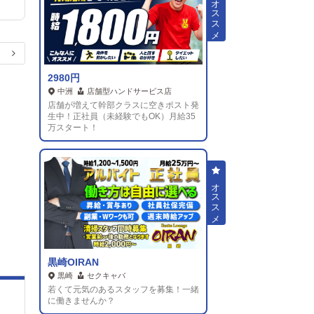
2980円
中洲
店舗型ハンドサービス店
店舗が増えて幹部クラスに空きポスト発
生中！正社員（未経験でもOK）月給35
万スタート！
黒崎OIRAN
黒崎
セクキャバ
若くて元気のあるスタッフを募集！一緒
に働きませんか？