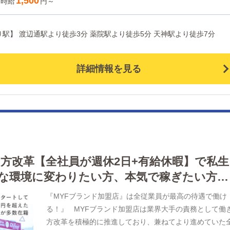
1,500
時給
円～
簡単にできます。 清掃・備品管理 お客様やキャスト
方に快適にお過ごしいただくため、店内の清掃や備品の
区薬院近郊 【最寄り駅】 渡辺通駅より徒歩3分 薬院駅より徒歩5分 天神駅より徒歩7分
理・補充を行っていただきます。 業務に慣れてきた
ら、『キャストの管理』や『経営に関わる業務』を順に
えていただきます。 早い方だと１年ぐらいで、幹部と
詳細情報を見る
て新しい店舗の運営をお任せします。 ・ 企画の立案 
舗イベントや店舗運営など様々な企画を提案していただ
ます。 【新規のお客様の増加】【お客様のリピート率
向上】【キャストの方の入店数の増加】など、売上UPに
がる施策の提案を行っていただきます。 ・ キャスト
理 お店で働いていただいているキャストの方が稼げる
うにインターネットを使ったPR（写メ日記）などの使い
働き方改革【全社員が週休2日+有給休暇】で私生
などのアドバイスを行っていただきます。 研修期間中
な環境に変わりたい方、本気で稼ぎたい方な
先輩スタッフがサポートします♪ 個人差はありますが入
から1ヶ月ほどで研修期間を終えます。 （お仕事の覚え
『MYFブランド加盟店』は全従業員が最高の待遇で働け
早い方は1週間で研修を終える方もいます！）
る！』 MYFブランド加盟店は業界大手の責務として働
方改革を積極的に推進しており、兼ねてより進めていた