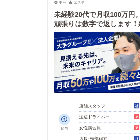
中洲
エステ
未経験20代で月収100万
頑張りは数字で返します！
店舗スタッフ
送迎ドライバー
女性講習員
給与
店長･幹部候補