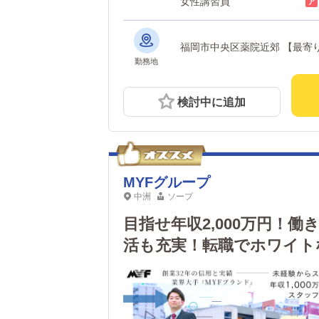
女性講習員
福岡市中央
勤務地
検討中に追加
MYFグループ
中洲
ソープ
目指せ年収2,000万円！
活も充実！転職でホワイト
ど大歓迎！