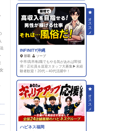
。
の
入
法
INFINITY沖縄
ト
那覇
ソープ
中卒/高卒/転職でもやる気があれば即採
ま
用！正社員＆送迎スタッフ大募集▶未経
女
験者歓迎！20代～40代活躍中！
）
ス
れ
利
休
ハピネス福岡