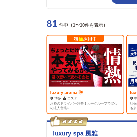
81
件中（1〜10件を表示）
積
極
採用中
luxury aroma 咲
lu
博多
エステ
お昼のドライバー急募！大手グループで安心
社保
の法人営業♪
も多
luxury spa 風雅