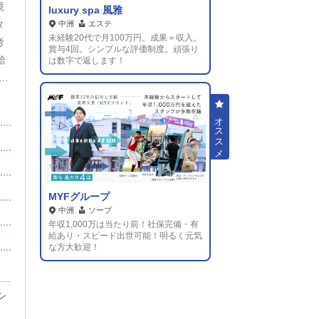
境
luxury spa 風雅
タ
中洲
エステ
未経験20代で月100万円。成果＝収入。
考
賞与4回。シンプルな評価制度。頑張り
給
は数字で返します！
●交
毎年
限れ
り
充
MYFグループ
に
中洲
ソープ
ム
年収1,000万は当たり前！社保完備・有
給あり・スピード出世可能！明るく元気
も
な方大歓迎！
万
万
シ
支給