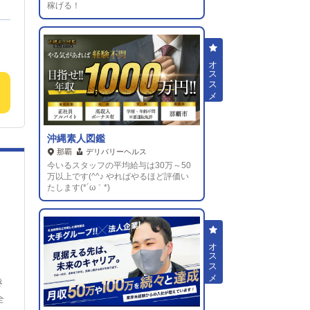
稼げる！
の
管
覚
し
店
き
の
沖縄素人図鑑
那覇
デリバリーヘルス
繋
今いるスタッフの平均給与は30万～50
管
万以上です(^^♪ やればやるほど評価い
たします(*´ω｀*)
よ
方
は
社
が
き
全