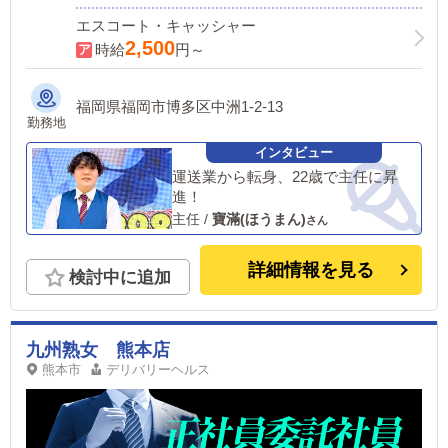
エスコート・キャッシャー
2,500
時給
円～
福岡県福岡市博多区中洲1-2-13
勤務地
運送業から転身、22歳で主任に昇
進！
主任
/
寶滿(ほうまん)
詳細情報を見る
検討中に追加
九州熟女 熊本店
熊本市
デリバリーヘルス