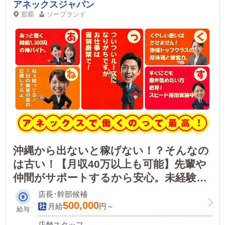
アネックスジャパン
那覇
ソープランド
沖縄から出ないと稼げない！？そんなの
は古い！【月収40万以上も可能】先輩や
仲間がサポートするから安心。未経験で
も活躍できるお仕事です！挑戦が収入に
店長･幹部候補
直結する環境で勝負しよう！経験は関係
500,000
月給
円～
給与
なし。
店舗スタッフ