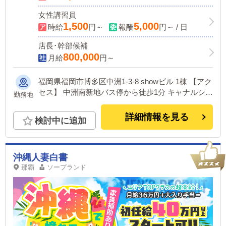
女性講習員
1,500
5,000
時給
円～
報酬
円～ / 日
店長･幹部候補
800,000
月給
円～
福岡県福岡市博多区中洲1-3-8 showビル 1棟 【アク
セス】 中洲南新地バス停から徒歩1分 キャナルシテ
勤務地
ィから徒歩3分 地下鉄中洲川端駅から徒歩5分
詳細情報を見る
検討中に追加
沖縄人妻白書
那覇
ソープランド