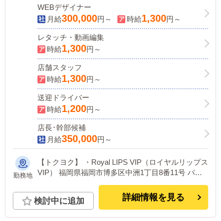
WEBデザイナー
300,000
1,300
月給
円～
時給
円～
レタッチ・動画編集
1,300
時給
円～
店舗スタッフ
1,300
時給
円～
送迎ドライバー
1,200
時給
円～
店長･幹部候補
350,000
月給
円～
【トクヨク】 ・Royal LIPS VIP（ロイヤルリップス
VIP） 福岡県福岡市博多区中洲1丁目8番11号 パラ
勤務地
シティ博多6階 ・LIPS（リップス） 福岡県福岡市
博多区中洲1丁目2-13 【個室浴場】 ・TiAmo（ティ
詳細情報を見る
検討中に追加
アモ） 福岡県福岡市博多区中洲1丁目8番11号 パラ
シティ博多8階 ・MaCherie（マシェリ） 福岡県福