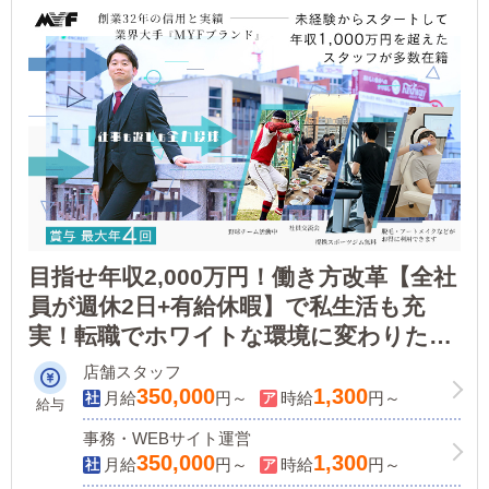
目指せ年収2,000万円！働き方改革【全社
員が週休2日+有給休暇】で私生活も充
実！転職でホワイトな環境に変わりたい
方、本気で稼ぎたい方など大歓迎！
店舗スタッフ
350,000
1,300
月給
円～
時給
円～
給与
事務・WEBサイト運営
350,000
1,300
月給
円～
時給
円～