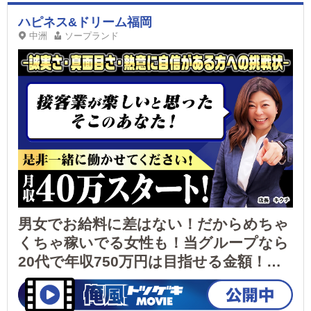
岡市博多区中洲1丁目3番1号 ・MARIAGE（マリア
ージュ） 福岡県福岡市博多区中洲1丁目4番6号 ・
ハピネス&ドリーム福岡
ELUMO（エルモ） 福岡市博多区中洲１丁目4番13
中洲
ソープランド
号 MANMAN中洲ビル3階 【デリヘル】 ▶福岡県福
岡市 ・優美（ゆうび） ・純恋（すみれ） ・CELEB
優美（セレブゆうび） 【デリバリーエステ】 ▶福
岡県福岡市 ・luxury aroma 咲（さき） ・men’s
relaxation VEGA（ベガ）
男女でお給料に差はない！だからめちゃ
くちゃ稼いでる女性も！当グループなら
20代で年収750万円は目指せる金額！社
保完備/個人寮あり/各種手当あり/女性活
躍中/社保完備/大手グループの安心感！