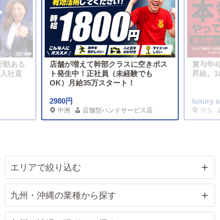
行動ある
店舗が増えて幹部クラスに空きポス
賞与年4
】入社直
ト発生中！正社員（未経験でも
昇給。1
OK）月給35万スタート！
2980円
luxury 
中洲
店舗型ハンドサービス店
博多
エリアで絞り込む
九州・沖縄の業種から探す