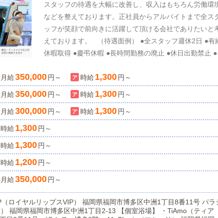
スタッフの待遇を大幅に改善し、収入はもちろん労働環
などを整えております。正社員からアルバイトまで全ス
ッフが笑顔で前向きに活躍して頂ける会社でありたいと
えております。 （待遇面例） ●全スタッフ週休2日 ●有
休暇取得 ●慶弔休暇 ●長時間勤務の廃止 ●休日出勤禁止 
通費支給 ●残業代支給 ●深夜手当支給 ●社会保険完備 ●
350,000
1,300
月給
健康診断受診 ●傷病手当支給 ●子供手当支給 ●制服支給 勤
円～
時給
円～
務シフトなどについてもご相談させていただいておりま
350,000
1,300
月給
円～
時給
円～
す。週休2日をはじめ長時間勤務廃止、休日出勤禁止、
300,000
1,300
月給
円～
時給
円～
られた時間の中で仕事の効率化を進めており、仕事ばか
の生活にならず家庭や趣味などのプライベートの時間も
1,300
時給
円～
実して頂ける事と思います。 【あなたの頑張りが正当
1,300
時給
円～
評価される会社】 業界大手だからこそできる給与システ
1,200
時給
円～
により、頑張れば頑張った分だけどんどんが収入アップ 
ちろん努力は必要ですが、20代店長の中には年収1,000
350,000
月給
円～
円を達成した方もおります！役員クラスなら"年収2,000
円以上"も可能です！ 『正社員』 月給35万円〜 9時間勤
S VIP（ロイヤルリップスVIP） 福岡県福岡市博多区中洲1丁目8番11号 パラ
務・週休2日 入社半年から有給休暇あり賞与MAX年4回