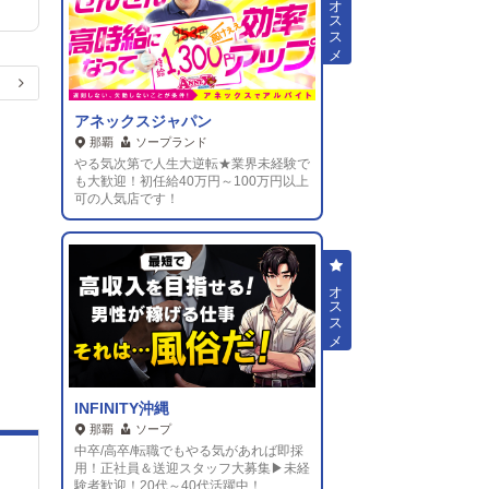
アネックスジャパン
那覇
ソープランド
やる気次第で人生大逆転★業界未経験で
も大歓迎！初任給40万円～100万円以上
可の人気店です！
INFINITY沖縄
那覇
ソープ
中卒/高卒/転職でもやる気があれば即採
用！正社員＆送迎スタッフ大募集▶未経
験者歓迎！20代～40代活躍中！