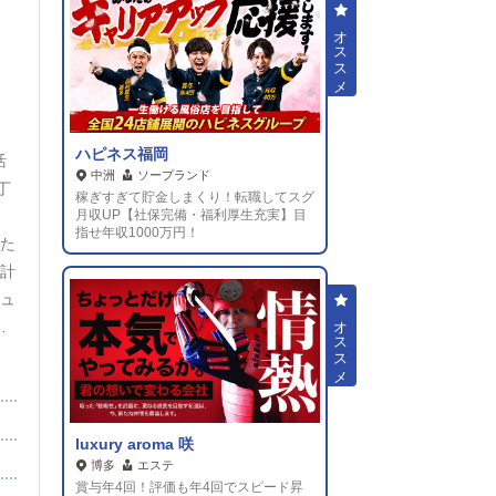
は
ん
経
」
イ
か
ハピネス福岡
活
軽
中洲
ソープランド
丁
稼ぎすぎて貯金しまくり！転職してスグ
待
月収UP【社保完備・福利厚生充実】目
指せ年収1000万円！
れた
会計
ニュ
に
ま
ト
ト
 基
luxury aroma 咲
文
博多
エステ
賞与年4回！評価も年4回でスピード昇
も