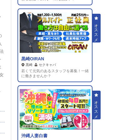
。
の
入
法
黒崎OIRAN
ト
黒崎
セクキャバ
ま
若くて元気のあるスタッフを募集！一緒
女
に働きませんか？
）
ス
れ
利
休
沖縄人妻白書