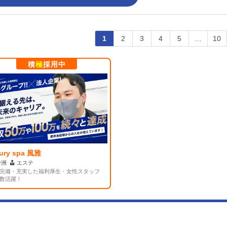
1
2
3
4
5
…
10
積
極
採用中
xury spa 風雅
中洲
エステ
完備・充実した福利厚生・女性スタッフ
数活躍！