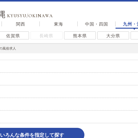
縄
KYUSYU/OKINAWA
関西
東海
中国・四国
九州・
佐賀県
長崎県
熊本県
大分県
の風俗求人
いろんな条件を指定して探す