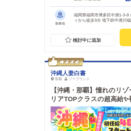
福岡県福岡市博多区中洲1-3-8 showビル 1棟 【アクセス】 中洲南
ィから徒歩3分 地下鉄中洲川
勤務地
検討中に追加
沖縄人妻白書
那覇
ソープランド
【沖縄・那覇】憧れのリゾ
リアTOPクラスの超高給✨初
即日入寮可！家賃補助あり