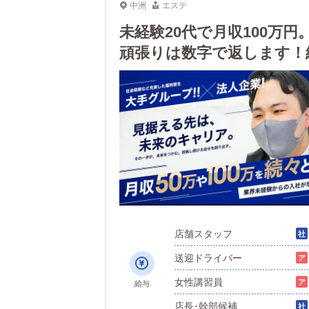
中洲
エステ
未経験20代で月収100万
頑張りは数字で返します！
店舗スタッフ
送迎ドライバー
女性講習員
給与
店長･幹部候補