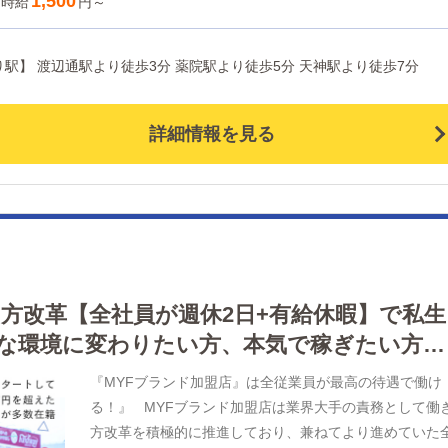
1,500
時給
円～
簡単にできます。 清掃・備品管理 お客様やキャスト
方に快適にお過ごしいただくため、店内の清掃や備品の
区薬院近郊 【最寄り駅】 渡辺通駅より徒歩3分 薬院駅より徒歩5分 天神駅より徒歩7分
理・補充を行っていただきます。 業務に慣れてきた
ら、『キャストの管理』や『経営に関わる業務』を順に
えていただきます。 早い方だと１年ぐらいで、幹部と
詳細情報を見る
て新しい店舗の運営をお任せします。 ・ 企画の立案 
舗イベントや店舗運営など様々な企画を提案していただ
ます。 【新規のお客様の増加】【お客様のリピート率
向上】【キャストの方の入店数の増加】など、売上UPに
がる施策の提案を行っていただきます。 ・ キャスト
理 お店で働いていただいているキャストの方が稼げる
うにインターネットを使ったPR（写メ日記）などの使い
働き方改革【全社員が週休2日+有給休暇】で私生
などのアドバイスを行っていただきます。 研修期間中
な環境に変わりたい方、本気で稼ぎたい方な
先輩スタッフがサポートします♪ 個人差はありますが入
から1ヶ月ほどで研修期間を終えます。 （お仕事の覚え
『MYFブランド加盟店』は全従業員が最高の待遇で働け
早い方は1週間で研修を終える方もいます！）
る！』 MYFブランド加盟店は業界大手の責務として働
方改革を積極的に推進しており、兼ねてより進めていた