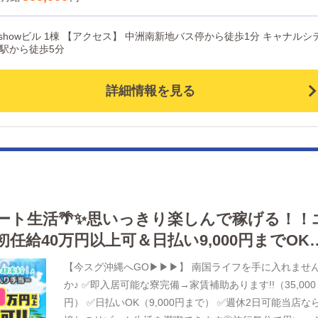
『luxury spa風雅』は中洲エリアのど真ん中に2023年11
にオープン以来、多くのお客様にご愛顧いただき大盛況
新地バス停から徒歩1分 キャナルシテ
口コミ数も1,000件を超える人気店となりました。 一緒
端駅から徒歩5分
この街を盛り上げていく仲間を大募集中！ グループの
業拡大を進めてくれるような、未来の幹部候補も募集中
詳細情報を見る
す！！ ・・・・・・・・・・・・・ 企業理念：笑顔
優しさ・真心・思いやり・一生懸命 「チームワークあ
れるお店をつくる」人とのつながりを大切に、人から信
される会社を目指しています。 社員平均年収：725万
年間休日：108日 有給休暇率：100％ ◆社会人野球チ
あり（参加自由） ◆無料で使えるスポーツジムあり な
ど会社の取り組みやイベント多数！ チーフ▶年収590
ート生活🌴✨思いっきり楽しんで稼げる！！
女性主任▶年収640万円 マネージャー▶年収770万円 取
任給40万円以上可＆日払い9,000円までOK♪
役▶年収1200万円 アルバイトも高時給で昇給あり！ あ
！未経験者も安心の法人運営です♪
がたいことに毎日業務が忙しい日々ですが、 みんな楽し
【今スグ沖縄へGO▶▶▶】 南国ライフを手に入れませ
ながら頑張っています٩(｡•ω•｡*)و ♥
か♪ ✅即入居可能な寮完備→家賃補助あります!!（35,000
・・・・・・・・・・・・・ 事業拡大中につき、 稼ぎ
円） ✅日払いOK（9,000円まで） ✅週休2日可能当店な
い方は今がチャンス！！ 学歴、経験、性別不問、未経