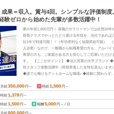
円。成果＝収入。賞与4回。シンプルな評価制度
経験ゼロから始めた先輩が多数活躍中！
夢の年収1,000万円！ 昼職のサラリーマンでは社歴20年
部長クラスでやっとたどり着ける年収を、当社であれば
社1年で到達可能！！（年功序列なく短期昇給可能） （
人企業）なので、一般職から転職希望の方も、アルバイ
希望の方も、ご家庭がある方も安心してご応募いただけ
す。 【ここがポイント】 ◆法人営業の大手ブランド ◆
性スタッフ多数活躍中（幹部昇進した女性社員もいます
◆誰でも働けるアットホームな職場♪ ◆経験に関わらず
ピード出世可能！ ◆食事会・社員旅行など臨時で開催さ
350,000
1,500
月給
る社内イベント多数（もちろん参加は自由です！） ◆福
円～
時給
円～
厚生充実！健康診断など一般企業と変わりません ◆年間
1,378
時給
円～
日数108日以上（週休2日制・有給休暇あり） 学歴・職
1,500
5,000
時給
円～
報酬
円～ / 日
歴・性別不問！ 人柄重視の採用です！！
・・・・・・・・・・・・・ 【お店について】 当店
800,000
月給
円～