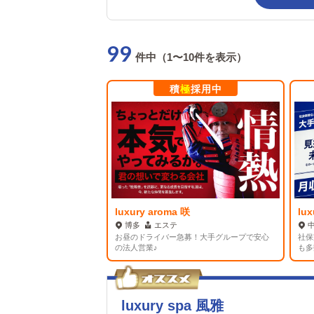
99
件中（1〜10件を表示）
積
極
採用中
luxury aroma 咲
lu
博多
エステ
お昼のドライバー急募！大手グループで安心
社保
の法人営業♪
も多
luxury spa 風雅