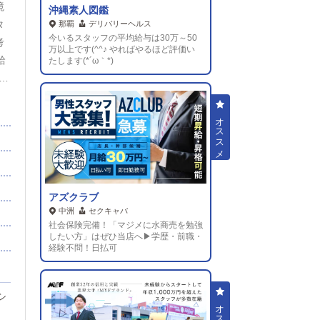
境
沖縄素人図鑑
タ
那覇
デリバリーヘルス
今いるスタッフの平均給与は30万～50
考
万以上です(^^♪ やればやるほど評価い
給
たします(*´ω｀*)
●交
毎年
限れ
り
充
アズクラブ
に
中洲
セクキャバ
ム
社会保険完備！「マジメに水商売を勉強
したい方」はぜひ当店へ▶学歴・前職・
も
経験不問！日払可
万
万
シ
支給