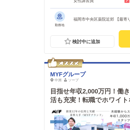
女性講習員
福岡市中央
勤務地
検討中に追加
MYFグループ
中洲
ソープ
目指せ年収2,000万円！
活も充実！転職でホワイト
ど大歓迎！