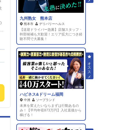
き
の
歓
！
、
九州熟女 熊本店
の
熊本市
デリバリーヘルス
【送迎ドライバー急募】店舗スタッフ・
お
幹部候補も大歓迎！エリア拡大につき経
験不問で大募集！
P
与
の
働
2
ハピネス&ドリーム福岡
で
中洲
ソープランド
も
未来を変えたいならまずは行動あるの
ス
み！【平均年収873万円】入社直後から
稼げる！
を