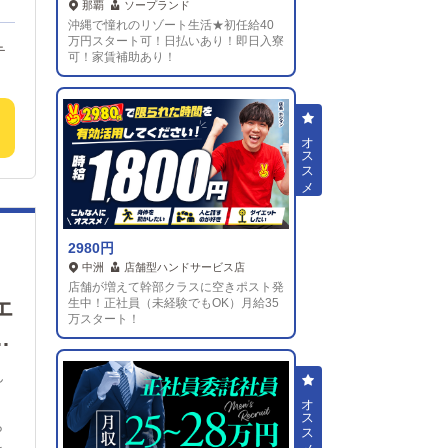
那覇
ソープランド
月
沖縄で憧れのリゾート生活★初任給40
！
万円スタート可！日払いあり！即日入寮
可！家賃補助あり！
に
事
で
・
ふ
頼
円
ーム
2980円
どな
中洲
店舗型ハンドサービス店
店舗が増えて幹部クラスに空きポスト発
万円
エ
生中！正社員（未経験でもOK）月給35
締
万スタート！
り
み
ん
た
ら
験