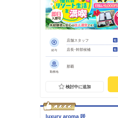
店舗スタッフ
店長･幹部候補
給与
那覇
勤務地
検討中に追加
luxury aroma 咲