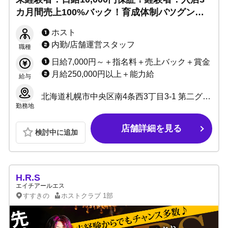
カ月間売上100%バック！育成体制バツグン◎
ノルマ、残業なしで安心！理不尽な上下関係な
ホスト
く毎日楽しく働けます！
内勤/店舗運営スタッフ
職種
日給7,000円～＋指名料＋売上バック＋賞金
月給250,000円以上＋能力給
給与
北海道札幌市中央区南4条西3丁目3-1 第二グリーンビル 5F
勤務地
店舗詳細を見る
検討中に追加
H.R.S
エイチアールエス
すすきの
ホストクラブ
1部