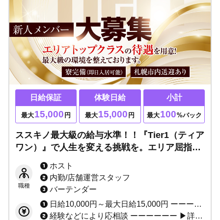
日給保証
体験日給
小計
15,000
15,000
100
最大
円
最大
円
最大
%バック
ススキノ最大級の給与水準！！『Tier1（ティア
ワン）』で人生を変える挑戦を。エリア屈指の
体験入店費＆日給保証で、あなたの成功を全面
ホスト
バックアップ！
内勤/店舗運営スタッフ
職種
バーテンダー
日給10,000円～最大日給15,000円 ーーーーーー 小計最大100%バック 総売上最大70%バック (※総売上小計バック率等は面接時にご説明いたします。） ーーーーーー ・未経験者安心の保証制度（4ヶ月間） ・経験者必見の移籍金制度あり ーーーーーー ▶給与一例 基本給として日給10,000円×25日＝250,000円（4ヶ月）
経験などにより応相談 ーーーーーー ▶詳しくはお気軽にお問い合わせください。