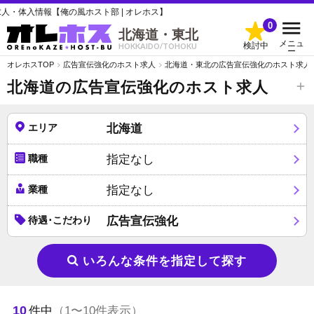
の風ホスト部 | オレホス】
0
北海道・東北
メニュ
検討中
HOKKAIDO/TOHOKU
ー
オレホスTOP
広告宣伝強化のホスト求人
北海道・東北の広告宣伝強化のホスト求人
北海道の広告宣伝強化のホスト求人
エリア
北海道
職種
指定なし
業種
指定なし
待遇･こだわり
広告宣伝強化
いろんな条件を指定して探す
10
件中
（1〜10件表示）