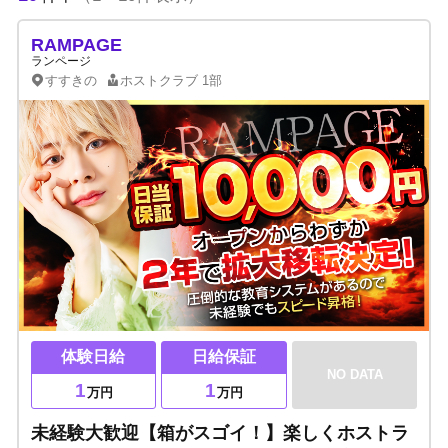
RAMPAGE
ランページ
すすきの
ホストクラブ
1部
体験日給
日給保証
NO DATA
1
1
万円
万円
未経験大歓迎【箱がスゴイ！】楽しくホストラ