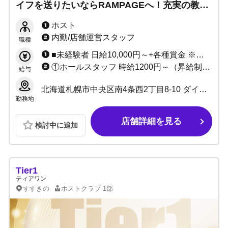
イフを送りたいならRAMPAGEへ！充実の教育
プログラムでスキルを磨き、将来的にも高収
ホスト
入！あなたの成長を全力サポート！
内勤/店舗運営スタッフ
職種
■未経験者 日給10,000円～+各種賞金 ※業界最高水準の日給保証システム ■経験者 歩合制度+各種賞金 ※業界最高水準の売上バックシステム ■アルバイト 時給2,000円+売上バック+その他バック（1日最大8,000円）
①ホールスタッフ 時給1200円～（昇給制度あり） ②運営スタッフ 月給25万円～ ③内勤スタッフ 月給20万円～ ※詳細は面接時にご相談ください。あなたに合った報酬システムをお話させていただきます！
給与
北海道札幌市中央区南4条西2丁目8-10 ダイメックスプラザ5番館 4F
勤務地
店舗詳細を見る
検討中に追加
Tier1
ティアワン
すすきの
ホストクラブ
1部