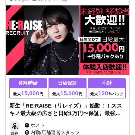
体験時給
日給保証
小計
15,000
15,000
120
最大
円
最大
円
最大
%バック
新生「RE:RAISE（リレイズ）」始動！！スス
キノ最大級の広さと日給1万円〜保証。最強の
教育システム×圧倒的初回数で未経験から最速
ホスト
でスターへ！
内勤/店舗運営スタッフ
職種