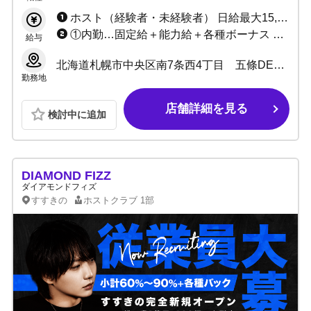
ホスト（経験者・未経験者） 日給最大15,000円+各種バックあり 小計最大120%バックあり ーーーーーー ・未経験者安心の保証制度 ・経験者必見の高額日給or高額歩合 ーーーーーー ▶例/日給1万円×出勤日数＋各種手当＝25万円以上
①内勤…固定給＋能力給＋各種ボーナス ②ヘアスタイリスト…応相談
給与
北海道札幌市中央区南7条西4丁目 五條DEUXビル4F
勤務地
店舗詳細を見る
検討中に追加
DIAMOND FIZZ
ダイアモンドフィズ
すすきの
ホストクラブ
1部