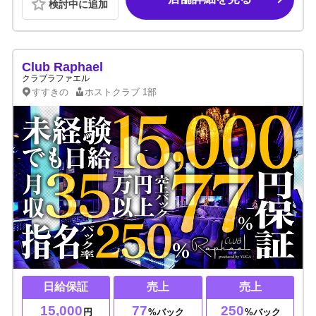
検討中に追加
Club Raphael
クラブラファエル
すすきの
ホストクラブ
1部
日給保証
売上
売上
15,000
77
250
円
%バック
%バック