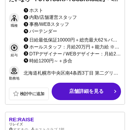
誰にでもチャンスは平等にあります！理想はキ
ホスト
ャスト全員が売れること！貴方を全力でサポー
内勤/店舗運営スタッフ
トします！！
事務/WEBスタッフ
職種
バーテンダー
日給最低保証10000円＋総売最大62％バック ＋各種賞金 ＋各種手当て
ホールスタッフ：月給20万円＋能力給 ※昇給随時 店舗運営スタッフ：月給30万円～40万円以上 ※常時昇給あり
DTPデザイナー / WEBデザイナー：月給25万～＋歩合
給与
時給1200円～＋歩合
北海道札幌市中央区南4条西3丁目 第二グリーンビル B1
勤務地
店舗詳細を見る
検討中に追加
RE:RAISE
リレイズ
すすきの
ホストクラブ
1部