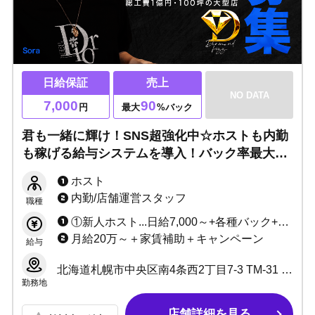
日給保証
売上
NO DATA
7,000
90
円
最大
%バック
君も一緒に輝け！SNS超強化中☆ホストも内勤
も稼げる給与システムを導入！バック率最大
90%以上！財産ゼロでも飛び込んできてくださ
ホスト
い！自信がなくてもカッコ良く働ける環境で
内勤/店舗運営スタッフ
職種
す！
①新人ホスト...日給7,000～+各種バック+賞金+キャンペーン ②小計50万以上...バック率60%～最大90%以上+各種バック+賞金+キャンペーン
月給20万～＋家賃補助＋キャンペーン
給与
北海道札幌市中央区南4条西2丁目7-3 TM-31 BUILDING 3階4階
勤務地
店舗詳細を見る