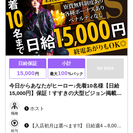
日給保証
小計
NO DATA
15,000
100
円
最大
%バック
今日からあなたがヒーロー♪先着10名様【日給
15,000円】保証！すすきの大型ビジョン掲載制
度あり！寮費無料制度あり・各種ボーナスあ
り・ペナルティなし◎選べる出勤制で終電上が
ホスト
職種
りもOK！
【入店初月は選べます!!】 日給週4→8,000円 週5→9,000円 週6→10,000円 or 小計100%バック+各種賞金+皆勤賞
給与