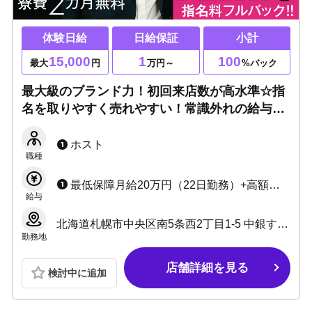
体験日給
日給保証
小計
15,000
1
100
最大
円
万円～
%バック
最大級のブランド力！初回来店数が高水準☆指
名を取りやすく売れやすい！常識外れの給与シ
ステム＆福利厚生！夢を追いかける貴方を最大
限サポート！
ホスト
職種
最低保障月給20万円（22日勤務）+高額売上バック 本指名、場内指名、同伴料全額バック ※レギュラー月26日勤務 シフトスタッフ完全自由出勤
給与
北海道札幌市中央区南5条西2丁目1-5 中銀すすきのソシアルビル 7F
勤務地
店舗詳細を見る
検討中に追加