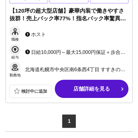
【120坪の超大型店舗】豪華内装で働きやすさ
抜群！売上バック率77%！指名バック率驚異の
250%！未経験でもスピード昇給を目指しまし
ょう！
ホスト
職種
日給10,000円～最大15,000円保証＋歩合＋各種賞金あり 売上バック率77% 指名バック率250%
給与
北海道札幌市中央区南6条西4丁目 すすきの野口ビル2F
勤務地
店舗詳細を見る
検討中に追加
1