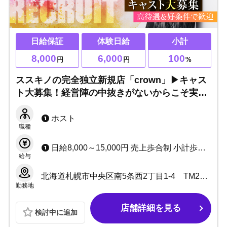
日給保証
体験日給
小計
8,000
6,000
100
円
円
%
ススキノの完全独立新規店「crown」▶キャス
ト大募集！経営陣の中抜きがないからこそ実現
した、圧倒的な高還元と充実のサポート体制！
ホスト
職種
日給8,000～15,000円 売上歩合制 小計歩合：～ 100%
給与
北海道札幌市中央区南5条西2丁目1-4 TM26ビル 5F
勤務地
店舗詳細を見る
検討中に追加