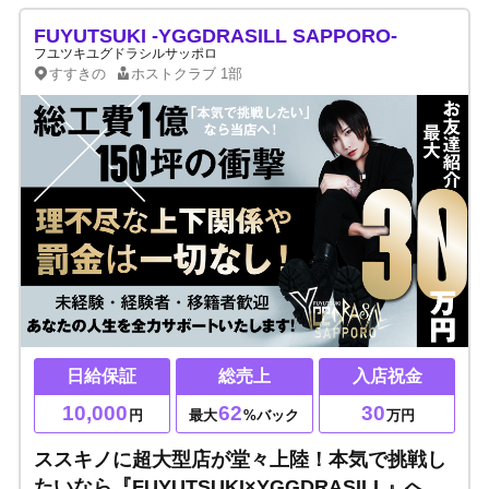
FUYUTSUKI -YGGDRASILL SAPPORO-
フユツキユグドラシルサッポロ
すすきの
ホストクラブ
1部
日給保証
総売上
入店祝金
10,000
62
30
円
最大
%バック
万円
ススキノに超大型店が堂々上陸！本気で挑戦し
たいなら『FUYUTSUKI×YGGDRASILL』へ！