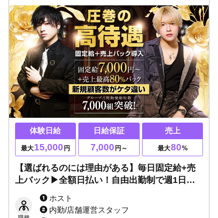
体験日給
日給保証
売上
15,000
7,000
80
最大
円
円～
最大
%
【選ばれるのには理由がある】毎日固定給+売
上バック▶全額日払い！自由出勤制で週1日～
OK、各種高額賞金あり☆写メ面接OK！当日体
ホスト
験入店OK！手ぶらで入店可能です♪
内勤/店舗運営スタッフ
職種