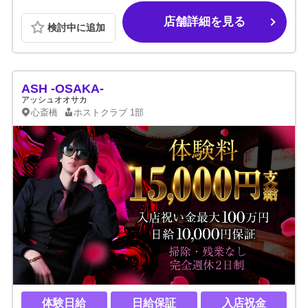
店舗詳細を見る
検討中に追加
ASH -OSAKA-
アッシュオオサカ
心斎橋
ホストクラブ
1部
体験日給
日給保証
入店祝金