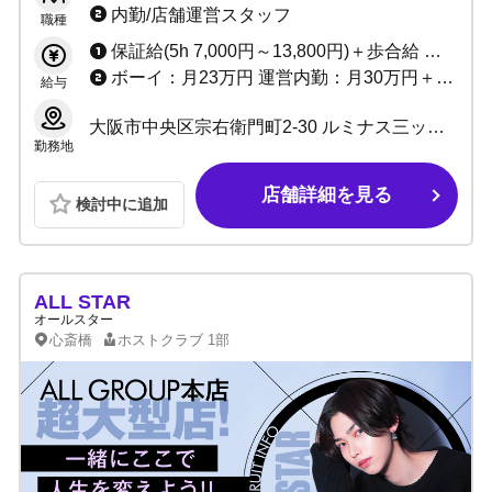
内勤/店舗運営スタッフ
職種
保証給(5h 7,000円～13,800円)＋歩合給 ※バック率60～90%!! +功労金+ボーナス多数 （新人さんがとりやすいボーナスをたくさん用意しています）
ボーイ：月23万円 運営内勤：月30万円＋能力給＋ボーナス
給与
大阪市中央区宗右衛門町2-30 ルミナス三ッ寺3F
勤務地
店舗詳細を見る
検討中に追加
ALL STAR
オールスター
心斎橋
ホストクラブ
1部