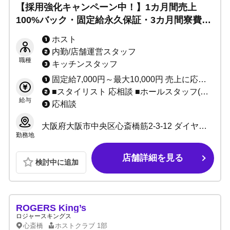
【採用強化キャンペーン中！】1カ月間売上
100%バック・固定給永久保証・3カ月間寮費無
料☆ノルマや罰則一切なし！退店自由◎完全自
ホスト
由出勤制で週1日～学生アルバイトも歓迎！
内勤/店舗運営スタッフ
職種
キッチンスタッフ
固定給7,000円～最大10,000円 売上に応じてインセンティブあり（最低60%～最高80%） ★完全日払い制 その他各種ボーナスあり ※当店は保証制度ではなく固定給制度です。 保証は売上バックが保証金額を上回れば無くなってしまいますが、 固定給は売上バックが上回っても無くなりません。 「固定給+売上バック」があなたのお給料になります！！ 例：保証の場合、保証1万円で売上バック2万円なら、 売上バック2万円分があなたのお給料です。 固定給の場合、固定1万円で売上バック2万円なら、 固定+売上＝合計3万円がお給料です♪ 固定給は永久に無くなりませんのでご安心ください。
■スタイリスト 応相談 ■ホールスタッフ(ボーイ：内勤) 日給10,000円～ ■DJ・ダンサー 応相談 ■店舗運営スタッフ 1:日給10,000円～＋能力給 2:月給10万～40万＋能力給 ■管理職各種 1:日給7,000円～10,000円＋能力給 2:月給20万～40万円＋能力給(社員) ■サイト運営スタッフ 応相談
給与
応相談
大阪府大阪市中央区心斎橋筋2-3-12 ダイヤモンドビル4F
勤務地
店舗詳細を見る
検討中に追加
ROGERS King’s
ロジャースキングス
心斎橋
ホストクラブ
1部