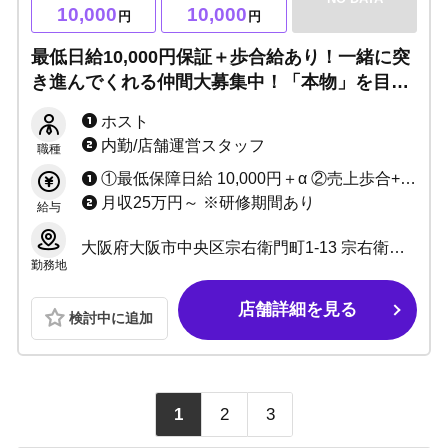
10,000
10,000
円
円
最低日給10,000円保証＋歩合給あり！一緒に突
き進んでくれる仲間大募集中！「本物」を目指
すアナタを応援します！
ホスト
内勤/店舗運営スタッフ
職種
①最低保障日給 10,000円＋α ②売上歩合+指名料フルバック＋α
月収25万円～ ※研修期間あり
給与
大阪府大阪市中央区宗右衛門町1-13 宗右衛門町クリスタルビル5F
勤務地
店舗詳細を見る
検討中に追加
1
2
3