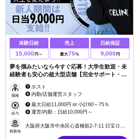
体験日給
売上
日給保証
15,000
75
9,000
円～
最大
%
円
夢を掴みたいなら今すぐ応募！大学生歓迎・未
経験者も安心の超大型店舗【完全サポート・保
証あり・チャンス大】即入店特典あり★まずは
ホスト
体験入店へ！
内勤/店舗運営スタッフ
職種
最大日給11,000円 or 小計60～75％
運営/内勤：日給10,000円～
給与
大阪府大阪市中央区心斎橋筋2-7-11 日宝ロイヤルビルB1
勤務地