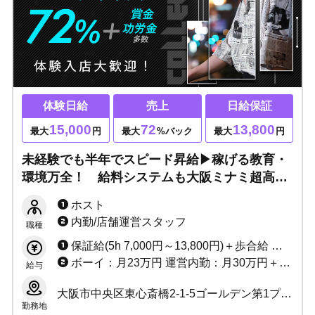
体験日給
売上
日給保証
15,000
72
13,800
最大
円
最大
%バック
最大
円
未経験でも半年でスピード昇給▶稼げる教育・
環境万全！ 給料システムも大阪ミナミ超高水
準で文句なし！ 高レベルな有名大箱店で一緒
ホスト
に楽しく活躍しましょう！！
内勤/店舗運営スタッフ
職種
保証給(5h 7,000円～13,800円)＋歩合給 売上0でも給料25万円以上＋各種賞金！ ※バック率60～90%!! +功労金+賞金多数 （新人さんがとりやすい賞金たくさん用意しています）
ボーイ：月23万円 運営内勤：月30万円＋能力給＋賞金
給与
大阪市中央区東心斎橋2-1-5ゴールデン第1プラザビル6F
勤務地