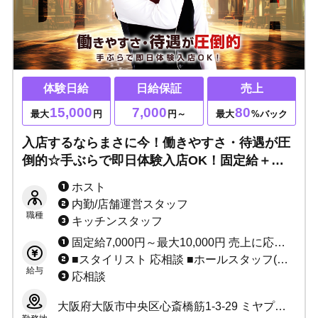
体験日給
日給保証
売上
15,000
7,000
80
最大
円
円～
最大
%バック
入店するならまさに今！働きやすさ・待遇が圧
倒的☆手ぶらで即日体験入店OK！固定給＋売
上バック◎移籍者売上100%あり◎3カ月間寮費
ホスト
無料・携帯代支給可能！「最高」を勝ち取りた
内勤/店舗運営スタッフ
い方大歓迎！
職種
キッチンスタッフ
固定給7,000円～最大10,000円 売上に応じてインセンティブあり（最低60%～最高80%） ★完全日払い制 その他、各種ボーナスあり ※当店は保証制度ではなく固定給制度です。 保証は売上バックが保証金額を上回れば無くなってしまいますが、 固定給は売上バックが上回っても無くなりません。 「固定給+売上バック」があなたのお給料になります！！ 例：保証の場合、保証1万円で売上バック2万円なら、 売上バック2万円分があなたのお給料です。 固定給の場合、固定1万円で売上バック2万円なら、 固定+売上＝合計3万円がお給料です♪ 固定給は永久に無くなりませんのでご安心ください。
■スタイリスト 応相談 ■ホールスタッフ(ボーイ：内勤) 日給10,000円～ ■DJ・ダンサー 応相談 ■店舗運営スタッフ 1:日給10,000円～＋能力給 2:月給10万～40万＋能力給 ■管理職各種 1:日給7,000円～10,000円＋能力給 2:月給20万～40万円＋能力給(社員) ■サイト運営スタッフ 応相談
給与
応相談
大阪府大阪市中央区心斎橋筋1-3-29 ミヤプラザ心斎橋6F