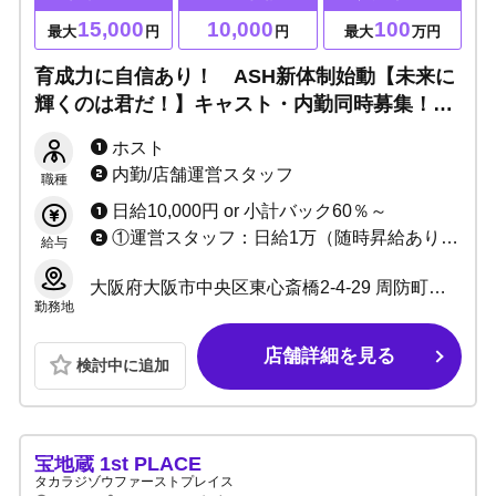
15,000
10,000
100
最大
円
円
最大
万円
育成力に自信あり！ ASH新体制始動【未来に
輝くのは君だ！】キャスト・内勤同時募集！
未経験成長率90％▶新しい世界に踏み出す一歩
ホスト
はASHで！
内勤/店舗運営スタッフ
職種
日給10,000円 or 小計バック60％～
①運営スタッフ：日給1万（随時昇給あり） ②管理職：月給40万円以上(勤務時間 18:00〜25:30)
給与
大阪府大阪市中央区東心斎橋2-4-29 周防町ギャラクシービル2F
勤務地
店舗詳細を見る
検討中に追加
宝地蔵 1st PLACE
タカラジゾウファーストプレイス