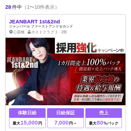
28
件中
（1〜10件表示）
JEANBART 1st&2nd
ジャンバール ファーストアンドセカンド
心斎橋
ホストクラブ
1・2部
体験日給
日給保証
売上
15,000
7,000
80
最大
円
円～
最大
%バック