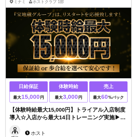
ミナミ
ホストクラブ
1部
日給保証
体験時給
売上
15,000
3,000
60
最大
円
最大
円
最大
%バック
【体験時給最大15,000円】トライアル入店制度
導入☆入店から最大14日トレーニング実施▶未
経験でも大丈夫！保証給or歩合給を選べて安心
です！
ホスト