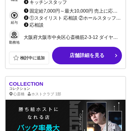
キッチンスタッフ
固定給7,000円～最大10,000円 売上に応じてインセンティブあり（最低60%～最高80%） ★完全日払い制 ★賞金多数あり ※当店は保証制度ではなく固定給制度です。 保証は売上バックが保証金額を上回れば無くなってしまいますが、 固定給は売上バックが上回っても無くなりません。 「固定給+売上バック」があなたのお給料になります！！ 例：保証の場合、保証1万円で売上バック2万円なら、 売上バック2万円分があなたのお給料です。 固定給の場合、固定1万円で売上バック2万円なら、 固定+売上＝合計3万円がお給料です♪ 固定給は永久に無くなりませんのでご安心ください。
①スタイリスト 応相談 ②ホールスタッフ(ボーイ：内勤) 日給10,000円～ ③DJ・ダンサー 応相談 ③店舗運営スタッフ 1:日給10,000円～＋能力給 2:月給10万～40万＋能力給 ④店長候補 1:日給7,000円～10,000円＋能力給 2:月給20万～40万円＋能力給(社員) ⑤エリアマネージャー候補 1:日給7,000円～10,000円＋能力給 2:月給20万～40万円＋能力給(社員) ⑥サイト運営スタッフ 応相談
給与
応相談
大阪府大阪市中央区心斎橋筋2-3-12 ダイヤモンドビル6F
勤務地
店舗詳細を見る
検討中に追加
COLLECTION
コレクション
心斎橋
ホストクラブ
1部