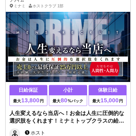
プライム
ミナミ
ホストクラブ
1部
日給保証
小計
体験日給
13,800
80
15,000
最大
円
最大
%バック
最大
円
人生変えるなら当店へ！お金は人生に圧倒的な
選択肢をくれます！ミナミトップクラスの給料
体系＆教育体制で売上向上！一緒に最高の人生
ホスト
を歩みましょう！！