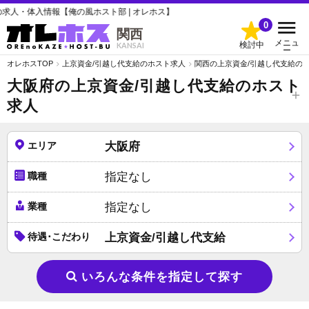
俺の風ホスト部 | オレホス】
0
関西
メニュ
検討中
KANSAI
ー
オレホスTOP
上京資金/引越し代支給のホスト求人
関西の上京資金/引越し代支給の
大阪府の上京資金/引越し代支給のホスト
求人
エリア
大阪府
職種
指定なし
業種
指定なし
待遇･こだわり
上京資金/引越し代支給
いろんな条件を指定して探す