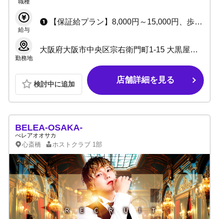
職種
【保証給プラン】8,000円～15,000円、歩合35%～ （アルバイトは時給1,000円～2,500円、歩合33%～） 【歩合給プラン】40%～最大60%+α （アルバイトは歩合38%～） ・小計10%還元あり ・雑費引きなし
給与
大阪府大阪市中央区宗右衛門町1-15 大黒屋本店ビルB1F
勤務地
店舗詳細を見る
検討中に追加
BELEA-OSAKA-
べレアオオサカ
心斎橋
ホストクラブ
1部