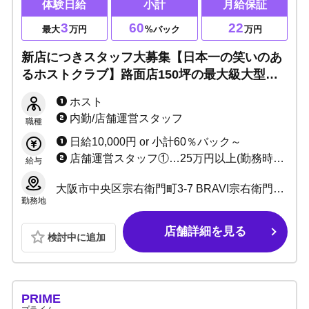
体験日給
小計
月給保証
3
60
22
最大
万円
%バック
万円
新店につきスタッフ大募集【日本一の笑いのあ
るホストクラブ】路面店150坪の最大級大型店
舗★豪華内装で君も輝け！ 未経験者・移籍者
ホスト
歓迎・体験費最大30,000円！！
内勤/店舗運営スタッフ
職種
日給10,000円 or 小計60％バック～
店舗運営スタッフ①…25万円以上(勤務時間6h) 店舗運営スタッフ②…30万円以上(勤務時間8h) 管理職各種…40万円以上(勤務時間8h)
給与
大阪市中央区宗右衛門町3-7 BRAVI宗右衛門町ビルB1F
勤務地
店舗詳細を見る
検討中に追加
PRIME