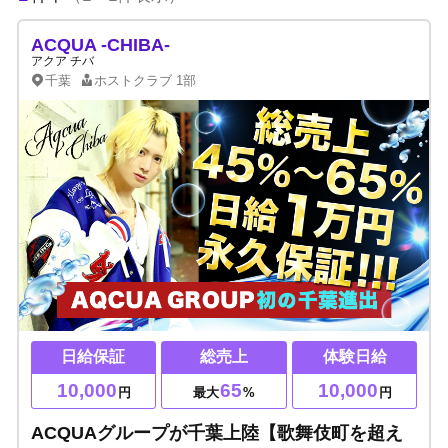
ACQUA -CHIBA-
アクア チバ
千葉
ホストクラブ
1部
日給保証
総売上
体験日給
10,000
65
10,000
円
最大
%
円
ACQUAグループが千葉上陸【歌舞伎町を超え