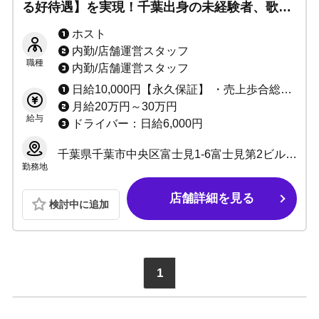
る好待遇】を実現！千葉出身の未経験者、歌舞
伎町からの出稼ぎなど「千葉で活躍したい方」
ホスト
大募集！
内勤/店舗運営スタッフ
職種
内勤/店舗運営スタッフ
日給10,000円【永久保証】 ・売上歩合総売上45%～65% ・体験入店費5,000円(3時間程)
月給20万円～30万円
給与
ドライバー：日給6,000円
千葉県千葉市中央区富士見1-6富士見第2ビル3F
勤務地
店舗詳細を見る
検討中に追加
1