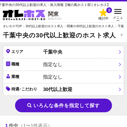
中央の30代以上歓迎の求人・体入情報【俺の風ホスト部 | オレホス】
0
関東
メニュ
検討中
KANTOU
ー
オレホスTOP
30代以上歓迎のホスト求人
関東の30代以上歓迎のホスト求人
千葉県
千葉中央の30代以上歓迎のホスト求人
エリア
千葉中央
職種
指定なし
業種
指定なし
待遇･こだわり
30代以上歓迎
いろんな条件を指定して探す
1
件中
（1〜1件表示）