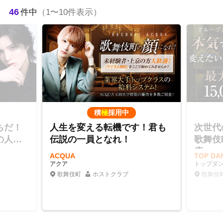
46
件中
（1〜10件表示）
積
極
採用中
ちだ！
人生を変える転機です！君も
次世代
の人気
伝説の一員となれ！
歌舞伎
店
ACQUA
TOP D
アクア
トップダ
歌舞伎町
ホストクラブ
歌舞伎