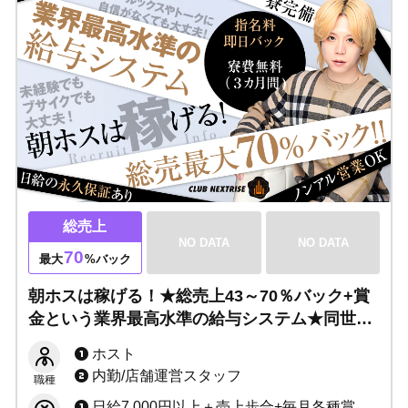
総売上
NO DATA
NO DATA
70
最大
%バック
朝ホスは稼げる！★総売上43～70％バック+賞
金という業界最高水準の給与システム★同世代
と楽しく稼げるお店です！未経験でもブサイク
ホスト
でも売れる！毎日楽しく笑って働ける最高のグ
内勤/店舗運営スタッフ
職種
ループです！
日給7,000円以上＋売上歩合+毎月各種賞金 総売上から43〜70%バック（セット料金、同伴料金等、全て売上に加算） 【給与システムが変更となり、もっと稼げるようになりました！】 小計から「総売り」計算になり、「お客様が全部でいくら使ってくれたか」でバックを計算します。 より明朗でわかりやすい給与体系でこれまで以上にモチベーションも上がり、何より「稼げる」環境になりました！ ＜売上げ歩合システム＞ これまで：売上小計から60〜90%＋賞金 これから：総売上から 43〜70%＋各賞金 【収入例】※面接時に詳細な給与例をご説明します 年収500万円／21歳（入社1年目） 年収700万円／22歳（入社2年目） 年収1000万円／24歳（入社3年目）