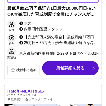
最低月給21万円保証☆1日最大10,000円日払い
OK☆徹底した育成制度で全員にチャンスがあ
る！夢を叶えるならココです。
ホスト
内勤/店舗運営スタッフ
職種
【売上50万未満の場合】 最低月給21万円+売上50%バック+指名ポイントバック＋各種賞金 【売上50万以上の場合】 売上最低50%〜最大94.7%バック+指名ポイントバック+ボーナス＋各種賞金 ※最大10,000円まで日払い可能
25万円〜35万円＋歩合 ※経験や能力を考慮して決定致します
給与
東京都新宿区歌舞伎町2-29-8 トヨタケビルB1F
勤務地
店舗詳細を見る
検討中に追加
Hatch -NEXTRISE-
ハッチ ネクストライズ
歌舞伎町
ホストクラブ
2部