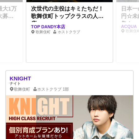
最大1万
次世代の主役はキミたちだ！
日本一
大募
歌舞伎町トップクラスの人気
円☆未
店
集！
ACQUA
TOP DANDY本店
歌舞伎
歌舞伎町
ホストクラブ
KNIGHT
ナイト
歌舞伎町
ホストクラブ
1部