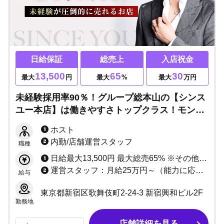
日給保証
総売上
入店祝金
13,500
65
30
最大
円
最大
%
最大
万円
未経験採用率90％！グループ総本山の【シンス
ユー本店】は働きやすさトップクラス！モンス
ター級の宣伝効果で未経験、未成年から人気プ
ホスト
レイヤー輩出中！決断するなら今ここで！
内勤/店舗運営スタッフ
職種
日給最大13,500円 最大総売65% ※その他、詳しい給与システムは面接時にご説明いたします。
運営スタッフ：月給25万円～（能力に応じる） ウェイター：時給1,500円～（能力に応じる）
給与
東京都新宿区歌舞伎町2-24-3 新宿興和ビル2F
勤務地
店舗詳細を見る