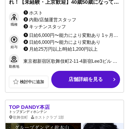
れ！【未経験・上京歓迎】40歳50歳になっても
後悔しない生き方をするために『今できる挑
ホスト
戦』をここで始めてみませんか？
内勤/店舗運営スタッフ
職種
キッチンスタッフ
日給6,000円〜能力により変動あり 1ヶ月ごとの昇給あり 売上毎の高％バック 最大総売り85％バック その他各種賞金あり
日給6,000円〜能力により変動あり
給与
月給25万円以上/時給1,200円以上
東京都新宿区歌舞伎町2-11-4新宿Lee3ビル B2F
勤務地
店舗詳細を見る
検討中に追加
TOP DANDY本店
トップダンディホンテン
歌舞伎町
ホストクラブ
1部