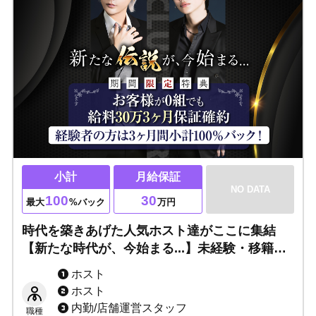
小計
月給保証
NO DATA
100
30
最大
%バック
万円
時代を築きあげた人気ホスト達がここに集結
【新たな時代が、今始まる...】未経験・移籍者
（経験者）大歓迎！次世代のモンスターは君
ホスト
だ！
ホスト
内勤/店舗運営スタッフ
職種