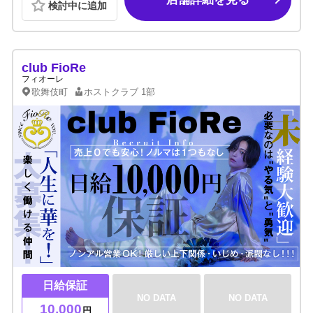
検討中に追加
club FioRe
フィオーレ
歌舞伎町
ホストクラブ
1部
日給保証
NO DATA
NO DATA
10,000
円