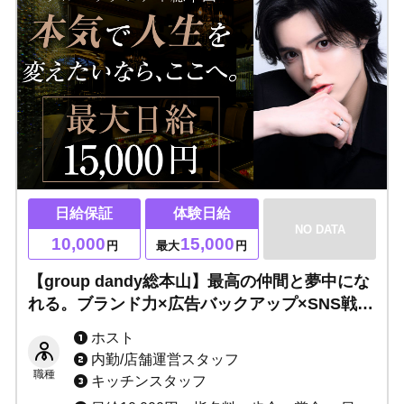
日給保証
体験日給
NO DATA
10,000
15,000
円
最大
円
【group dandy総本山】最高の仲間と夢中にな
れる。ブランド力×広告バックアップ×SNS戦略
で徹底サポート！TOP DANDYだからこそでき
ホスト
る育成システム◎アナタを引き立たせるステー
内勤/店舗運営スタッフ
ジがここにあります。
職種
キッチンスタッフ