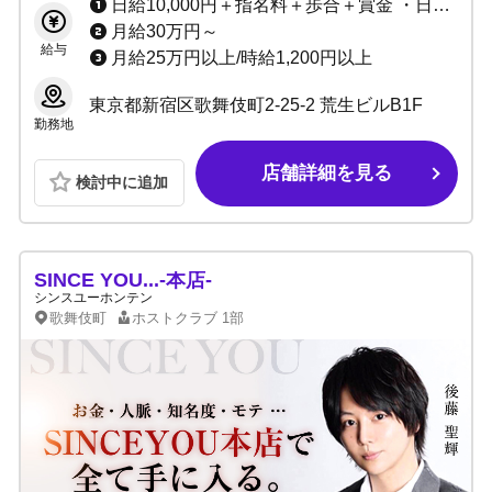
日給10,000円＋指名料＋歩合＋賞金 ・日払いOK ・遠方の方交通費支給(応相談) ・各種賞金、賞与あり
月給30万円～
給与
月給25万円以上/時給1,200円以上
東京都新宿区歌舞伎町2-25-2 荒生ビルB1F
勤務地
店舗詳細を見る
検討中に追加
SINCE YOU...-本店-
シンスユーホンテン
歌舞伎町
ホストクラブ
1部