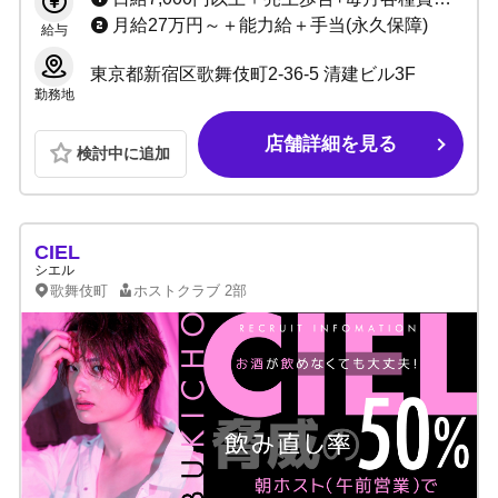
月給27万円～＋能力給＋手当(永久保障)
給与
東京都新宿区歌舞伎町2-36-5 清建ビル3F
勤務地
店舗詳細を見る
検討中に追加
CIEL
シエル
歌舞伎町
ホストクラブ
2部