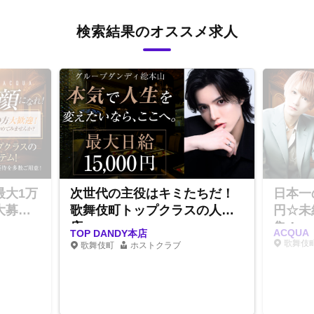
検索結果のオススメ求人
最大1万
次世代の主役はキミたちだ！
日本一
大募
歌舞伎町トップクラスの人気
円☆未
店
集！
ACQUA
TOP DANDY本店
歌舞伎
歌舞伎町
ホストクラブ