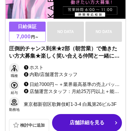
日給保証
NO DATA
NO DATA
7,000
円～
圧倒的チャンス到来★2部（朝営業）で働きた
い方大募集★楽しく笑い合える仲間と一緒に
「幸せに稼ぐ」を体感しましょう！！
ホスト
内勤/店舗運営スタッフ
職種
日給7000円～＋業界最高基準の売上バック＋指名料＋各種賞金
店舗運営スタッフ：月給25万円以上＋能力給 ※業績に応じて昇給随時 ホールスタッフ：月給20万円以上＋能力給 ※能力に応じて昇給随時
給与
東京都新宿区歌舞伎町1-3-4 白鳳第26ビル3F
勤務地
店舗詳細を見る
検討中に追加