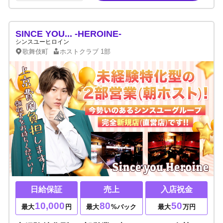
SINCE YOU... -HEROINE-
シンスユーヒロイン
歌舞伎町
ホストクラブ
1部
日給保証
売上
入店祝金
10,000
80
50
最大
円
最大
%バック
最大
万円