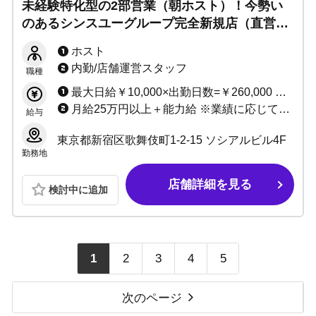
未経験特化型の2部営業（朝ホスト）！今勢い
のあるシンスユーグループ完全新規店（直営
店）です！ライバルが少ない朝営業店だからチ
ホスト
ャンス大！
内勤/店舗運営スタッフ
職種
最大日給￥10,000×出勤日数=￥260,000 売上バック(最大80％)＋指名料＋同伴料＋各種賞金 入店祝い金制度あり（最大50万円！）
月給25万円以上＋能力給 ※業績に応じて昇給随時
給与
東京都新宿区歌舞伎町1-2-15 ソシアルビル4F
勤務地
店舗詳細を見る
検討中に追加
1
2
3
4
5
次のページ