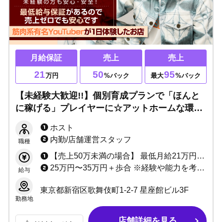
月給保証
売上
売上
21
50
95
万円
%バック
最大
%バック
【未経験大歓迎!!】個別育成プランで「ほんと
に稼げる」プレイヤーに☆アットホームな環境
で安心・安全！初回多数◎チャンスを掴み取
ホスト
れ！
内勤/店舗運営スタッフ
職種
【売上50万未満の場合】 最低月給21万円+売上50%バック+指名ポイントバック＋各種賞金 【売上50万以上の場合】 売上最低50%〜最大94.7%バック+指名ポイントバック+ボーナス＋各種賞金 ※最大10,000円まで日払い可能
25万円〜35万円＋歩合 ※経験や能力を考慮して決定致します
給与
東京都新宿区歌舞伎町1-2-7 星座館ビル3F
勤務地
店舗詳細を見る