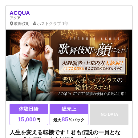
ACQUA
アクア
歌舞伎町
ホストクラブ
1部
体験日給
総売上
NO DATA
15,000
85
円
最大
%バック
人生を変える転機です！君も伝説の一員とな