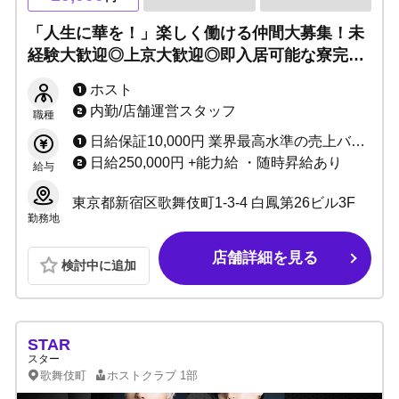
「人生に華を！」楽しく働ける仲間大募集！未
経験大歓迎◎上京大歓迎◎即入居可能な寮完備
◎レジスタンス2号店で共に新しい風を吹かせ
ホスト
ましょう。
内勤/店舗運営スタッフ
職種
日給保証10,000円 業界最高水準の売上バック +指名料+各種賞金あり
日給250,000円 +能力給 ・随時昇給あり
給与
東京都新宿区歌舞伎町1-3-4 白鳳第26ビル3F
勤務地
店舗詳細を見る
検討中に追加
STAR
スター
歌舞伎町
ホストクラブ
1部