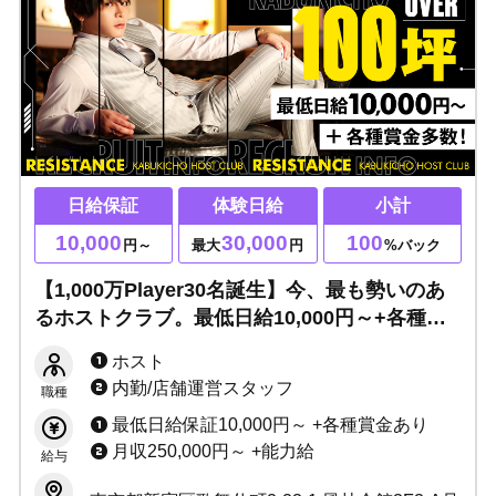
日給保証
体験日給
小計
10,000
30,000
100
円～
最大
円
%バック
【1,000万Player30名誕生】今、最も勢いのあ
るホストクラブ。最低日給10,000円～+各種賞
金多数！リニューアルキャンペーン実施中☆業
ホスト
界トップクラスの給与システムで稼ぐ
内勤/店舗運営スタッフ
職種
最低日給保証10,000円～ +各種賞金あり
月収250,000円～ +能力給
給与