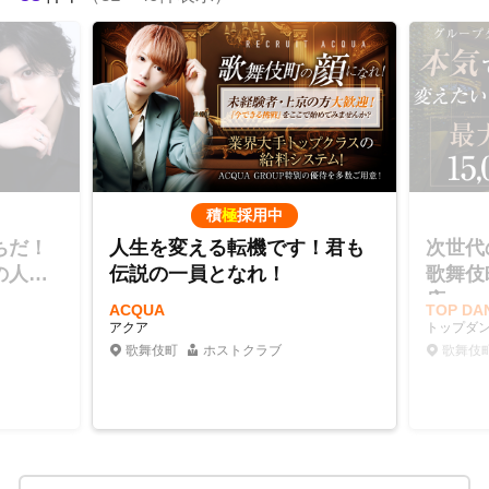
積
極
採用中
ちだ！
人生を変える転機です！君も
次世代
の人気
伝説の一員となれ！
歌舞伎
店
ACQUA
TOP D
アクア
トップダ
歌舞伎町
ホストクラブ
歌舞伎