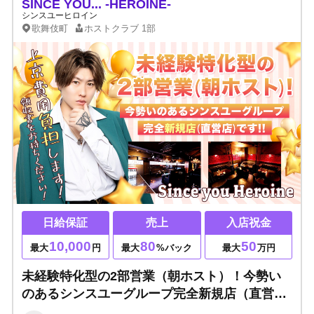
SINCE YOU... -HEROINE-
シンスユーヒロイン
歌舞伎町
ホストクラブ
1部
日給保証
売上
入店祝金
10,000
80
50
最大
円
最大
%バック
最大
万円
未経験特化型の2部営業（朝ホスト）！今勢い
のあるシンスユーグループ完全新規店（直営
店）です！ライバルが少ない朝営業店だからチ