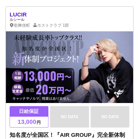
LUCIR
ルシール
歌舞伎町
ホストクラブ
1部
日給保証
NO DATA
NO DATA
13,000
円
知名度が全国区！『AIR GROUP』完全新体制