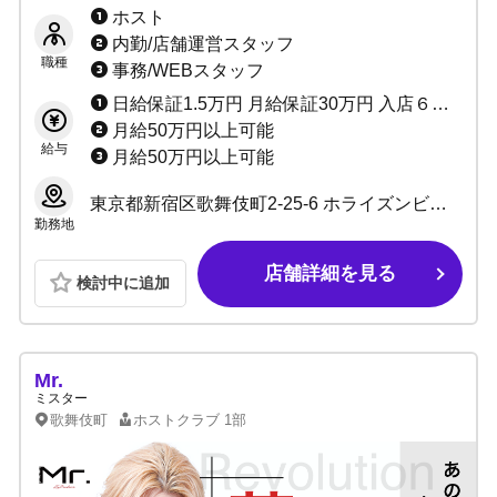
が変わる！ぜひ一度体験入店にお越しくださ
ホスト
い！
内勤/店舗運営スタッフ
職種
事務/WEBスタッフ
日給保証1.5万円 月給保証30万円 入店６カ月：小計100％バック
月給50万円以上可能
給与
月給50万円以上可能
東京都新宿区歌舞伎町2-25-6 ホライズンビル1F
勤務地
店舗詳細を見る
検討中に追加
Mr.
ミスター
歌舞伎町
ホストクラブ
1部