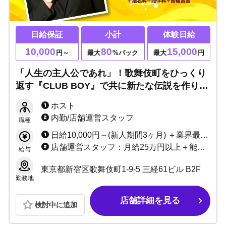
日給保証
小計
体験日給
10,000
80
15,000
円～
最大
%バック
最大
円
「人生の主人公であれ」！歌舞伎町をひっくり
返す『CLUB BOY』で共に新たな伝説を作りま
しょう！！未経験でも大歓迎、基本マナーから
ホスト
知識まですべて伝授します！
内勤/店舗運営スタッフ
職種
日給10,000円～(新人期間3ヶ月) ＋業界最高基準の売上バック(最大80％) ＋指名料＋同伴料＋各種賞金
店舗運営スタッフ：月給25万円以上＋能力給 ※業績に応じて昇給随時
給与
東京都新宿区歌舞伎町1-9-5 三経61ビル B2F
勤務地
店舗詳細を見る
検討中に追加