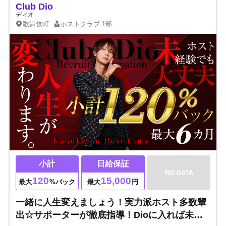
Club Dio
ディオ
歌舞伎町
ホストクラブ
1部
小計
日給保証
NO DATA
120
15,000
最大
%バック
最大
円
一緒に人生変えましょう！実力派ホスト多数輩
出☆サポーターが徹底指導！Dioに入れば未来