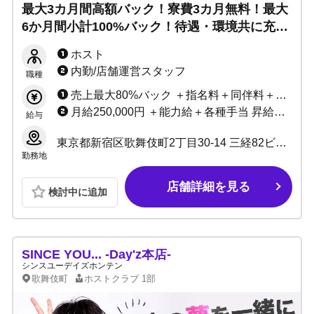
最大3カ月間高額バック！寮費3カ月無料！最大
6か月間小計100%バック！待遇・環境共に充実
◎マンツーマン指導で未経験でも売れるホスト
ホスト
に！
内勤/店舗運営スタッフ
職種
売上最大80%バック ＋指名料＋同伴料＋各種賞金
月給250,000円 ＋能力給＋各種手当 昇給随時
給与
東京都新宿区歌舞伎町2丁目30-14 三経82ビル7F
勤務地
店舗詳細を見る
検討中に追加
SINCE YOU... -Day'z本店-
シンスユーデイズホンテン
歌舞伎町
ホストクラブ
1部