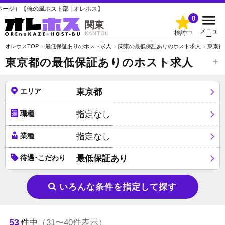
 | オレホス】
0
関東
メニュ
検討中
KANTOU
ー
オレホスTOP
最低保証ありのホスト求人
関東の最低保証ありのホスト求人
東京都
東京都の最低保証ありのホスト求人
エリア
東京都
職種
指定なし
業種
指定なし
待遇･こだわり
最低保証あり
いろんな条件を指定して探す
53
件中
（31〜40件表示）