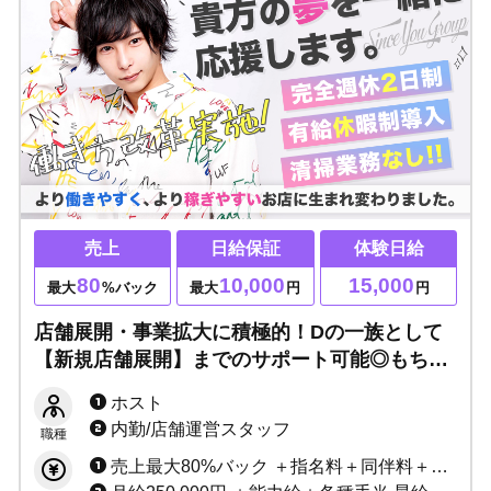
売上
日給保証
体験日給
80
10,000
15,000
最大
%バック
最大
円
円
店舗展開・事業拡大に積極的！Dの一族として
【新規店舗展開】までのサポート可能◎もちろ
ん未経験でもOK、貴方の夢を一緒に応援しま
ホスト
す
内勤/店舗運営スタッフ
職種
売上最大80%バック ＋指名料＋同伴料＋各種賞金