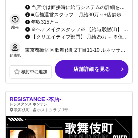
当店では面接時に給与システムの詳細を説明させていただいております。 ・日払いOK ・各種賞金、賞与あり
■店舗運営スタッフ：月給30万～+店舗歩合 ・年収312～1200万程度 ■店長･マネージャー候補 ・年収600万～+店舗歩合 ■エリアマネージャー候補 ・年収840万～+店舗歩合 ・実績、成果に応じて年収アップ可能 ・能力により優遇
年収315万～
給与
※ヘアメイクスタッフ※ 【給与形態(1)】 驚愕のバック率、売上の70%以上 【給与形態(2)】 固定給 18万～25万 応相談 ※更に半年に1度昇給チャンスあり 少ない勤務時間で、月収40万以上も可能 あなたのやる気次第で、じゃんじゃん稼げます！！
【クリエイティブ部門】 月給25万～ ※但し、前職及び年齢､経験､能力を考慮の上決定します
東京都新宿区歌舞伎町2丁目11-10 ルネッサンスビル 3F
勤務地
店舗詳細を見る
検討中に追加
RESISTANCE -本店-
レジスタンス ホンテン
歌舞伎町
ホストクラブ
1部