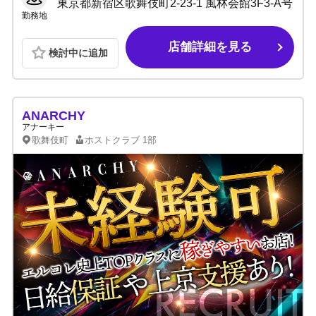
東京都新宿区歌舞伎町2-23-1 風林会館3F3-A号
勤務地
店舗詳細を見る
検討中に追加
ANARCHY
アナーキー
歌舞伎町
ホストクラブ
1部