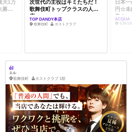
最大1万
次世代の主役はキミたちだ！
日本一
大募
歌舞伎町トップクラスの人気
円☆未
店
集！
ACQUA
TOP DANDY本店
歌舞伎
歌舞伎町
ホストクラブ
él
エル
歌舞伎町
ホストクラブ
1部