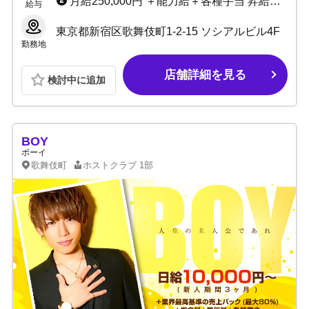
月給250,000円 ＋能力給＋各種手当 昇給随時
給与
東京都新宿区歌舞伎町1-2-15 ソシアルビル4F
勤務地
店舗詳細を見る
検討中に追加
BOY
ボーイ
歌舞伎町
ホストクラブ
1部