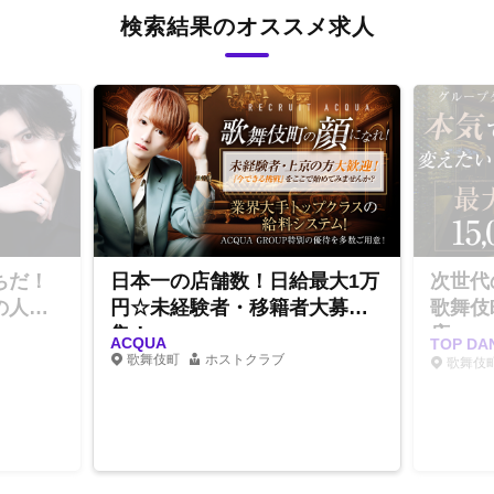
検索結果のオススメ求人
ちだ！
日本一の店舗数！日給最大1万
次世代
の人気
円☆未経験者・移籍者大募
歌舞伎
集！
店
ACQUA
TOP D
歌舞伎町
ホストクラブ
歌舞伎