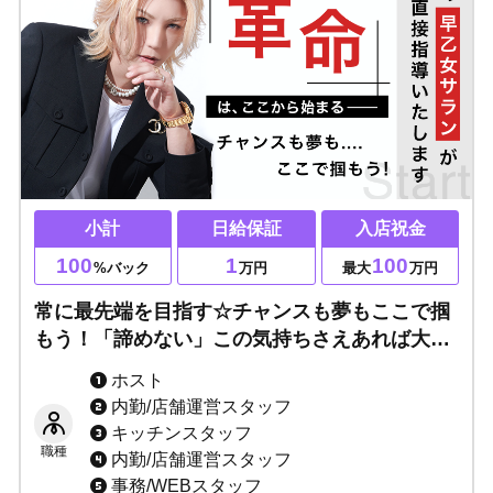
小計
日給保証
入店祝金
100
1
100
%バック
万円
最大
万円
常に最先端を目指す☆チャンスも夢もここで掴
もう！「諦めない」この気持ちさえあれば大丈
夫！次世代のプレイヤーになるノウハウ伝授！
ホスト
一緒に人生を変える挑戦をしましょう！
内勤/店舗運営スタッフ
キッチンスタッフ
職種
内勤/店舗運営スタッフ
事務/WEBスタッフ