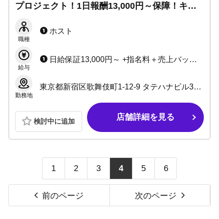
プロジェクト！1日報酬13,000円～保障！キャ
ッチ・ノルマ・残業なし。ノンアル営業OK◎
独自の教育システムで育て上げます！
ホスト
職種
日給保証13,000円～ +指名料＋売上バック＋賞金
給与
東京都新宿区歌舞伎町1-12-9 タテハナビル3階-A
勤務地
店舗詳細を見る
検討中に追加
1
2
3
4
5
6
前のページ
次のページ