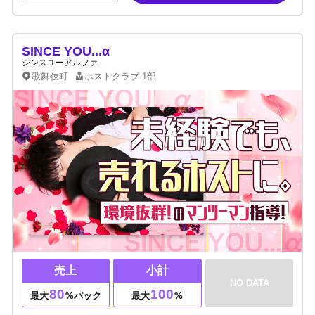
SINCE YOU...α
シンスユーアルファ
歌舞伎町
ホストクラブ
1部
売上
小計
NO DATA
80
100
最大
%バック
最大
%