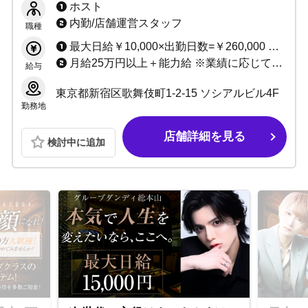
ホスト
ャンス大！
内勤/店舗運営スタッフ
職種
最大日給￥10,000×出勤日数=￥260,000 売上バック(最大80％)＋指名料＋同伴料＋各種賞金 入店祝い金制度あり（最大50万円！）
月給25万円以上＋能力給 ※業績に応じて昇給随時
給与
東京都新宿区歌舞伎町1-2-15 ソシアルビル4F
勤務地
店舗詳細を見る
検討中に追加