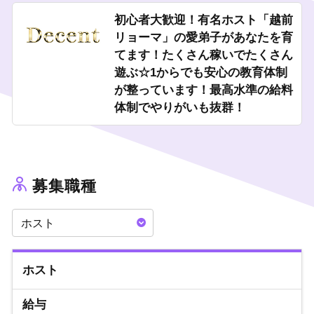
初心者大歓迎！有名ホスト「越前
・。・。・。・。・。・。・。
リョーマ」の愛弟子があなたを育
＼地方からでも大歓迎！／
てます！たくさん稼いでたくさん
・
寮完備＆寮費無料！！
遊ぶ☆1からでも安心の教育体制
・上京交通費支給！！
が整っています！最高水準の給料
体制でやりがいも抜群！
直接お店に来れない方は写メ面接のあとにオンライン面接させて
いただきます。
お店に来れる方は入店したら最初の給料日に上京交通費支給いた
します！
【体験入店最大30,000円以上】
募集職種
日時・詳細は面接で説明させていただきます。
ホスト
まずはお店の雰囲気を見てみませんか？
最高水準の給料体制・福利厚生をお約束します！
いつでもお気軽にご応募ください。
ホスト
給与