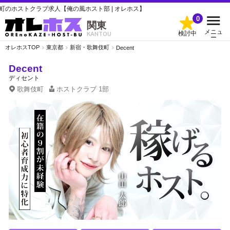
トクラブ求人【俺の風ホスト部 | オレホス】
0
関東
メニュ
検討中
KANTOU
ー
オレホスTOP
東京都
新宿・歌舞伎町
Decent
Decent
ディセント
歌舞伎町
ホストクラブ
1部