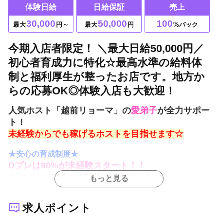
体験日給
日給保証
売上
30,000
50,000
100
最大
円～
最大
円
%バック
今期入店者限定！ ＼最大日給50,000円／
初心者育成力に特化☆最高水準の給料体
制と福利厚生が整ったお店です。地方か
らの応募OK◎体験入店も大歓迎！
人気ホスト「越前リョーマ」の
愛弟子
が全力サポー
ト！
未経験からでも稼げるホストを目指せます☆
★安心の育成制度★
Dプレは90%が未経験スタート！！
今いるスタッフも初めは未経験で、伸び悩んでいました。
もっと見る
ですが、当グループ独自の育成制度で、たくさん稼いでたくさん
遊べています！
求人ポイント
慣れるまではマニュアルをもとに1からマンツーマンで丁寧に教え