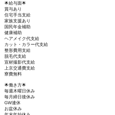
🌟給与面🌟
賞与あり
住宅手当支給
家族支援あり
国民年金補助
健康補助
ヘアメイク代支給
カット・カラー代支給
整形費用支給
脱毛代支給
宣材撮影代支給
上京交通費支給
寮費無料
🌟働き方🌟
毎週木曜日休み
毎月締日後休み
GW連休
お盆休み
年末年始休み