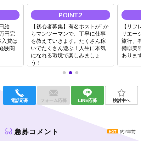
ていきます。
「やる気がある！」という方は、当店も全力でバックアップしま
すのでご安心ください！
日給
【初心者募集】有名ホストが1か
【リフ
＼今期入店者限定／
0万円完
らマンツーマンで、丁寧に仕事
リエー
★最大日給50,000円
体入費は
を教えていきます。たくさん稼
旅行、
★支度準備金20万円完備
未経験関
いでたくさん遊ぶ！人生に本気
備◎美
★売上100%バック
になれる環境で楽しみましょ
ありま
総売上50%～最大70%
う！
▶
各種ボーナス・手当充実
（
店売りバック、
皆勤、役職手当、住宅手当、家族支援など）
レクリエーション＆旅行企画あり！！
年2～3回のペースで従業員旅行を計画しています☆
電話応募
フォーム応募
LINE応募
検討中へ
どちらも完全無料！お店持ちなので、よくある積立金はありませ
ん。
☆仲の良さも様々な企画で親交を深めているからです!!
提携店舗にて従業員特別割引あり！！
急募コメント
約2年前
美容院、フォトスタジオ、美容整形クリニックなど...
提携のお店を格安で利用可能です♪