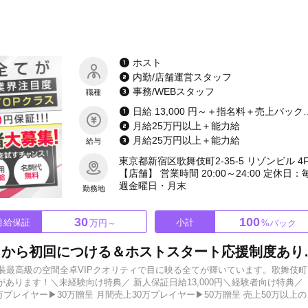
ホスト
内勤/店舗運営スタッフ
事務/WEBスタッフ
職種
日給 13,000 円～
月給25万円以上＋能力給
月給25万円以上＋能力給
給与
東京都新宿区歌舞伎町2-35-5 リゾンビル 4
【店舗】 営業時間 20:00～24:00 定休日：
週金曜日・月末
勤務地
30
100
月給保証
小計
万円～
%バック
圧倒的な人材育成力！入店初日から初回につけ
装最高級の空間全卓VIPクオリティで目に映る全てが輝いています。歌舞伎町
あります！＼未経験向け特典／ 新人保証日給13,000円＼経験者向け特典／
り】 歌舞伎町で自分を試すチャンスです！ ★まだ誰も住んでないきれいな