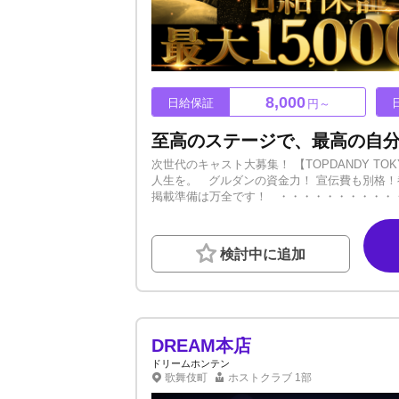
8,000
日給保証
円～
次世代のキャスト大募集！ 【TOPDANDY 
人生を。 グルダンの資金力！ 宣伝費も別格！
掲載準備は万全です！ ・・・・・・・・・・・ 
■経験者特別待遇あり ■名刺支給 ■寮費負担 
合わせください！ ・・・・・・・・・・・ 
で指導いたします。実践的な指導を受けられる
検討中に追加
みや不安も共有しているため、親身なサポート
り掛けが残っている方、理不尽な引き止めにあ
による完全バックアップで、移籍後も安心して
定期的に行います。売上向上だけでなく、人間
も成長します。■TOPDANDYから引き継いだ
ホストを多数輩出！gd売上、指名本数で確かな実
DREAM本店
相談だけでもOK！今すぐご連絡ください！
ドリームホンテン
歌舞伎町
ホストクラブ
1部