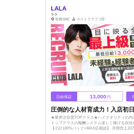
LALA
ララ
歌舞伎町
ホストクラブ
1部
13,000
日給保証
円
★業界注目度TOPクラス★ハイクオリティの内
トップクラスの報酬システム楽しく稼げる自信が
【小計100%バック×MAX応相談】 月間売上10万プレイヤー▶30万贈呈 月間売上30万プレイヤー▶50万贈呈 売上50万以上のか
たは面接でご相談ください。 【上京支援制度あ