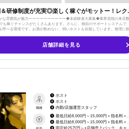
未経験でも安心！サポート体制＆研修制度が充実◎楽しく稼
かな雰囲気が魅力ーーーーーーーーーー◆未経験者大募集◆業界屈指の来店
験からでも稼ぐチャンスがたくさんあります。さらに、独自のサポートシステムで
を呼べる環境です。お酒が飲めない、弱いホストも在籍しています。無理に
ーーーー日給保障7,000円～10,000円・指名料バック・歩合あり・各種バ
数の当店なら目標達成できます。経験豊富なキャストが実際の目線でアドバ
店舗詳細を見る
をお伝えしていきます。【グループ全面バックアップ】◎メディア露出可能T
で有名になれる近道ができます。◎ソリューション部門設置移籍問題、その
ます。◎圧倒来な育成力「ホストの学校」など、グループ独自の育成力で貴方を
すい」と評判です◎当店は選ばれる理由が揃っています。不安なことはいつ
しょう。ご応募お待ちしております！
ホスト
ホスト
内勤/店舗運営スタッフ
職種
最低日給8,000円～15,000円＋指
最低日給8,000円～15,000円
固定給25万円～+店舗売上
給与