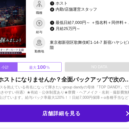
ホスト
内勤/店舗運営スタッフ
職種
最低日給7,000円～
月給25万円～
給与
東京都新宿区歌舞伎町1-14-7 新宿ハヤシビ
階
勤務地
100
NO DATA
小計
最大
%
【総工費1億円】一流のお店でホストになりませんか？全面バックアップで次のスターが貴方の手に！日払いOK・前借り制度あり、
を抱えている有名になって輝きたいgroup dandyの母体『TOP DANDY』で
働きやすい待遇》★有給・公休制度あり★寮費・ヘアメイク・名刺・撮影費無
げています。給与バック率最大120%！！日給7,000円保障＋α各種手当など
ーーーーーー【楽しいイベントも充実！！】海外旅行、レクリエーションな
しています。素晴らしい未来に最短で行ける環境です☆ーーーーーーーーー
店舗詳細を見る
ストになった人が多数在籍しています。お店のプロデュースしているのはTOP
寺八九十。一流の環境で、一流の教育を受けられるので、やる気さえあれば確実
直営店のためグループの全面バックアップを受けられます。★未経験成長率トップク
客力を誇るトップグループですので不安はありません。100%トラブル対応可