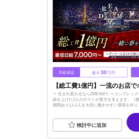
30
月給保証
最大
万円
ー 生まれ変わるならDREAMで ーコンプレックス
績を上げた2人のホストが貴方を支えます。《
期間あり1人1人を大切に働きやすい環境を作り上
ご用意しています。ーーーーーーーーーーーー
開催中！よく遊び、よく働くことをモットーに
ーーーーーーーDREAMでは未経験から人気ホ
検討中に追加
DANDY本店で経験を積んだ獅龍王子・道明
売れていきます。さらに、group dandy
ス★初回動員数トップクラス安定した客層、集