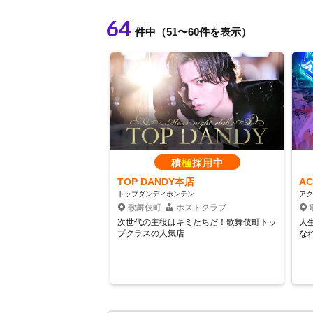
64
件中（51〜60件を表示）
積
極
採用中
TOP DANDY本店
A
トップダンディホンテン
アク
歌舞伎町
ホストクラブ
次世代の主役はキミたちだ！歌舞伎町トッ
人
プクラスの人気店
な