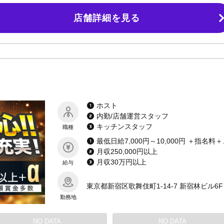
料 ★生活用品一式プレゼント 新宿駅までお迎えに行くので土地勘がない方で
店舗詳細を見る
マ・残業なし※未経験でも安心してスタートできる環境が整っております。 ★
タッフがいるので、営業中のグラス洗いも一切なし！ ★服装自由※売上や役職
スの人気店！ 待遇充実、安心の大手グループです。 グループ最多の賞金シ
 アナタが売れるまで完全バックアップ！！ 未経験の方も、経験者の方も、
応募お待ちしております。
ホスト
内勤/店舗運営スタッフ
キッチンスタッフ
職種
最低日給7,0
月収250,000円以上
月収30万円以上
給与
東京都新宿区歌舞伎町1-14-7 新宿林ビル6F
勤務地
NO DATA
NO DATA