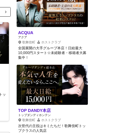
ACQUA
アクア
歌舞伎町
ホストクラブ
全国展開の大手グループ本店！日給最大
10,000円スタート☆未経験者・移籍者大募
集中！
積
極
採用中
ACQUA
アクア
歌舞伎町
ホストクラブ
トッ
人生を変える転機です！君も伝説の一員と
なれ！
TOP DANDY本店
トップダンディホンテン
歌舞伎町
ホストクラブ
次世代の主役はキミたちだ！歌舞伎町トッ
プクラスの人気店