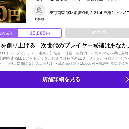
東京都新宿区歌舞伎町2-21-4 三経21ビル2F
勤務地
15,000
NO DATA
日給保証
円
至高のステージで、最高の自分を創り上げる。次世代のプ
TOKYO（トップダンディー東京）】名誉・財産・影響力。そのすべてを手に入れ
都内を走るLEDアドトラック、歌舞伎町各所のLEDビジョン、各種メディア
【他店に負けない入店特典】 ■日給保証最大15,000円 ■未経験者支度金あ
■パネル撮影費無料 その他特典、面接交通費など詳しくはお気軽にご応募・お問
未経験者や初心者必見！ バックアップ体制万全です。先輩ホストがマンツー
店舗詳細を見る
ので、最短で成長可能です！※在籍ホストの9割以上が未経験スタートです。
が受けられます。移籍希望者も歓迎！今のお店で伸び悩んでいる方、バンス
っている方…いずれも完全に解決させます！歌舞伎町最大級のグループダン
働いていただけます。人間性を育てられる！目標に向けた個別指導・進捗確
力も向上できる環境です。ホスト業界に必要なスキルだけでなく、社会人と
教育力■グルダン直営店の宣伝力×集客力 次世代のプレイヤーはあなたです！有
績を持つ【TOPDANDY TOKYO】あなたも仲間に加わりませんか？まずは