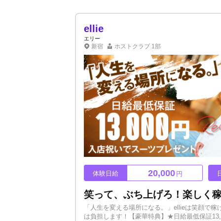
なソリューション部門も設置しているので、移
を掴んで成功させられる環境がココにあります
ellie
エリー
新宿
ホストクラブ
1部
20,000
体験日給
円
「人生を変える場所になる。」ellieは笑顔
は負担します！【豪華特典】★日給最低保証13