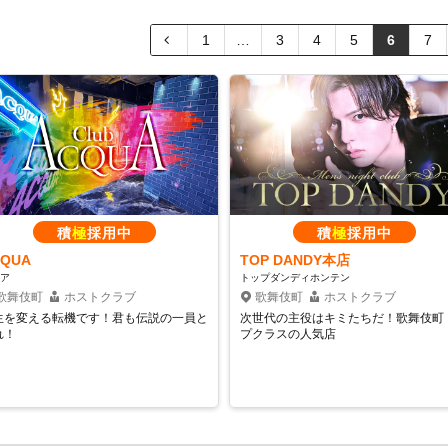
1
…
3
4
5
6
7
積
極
採用中
積
極
採用中
CQUA
TOP DANDY本店
ア
トップダンディホンテン
歌舞伎町
ホストクラブ
歌舞伎町
ホストクラブ
生を変える転機です！君も伝説の一員と
次世代の主役はキミたちだ！歌舞伎町
れ！
プクラスの人気店