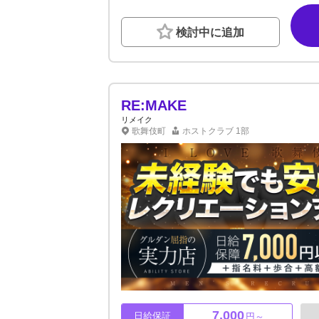
ション寮完備（店まで徒歩5分） ★寮費永久無
安心！ その他待遇充実！ ★キャッチ・ノル
検討中に追加
業前後の掃除を完全撤廃 ※キッチンに専属ス
かかわらず全員が私服OK！ 成長率トップクラ
ム完備！ 毎月賞金だけで〇十万円～稼げます！
ひ一度その目で確かめてみてください！！ ご
RE:MAKE
リメイク
歌舞伎町
ホストクラブ
1部
7,000
日給保証
円～