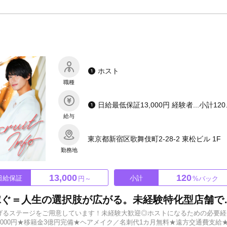
籍の問題などもご相談ください。経験者・未経験者が輝ける場所です。自分
。僕たちと一緒に走り抜けましょう。いつでもごご連絡お待ちしています。
ホスト
職種
日給最低保証
給与
東京都新宿区歌舞伎町2-28-2 東松ビル 1F
勤務地
13,000
120
日給保証
小計
円～
%バック
笑って、ぶち上げろ！楽しく稼ぐ＝人生の選択肢が広がる。
で稼げるステージをご用意しています！未経験大歓迎◎ホストになるための必要経
,000円★移籍金3億円完備★ヘアメイク／名刺代1カ月無料★遠方交通費支給