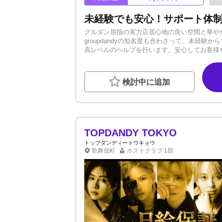
グルダン屈指の実力店居心地の良い空間と華や
groupdandyの知名度も合わさって、未経
高レベルのヘルプを行います。安心してお客様
せることはないのでご安心ください。ーーーーーー
ク多数高水準の給料システムを採用！！実績多
ス！女性にモテる、お客様を掴めるテクニック
検討中に追加
出演、雑誌出演多数！テレビ局の信頼があるの
トラブルなども100%解決までサポート致し
えていきます。ーーーーーーーーーー「稼ぎや
相談可能です。最高環境と最高の舞台で始めま
TOPDANDY TOKYO
トップダンディートウキョウ
歌舞伎町
ホストクラブ
1部