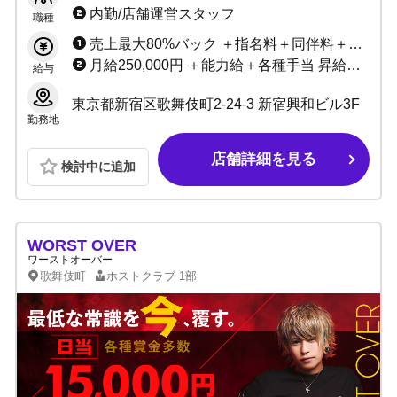
り！
内勤/店舗運営スタッフ
職種
売上最大80%バック ＋指名料＋同伴料＋各種賞金
月給250,000円 ＋能力給＋各種手当 昇給随時
給与
東京都新宿区歌舞伎町2-24-3 新宿興和ビル3F
勤務地
店舗詳細を見る
検討中に追加
WORST OVER
ワーストオーバー
歌舞伎町
ホストクラブ
1部