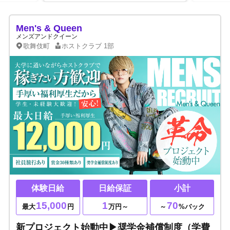
Men's & Queen
メンズアンドクイーン
歌舞伎町
ホストクラブ
1部
体験日給
日給保証
小計
15,000
1
70
最大
円
万円～
～
%バック
新プロジェクト始動中▶奨学金補償制度（学費