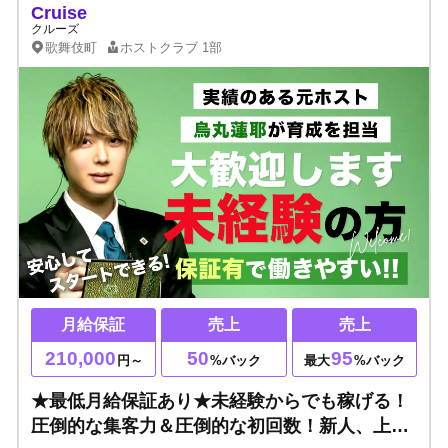
Cruise
クルーズ
歌舞伎町
ホストクラブ
1部
月給保証
売上
売上
210,000
50
95
円～
%バック
最大
%バック
★最低月給保証あり★未経験からでも稼げる！
圧倒的な集客力＆圧倒的な初回数！新人、上京