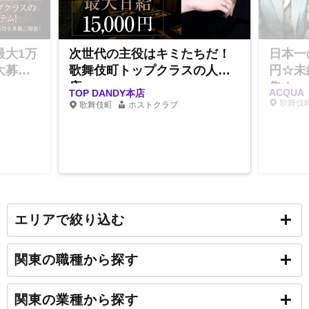
最大1万
次世代の主役はキミたちだ！
日本一
大募
歌舞伎町トップクラスの人気
円☆未
店
集！
ACQUA
TOP DANDY本店
歌舞伎
歌舞伎町
ホストクラブ
エリアで絞り込む
関東の職種から探す
関東の業種から探す