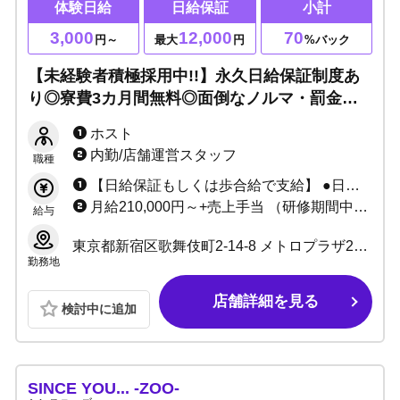
体験日給
日給保証
小計
3,000
12,000
70
円～
最大
円
%バック
【未経験者積極採用中!!】永久日給保証制度あ
り◎寮費3カ月間無料◎面倒なノルマ・罰金一
切ありません！店内見学のみもOK☆
ホスト
内勤/店舗運営スタッフ
職種
【日給保証もしくは歩合給で支給】 ●日給保証の場合 日給7,000円〜12,000円 例：22日出勤×12,000円＝264,000円 （売上がない場合時給1,000円～2,000円） ●歩合給の場合 例：小計200万円⇒70%バック ＝140万円 +各種賞金・賞与あり
月給210,000円～+売上手当 （研修期間中：月給180,000円～） ●試用期間は1カ月～3カ月 ●技術、能力によって変動 ●昇給/昇格あり
給与
東京都新宿区歌舞伎町2-14-8 メトロプラザ2ビルB1F
勤務地
店舗詳細を見る
検討中に追加
SINCE YOU... -ZOO-