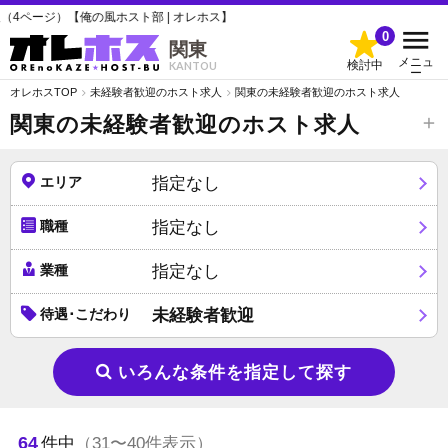
スト部 | オレホス】
0
関東
メニュ
検討中
KANTOU
ー
オレホスTOP
未経験者歓迎のホスト求人
関東の未経験者歓迎のホスト求人
関東の未経験者歓迎のホスト求人
エリア
指定なし
職種
指定なし
業種
指定なし
待遇･こだわり
未経験者歓迎
いろんな条件を指定して探す
64
件中
（31〜40件表示）