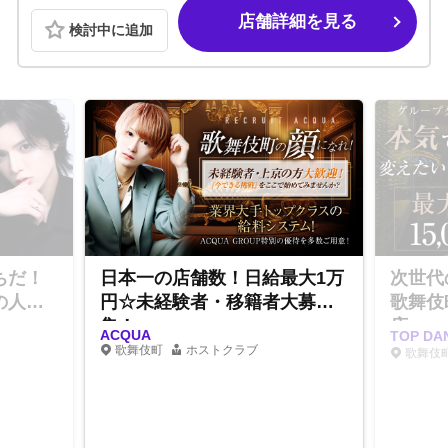
店舗詳細を見る
検討中に追加
ちだ！
日本一の店舗数！日給最大1万
次世代
の人気
円☆未経験者・移籍者大募
歌舞伎
集！
店
ACQUA
TOP D
歌舞伎町
ホストクラブ
歌舞伎