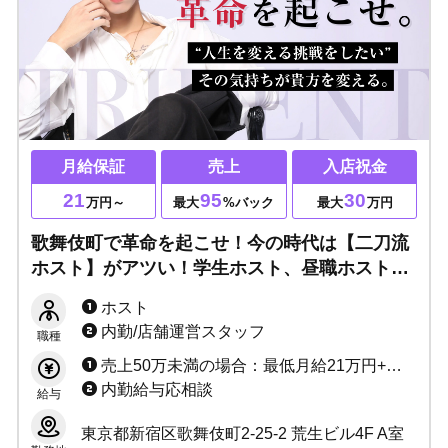
月給保証
売上
入店祝金
21
95
30
万円～
最大
%バック
最大
万円
歌舞伎町で革命を起こせ！今の時代は【二刀流
ホスト】がアツい！学生ホスト、昼職ホストな
ど副業歓迎▶完全未経験でも人気ホストに育て
ホスト
上げます！様々な働き方ができる『TRIDENT』
内勤/店舗運営スタッフ
職種
へぜひ！！
売上50万未満の場合：最低月給21万円+売上バック+指名ポイントバック+各種キャンペーン 売上50万以上の場合：売上最低50%～94.7%バック+指名ポイントバック+各種キャンペーン+ボーナス
内勤給与応相談
給与
東京都新宿区歌舞伎町2-25-2 荒生ビル4F A室