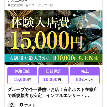
シンスユーズー
歌舞伎町
ホストクラブ
1部
体験日給
日給保証
売上
15,000
10,000
80
円
円～
%バック
グループで今一番熱いお店！有名ホスト在籍店
で新規顧客も安定！インフルエンサー・
YouTuber応援◎体験入店費15,000万円保証あ
ホスト