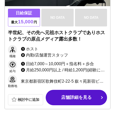
日給保証
NO DATA
NO DATA
15,000
最大
円
半世紀、その先へ元祖ホストクラブでありホス
トクラブの原点メディア露出多数！
ホスト
内勤/店舗運営スタッフ
職種
日給7,000～10,000円＋指名料＋歩合
月給250,000円以上 / 時給1,200円(経験により応相談)
給与
東京都新宿区歌舞伎町2-22-5 叙々苑新宿ビルII B1F
勤務地
店舗詳細を見る
検討中に追加