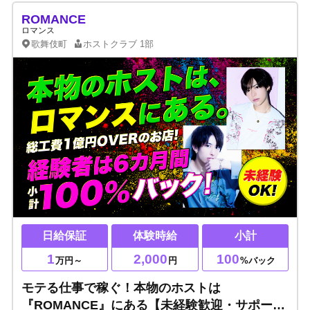
ROMANCE
ロマンス
歌舞伎町
ホストクラブ
1部
日給保証
体験時給
小計
1
2,000
100
万円～
円
%バック
モテる仕事で稼ぐ！本物のホストは
『ROMANCE』にある【未経験歓迎・サポート