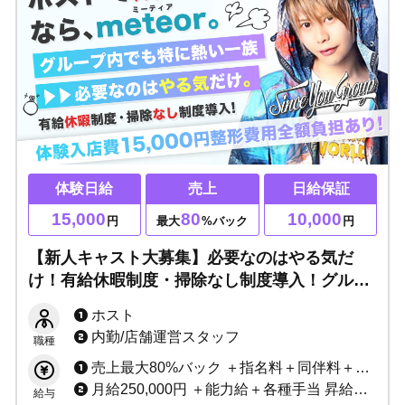
体験日給
売上
日給保証
15,000
80
10,000
円
最大
%バック
円
【新人キャスト大募集】必要なのはやる気だ
け！有給休暇制度・掃除なし制度導入！グルー
プで今一番熱い一族▶ホストで成功したい方大
ホスト
歓迎！
内勤/店舗運営スタッフ
職種
売上最大80%バック ＋指名料＋同伴料＋各種賞金
月給250,000円 ＋能力給＋各種手当 昇給随時
給与