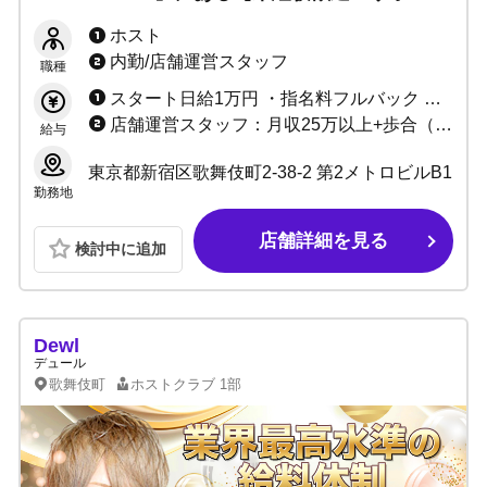
体制充実】25年の信頼と実績のお店だから初め
ホスト
てでも安心！最高レベルの環境でお待ちしてま
内勤/店舗運営スタッフ
職種
す！
スタート日給1万円 ・指名料フルバック ・総売上40〜55%バック ・各種賞金、皆勤手当あり
店舗運営スタッフ：月収25万以上+歩合（昇給あり） ウェイター：時給1,350円以上/昇給あり（終電あり、交通費支給）
給与
東京都新宿区歌舞伎町2-38-2 第2メトロビルB1
勤務地
店舗詳細を見る
検討中に追加
Dewl
デュール
歌舞伎町
ホストクラブ
1部