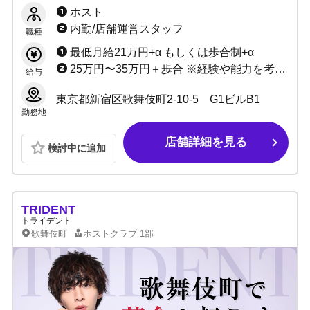
者応援キャンペーン開催中☆
ホスト
内勤/店舗運営スタッフ
職種
最低月給21万円+α もしくは歩合制+α
25万円〜35万円＋歩合 ※経験や能力を考慮して決定致します
給与
東京都新宿区歌舞伎町2-10-5 G1ビルB1
勤務地
店舗詳細を見る
検討中に追加
TRIDENT
トライデント
歌舞伎町
ホストクラブ
1部