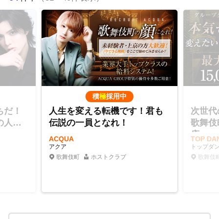
積
極
採用中
ちだ！
人生を変える転機です！君も
次世代
の人気
伝説の一員となれ！
歌舞伎
店
ACQUA
TOP D
アクア
トップダ
歌舞伎町
ホストクラブ
歌舞伎