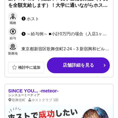
を全額支給します）！大学に通いながらホスト
クラブで稼ぎたい方大歓迎！通常のレギュラー
キャストも大募集中・未経験大歓迎！
ホスト
職種
～給与例～ ■小計0万円の場合（入店1ヶ月目） 日給：10,000円×25日=月給25万円+各種賞金 ■小計30万の場合(入店1～3ヶ月目) 日給：12,000円×25日＝月給30万円+各種賞金 ■小計100万の場合 売上：100万円×70%＝月給70万円+各種賞金
給与
東京都新宿区歌舞伎町2-24－3 新宿興和ビル5階
勤務地
店舗詳細を見る
検討中に追加
SINCE YOU... -meteor-
シンスユーミーティア
歌舞伎町
ホストクラブ
1部