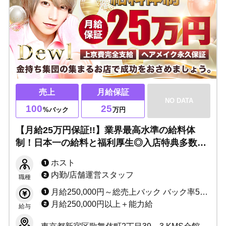
売上
月給保証
NO DATA
100
25
%バック
万円
【月給25万円保証!!】業界最高水準の給料体
制！日本一の給料と福利厚生◎入店特典多数ご
用意・教育体制バツグン・レクリエーション企
ホスト
画多数開催！
内勤/店舗運営スタッフ
職種
月給250,000円～総売上バック バック率50%～最大70% ・ボーナスあり ・店売バック付き ・指名達成賞 ・皆勤手当てあり ・各種ボーナス多数 ・手当あり
月給250,000円以上＋能力給
給与