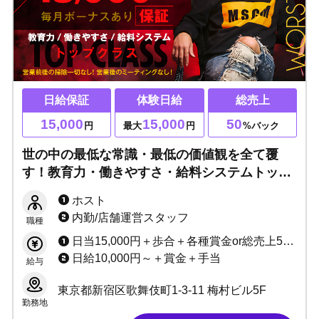
日給保証
体験日給
総売上
15,000
15,000
50
円
最大
円
%バック
世の中の最低な常識・最低の価値観を全て覆
す！教育力・働きやすさ・給料システムトップ
クラス☆「稼ぐ」をテーマに楽しみましょう！
ホスト
内勤/店舗運営スタッフ
職種
日当15,000円＋歩合＋各種賞金or総売上50％～＋各種賞金 アルバイトも歓迎！ 給料詳細は面接時にご説明致します。
日給10,000円～＋賞金＋手当
給与
東京都新宿区歌舞伎町1-3-11 梅村ビル5F
勤務地