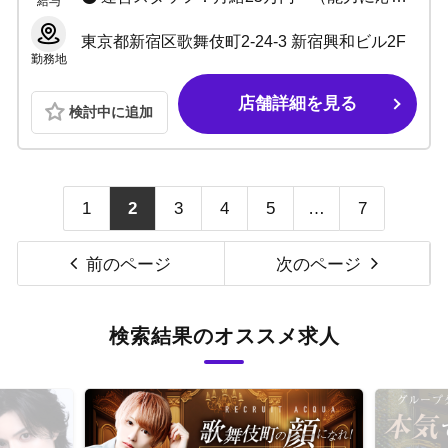
給与
東京都新宿区歌舞伎町2-24-3 新宿興和ビル2F
勤務地
店舗詳細を見る
検討中に追加
1
2
3
4
5
…
7
前のページ
次のページ
検索結果のオススメ求人