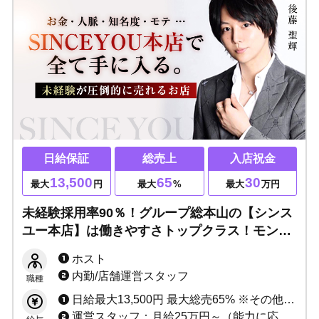
日給保証
総売上
入店祝金
13,500
65
30
最大
円
最大
%
最大
万円
未経験採用率90％！グループ総本山の【シンス
ユー本店】は働きやすさトップクラス！モンス
ター級の宣伝効果で未経験、未成年から人気プ
ホスト
レイヤー輩出中！決断するなら今ここで！
内勤/店舗運営スタッフ
職種
日給最大13,500円 最大総売65% ※その他、詳しい給与システムは面接時にご説明いたします。
運営スタッフ：月給25万円～（能力に応じる） ウェイター：時給1,500円～（能力に応じる）