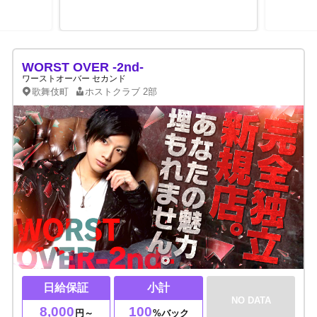
WORST OVER -2nd-
ワーストオーバー セカンド
歌舞伎町
ホストクラブ
2部
日給保証
小計
NO DATA
8,000
100
円～
%バック