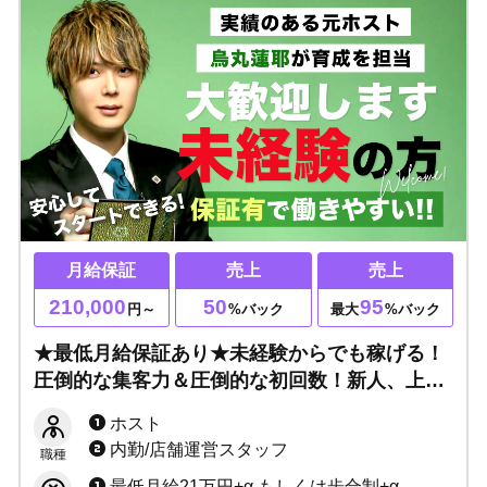
月給保証
売上
売上
210,000
50
95
円～
%バック
最大
%バック
★最低月給保証あり★未経験からでも稼げる！
圧倒的な集客力＆圧倒的な初回数！新人、上京
者応援キャンペーン開催中☆
ホスト
内勤/店舗運営スタッフ
職種
最低月給21万円+α もしくは歩合制+α