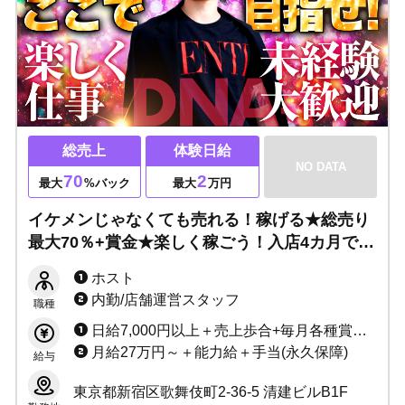
総売上
体験日給
NO DATA
70
2
最大
%バック
最大
万円
イケメンじゃなくても売れる！稼げる★総売り
最大70％+賞金★楽しく稼ごう！入店4カ月で目
標達成者も続出！学生多数活躍中♪サポート体
ホスト
制万全です！未経験大歓迎！
内勤/店舗運営スタッフ
職種
日給7,000円以上＋売上歩合+毎月各種賞金 総売上から43〜70%バック（セット料金、同伴料金等、全て売上に加算） 【給与システムが変更となり、もっと稼げるようになりました！】 小計から「総売り」計算になり、「お客様が全部でいくら使ってくれたか」でバックを計算します。 より明朗でわかりやすい給与体系でこれまで以上にモチベーションも上がり、何より「稼げる」環境になりました！ ＜売上げ歩合システム＞ これまで：売上小計から60〜90%＋賞金 これから：総売上から 43〜70%＋各賞金 【収入例】※面接時に詳細な給与例をご説明します 年収500万円／21歳（入社1年目） 年収700万円／22歳（入社2年目） 年収1000万円／24歳（入社3年目）
月給27万円～＋能力給＋手当(永久保障)
給与
東京都新宿区歌舞伎町2-36-5 清建ビルB1F