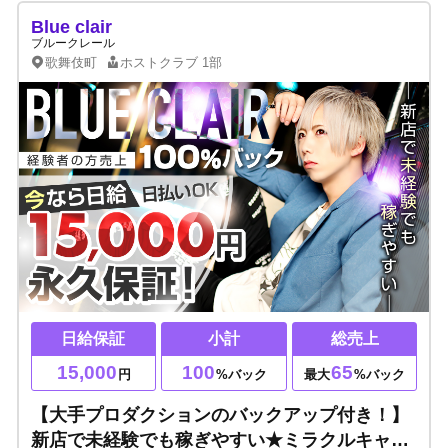
Blue clair
ブルークレール
歌舞伎町
ホストクラブ
1部
日給保証
小計
総売上
15,000
100
65
円
%バック
最大
%バック
【大手プロダクションのバックアップ付き！】
新店で未経験でも稼ぎやすい★ミラクルキャン