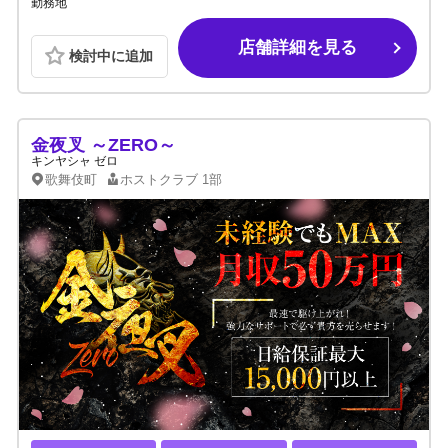
勤務地
店舗詳細を見る
検討中に追加
金夜叉 ～ZERO～
キンヤシャ ゼロ
歌舞伎町
ホストクラブ
1部