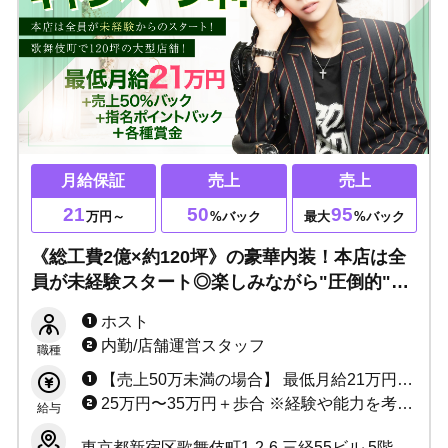
月給保証
売上
売上
21
50
95
万円～
%バック
最大
%バック
《総工費2億×約120坪》の豪華内装！本店は全
員が未経験スタート◎楽しみながら"圧倒的"に
売れていく...チャレンジ精神旺盛な方大募集！
ホスト
内勤/店舗運営スタッフ
職種
【売上50万未満の場合】 最低月給21万円+売上50%バック+指名ポイントバック＋各種賞金 【売上50万以上の場合】 売上最低50%〜最大94.7%バック+指名ポイントバック+ボーナス＋各種賞金
25万円〜35万円＋歩合 ※経験や能力を考慮して決定致します
給与
東京都新宿区歌舞伎町1-2-6 三経55ビル 5階