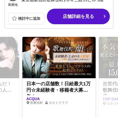
勤務地
店舗詳細を見る
検討中に追加
ちだ！
日本一の店舗数！日給最大1万
次世代
の人気
円☆未経験者・移籍者大募
歌舞伎
集！
店
ACQUA
TOP D
歌舞伎町
ホストクラブ
歌舞伎