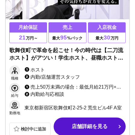
月給保証
売上
入店祝金
21
95
30
万円～
最大
%バック
最大
万円
歌舞伎町で革命を起こせ！今の時代は【二刀流
ホスト】がアツい！学生ホスト、昼職ホストな
ど副業歓迎▶完全未経験でも人気ホストに育て
ホスト
上げます！様々な働き方ができる『TRIDENT』
内勤/店舗運営スタッフ
職種
へぜひ！！
売上50万未満の場合：最低月給21万円+売上バック+指名ポイントバック+各種キャンペーン 売上50万以上の場合：売上最低50%～94.7%バック+指名ポイントバック+各種キャンペーン+ボーナス
内勤給与応相談
給与
東京都新宿区歌舞伎町2-25-2 荒生ビル4F A室
勤務地
店舗詳細を見る
検討中に追加