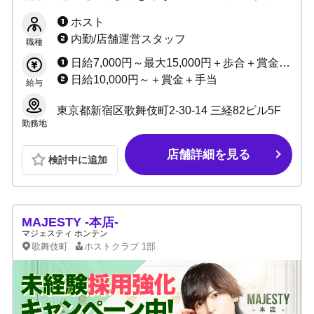
ペーン開催中！経験者の方売上100%バック！
ホスト
内勤/店舗運営スタッフ
職種
日給7,000円～最大15,000円＋歩合＋賞金多数
日給10,000円～＋賞金＋手当
給与
東京都新宿区歌舞伎町2-30-14 三経82ビル5F
勤務地
店舗詳細を見る
検討中に追加
MAJESTY -本店-
マジェスティ ホンテン
歌舞伎町
ホストクラブ
1部