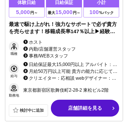
体験日給
日給保証
小計
5,000
15,000
100
円～
最大
円～
%バック
最速で駆け上がれ！強力なサポートで必ず貴方
を売らせます！移籍成長率147％以上▶経験者3
カ月総売100％バック！未経験でもMAX月収50
ホスト
万円！必要なのは貴方の本気と情熱です！
内勤/店舗運営スタッフ
職種
事務/WEBスタッフ
日給保証最大15,000円以上 アルバイト：最大時給2,000円！
月給50万円以上可能 貴方の能力に応じてお給料+α致します！
給与
クリエイター：応相談 webデザイナー：応相談
東京都新宿区歌舞伎町2-28-2 東松ビル2階
勤務地
店舗詳細を見る
検討中に追加