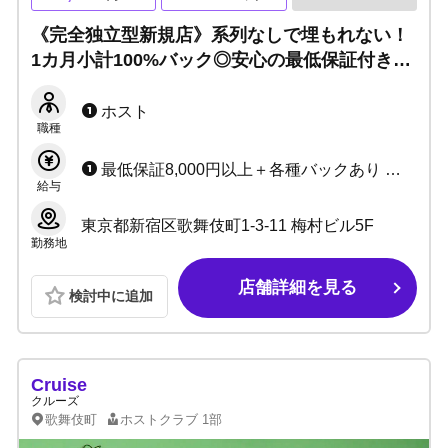
《完全独立型新規店》系列なしで埋もれない！
1カ月小計100%バック◎安心の最低保証付き◎
寮完備で即日入居可能です！
ホスト
職種
最低保証8,000円以上＋各種バックあり ◆賞金あり （指名本数、ボトルバックなど）
給与
東京都新宿区歌舞伎町1-3-11 梅村ビル5F
勤務地
店舗詳細を見る
検討中に追加
Cruise
クルーズ
歌舞伎町
ホストクラブ
1部