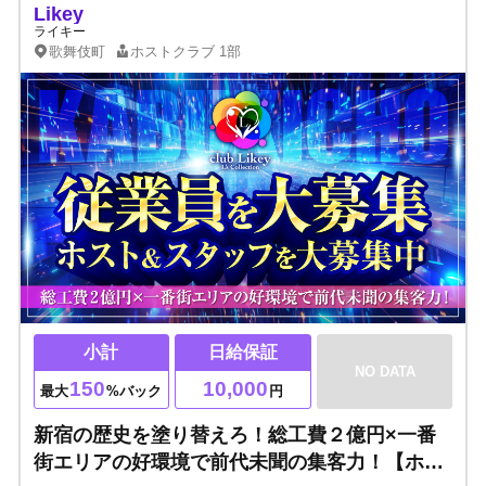
Likey
ライキー
歌舞伎町
ホストクラブ
1部
小計
日給保証
NO DATA
150
10,000
最大
%バック
円
新宿の歴史を塗り替えろ！総工費２億円×一番
街エリアの好環境で前代未聞の集客力！【ホス