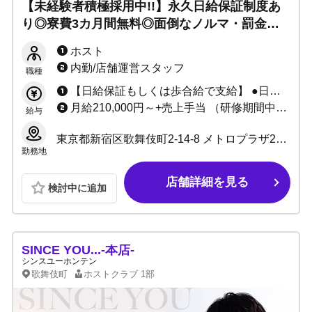
【未経験者積極採用中!!】永久日給保証制度あ
り◎寮費3カ月間無料◎面倒なノルマ・罰金一
切ありません！店内見学のみもOK☆
ホスト
内勤/店舗運営スタッフ
職種
【日給保証もしくは歩合給で支給】 ●日給保証の場合 日給7,000円〜12,000円 例：22日出勤×12,000円＝264,000円 （売上がない場合時給1,000円～2,000円） ●歩合給の場合 例：小計200万円⇒70%バック ＝140万円 +各種賞金・賞与あり
月給210,000円～+売上手当 （研修期間中：月給180,000円～） ●試用期間は1カ月～3カ月 ●技術、能力によって変動 ●昇給/昇格あり
給与
東京都新宿区歌舞伎町2-14-8 メトロプラザ2ビルB1F
勤務地
店舗詳細を見る
検討中に追加
SINCE YOU...-本店-
シンスユーホンテン
歌舞伎町
ホストクラブ
1部