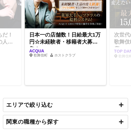
ちだ！
日本一の店舗数！日給最大1万
次世代
の人気
円☆未経験者・移籍者大募
歌舞伎
集！
店
ACQUA
TOP D
歌舞伎町
ホストクラブ
歌舞伎
エリアで絞り込む
関東の職種から探す