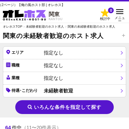
ト部 | オレホス】
0
関東
メニュ
検討中
KANTOU
ー
オレホスTOP
未経験者歓迎のホスト求人
関東の未経験者歓迎のホスト求人
関東の未経験者歓迎のホスト求人
エリア
指定なし
職種
指定なし
業種
指定なし
待遇･こだわり
未経験者歓迎
いろんな条件を指定して探す
64
件中
（11〜20件表示）