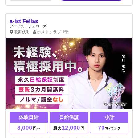
a-ist Fellas
アーイストフェローズ
歌舞伎町
ホストクラブ
1部
体験日給
日給保証
小計
3,000
12,000
70
円～
最大
円
%バック