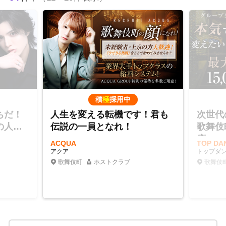
積
極
採用中
ちだ！
人生を変える転機です！君も
次世代
の人気
伝説の一員となれ！
歌舞伎
店
ACQUA
TOP D
アクア
トップダ
歌舞伎町
ホストクラブ
歌舞伎