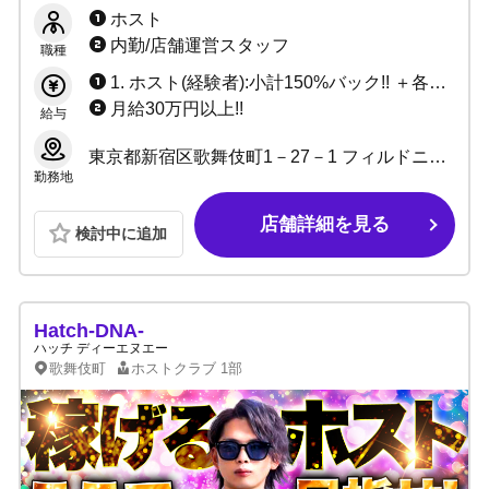
ト＆スタッフ大募集】Likey（ライキー）は働
ホスト
きやすさを徹底追及！
内勤/店舗運営スタッフ
職種
1. ホスト(経験者):小計150%バック!! ＋各種賞金多数!! 2. ホスト(未経験):日給10,000円 ＋ 各種賞金多数!!
月給30万円以上!!
給与
東京都新宿区歌舞伎町1－27－1 フィルドニアビルB2 B3
勤務地
店舗詳細を見る
検討中に追加
Hatch-DNA-
ハッチ ディーエヌエー
歌舞伎町
ホストクラブ
1部