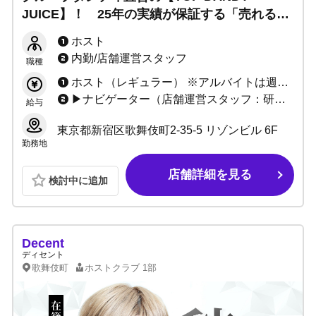
JUICE】！ 25年の実績が保証する「売れる環
境」で、最高の成功体験を！
ホスト
内勤/店舗運営スタッフ
職種
ホスト（レギュラー） ※アルバイトは週4日～ 最低保証日給7,000円〜 ＋指名料＋同伴料＋売上バック＋賞金
▶ナビゲーター（店舗運営スタッフ：研修期間有り） 月収250,000円～ ＋能力給＋店舗売上ボーナス(研修期間有り) ▶ウェイター募集 時給1400円～
給与
東京都新宿区歌舞伎町2-35-5 リゾンビル 6F
勤務地
店舗詳細を見る
検討中に追加
Decent
ディセント
歌舞伎町
ホストクラブ
1部