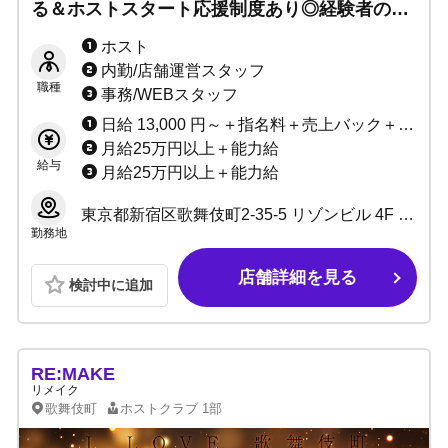
る＆ホストスタート応援制度あり◎経験者の方
は移籍準備金あり◎全国区の知名度で、売れっ
ホスト
子への近道になる！
内勤/店舗運営スタッフ
職種
事務/WEBスタッフ
日給 13,000 円～＋指名料＋売上バック＋賞金
月給25万円以上＋能力給
給与
月給25万円以上＋能力給
東京都新宿区歌舞伎町2-35-5 リゾンビル 4F 【店舗】 営業時間 20:00～24:00 定休日：毎週金曜日・月末
勤務地
店舗詳細を見る
検討中に追加
RE:MAKE
リメイク
歌舞伎町
ホストクラブ
1部