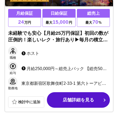
月給保証
日給保証
総売上
24
15,000
70
万円
最大
円
最大
%
未経験でも安心【月給25万円保証】初回の数が
圧倒的！楽しいレク・旅行あり▶毎月の積立て
費一切なし！寮完備、上京費用支給、終電上が
りOK！学生さんも大歓迎です☆
ホスト
職種
月給250,000円～総売上バック 【総売50%～最大70%】 ☆日給15,000円 ☆ボーナス・手当多数
給与
東京都新宿区歌舞伎町2-33-1 第六トーアビル3F
勤務地
店舗詳細を見る
検討中に追加