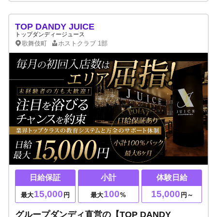
TOP DANDY JUICE
トップダンディージュース
歌舞伎町
ホストクラブ
1部
日給保証
小計
体験日給
15,000
100
15,000
最大
円
最大
%
円～
グループダンディ直営の【TOP DANDY