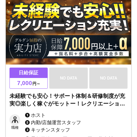
日給保証
NO DATA
NO DATA
7,000
円～
未経験でも安心！サポート体制＆研修制度が充
実◎楽しく稼ぐがモットー！レクリエーション
充実！あなたに合うライフスタイルでOK▶無
ホスト
理はさせません。長きに渡って愛されるお店で
内勤/店舗運営スタッフ
働きませんか？
職種
キッチンスタッフ