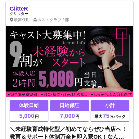
GlitteR
グリッター
歌舞伎町
ホストクラブ
1部
体験日給
日給保証
小計
5,000
7,000
75
円
円
最大
%バック
＼未経験育成特化型／初めてならぜひ当店へ！
教育＆サポート体制万全▶即入寮OK！なんと