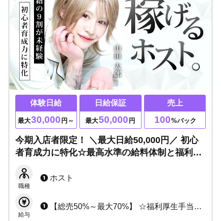
体験日給
日給保証
売上
30,000
50,000
100
最大
円～
最大
円
%バック
今期入店者限定！ ＼最大日給50,000円／ 初心
者育成力に特化☆最高水準の給料体制と福利厚
生が整ったお店です。地方からの応募OK◎体
験入店も大歓迎！
ホスト
職種
【総売50%～最大70%】 ☆福利厚生手当多数 ☆ボーナス多数 ・寮費無料 ・名刺無料 ・健康補助 ・年金補助 ・整形費用支給 ・上京交通費支給
給与