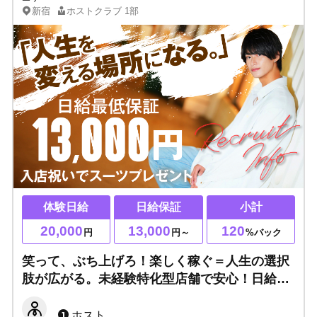
新宿
ホストクラブ
1部
体験日給
日給保証
小計
20,000
13,000
120
円
円～
%バック
笑って、ぶち上げろ！楽しく稼ぐ＝人生の選択
肢が広がる。未経験特化型店舗で安心！日給最
低保証13,000円◎体験入店2万円即日支給◎出
店3年で拡大移転！最初から「稼ぐ」に集中で
ホスト