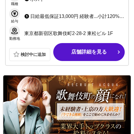
職種
きる環境！
日給最低保証13,000円 経験者...小計120%バック可
給与
東京都新宿区歌舞伎町2-28-2 東松ビル 1F
勤務地
店舗詳細を見る
検討中に追加