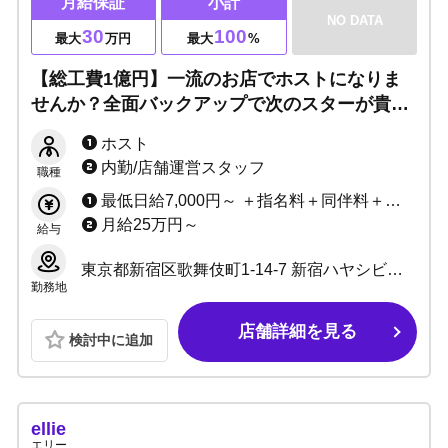
月給保証
小計
NO DATA
30
100
最大
万円
最大
%
【総工費1億円】一流のお店でホストになりま
せんか？全面バックアップで次のスターが貴方
の手に！日払いOK・前借り制度あり、寮完
ホスト
備！必要な待遇はすべて揃っています。
内勤/店舗運営スタッフ
職種
最低日給7,000円～ ＋指名料＋同伴料＋売上バック＋各種バック
月給25万円～
給与
東京都新宿区歌舞伎町1-14-7 新宿ハヤシビル7階
勤務地
店舗詳細を見る
検討中に追加
ellie
エリー