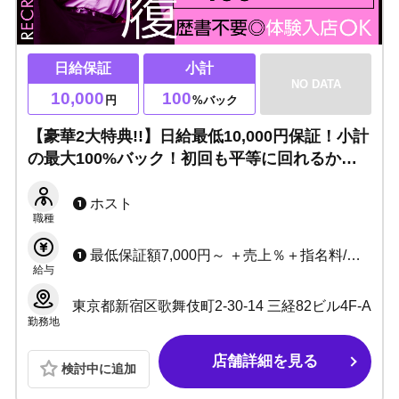
日給保証
小計
NO DATA
10,000
100
円
%バック
【豪華2大特典!!】日給最低10,000円保証！小計
の最大100%バック！初回も平等に回れるから
経験は一切関係なし！即日入寮可能な寮完備◎
他県・遠方の方も大歓迎！
ホスト
職種
最低保証額7,000円～ ＋売上％＋指名料/同伴料＋各種賞金
給与
東京都新宿区歌舞伎町2-30-14 三経82ビル4F-A
勤務地
店舗詳細を見る
検討中に追加