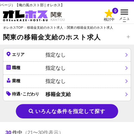
ト部 | オレホス】
0
関東
メニュ
検討中
KANTOU
ー
オレホスTOP
移籍金支給のホスト求人
関東の移籍金支給のホスト求人
関東の移籍金支給のホスト求人
エリア
指定なし
職種
指定なし
業種
指定なし
待遇･こだわり
移籍金支給
いろんな条件を指定して探す
30
件中
（21〜30件表示）