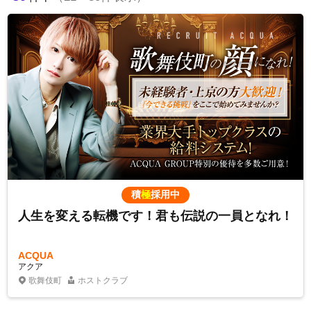
積
極
採用中
人生を変える転機です！君も伝説の一員となれ！
ACQUA
アクア
歌舞伎町
ホストクラブ