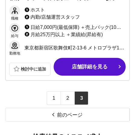
完全個室寮！面接だけでも交通費支給中です！
ホスト
内勤/店舗運営スタッフ
職種
日給7,000円(最低保障) ＋売上バック(10％～25％) ＋指名料(100％バック)✨ ＋同伴料(100％バック)✨ ＋各種賞金✨ 💴日給全額日払い可能 💴罰金・ノルマ一切なし =============== ※歩合%は売上に比例して上昇!!※ 小計 50万～ 完全歩合65％ 小計 60万～ 完全歩合66％ 小計 70万～ 完全歩合67％ 小計 80万～ 完全歩合68％ 小計 90万～ 完全歩合69％ 小計100万～ 完全歩合70％ 小計150万～ 完全歩合71％ 小計200万～ 完全歩合72％ 小計250万～ 完全歩合73％ 小計300万～ 完全歩合74％ 小計500万～ 完全歩合75％
月給25万円以上 ＋業績給(昇給有)
給与
東京都新宿区歌舞伎町2-13-6 メトロプラザ1ビル7F
勤務地
店舗詳細を見る
検討中に追加
1
2
3
前のページ