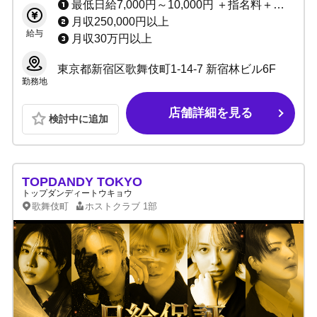
最低日給7,000円～10,000円 ＋指名料＋歩合＋高額賞金多数
月収250,000円以上
給与
月収30万円以上
東京都新宿区歌舞伎町1-14-7 新宿林ビル6F
勤務地
店舗詳細を見る
検討中に追加
TOPDANDY TOKYO
トップダンディートウキョウ
歌舞伎町
ホストクラブ
1部