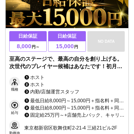
日給保証
日給保証
NO DATA
8,000
15,000
円～
円
至高のステージで、最高の自分を創り上げる。
次世代のプレイヤー候補はあなたです！初月の
寮費・名刺代・撮影代はすべて無料◎経験・未
ホスト
経験どちらも特典多数！高額バック・各種手当
ホスト
も充実！
職種
内勤/店舗運営スタッフ
最低日給8,000円～15,000円＋指名料＋同伴料＋売上バック＋その他手当多数
最低日給8,000円～15,000円＋指名料＋同伴料＋売上バック＋賞金多数
給与
固定給25万円～+店舗売上バック、キャリア給、技能給
東京都新宿区歌舞伎町2-21-4 三経21ビル2F
勤務地