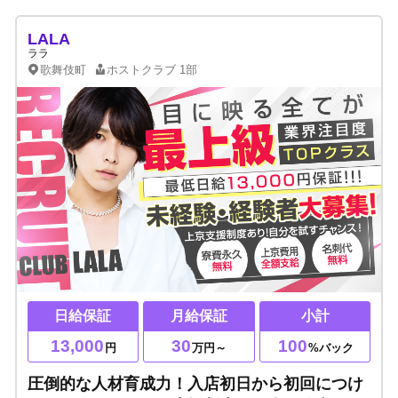
LALA
ララ
歌舞伎町
ホストクラブ
1部
日給保証
月給保証
小計
13,000
30
100
円
万円～
%バック
圧倒的な人材育成力！入店初日から初回につけ