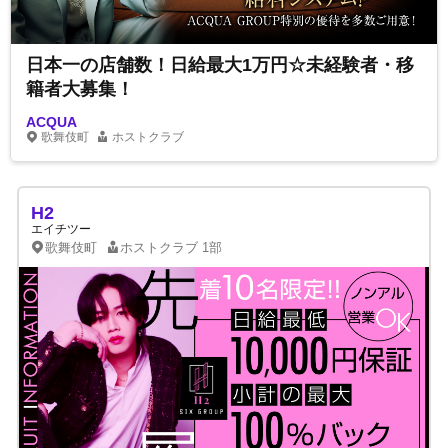
日本一の店舗数！日給最大1万円☆未経験者・移
籍者大募集！
ACQUA
歌舞伎町
ホストクラブ
H2
エイチツー
歌舞伎町
ホストクラブ
1部