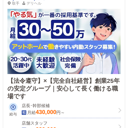
取手
デリヘル
【法令遵守】×【完全自社経営】創業25年
の安定グループ｜安心して長く働ける職
場です
店長･幹部候補
430,000
月給
円～
給与
店舗スタッフ