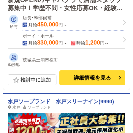
募集中！学歴不問・女性応募OK・経験者
は高待遇！
店長･幹部候補
450,000
月給
円～
給与
ボーイ・ホール
330,000
1,200
月給
円～
時給
円～
茨城県土浦市桜町
勤務地
詳細情報を見る
検討中に追加
水戸ソープランド 水戸スリーナイン(9990)
水戸
ソープランド