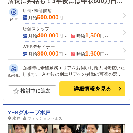
店長に昇格も！3年後には年収800万円以
上だって目指せます！
店長･幹部候補
500,000
月給
円～
給与
店舗スタッフ
400,000
1,500
月給
円～
時給
円～
WEBデザイナー
300,000
1,600
月給
円～
時給
円～
面接時に希望勤務エリアをお伺いし最大限考慮いた
します。 入社後の別エリアへの異動の可否の選択
勤務地
可能です。(変更は随時可能) ＜下記いずれかの店舗
に配属＞ ■東京 五反田：五反田駅から徒歩2分 池
詳細情報を見る
検討中に追加
袋：池袋駅西口から徒歩2分 吉原：三ノ輪駅から徒
歩8分 ■神奈川 横浜：京急線黄金町駅から徒歩8分 ■
茨城 水戸：水戸駅からバス5分 ■福岡 福岡：中洲川
端駅から徒歩8分 ■北海道 札幌：すすきの駅から徒
YESグループ水戸
歩5分 ■中国・四国 鳥取：米子市皆生温泉観光セン
水戸
ファッションヘルス
ターから徒歩4分 愛媛：松山道後温泉 他にも続々出
店予定。 遠方からのご応募の方にはWEB面接対応