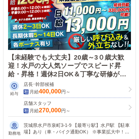
【未経験でも大丈夫】20歳～3０歳大歓
迎！水戸の大人気ソープでスピード昇
給・昇格！週休2日OK＆丁寧な研修があ
るから安心！
店長･幹部候補
400,000
月給
円～
給与
店舗スタッフ
270,000
月給
円～
茨城県水戸市泉町3-1-9 【最寄り駅】水戸駅 【駐車
場】あり（車・バイク通勤OK） ※事業拡大中！都
勤務地
内近郊に出張時は出張手当あり