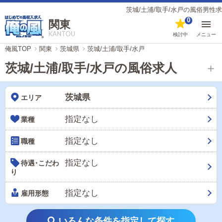
茨城/土浦/取手/水戸の風俗男性求人・高収入
0
関東
KANTOU
検討中
メニュー
俺風TOP
関東
茨城県
茨城/土浦/取手/水戸
茨城/土浦/取手/水戸の風俗求人
茨城県
エリア
指定なし
業種
指定なし
職種
指定なし
待遇･こだわ
り
指定なし
雇用形態
いろんな条件を指定して探す