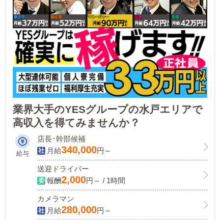
しております。
業界大手のYESグループの水戸エリアで
高収入を得てみませんか？
店長･幹部候補
340,000
月給
円～
給与
送迎ドライバー
2,000
報酬
円～ / 1時間
カメラマン
280,000
月給
円～