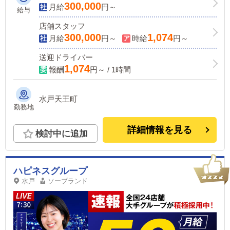
300,000
月給
円～
給与
店舗スタッフ
300,000
1,074
月給
円～
時給
円～
送迎ドライバー
1,074
報酬
円～ / 1時間
水戸天王町
勤務地
詳細情報を見る
検討中に追加
ハピネスグループ
水戸
ソープランド