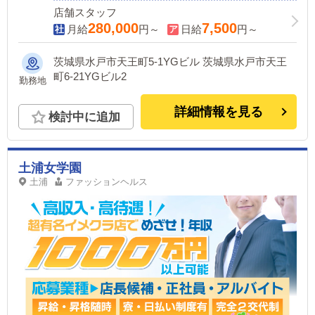
店舗スタッフ
280,000
7,500
月給
円～
日給
円～
茨城県水戸市天王町5-1YGビル 茨城県水戸市天王
町6-21YGビル2
勤務地
詳細情報を見る
検討中に追加
土浦女学園
土浦
ファッションヘルス