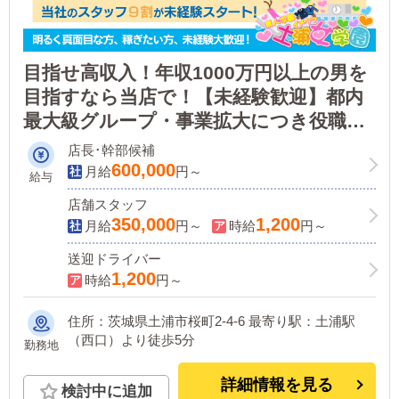
目指せ高収入！年収1000万円以上の男を
目指すなら当店で！【未経験歓迎】都内
最大級グループ・事業拡大につき役職ポ
ジション狙えます！やる気があれば経験
店長･幹部候補
不問！
600,000
月給
円～
給与
店舗スタッフ
350,000
1,200
月給
円～
時給
円～
送迎ドライバー
1,200
時給
円～
住所：茨城県土浦市桜町2-4-6 最寄り駅：土浦駅
（西口）より徒歩5分
勤務地
詳細情報を見る
検討中に追加