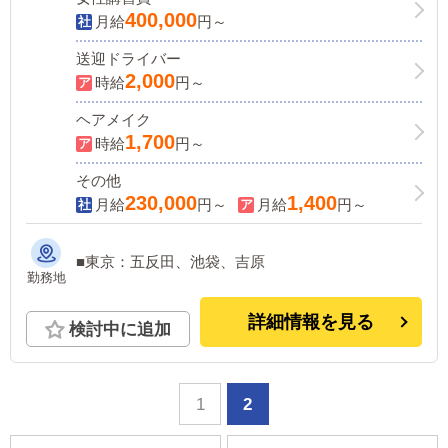
400,000
月給
円～
送迎ドライバー
2,000
時給
円～
ヘアメイク
1,700
時給
円～
その他
230,000
1,400
月給
円～
月給
円～
■東京：五反田、池袋、吉原
勤務地
詳細情報を見る
検討中に追加
1
2