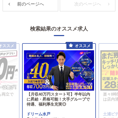
前のページへ
次のページへ
検索結果のオススメ求人
も両立で
【月収40万円スタート可】半年以内
楽々8時
に昇給・昇格可能！大手グループで
は店内清
待遇、福利厚生充実◎
ドリーム水戸
土浦ビデ