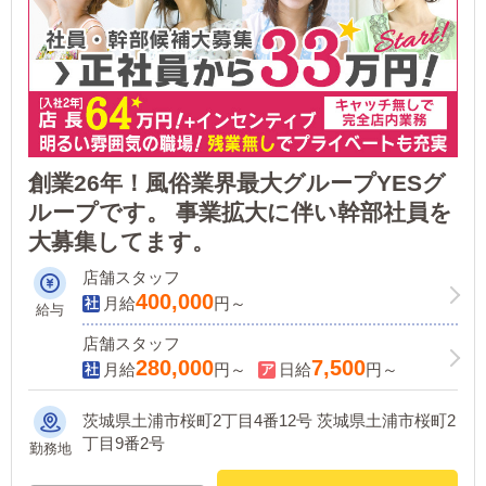
創業26年！風俗業界最大グループYESグ
ループです。 事業拡大に伴い幹部社員を
大募集してます。
店舗スタッフ
400,000
月給
円～
給与
店舗スタッフ
280,000
7,500
月給
円～
日給
円～
茨城県土浦市桜町2丁目4番12号 茨城県土浦市桜町2
丁目9番2号
勤務地