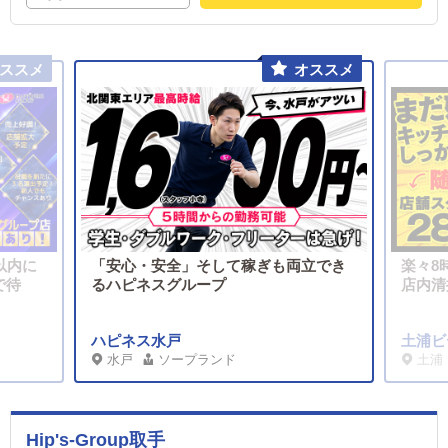
以内に
「安心・安全」そして稼ぎも両立でき
楽々8
で待
るハピネスグループ
店内清
ハピネス水戸
土浦ビ
水戸
ソープランド
土浦
Hip's-Group取手