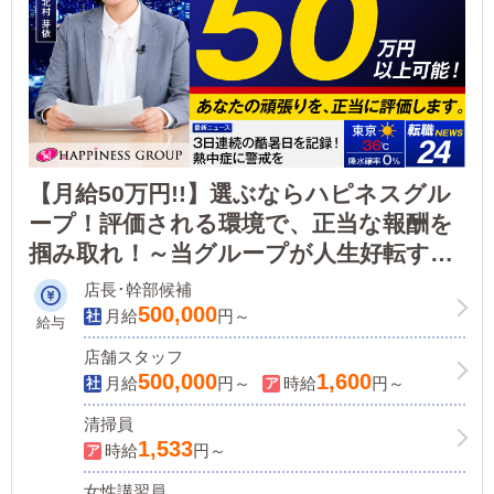
【月給50万円!!】選ぶならハピネスグル
ープ！評価される環境で、正当な報酬を
掴み取れ！～当グループが人生好転する
キッカケに～一般企業と変らない待遇！
店長･幹部候補
社保完備/昇給随時/寮あり/各種手当あり/
500,000
月給
円～
給与
ボーナス最大年4回
店舗スタッフ
500,000
1,600
月給
円～
時給
円～
清掃員
1,533
時給
円～
女性講習員