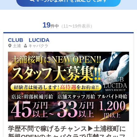
19
件中
（11〜19件表示）
CLUB LUCIDA
土浦
キャバクラ
学歴不問で稼げるチャンス▶土浦桜町に
新規OPENのキャバクラで店舗スタッフ