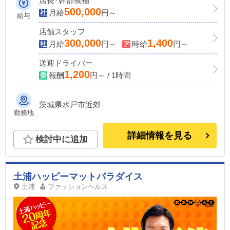
店長･幹部候補
500,000
月給
円～
給与
店舗スタッフ
300,000
1,400
月給
円～
時給
円～
送迎ドライバー
1,200
報酬
円～ / 1時間
茨城県水戸市近郊
勤務地
詳細情報を見る
検討中に追加
土浦ハッピーマットパラダイス
土浦
ファッションヘルス