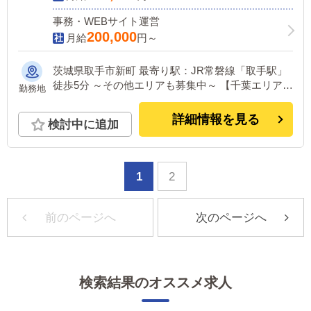
事務・WEBサイト運営
200,000
月給
円～
茨城県取手市新町 最寄り駅：JR常磐線「取手駅」
徒歩5分 ～その他エリアも募集中～ 【千葉エリア】
勤務地
千葉・松戸・馬橋・柏・成田 【埼玉エリア】 越
谷・西川口・春日部・久喜 【東京エリア】 鶯谷・
詳細情報を見る
検討中に追加
池袋 ※新店続々計画中！
1
2
前のページへ
次のページへ
検索結果のオススメ求人