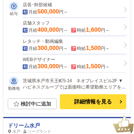
店長･幹部候補
500,000
月給
円～
給与
店舗スタッフ
400,000
1,600
月給
円～
時給
円～
レタッチ・動画編集
300,000
1,500
月給
円～
時給
円～
WEBデザイナー
300,000
1,500
月給
円～
時給
円～
茨城県水戸市天王町5-14 ネオプレイスビル2F ▼
ハピネスグループでは面接時に希望勤務エリアをお
勤務地
伺いしており、最大限考慮いたします。 ご家庭の
ある方や、持ち家にお住まいの方なども安心してご
詳細情報を見る
検討中に追加
応募ください。 ※入社後に別エリアへの異動も随
時選択可能です。 ＜下記いずれかの店舗に配属＞
■東京：五反田、池袋、吉原 ■神奈川：横浜 ■茨
城：水戸 ■福岡：中洲 ■北海道：すすきの ■鳥取：
ドリーム水戸
米子 ■愛媛：松山 他にも続々出店予定！ 遠方から
水戸
ソープランド