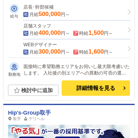
上だって目指せます！
店長･幹部候補
500,000
月給
円～
給与
店舗スタッフ
400,000
1,500
月給
円～
時給
円～
WEBデザイナー
300,000
1,600
月給
円～
時給
円～
面接時に希望勤務エリアをお伺いし最大限考慮いた
します。 入社後の別エリアへの異動の可否の選択
勤務地
可能です。(変更は随時可能) ＜下記いずれかの店舗
に配属＞ ■東京 五反田：五反田駅から徒歩2分 池
詳細情報を見る
検討中に追加
袋：池袋駅西口から徒歩2分 吉原：三ノ輪駅から徒
歩8分 ■神奈川 横浜：京急線黄金町駅から徒歩8分 ■
茨城 水戸：水戸駅からバス5分 ■福岡 福岡：中洲川
端駅から徒歩8分 ■北海道 札幌：すすきの駅から徒
Hip's-Group取手
歩5分 ■中国・四国 鳥取：米子市皆生温泉観光セン
取手
デリヘル
ターから徒歩4分 愛媛：松山道後温泉 他にも続々出
店予定。 遠方からのご応募の方にはWEB面接対応
しております。