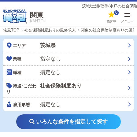
茨城/土浦/取手/水戸の社会保険制度ありの風俗
0
関東
KANTOU
検討中
メニュー
俺風TOP
社会保険制度ありの風俗求人
関東の社会保険制度ありの風俗
茨城県
エリア
指定なし
業種
指定なし
職種
社会保険制度あり
待遇･こだわ
り
指定なし
雇用形態
いろんな条件を指定して探す