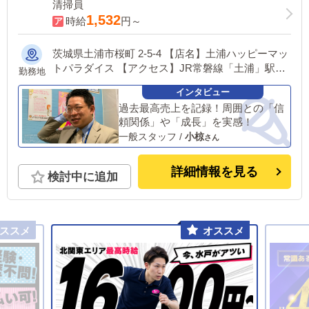
清掃員
1,532
時給
円～
茨城県土浦市桜町 2-5-4 【店名】土浦ハッピーマッ
トパラダイス 【アクセス】JR常磐線「土浦」駅西
勤務地
口より徒歩5分 ▼恋愛グループでは面接時にご希望
の勤務地をお伺いし、配属店舗を決定いたします。
過去最高売上を記録！周囲との「信
ご家庭のある方や、持ち家など事情のある方でも安
頼関係」や「成長」を実感！
心してご応募ください。 ※入社後の転勤について
一般スタッフ
/
小椋
も希望を考慮いたします。 ■土浦エリア：茨城県土
浦市桜町 ・JR常磐線土浦駅 ■横浜エリア：神奈川
県横浜市中区 ・京急線黄金町駅 ・市営地下鉄阪東
詳細情報を見る
検討中に追加
橋駅 ・JR線関内駅 ■札幌エリア：北海道札幌市 地
下鉄南北線すすきの駅 ※日本全国店舗展開につき
同時募集中 東京エリア、横浜エリア、北関東エリ
ア、札幌エリア、福岡エリアほか