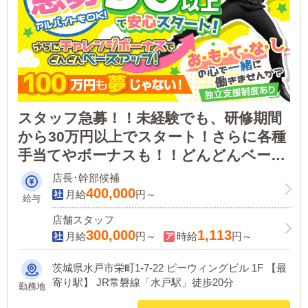
スタッフ急募！！未経験でも、研修期間
から30万円以上でスタート！さらに各種
手当てやボーナスも！！どんどんベース
アップでしっかり稼いでいただけます。
店長･幹部候補
独立支援制度もあります
400,000
月給
円～
給与
店舗スタッフ
300,000
1,113
月給
円～
時給
円～
茨城県水戸市栄町1-7-22 ビーウィングビル 1F 【最
寄り駅】 JR常磐線「水戸駅」徒歩20分
勤務地