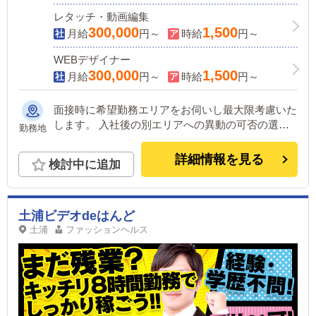
レタッチ・動画編集
300,000
1,500
月給
円～
時給
円～
WEBデザイナー
300,000
1,500
月給
円～
時給
円～
面接時に希望勤務エリアをお伺いし最大限考慮いた
します。 入社後の別エリアへの異動の可否の選択
勤務地
可能です。(変更は随時可能) ＜下記いずれかの店舗
に配属＞ ■東京 五反田：五反田駅から徒歩2分 池
詳細情報を見る
検討中に追加
袋：池袋駅西口から徒歩2分 吉原：三ノ輪駅から徒
歩8分 ■神奈川 横浜：京急線黄金町駅から徒歩8分 ■
茨城 水戸：水戸駅からバス5分 ■福岡 福岡：中洲川
端駅から徒歩8分 ■北海道 札幌：すすきの駅から徒
土浦ビデオdeはんど
歩5分 ■中国・四国 鳥取：米子市皆生温泉観光セン
土浦
ファッションヘルス
ターから徒歩4分 ＼オトコの出稼ぎキャンペーン実
施中!!／ ⇒1年勤務480万円＋目標達成報奨金100万
円☆※今だけ限定引越し代も当社負担！！！ ■愛媛
松山市：道後温泉 他にも続々出店予定。 遠方から
のご応募の方にはWEB面接対応しております。