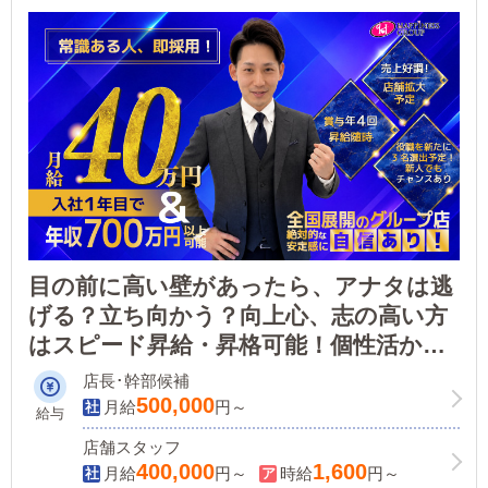
ご応募の方にはWEB面接も対応しております。
目の前に高い壁があったら、アナタは逃
げる？立ち向かう？向上心、志の高い方
はスピード昇給・昇格可能！個性活かし
たスタッフが活躍中！【平均年収873万
店長･幹部候補
円】稼ぎたいならココ！異業種からの転
500,000
月給
円～
給与
職者増えてます！
店舗スタッフ
400,000
1,600
月給
円～
時給
円～