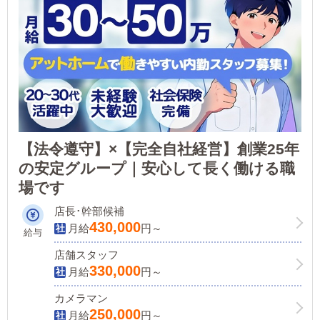
【法令遵守】×【完全自社経営】創業25年
の安定グループ｜安心して長く働ける職
場です
店長･幹部候補
430,000
月給
円～
給与
店舗スタッフ
330,000
月給
円～
カメラマン
250,000
月給
円～