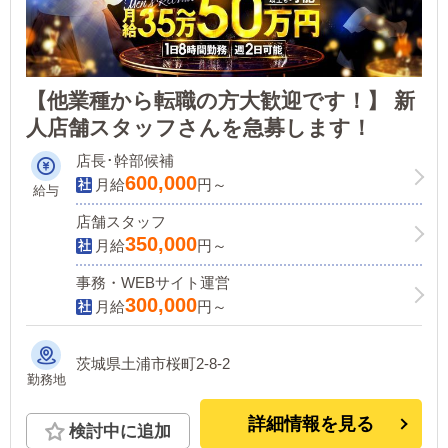
【他業種から転職の方大歓迎です！】 新
人店舗スタッフさんを急募します！
店長･幹部候補
600,000
月給
円～
給与
店舗スタッフ
350,000
月給
円～
事務・WEBサイト運営
300,000
月給
円～
茨城県土浦市桜町2-8-2
勤務地
詳細情報を見る
検討中に追加