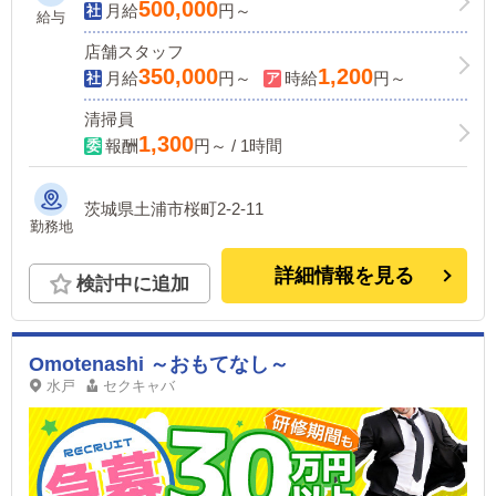
500,000
月給
円～
給与
店舗スタッフ
350,000
1,200
月給
円～
時給
円～
清掃員
1,300
報酬
円～ / 1時間
茨城県土浦市桜町2-2-11
勤務地
詳細情報を見る
検討中に追加
Omotenashi ～おもてなし～
水戸
セクキャバ