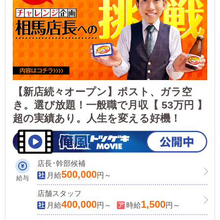
【新店続々オープン】ポスト、ガラ空
き。選び放題！一般職で月収【 53万円 】
超の実績あり。人生を変える好機！
店長･幹部候補
500,000
月給
円～
給与
店舗スタッフ
400,000
1,500
月給
円～
時給
円～