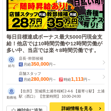
毎日目標達成ボーナス最大5000円現金支
給！他店では10時間労働や12時間労働が
多い中、当店では楽々8時間労働です。
店長･幹部候補
350,000
月給
円～
給与
店舗スタッフ
280,000
1,113
月給
円～
時給
円～
【住所】 茨城県土浦市桜町2-4-6 【最寄り駅】 土浦
駅（西口） 【営業時間】 10:00-24:00
勤務地
詳細情報を見る
検討中に追加