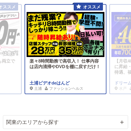
も両立で
楽々8時間勤務で高収入！ 仕事内容
【月収4
は店内清掃やDVDを棚に戻すだけ！
に昇給
待遇、
土浦ビデオdeはんど
ドリー
土浦
ファッションヘルス
水戸
関東のエリアから探す