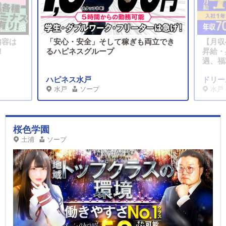
内容は
「安心・安全」そして稼ぎも両立でき
【月収
！
るハピネスグループ
昇給・
遇、福
ハピネス水戸
ドリー
水戸
ソープ
水戸
桜色学園
土浦
ソープ