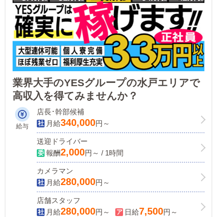
業界大手のYESグループの水戸エリアで
高収入を得てみませんか？
店長･幹部候補
340,000
月給
円～
給与
送迎ドライバー
2,000
報酬
円～ / 1時間
カメラマン
280,000
月給
円～
店舗スタッフ
280,000
7,500
月給
円～
日給
円～