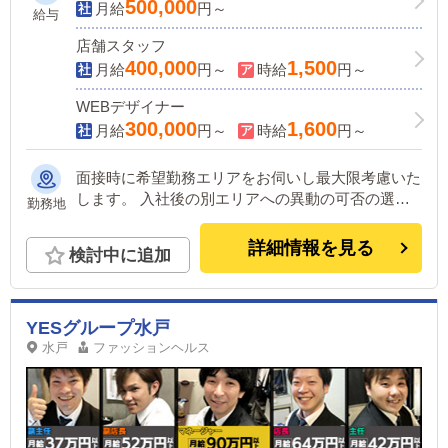
500,000
月給
円～
給与
店舗スタッフ
400,000
1,500
月給
円～
時給
円～
WEBデザイナー
300,000
1,600
月給
円～
時給
円～
面接時に希望勤務エリアをお伺いし最大限考慮いた
します。 入社後の別エリアへの異動の可否の選択
勤務地
可能です。(変更は随時可能) ＜下記いずれかの店舗
に配属＞ ■東京 五反田：五反田駅から徒歩2分 池
詳細情報を見る
検討中に追加
袋：池袋駅西口から徒歩2分 吉原：三ノ輪駅から徒
歩8分 ■神奈川 横浜：京急線黄金町駅から徒歩8分 ■
茨城 水戸：水戸駅からバス5分 ■福岡 福岡：中洲川
端駅から徒歩8分 ■北海道 札幌：すすきの駅から徒
YESグループ水戸
歩5分 ■中国・四国 鳥取：米子市皆生温泉観光セン
水戸
ファッションヘルス
ターから徒歩4分 愛媛：松山道後温泉 他にも続々出
店予定。 遠方からのご応募の方にはWEB面接対応
しております。