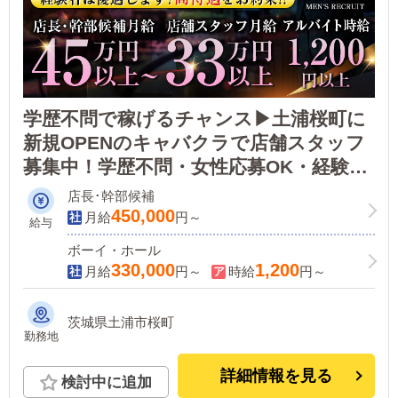
学歴不問で稼げるチャンス▶土浦桜町に
新規OPENのキャバクラで店舗スタッフ
募集中！学歴不問・女性応募OK・経験者
は高待遇！
店長･幹部候補
450,000
月給
円～
給与
ボーイ・ホール
330,000
1,200
月給
円～
時給
円～
茨城県土浦市桜町
勤務地
詳細情報を見る
検討中に追加