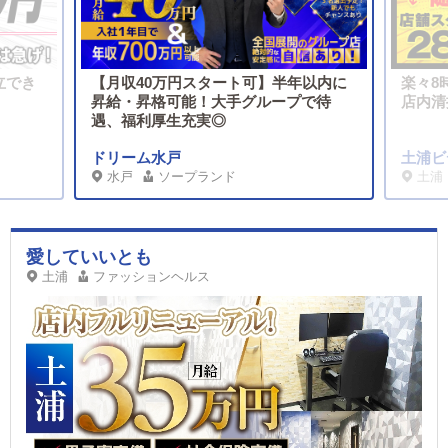
立でき
【月収40万円スタート可】半年以内に
楽々8
昇給・昇格可能！大手グループで待
店内清
遇、福利厚生充実◎
ドリーム水戸
土浦ビ
水戸
ソープランド
土浦
愛していいとも
土浦
ファッションヘルス