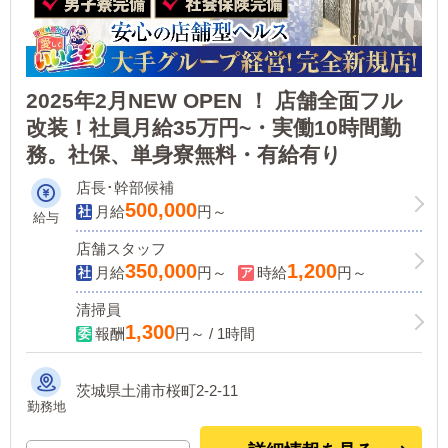
2025年2月NEW OPEN ！ 店舗全面フル
改装！社員月給35万円~・実働10時間勤
務。社保、単身寮無料・有給有り
店長･幹部候補
500,000
月給
円～
給与
店舗スタッフ
350,000
1,200
月給
円～
時給
円～
清掃員
1,300
報酬
円～ / 1時間
茨城県土浦市桜町2-2-11
勤務地