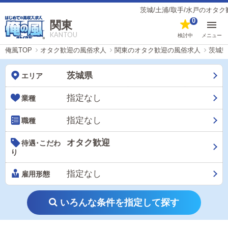
茨城/土浦/取手/水戸のオタク歓迎の風俗男性
0
関東
KANTOU
検討中
メニュー
俺風TOP
オタク歓迎の風俗求人
関東のオタク歓迎の風俗求人
茨城
茨城県
エリア
指定なし
業種
指定なし
職種
オタク歓迎
待遇･こだわ
り
指定なし
雇用形態
いろんな条件を指定して探す