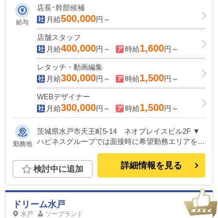
店長･幹部候補
500,000
月給
円～
給与
店舗スタッフ
400,000
1,600
月給
円～
時給
円～
レタッチ・動画編集
300,000
1,500
月給
円～
時給
円～
WEBデザイナー
300,000
1,500
月給
円～
時給
円～
茨城県水戸市天王町5-14 ネオプレイスビル2F ▼
ハピネスグループでは面接時に希望勤務エリアをお
勤務地
伺いしており、最大限考慮いたします。 ご家庭の
ある方や、持ち家にお住まいの方なども安心してご
詳細情報を見る
検討中に追加
応募ください。 ※入社後に別エリアへの異動も随
時選択可能です。 ＜下記いずれかの店舗に配属＞
■東京：五反田、池袋、吉原 ■神奈川：横浜 ■茨
城：水戸 ■福岡：中洲 ■北海道：すすきの ■鳥取：
ドリーム水戸
米子 ■愛媛：松山 他にも続々出店予定！ 遠方から
水戸
ソープランド