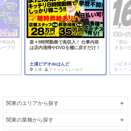
半年以内
楽々8時間勤務で高収入！ 仕事内容
「安心
ループで
は店内清掃やDVDを棚に戻すだけ！
きるハ
土浦ビデオdeはんど
ハピネ
土浦
ファッションヘルス
水戸
関東のエリアから探す
関東の業種から探す