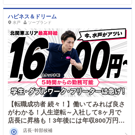
ハピネス＆ドリーム
水戸
ソープランド
【転職成功者 続々！】働いてみれば良さ
がわかる！人生逆転～入社して8ヶ月で
店長に昇格も！3年後には年収800万円以
上だって目指せます！
店長･幹部候補