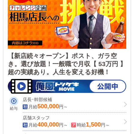
【新店続々オープン】ポスト、ガラ空
き。選び放題！一般職で月収【 53万円 】
超の実績あり。人生を変える好機！
店長･幹部候補
500,000
月給
円～
給与
店舗スタッフ
400,000
1,500
月給
円～
時給
円～