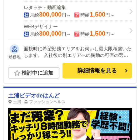
レタッチ・動画編集
300,000
1,500
月給
円～
時給
円～
WEBデザイナー
300,000
1,500
月給
円～
時給
円～
面接時に希望勤務エリアをお伺いし最大限考慮いた
します。 入社後の別エリアへの異動の可否の選択
勤務地
可能です。(変更は随時可能) ＜下記いずれかの店舗
に配属＞ ■東京 五反田：五反田駅から徒歩2分 池
詳細情報を見る
検討中に追加
袋：池袋駅西口から徒歩2分 吉原：三ノ輪駅から徒
歩8分 ■神奈川 横浜：京急線黄金町駅から徒歩8分 ■
茨城 水戸：水戸駅からバス5分 ■福岡 福岡：中洲川
端駅から徒歩8分 ■北海道 札幌：すすきの駅から徒
土浦ビデオdeはんど
歩5分 ■中国・四国 鳥取：米子市皆生温泉観光セン
土浦
ファッションヘルス
ターから徒歩4分 ＼オトコの出稼ぎキャンペーン実
施中!!／ ⇒1年勤務480万円＋目標達成報奨金100万
円☆※今だけ限定引越し代も当社負担！！！ ■愛媛
松山市：道後温泉 他にも続々出店予定。 遠方から
のご応募の方にはWEB面接対応しております。