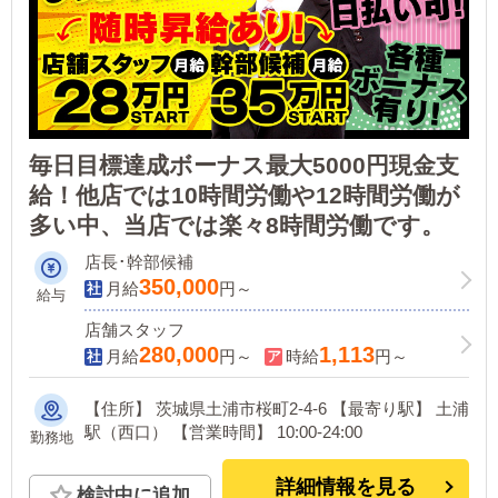
毎日目標達成ボーナス最大5000円現金支
給！他店では10時間労働や12時間労働が
多い中、当店では楽々8時間労働です。
店長･幹部候補
350,000
月給
円～
給与
店舗スタッフ
280,000
1,113
月給
円～
時給
円～
【住所】 茨城県土浦市桜町2-4-6 【最寄り駅】 土浦
駅（西口） 【営業時間】 10:00-24:00
勤務地
詳細情報を見る
検討中に追加