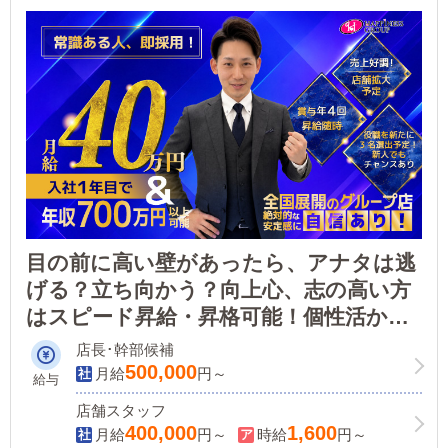
ご応募の方にはWEB面接も対応しております。
目の前に高い壁があったら、アナタは逃
げる？立ち向かう？向上心、志の高い方
はスピード昇給・昇格可能！個性活かし
たスタッフが活躍中！【平均年収873万
店長･幹部候補
円】稼ぎたいならココ！異業種からの転
500,000
月給
円～
給与
職者増えてます！
店舗スタッフ
400,000
1,600
月給
円～
時給
円～