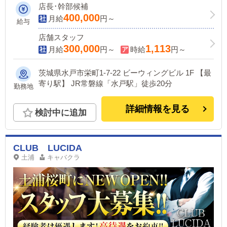
アップでしっかり稼いでいただけます。
店長･幹部候補
独立支援制度もあります
400,000
月給
円～
給与
店舗スタッフ
300,000
1,113
月給
円～
時給
円～
茨城県水戸市栄町1-7-22 ビーウィングビル 1F 【最
寄り駅】 JR常磐線「水戸駅」徒歩20分
勤務地
詳細情報を見る
検討中に追加
CLUB LUCIDA
土浦
キャバクラ