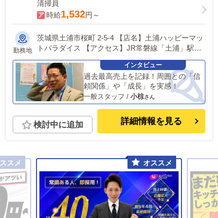
清掃員
1,532
時給
円～
茨城県土浦市桜町 2-5-4 【店名】土浦ハッピーマッ
トパラダイス 【アクセス】JR常磐線「土浦」駅西
勤務地
口より徒歩5分 ▼恋愛グループでは面接時にご希望
の勤務地をお伺いし、配属店舗を決定いたします。
過去最高売上を記録！周囲との「信
ご家庭のある方や、持ち家など事情のある方でも安
頼関係」や「成長」を実感！
心してご応募ください。 ※入社後の転勤について
一般スタッフ
/
小椋
も希望を考慮いたします。 ■土浦エリア：茨城県土
浦市桜町 ・JR常磐線土浦駅 ■横浜エリア：神奈川
県横浜市中区 ・京急線黄金町駅 ・市営地下鉄阪東
詳細情報を見る
検討中に追加
橋駅 ・JR線関内駅 ■札幌エリア：北海道札幌市 地
下鉄南北線すすきの駅 ※日本全国店舗展開につき
同時募集中 東京エリア、横浜エリア、北関東エリ
ア、札幌エリア、福岡エリアほか