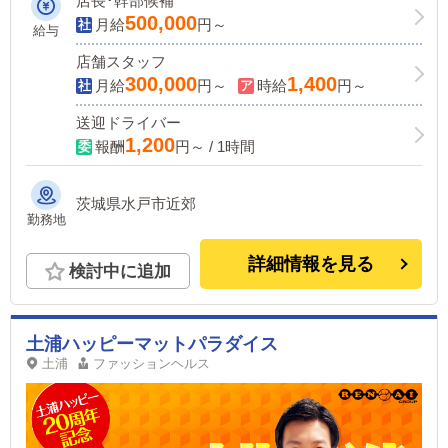
店長･幹部候補
500,000
月給
円～
給与
店舗スタッフ
300,000
1,400
月給
円～
時給
円～
送迎ドライバー
1,200
報酬
円～ / 1時間
茨城県水戸市近郊
勤務地
詳細情報を見る
検討中に追加
土浦ハッピーマットパラダイス
土浦
ファッションヘルス