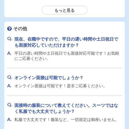
大型連休、お休みが可能です。お気軽にご相談ください。
もっと見る
車・バイク・自転車等での通勤は可能でしょうか？駐
車場はありますか？
車・バイク・自転車等での通勤は可能です。駐車場も御座
その他
います。
現在、在職中ですので、平日の遅い時間や土日祝日で
も面接対応していただけますか？
業務を通して身につくスキルはありますか？
平日の遅い時間や土日祝日でも面接対応可能です！お気軽
にご応募ください。
多々あると思います。是非体感してみて下さい。
オンライン面接は可能でしょうか？
オンライン面接は可能です！是非ご応募ください。
面接時の服装について教えてください。スーツではな
く私服でも大丈夫でしょうか？
私服で大丈夫です！服装など、一切規定は御座いません。