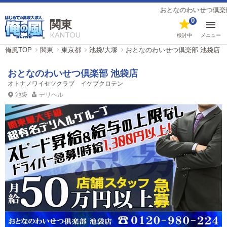
おとなのわいせつ倶楽部 池袋店｜
0
関東
KANTOU
検討中
メニュー
俺風TOP
関東
東京都
池袋/大塚
おとなのわいせつ倶楽部 池袋店
おとなのわいせつ倶楽部 池袋店
オトナノワイセツクラブ イケブクロテン
池袋
デリヘル