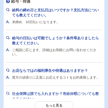
給与・待遇
女性スタッフとして働きたいのですが、将来的に店長
給料の締め日と支払日はいつですか？支払方法につい
になることは可能でしょうか？
ても教えてください。
可能です！女性スタッフ大歓迎です。当グループには女性
末締め 10日払いになります。
店長も在籍しております。
給与の日払いは可能でしょうか？条件等ありましたら
運転免許証を持っていません。デリヘル店舗スタッフ
教えてください。
として応募できますか？
ご相談に応じます。詳細はお気軽にお問い合わせくださ
応募できます！是非、内勤スタッフとして頑張ってくださ
い。
い！
お店ならではの福利厚生や待遇はありますか？
外国籍の者です。日本国籍でないと応募できません
貴方の頑張りに正直にお応えするコトをお約束致します。
か？条件等ありましたら教えてください。
就労ビザが有り、日本語のやり取りが可能でしたらご応募
ください！
社会保障は誰でも入れますか？有給休暇についても教
えてください。
副業として送迎ドライバーをする場合、最低出勤日数
もっと見る
詳細は面接時にお話し致します。