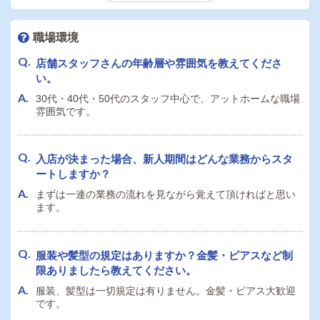
や時間などの勤務条件はありますか？
諸条件については応相談可能です‼お気軽にお問い合わせく
職場環境
ださい。
社員寮は即日入居可能でしょうか？個人寮・ルームシ
ェアなど可能な範囲で教えてください。
店舗スタッフさんの年齢層や雰囲気を教えてくださ
詳細は面接時にお話し致します。
い。
送迎ドライバーは自家用車の持ち込み必須ですか？社
30代・40代・50代のスタッフ中心で、アットホームな職場
用車の利用はできますか？
雰囲気です。
自家用車持ち込み出来る方は優遇致します。
シフトについて質問です。休日のとり方や平均勤務時
間を教えてください。
入店が決まった場合、新人期間はどんな業務からスタ
ご相談になります。お気軽にご相談ください。
ートしますか？
まずは一連の業務の流れを見ながら覚えて頂ければと思い
通勤交通費の支給はありますか？金額の上限等ありま
ます。
したら教えてください。
定期代支給致します。
服装や髪型の規定はありますか？金髪・ピアスなど制
限ありましたら教えてください。
大型連休（GW・お盆・夏季冬季・年末年始など）はあ
服装、髪型は一切規定は有りません。金髪・ピアス大歓迎
です。
りますか？