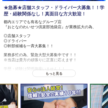
★急募★店舗スタッフ・ドライバー大募集！！学
歴・経験関係なし！真面目な方大歓迎！
都内エリアでも有名なグループ店
『おとなのわいせつ倶楽部池袋店』が業務拡大の為、
◎店舗スタッフ
◎ドライバー
◎幹部候補を一斉大募集！！
業務多忙の為、緊急大型大募集中です！！
※当店は貴方の頑張りに正直に応えます！
学歴・経験は関係御座いません！！
もっと見る
真面目な方、誠実な方、稼ぎたい方、
お店と一緒に成長していきたい方、
大歓迎・大募集致します！
貴方のご応募をスタッフ一同、心よりお待ちしておりま
す。