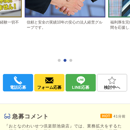
・経験一切不
信頼と安全の実績10年の安心の法人経営グル
福利厚生完
ープです。
間を応援し
電話応募
フォーム応募
LINE応募
検討中へ
急募コメント
41分前
『おとなのわいせつ倶楽部池袋店』では、業務拡大をするた