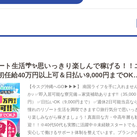
ート生活🌴✨思いっきり楽しんで稼げる！！
任給40万円以上可＆日払い9,000円までOK♪
！未経験者も安心の法人運営です♪
【今スグ沖縄へGO▶▶▶】 南国ライフを手に入れませ
か♪ ✅即入居可能な寮完備→家賃補助あります!!（35,000
円） ✅日払いOK（9,000円まで） ✅週休2日可能当店な
憧れのリゾート生活を満喫できます◎旅行気分で思いっ
り楽しみながら稼ぎましょう！真面目な方・中高年層も
迎！！※40代50代も実際に活躍中※未経験スタートでも
安心して働けるサポート体制を整えています。ブランク