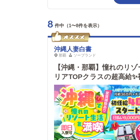
8
件中（1〜8件を表示）
沖縄人妻白書
那覇
ソープランド
【沖縄・那覇】憧れのリゾ
リアTOPクラスの超高給✨初
即日入寮可！家賃補助あり