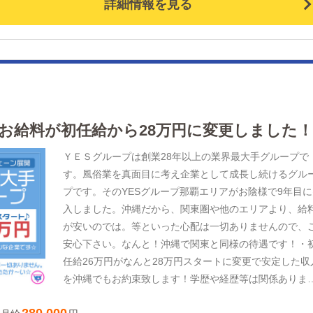
くり、そこに対して真摯に取り組む気持ちがあればOK！
詳細情報を見る
らに、がっちり働いてスタートから稼ぎたい人は、頑張
たぶんだけお給料に反映される制度もございます！スタ
トから40万、45万円を稼ぐことも可能です！気になった
は、お話だけでも聞いてみませんか？ 経験・性別不問
女性だって活躍中♪変化を恐れず挑戦したい方、アネック
でその第一歩を踏み出してみませんか？【今なら‼】 ・
越しの際の初期費用無料！・家具家電付き家賃5万円！(
のお給料が初任給から28万円に変更しました！
通に借りるより安い！)アネックスの利点は他にも。 ・
ＹＥＳグループは創業28年以上の業界最大手グループで
年代の収入より高い収入を得られる。・未経験でもやる
す。風俗業を真面目に考え企業として成長し続けるグル
があればOK！ ・昇給/昇格のスピードが段違い。 ※月給4
プです。そのYESグループ那覇エリアがお陰様で9年目に
万スタートでも昇給により、入社半年～1年で月給50万
入しました。沖縄だから、関東圏や他のエリアより、給
達もよくある話です。 ※何年努力しても収入が上がらな
が安いのでは。等といった心配は一切ありませんので、
い、そんな会社ではございません。 「憧れの東京に住んで
安心下さい。なんと！沖縄で関東と同様の待遇です！・
みたものの、カツカツの生活…。」 「都会に実際に住ん
任給26万円がなんと28万円スタートに変更で安定した収
みたら理想と現実は違った。」 なんて思っていません
を沖縄でもお約束致します！学歴や経歴等は関係ありま
か？？ そんな方には！のびのびすごせる沖縄での生活をご
ん！頑張りはしっかり評価致しますので、やる気次第で
提案！！(沖縄の土地柄、まったりしてる方が多いので、