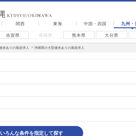
縄
KYUSYU/OKINAWA
関西
東海
中国・四国
九州・
佐賀県
長崎県
熊本県
大分県
連休ありの風俗求人
沖縄県の大型連休ありの風俗求人
いろんな条件を指定して探す