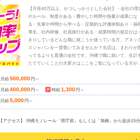
「年齢関係なく新しいことにチャレンジしたい」アルバ
る環境で勝負しよう！経験は関係なし。
【月収40万以上、かつしっかりとした会社】・会社の理
トも大歓迎！▶社員登用ございます。🌺沖縄でひと花咲
やルール、制度がある・費やした時間や熱量が成果にな
せましょう🌺些細なことでもかまいません。まずはお気
る・先輩や仲間から学べる・定期的な評価体制あり・福
にご質問ください。ご応募・お問い合わせ、楽しみにお
厚生、社内研修、社員旅行がある・就業時間の規定がは
ちしております！
きりしているどんな職に就こうか迷っている方、アネッ
スジャパンを一度覗いてみませんか？当店は、まわりが
ってるよりも普通の会社です。沖縄で職に就いて、生計
たてていくことの大変さはここをご覧になっている方が
番ご存知かと思います。ゼロから始める際の地域の賃金
500,000
月給
低さ、働き口を選ぶ際の間口の少なさ、考え出すとネガ
円～
ィブになってきてしまうこともありますよね。だから風
400,000
1,300
月給
円～
時給
円～
俗、、、というわけではありませんが、当店は沖縄にて
5,000
日給
円～
さんの不安を払拭できる会社だと思っております。しか
も、未経験から始める方が99%、性別不問。年功序列で
なく、頑張った人が評価されるので、今からスタートで
沖縄県那覇市辻2丁目19番1号 【アクセス】 沖縄モノレール「県庁前」もしくは「旭橋」から徒歩15
問題ございません！来店するお客様への丁寧な対応と感
を込めた接客、働く女の子たちが気持ちよく働ける環境