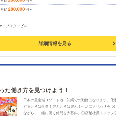
280,000
月給
は、年に3回の昇給のチャンスでどんどん昇給も可能で
円～
かせかしなくなるかも！？)繁華街まで10分！海まで5分
待遇もしっかりして整えております！年功序列もありま
お休みの日はグルメやシュノーケリング、その他沖縄な
280,000
月給
円～
し、実力次第でどんどん上がれる会社です。未経験の方
ではのアクティビティも楽しめる！リフレッシュしやす
安心して働く事ができるよう、先輩スタッフがしっかり
環境だから、仕事への活力にも繋がります！！田舎暮ら
ファイブスタービル
ポートさせて頂きます！グループ共通ではありますが、
を求める若者増加中♪そのおかげもあって、アネックスジ
記当グループの仕事内容になります。【仕事内容】研修
パンでは若いスタッフが多く活気がある職場となってい
間～主にホール接客・店内清掃正社員～上に加えて、PC
す♪仕事の時はキッチリと！そして稼ぐ。遊ぶときは遊ぶ
詳細情報を見る
連作業等副主任～上に加えてモデルさんのマネジメント
現代の若者にピッタリな環境です。沖縄最大級の部屋数
主任～上に加えて部下教育・店舗運営等店長～主に店舗
女の子在籍数を誇る人気店！ 連日大盛況につき、一緒に
営・エリア運営※暴力団関係者及びそれに準ずる方のご
店を支えてくれる従業員を積極募集中！ ※未経験でも
募は、固くお断りさせて頂きます。
丈夫！※ 研修制度があり、一から学べる環境をご用意し
おります。 こうした業界が初めての方も、他店の環境で
んでいる方も、ぜひ一度お気軽にご応募・ご相談くださ
い。 【ここがポイント】 ■マジで初月からたくさん稼
った働き方を見つけよう！
る ■仕事服がS●premeみたいでカッコイイ ■「よっしゃ
俺が店長を目指す！」という意欲のある方も大歓迎 ※目
日本の最南端リゾート地・沖縄での勤務になります。仕
達成するためにこの意欲を持続させ、努力！勤勉！それ
するときは仕事！遊ぶときは遊ぶ！生活にメリハリをつ
掴める人生大逆転アネックスドリーム！！ まずはお気
ながら、一緒に働く仲間を大募集。①店舗社員スタッフ