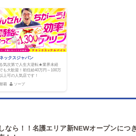
ネックスジャパン
る気次第で人生大逆転★業界未経
でも大歓迎！初任給40万円～100万
以上可の人気店です！
那覇
ソープ
しなら！！名護エリア新NEWオープンにつ