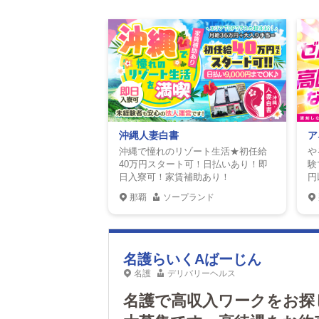
沖縄人妻白書
ア
沖縄で憧れのリゾート生活★初任給
や
40万円スタート可！日払いあり！即
験
日入寮可！家賃補助あり！
円
那覇
ソープランド
名護らいくAばーじん
名護
デリバリーヘルス
名護で高収入ワークをお探