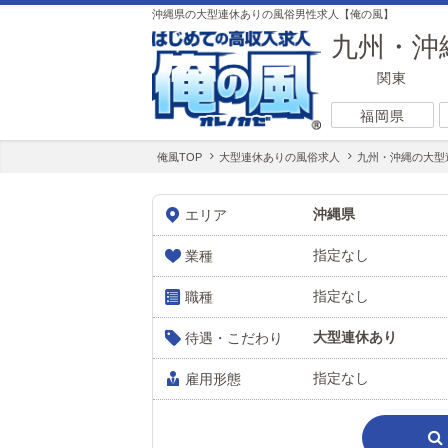
沖縄県の大型連休ありの風俗男性求人【俺の風】
九州・沖
関東
福岡県
俺風TOP
大型連休ありの風俗求人
九州・沖縄の大型
沖縄県
エリア
指定なし
業種
指定なし
職種
大型連休あり
待遇・こだわり
指定なし
雇用形態