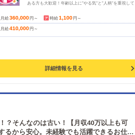
ある方も大歓迎！年齢以上に"やる気"と"人柄"を重視して
ります。「接客が好き」「人と話すのが好き」という方
360,000
1,100
月給
は、すぐにでも活躍していただける環境です。 エリアTO
円～
時給
円～
クラスの超高給✨初任給40万円以上スタート可能！ 月給
410,000
月給
円～
360,000円＋大入り手当＝月給400,000円以上 ▶業績賞
年2回 ▶能力給あり ▶各種手当あり 昇給・昇格のチャンス
多数！頑張りはきちんとお給料で還元いたします。 安心
法人運営！会社組織として健全に運営しております。 ＼
き方はあなた次第／ ⇩シフト選択制⇩ ①週6勤1休 ②週5勤
詳細情報を見る
休 🌟公休＋月4回リフレッシュ休暇OK！連休取得可能
す♪ プライベート重視で自分の時間を大切にできます。
ちろん、ガッツリ仕事重視の方も歓迎！ご自身のライフ
タイルに合わせて働ける環境です。 自然や伝統的な街並
みが広がる那覇市。せっかく来たなら、沖縄らしい生活
満喫しませんか？ 当店の近くにビーチもあるので、休日
マリンスポーツも楽しめますよ🏄✨こんな方大歓迎♪「の
！？そんなのは古い！【月収40万以上も可
びりした暮らしを手に入れたい」「新天地でこれまでの
するから安心。未経験でも活躍できるお仕事
験を活かしたい」「収入もプライベートも大切にしたい