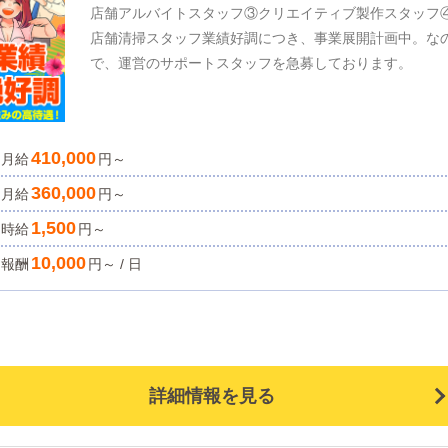
にご応募ください。 ご連絡お待ちしております！！202
店舗アルバイトスタッフ③クリエイティブ製作スタッフ
10月～週休3日制導入！シングルマザーや女性から好評
店舗清掃スタッフ業績好調につき、事業展開計画中。な
で、運営のサポートスタッフを急募しております。
410,000
月給
円～
360,000
月給
円～
1,500
時給
円～
10,000
報酬
円～ / 日
詳細情報を見る