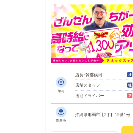
です！挑戦が収入に直結す
店長･幹部候補
店舗スタッフ
給与
送迎ドライバー
勤務地