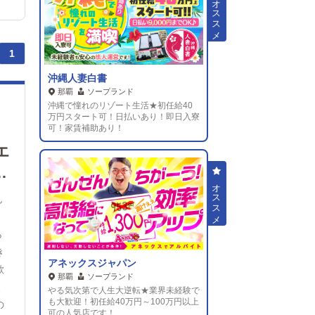
1
沖縄人妻白書
那覇
ソープランド
沖縄で憧れのリゾート生活★初任給40
万円スタート可！日払いあり！即日入寮
可！家賃補助あり！
エ
ん
ら
き
アネックスジャパン
歓
那覇
ソープランド
、
やる気次第で人生大逆転★業界未経験で
も大歓迎！初任給40万円～100万円以上
の
可の人気店です！