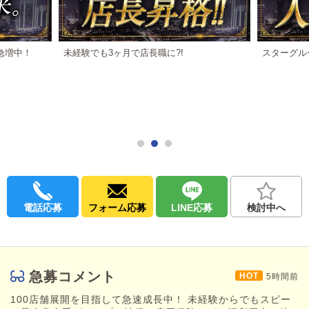
欲しかった物(ブランド品・高級時計・車など)も夢じゃなく現実に
なります
・その頑張り、報われていますか？
急増中！
未経験でも3ヶ月で店長職に?!
スターグル
人生の時間は有限です
「今の職場では将来が見えない」「収入が伸びない」
そんな方は、スターグループで人生を変えるチャンスを掴んでく
ださい
【店長】
月給:基本給55万～90万+歩合給
売上が高い店舗は150万円以上の店長も複数
【店長代理】
月給:基本給45万～55万+歩合給
電話応募
フォーム応募
LINE応募
検討中へ
売上が高い店舗の店長代理でも100万円以上
【リーダー】
月給:基本給39万+歩合給+交通費
急募コメント
売上が高い店舗はリーダーでも50万円以上
5時間前
【スタッフ】
100店舗展開を目指して急速成長中！ 未経験からでもスピー