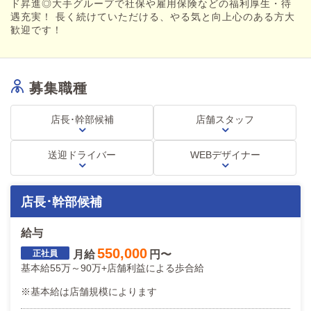
月給:基本給34万+歩合給+交通費
ド昇進◎大手グループで社保や雇用保険などの福利厚生・待
遇充実！ 長く続けていただける、やる気と向上心のある方大
スタートから歩合で40万円以上可能
歓迎です！
・基本労働時間
9時間勤務(内1時間休憩)
休み月4日～6日
募集職種
・待遇
有給休暇(法令通り)
店長･幹部候補
店舗スタッフ
社会保険完備
厚生年金完備
交通費支給
送迎ドライバー
WEBデザイナー
寮完備(単身用で家電 家具付き)
・業務内容
お客様の電話応対
店長･幹部候補
ホームページの更新作業
キャストさんのお仕事管理
給与
ドライバーさんへの業務連絡
スタッフ教育
550,000
月給
円〜
面接対応
基本給55万～90万+店舗利益による歩合給
・募集エリア
※基本給は店舗規模によります
https://star-group.co.jp/company/recruit