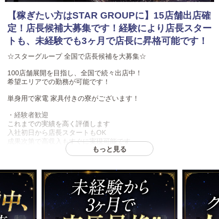
【稼ぎたい方はSTAR GROUPに】15店舗出店確
定！店長候補大募集です！経験により店長スター
トも、未経験でも3ヶ月で店長に昇格可能です！
☆スターグループ 全国で店長候補を大募集☆
100店舗展開を目指し、全国で続々出店中！
希望エリアでの勤務が可能です！
単身用で家電 家具付きの寮がございます！
・経験者歓迎
これまでの実績を高く評価します
入社初日から店長スタートもOK
成果次第で高収入もすぐに実現可能です
もっと見る
・未経験OK
やる気さえあれば大歓迎
未経験から3ヶ月で店長昇格の実績多数
店長になるためのノウハウをすべて教えます
・スターグループの魅力
全国で店舗拡大中＝ポストがどんどん空きます
頑張る人がしっかり稼げる仕組みです