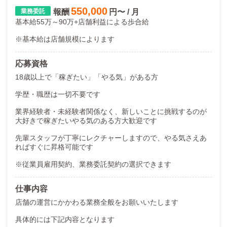
まずは話を聞いてみたい、という方も大歓迎です！
550,000
報酬
円〜 / 月
ご応募・お問い合わせお待ちしております！
基本給55万～90万+店舗利益による歩合給
※基本給は店舗規模によります
応募資格
18歳以上で「稼ぎたい」「やる気」がある方
学歴・職歴は一切不要です
業界経験者・未経験者関係なく、新しいことに挑戦するのが
大好きで稼ぎたいやる気のある方大歓迎です
先輩スタッフが丁寧にレクチャーしますので、やる気さえあ
ればすぐに昇格可能です
※従業員雇用契約、業務委託契約の選択できます
仕事内容
店舗の運営にかかわる業務全般をお願いいたします
具体的には下記内容となります