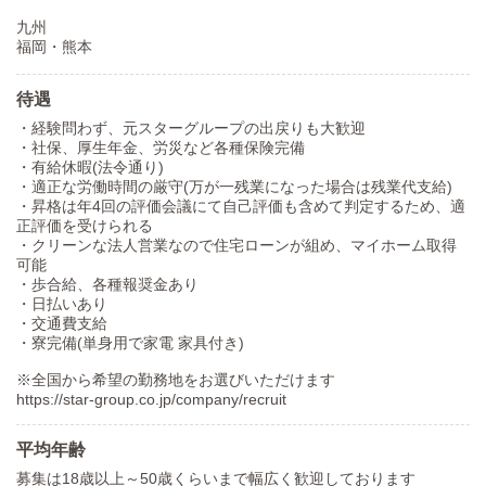
九州
福岡・熊本
待遇
・経験問わず、元スターグループの出戻りも大歓迎
・社保、厚生年金、労災など各種保険完備
・有給休暇(法令通り)
・適正な労働時間の厳守(万が一残業になった場合は残業代支給)
・昇格は年4回の評価会議にて自己評価も含めて判定するため、適
正評価を受けられる
・クリーンな法人営業なので住宅ローンが組め、マイホーム取得
可能
・歩合給、各種報奨金あり
・日払いあり
・交通費支給
・寮完備(単身用で家電 家具付き)
※全国から希望の勤務地をお選びいただけます
https://star-group.co.jp/company/recruit
平均年齢
募集は18歳以上～50歳くらいまで幅広く歓迎しております