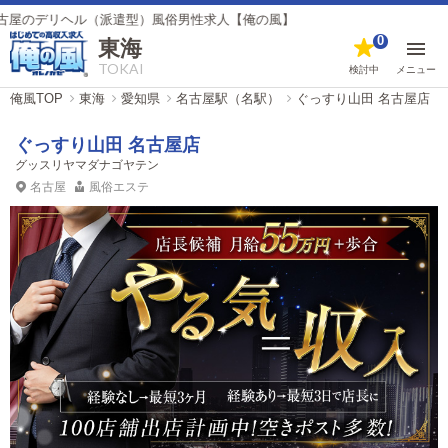
ル（派遣型）風俗男性求人【俺の風】
0
東海
TOKAI
検討中
メニュー
俺風TOP
東海
愛知県
名古屋駅（名駅）
ぐっすり山田 名古屋店
ぐっすり山田 名古屋店
グッスリヤマダナゴヤテン
名古屋
風俗エステ