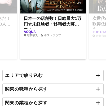
ちだ！
日本一の店舗数！日給最大1万
次世代
の人気
円☆未経験者・移籍者大募
歌舞伎
集！
店
ACQUA
TOP D
歌舞伎町
ホストクラブ
歌舞伎
エリアで絞り込む
関東の職種から探す
関東の業種から探す