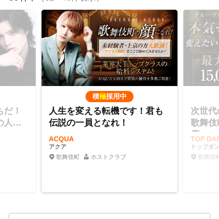
積
極
採用中
ちだ！
人生を変える転機です！君も
次世代
の人気
伝説の一員となれ！
歌舞伎
店
ACQUA
TOP D
アクア
トップダ
歌舞伎町
ホストクラブ
歌舞伎