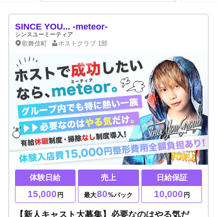
SINCE YOU... -meteor-
シンスユーミーティア
歌舞伎町
ホストクラブ
1部
体験日給
売上
日給保証
15,000
80
10,000
円
最大
%バック
円
【新人キャスト大募集】必要なのはやる気だ