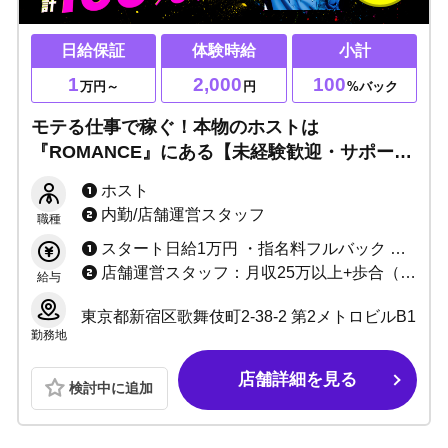
日給保証
体験時給
小計
1
2,000
100
万円～
円
%バック
モテる仕事で稼ぐ！本物のホストは
『ROMANCE』にある【未経験歓迎・サポート
体制充実】25年の信頼と実績のお店だから初め
ホスト
てでも安心！最高レベルの環境でお待ちしてま
内勤/店舗運営スタッフ
職種
す！
スタート日給1万円 ・指名料フルバック ・総売上40〜55%バック ・各種賞金、皆勤手当あり
店舗運営スタッフ：月収25万以上+歩合（昇給あり） ウェイター：時給1,350円以上/昇給あり（終電あり、交通費支給）
給与
東京都新宿区歌舞伎町2-38-2 第2メトロビルB1
勤務地
店舗詳細を見る
検討中に追加