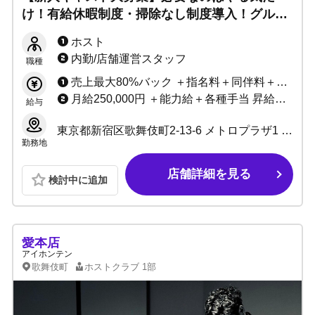
け！有給休暇制度・掃除なし制度導入！グルー
プで今一番熱い一族▶ホストで成功したい方大
ホスト
歓迎！
内勤/店舗運営スタッフ
職種
売上最大80%バック ＋指名料＋同伴料＋各種賞金
月給250,000円 ＋能力給＋各種手当 昇給随時
給与
東京都新宿区歌舞伎町2-13-6 メトロプラザ1 4階IJ室
勤務地
店舗詳細を見る
検討中に追加
愛本店
アイホンテン
歌舞伎町
ホストクラブ
1部