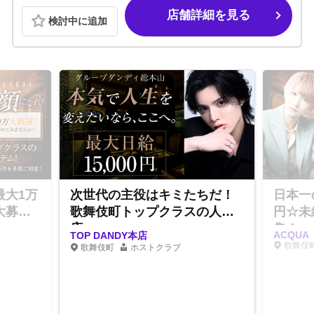
店舗詳細を見る
検討中に追加
最大1万
次世代の主役はキミたちだ！
日本一
大募
歌舞伎町トップクラスの人気
円☆未
店
集！
ACQUA
TOP DANDY本店
歌舞伎
歌舞伎町
ホストクラブ