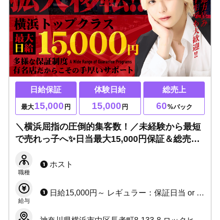
日給保証
体験日給
総売上
15,000
15,000
60
最大
円
円
%バック
＼横浜屈指の圧倒的集客数！／未経験から最短
で売れっ子へ✨日当最大15,000円保証＆総売上
60%バックの高環境！寮完備・即日日払い
OK◎新人が圧倒的に働きやすい環境をお約束♪
ホスト
職種
日給15,000円～ レギュラー：保証日当 or 総売上の60%バック 準レギュラー：保証日当 or 55%バック
給与