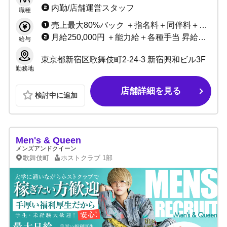
り！
内勤/店舗運営スタッフ
職種
売上最大80%バック ＋指名料＋同伴料＋各種賞金
月給250,000円 ＋能力給＋各種手当 昇給随時
給与
東京都新宿区歌舞伎町2-24-3 新宿興和ビル3F
勤務地
店舗詳細を見る
検討中に追加
Men's & Queen
メンズアンドクイーン
歌舞伎町
ホストクラブ
1部