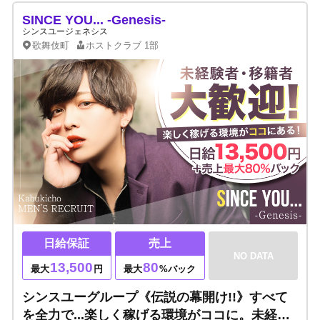
SINCE YOU... -Genesis-
シンスユージェネシス
歌舞伎町
ホストクラブ
1部
日給保証
売上
NO DATA
13,500
80
最大
円
最大
%バック
シンスユーグループ《伝説の幕開け!!》すべて
を全力で...楽しく稼げる環境がココに。未経験