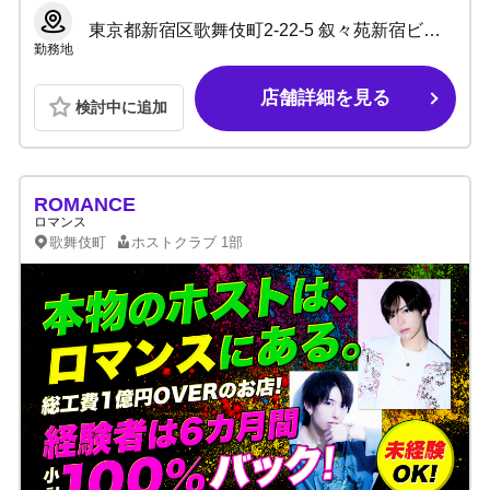
東京都新宿区歌舞伎町2-22-5 叙々苑新宿ビルII B1F
勤務地
店舗詳細を見る
検討中に追加
ROMANCE
ロマンス
歌舞伎町
ホストクラブ
1部