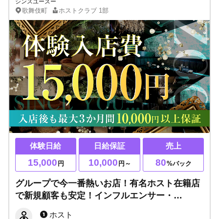
シンスユーズー
歌舞伎町
ホストクラブ
1部
体験日給
日給保証
売上
15,000
10,000
80
円
円～
%バック
グループで今一番熱いお店！有名ホスト在籍店
で新規顧客も安定！インフルエンサー・
YouTuber応援◎体験入店費15,000万円保証あ
ホスト