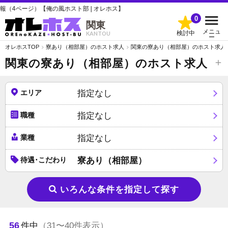
風ホスト部 | オレホス】
0
関東
メニュ
検討中
KANTOU
ー
オレホスTOP
寮あり（相部屋）のホスト求人
関東の寮あり（相部屋）のホスト求人
関東の寮あり（相部屋）のホスト求人
エリア
指定なし
職種
指定なし
業種
指定なし
待遇･こだわり
寮あり（相部屋）
いろんな条件を指定して探す
56
件中
（31〜40件表示）