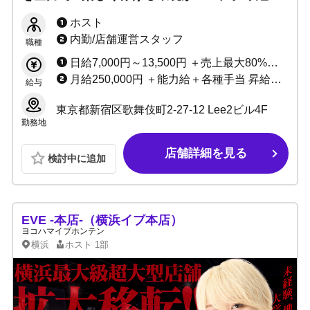
者・移籍者大歓迎◎教育制度充実！売上を出せ
ホスト
ば即昇格！
内勤/店舗運営スタッフ
職種
日給7,000円～13,500円 ＋売上最大80%バック ＋指名料＋同伴料＋各種賞金
月給250,000円 ＋能力給＋各種手当 昇給随時
給与
東京都新宿区歌舞伎町2-27-12 Lee2ビル4F
勤務地
店舗詳細を見る
検討中に追加
EVE -本店-（横浜イブ本店）
ヨコハマイブホンテン
横浜
ホスト
1部