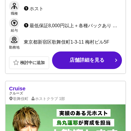
寮完備で即日入居可能です！
ホスト
職種
最低保証8,000円以上＋各種バックあり ◆賞金あり （指名本数、ボトルバックなど）
給与
東京都新宿区歌舞伎町1-3-11 梅村ビル5F
勤務地
店舗詳細を見る
検討中に追加
Cruise
クルーズ
歌舞伎町
ホストクラブ
1部