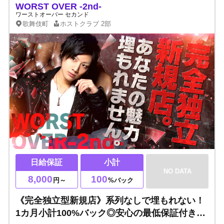
WORST OVER -2nd-
ワーストオーバー セカンド
歌舞伎町
ホストクラブ
2部
日給保証
小計
NO DATA
8,000
100
円～
%バック
《完全独立型新規店》系列なしで埋もれない！
1カ月小計100%バック◎安心の最低保証付き◎