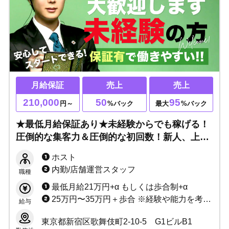
月給保証
売上
売上
210,000
50
95
円～
%バック
最大
%バック
★最低月給保証あり★未経験からでも稼げる！
圧倒的な集客力＆圧倒的な初回数！新人、上京
者応援キャンペーン開催中☆
ホスト
内勤/店舗運営スタッフ
職種
最低月給21万円+α もしくは歩合制+α
25万円〜35万円＋歩合 ※経験や能力を考慮して決定致します
給与
東京都新宿区歌舞伎町2-10-5 G1ビルB1