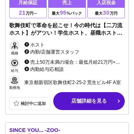
月給保証
売上
入店祝金
21
95
30
万円～
最大
%バック
最大
万円
歌舞伎町で革命を起こせ！今の時代は【二刀流
ホスト】がアツい！学生ホスト、昼職ホストな
ど副業歓迎▶完全未経験でも人気ホストに育て
ホスト
上げます！様々な働き方ができる『TRIDENT』
内勤/店舗運営スタッフ
職種
へぜひ！！
売上50万未満の場合：最低月給21万円+売上バック+指名ポイントバック+各種キャンペーン 売上50万以上の場合：売上最低50%～94.7%バック+指名ポイントバック+各種キャンペーン+ボーナス
内勤給与応相談
給与
東京都新宿区歌舞伎町2-25-2 荒生ビル4F A室
勤務地
店舗詳細を見る
検討中に追加
SINCE YOU... -ZOO-