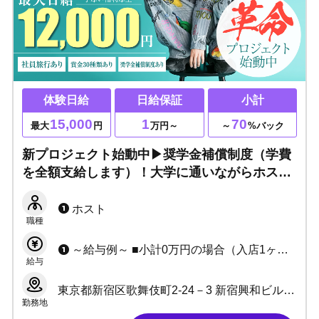
体験日給
日給保証
小計
15,000
1
70
最大
円
万円～
～
%バック
新プロジェクト始動中▶奨学金補償制度（学費
を全額支給します）！大学に通いながらホスト
クラブで稼ぎたい方大歓迎！通常のレギュラー
キャストも大募集中・未経験大歓迎！
ホスト
職種
～給与例～ ■小計0万円の場合（入店1ヶ月目） 日給：10,000円×25日=月給25万円+各種賞金 ■小計30万の場合(入店1～3ヶ月目) 日給：12,000円×25日＝月給30万円+各種賞金 ■小計100万の場合 売上：100万円×70%＝月給70万円+各種賞金
給与
東京都新宿区歌舞伎町2-24－3 新宿興和ビル5階
勤務地