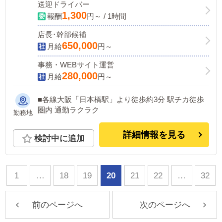
送迎ドライバー
1,300
報酬
円～ / 1時間
店長･幹部候補
650,000
月給
円～
事務・WEBサイト運営
280,000
月給
円～
■各線大阪「日本橋駅」より徒歩約3分 駅チカ徒歩
圏内 通勤ラクラク
勤務地
詳細情報を見る
検討中に追加
1
…
18
19
20
21
22
…
32
前のページへ
次のページへ