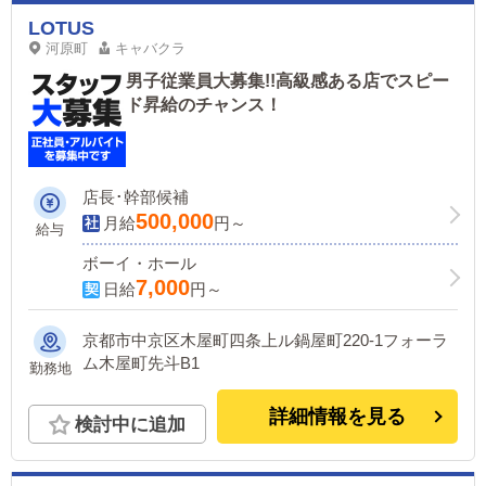
LOTUS
河原町
キャバクラ
男子従業員大募集!!高級感ある店でスピー
ド昇給のチャンス！
店長･幹部候補
500,000
月給
円～
給与
ボーイ・ホール
7,000
日給
円～
京都市中京区木屋町四条上ル鍋屋町220-1フォーラ
ム木屋町先斗B1
勤務地
詳細情報を見る
検討中に追加