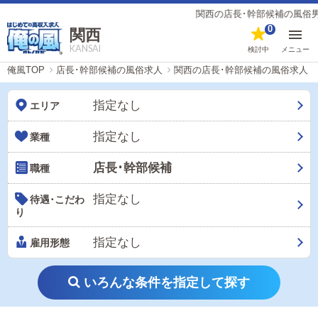
関西の店長･幹部候補の風俗男性求人（
0
関西
KANSAI
検討中
メニュー
俺風TOP
店長･幹部候補の風俗求人
関西の店長･幹部候補の風俗求人
指定なし
エリア
指定なし
業種
店長･幹部候補
職種
指定なし
待遇･こだわ
り
指定なし
雇用形態
いろんな条件を指定して探す