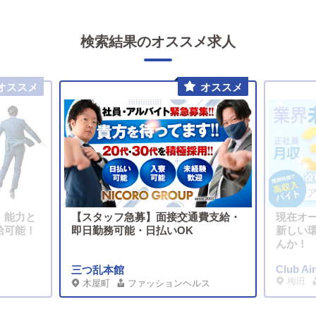
検索結果のオススメ求人
、能力と
【スタッフ急募】面接交通費支給・
現在オ
給可能！
即日勤務可能・日払いOK
新しい
んか！
Club Air
三つ乱本館
梅田
木屋町
ファッションヘルス