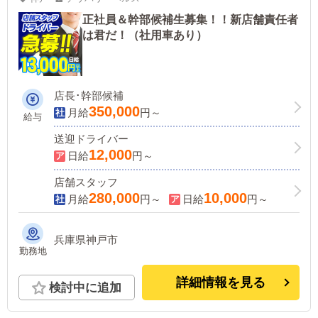
正社員＆幹部候補生募集！！新店舗責任者
は君だ！（社用車あり）
店長･幹部候補
350,000
月給
円～
給与
送迎ドライバー
12,000
日給
円～
店舗スタッフ
280,000
10,000
月給
円～
日給
円～
兵庫県神戸市
勤務地
詳細情報を見る
検討中に追加