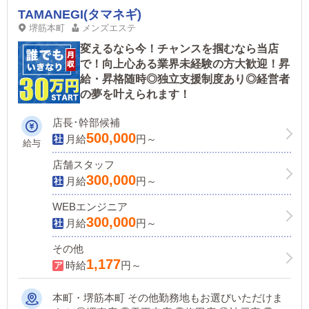
TAMANEGI(タマネギ)
堺筋本町
メンズエステ
変えるなら今！チャンスを掴むなら当店
で！向上心ある業界未経験の方大歓迎！昇
給・昇格随時◎独立支援制度あり◎経営者
の夢を叶えられます！
店長･幹部候補
500,000
月給
円～
給与
店舗スタッフ
300,000
月給
円～
WEBエンジニア
300,000
月給
円～
その他
1,177
時給
円～
本町・堺筋本町 その他勤務地もお選びいただけま