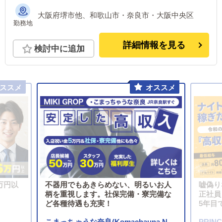
大阪府堺市他、和歌山市・奈良市・大阪中央区
勤務地
詳細情報を見る
検討中に追加
万円以
不器用でもあきらめない、明るいお人
嘘偽り
柄を重視します。社保完備・寮完備な
正社員
ど各種待遇も充実！
5年目
こまっちゃうな奈良(Komachauna Nara)
PRIN