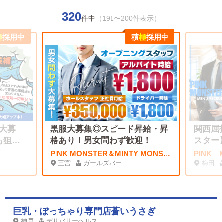
320
件中
（191〜200件表示）
極
採用中
積
極
採用中
大募
黒服大募集◎スピード昇給・昇
関西屈
も狙え
格あり！男女問わず歓迎！
スター
中！
PINK MONSTER＆MINTY MONSTER神戸三宮店 (ピンクモンスター&ミンティーモンスター)
PINK
三宮
ガールズバー
梅田
巨乳・ぽっちゃり専門店蒼いうさぎ
神戸
デリバリーヘルス