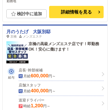
勤務地
詳細情報を見る
検討中に追加
月のうたげ 大阪別邸
京橋
メンズエステ
京橋の高級メンズエステ店です！即勤務
OK！安心に働けます！
店長･幹部候補
600,000
月給
円～
給与
店舗スタッフ
400,000
月給
円～
送迎ドライバー
1,200
時給
円～