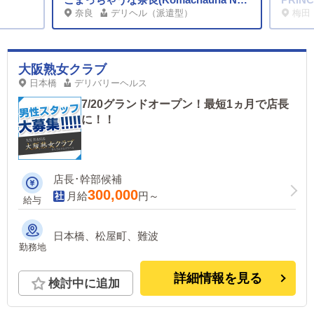
奈良
デリヘル（派遣型）
梅田
大阪熟女クラブ
日本橋
デリバリーヘルス
7/20グランドオープン！最短1ヵ月で店長
に！！
店長･幹部候補
300,000
月給
円～
給与
日本橋、松屋町、難波
勤務地
詳細情報を見る
検討中に追加