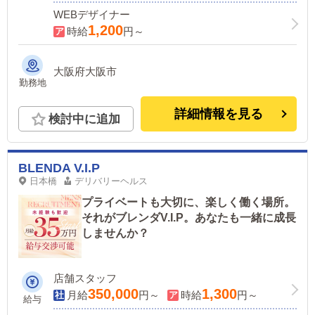
WEBデザイナー
1,200
時給
円～
大阪府大阪市
勤務地
詳細情報を見る
検討中に追加
BLENDA V.I.P
日本橋
デリバリーヘルス
プライベートも大切に、楽しく働く場所。
それがブレンダV.I.P。あなたも一緒に成長
しませんか？
店舗スタッフ
350,000
1,300
月給
円～
時給
円～
給与