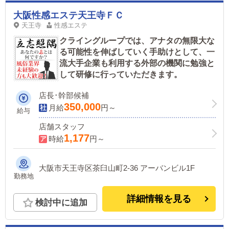
大阪性感エステ天王寺ＦＣ
天王寺
性感エステ
クライングループでは、アナタの無限大な
る可能性を伸ばしていく手助けとして、一
流大手企業も利用する外部の機関に勉強と
して研修に行っていただきます。
店長･幹部候補
350,000
月給
円～
給与
店舗スタッフ
1,177
時給
円～
大阪市天王寺区茶臼山町2-36 アーバンビル1F
勤務地
詳細情報を見る
検討中に追加