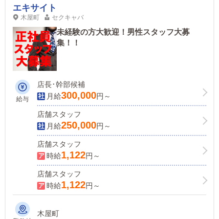
エキサイト
木屋町
セクキャバ
未経験の方大歓迎！男性スタッフ大募
集！！
店長･幹部候補
300,000
月給
円～
給与
店舗スタッフ
250,000
月給
円～
店舗スタッフ
1,122
時給
円～
店舗スタッフ
1,122
時給
円～
木屋町