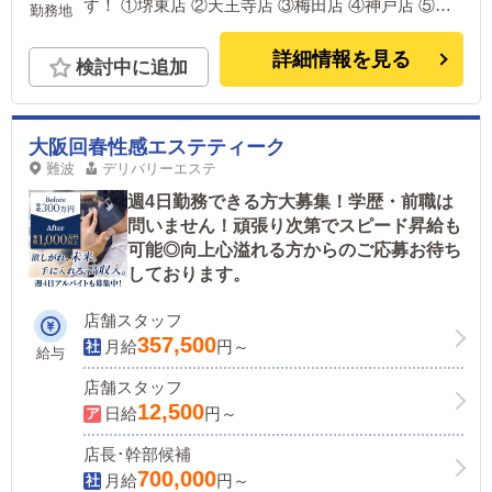
す！ ①堺東店 ②天王寺店 ③梅田店 ④神戸店 ⑤姫
勤務地
路店
詳細情報を見る
検討中に追加
大阪回春性感エステティーク
難波
デリバリーエステ
週4日勤務できる方大募集！学歴・前職は
問いません！頑張り次第でスピード昇給も
可能◎向上心溢れる方からのご応募お待ち
しております。
店舗スタッフ
357,500
月給
円～
給与
店舗スタッフ
12,500
日給
円～
店長･幹部候補
700,000
月給
円～