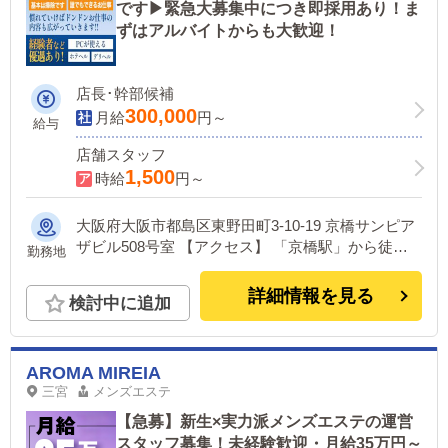
です▶緊急大募集中につき即採用あり！ま
ずはアルバイトからも大歓迎！
店長･幹部候補
300,000
月給
円～
給与
店舗スタッフ
1,500
時給
円～
大阪府大阪市都島区東野田町3-10-19 京橋サンピア
ザビル508号室 【アクセス】 「京橋駅」から徒歩2
勤務地
～3分
詳細情報を見る
検討中に追加
AROMA MIREIA
三宮
メンズエステ
【急募】新生×実力派メンズエステの運営
スタッフ募集！未経験歓迎・月給35万円～