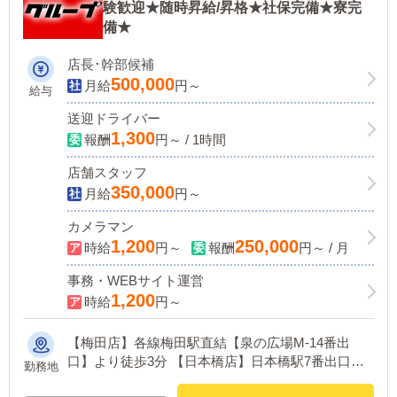
験歓迎★随時昇給/昇格★社保完備★寮完
備★
店長･幹部候補
500,000
月給
円～
給与
送迎ドライバー
1,300
報酬
円～ / 1時間
店舗スタッフ
350,000
月給
円～
カメラマン
1,200
250,000
時給
円～
報酬
円～ / 月
事務・WEBサイト運営
1,200
時給
円～
【梅田店】各線梅田駅直結【泉の広場M-14番出
口】より徒歩3分 【日本橋店】日本橋駅7番出口よ
勤務地
り徒歩30秒 【京橋店】各線京橋駅より徒歩3分