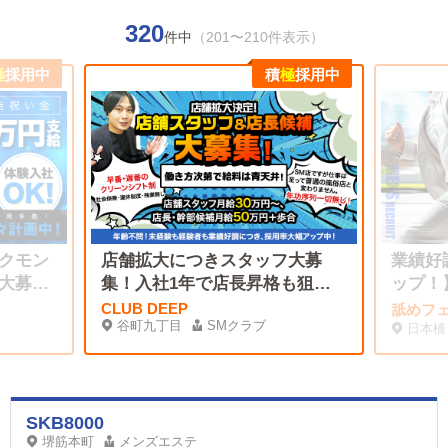
320
件中
（201〜210件表示）
極
採用中
積
極
採用中
クモン
店舗拡大につきスタッフ大募
業績好
大募集
集！入社1年で店長昇格も狙え
ップ！
る！
CLUB DEEP
舐めフ
谷町九丁目
SMクラブ
日本橋
SKB8000
堺筋本町
メンズエステ