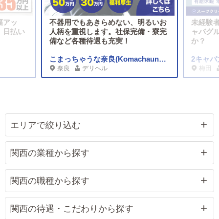
幅アッ
不器用でもあきらめない、明るいお
未経験者
！日払い
人柄を重視します。社保完備・寮完
ャバグ
！
備など各種待遇も充実！
か？
こまっちゃうな奈良(Komachauna Nara)
2キャ
奈良
デリヘル
梅田
エリアで絞り込む
関西の業種から探す
関西の職種から探す
関西の待遇・こだわりから探す