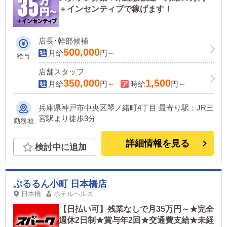
＋インセンティブで稼げます！
店長･幹部候補
500,000
月給
円～
給与
店舗スタッフ
350,000
1,500
月給
円～
時給
円～
兵庫県神戸市中央区琴ノ緒町4丁目 最寄り駅：JR三
宮駅より徒歩3分
勤務地
詳細情報を見る
検討中に追加
ぷるるん小町 日本橋店
日本橋
ホテルヘルス
【日払い可】残業なしで月35万円～★完全
週休2日制★賞与年2回★交通費支給★未経