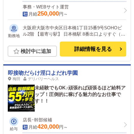
事務・WEBサイト運営
250,000
月給
円～
大阪府大阪市中央区日本橋1丁目15番9号SOHOビ
ル2階 【最寄り駅】 日本橋駅 8番出口よりすぐ（送
勤務地
迎あり）
詳細情報を見る
検討中に追加
即接吻だらけ淫口よだれ学園
梅田
デリバリーヘルス
未経験でもOK♪頑張れば頑張るほど給料ア
ップ！圧倒的に稼げる魅力的なお仕事で
す！！
店長･幹部候補
420,000
月給
円～
給与