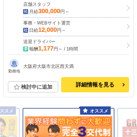
店舗スタッフ
300,000
月給
円～
事務・WEBサイト運営
12,000
日給
円～
送迎ドライバー
1,177
報酬
円～ / 1時間
大阪府大阪市北区西天満
勤務地
詳細情報を見る
検討中に追加