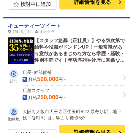
詳細情報を見る
検討中に追加
キューティーツイート
谷町九丁目
オナクラ
【スタッフ急募（正社員）】やる気次第で
給料や役職がドンドンUP！一般常識があ
り意欲があるまじめな方なら学歴・経験・
性別不問です！年功序列や社歴に関係なく
出世できるのでやりがい抜群！未経験歓迎
店長･幹部候補
500,000
月給
円～
給与
店舗スタッフ
250,000
月給
円～
大阪府大阪市天王寺区生玉町9-22 最寄り駅：地下
鉄「谷町9丁目」駅より徒歩5分
勤務地
詳細情報を見る