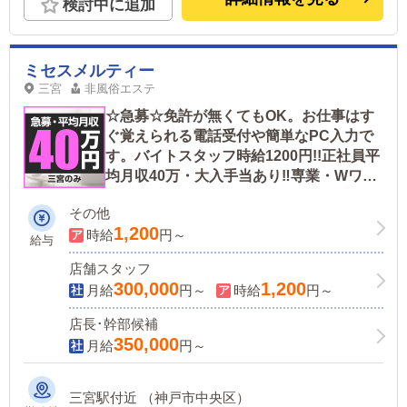
検討中に追加
ミセスメルティー
三宮
非風俗エステ
☆急募☆免許が無くてもOK。お仕事はす
ぐ覚えられる電話受付や簡単なPC入力で
す。バイトスタッフ時給1200円!!正社員平
均月収40万・大入手当あり‼専業・Wワー
ク問いません‼三宮駅徒歩8分・朝or夜お
その他
好きな時間に☆
1,200
時給
円～
給与
店舗スタッフ
300,000
1,200
月給
円～
時給
円～
店長･幹部候補
350,000
月給
円～
三宮駅付近 （神戸市中央区）