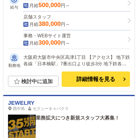
500,000
月給
円～
給与
店舗スタッフ
380,000
月給
円～
事務・WEBサイト運営
300,000
月給
円～
大阪府大阪市中央区高津1丁目 【アクセス】 地下鉄
各線「日本橋駅」7番出口より徒歩3分 地下鉄各線
勤務地
「谷町九丁目駅」2番出口より徒歩3分
詳細情報を見る
検討中に追加
JEWELRY
西中島
セクシーキャバクラ
業務拡大につき新規スタッフ大募集！