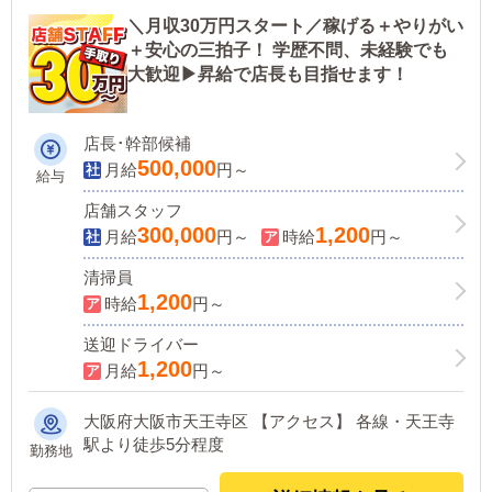
＼月収30万円スタート／稼げる＋やりがい
＋安心の三拍子！ 学歴不問、未経験でも
大歓迎▶昇給で店長も目指せます！
店長･幹部候補
500,000
月給
円～
給与
店舗スタッフ
300,000
1,200
月給
円～
時給
円～
清掃員
1,200
時給
円～
送迎ドライバー
1,200
月給
円～
大阪府大阪市天王寺区 【アクセス】 各線・天王寺
駅より徒歩5分程度
勤務地