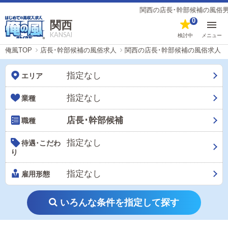
関西の店長･幹部候補の風俗男性求人（
0
関西
KANSAI
検討中
メニュー
俺風TOP
店長･幹部候補の風俗求人
関西の店長･幹部候補の風俗求人
指定なし
エリア
指定なし
業種
店長･幹部候補
職種
指定なし
待遇･こだわ
り
指定なし
雇用形態
いろんな条件を指定して探す