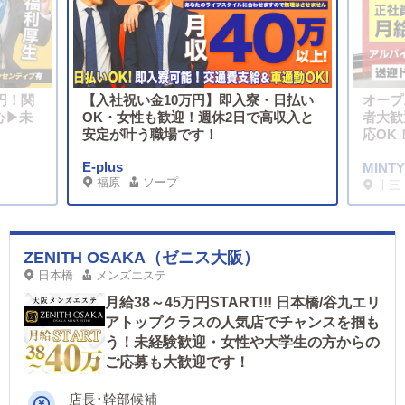
円！関
【入社祝い金10万円】即入寮・日払い
オープ
心▶未
OK・女性も歓迎！週休2日で高収入と
者大歓
安定が叶う職場です！
応OK
E-plus
福原
ソープ
十三
ZENITH OSAKA（ゼニス大阪）
日本橋
メンズエステ
月給38～45万円START!!! 日本橋/谷九エリ
アトップクラスの人気店でチャンスを掴も
う！未経験歓迎・女性や大学生の方からの
ご応募も大歓迎です！
店長･幹部候補