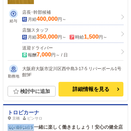
店長･幹部候補
400,000
月給
円～
給与
店舗スタッフ
350,000
1,500
月給
円～
時給
円～
送迎ドライバー
7,000
報酬
円～ / 日
大阪府大阪市淀川区西中島3-17-5 リバーボール1号
館9F
勤務地
詳細情報を見る
検討中に追加
トロピカーナ
京橋
ピンサロ
一緒に楽しく働きましょう！安心の健全店