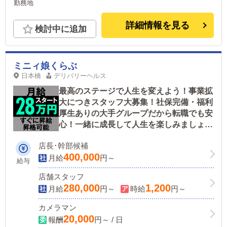
勤務地
詳細情報を見る
検討中に追加
ミニィ娘くらぶ
日本橋
デリバリーヘルス
最高のステージで人生を変えよう！事業拡
大につきスタッフ大募集！社保完備・福利
厚生ありの大手グループだから転職でも安
心！一緒に成長して人生を楽しみましょ
う！
店長･幹部候補
400,000
月給
円～
給与
店舗スタッフ
280,000
1,200
月給
円～
時給
円～
カメラマン
20,000
報酬
円～ / 日