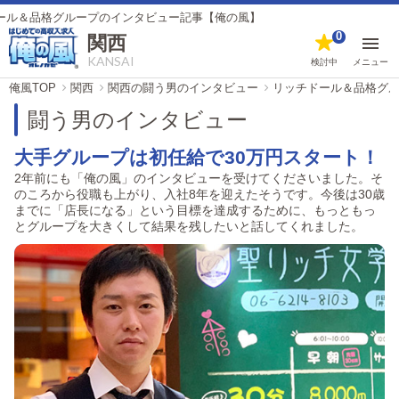
ループのインタビュー記事【俺の風】
0
関西
KANSAI
検討中
メニュー
俺風TOP
関西
関西の闘う男のインタビュー
リッチドール＆品格グ
闘う男のインタビュー
大手グループは初任給で30万円スタート！
2年前にも「俺の風」のインタビューを受けてくださいました。そ
のころから役職も上がり、入社8年を迎えたそうです。今後は30歳
までに「店長になる」という目標を達成するために、もっともっ
とグループを大きくして結果を残したいと話してくれました。