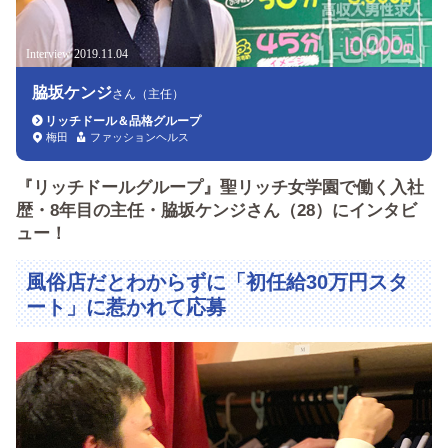
Interview 2019.11.04
脇坂ケンジ
さん（主任）
リッチドール＆品格グループ
梅田
ファッションヘルス
『リッチドールグループ』聖リッチ女学園で働く入社
歴・8年目の主任・脇坂ケンジさん（28）にインタビ
ュー！
風俗店だとわからずに「初任給30万円スタ
ート」に惹かれて応募