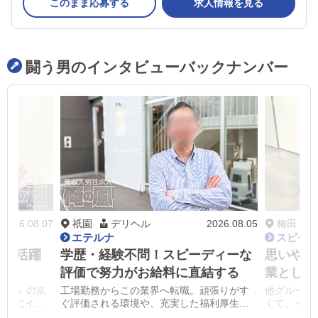
このまま応募する
求人情報を見る
闘う男のインタビューバックナンバー
2026.08.07
祇園
デリヘル
2026.08.05
梅田
エテルナ
スピー
性も活躍
学歴・経験不問！スピーディーな
思いやり
評価で努力がお給料に直結する
業として
ープ』の京
工場勤務からこの業界へ転職。頑張りがす
他グループ
さんにイン
ぐ評価される環境や、充実した福利厚生で
くて、イメ
の業界へ飛
働きやすさ抜群です。
係や仕事を