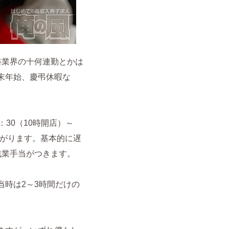
俗業界の十何連勤とかは
末年始、慶弔休暇な
30（10時開店）～
はあがります。基本的に遅
残業手当がつきます。
時は2～3時間だけの