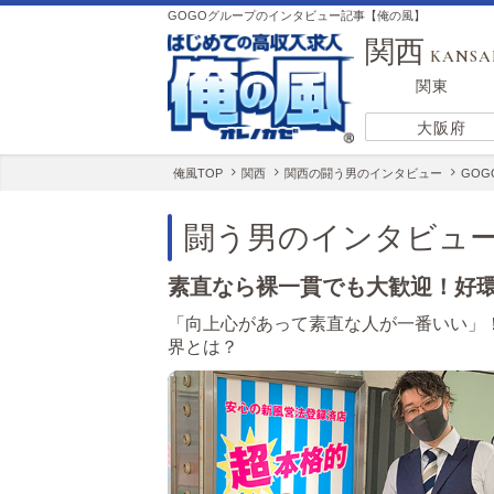
GOGOグループのインタビュー記事【俺の風】
関西
KANSA
関東
大阪府
俺風TOP
関西
関西の闘う男のインタビュー
GO
闘う男のインタビュ
素直なら裸一貫でも大歓迎！好
「向上心があって素直な人が一番いい」
界とは？