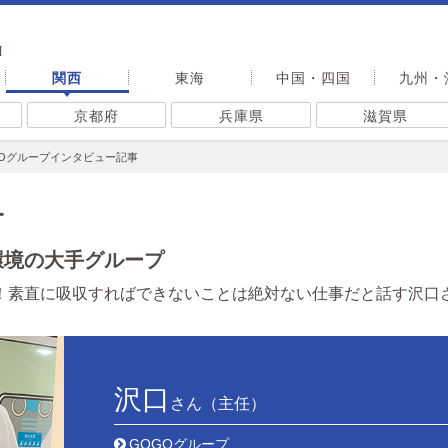
I
関西
東海
中国・四国
九州・
京都府
兵庫県
滋賀県
GOグループインタビュー記事
ー
環境の大手グループ
！素直に吸収すればできないことは絶対ない仕事だと話す沢口
沢口
さん（主任）
GOGOグループ