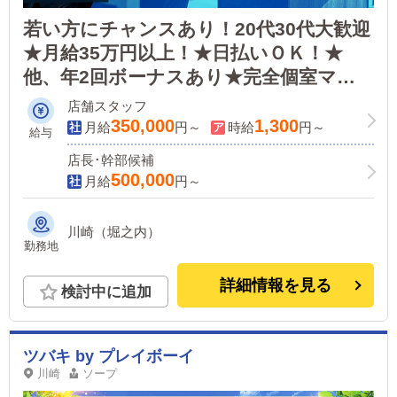
若い方にチャンスあり！20代30代大歓迎
★月給35万円以上！★日払いＯＫ！★
他、年2回ボーナスあり★完全個室マン
ション寮、即入居可能★未経験・経験者
店舗スタッフ
どちらも大歓迎です★完全週休制（みな
350,000
1,300
月給
円～
時給
円～
給与
さんきちんと休めます）
店長･幹部候補
500,000
月給
円～
川崎（堀之内）
勤務地
詳細情報を見る
検討中に追加
ツバキ by プレイボーイ
川崎
ソープ