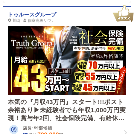
トゥルースグループ
川崎
個室高級サウナ
本気の『月収43万円』スタート!!!ポスト
余裕あり▶未経験者でも年収1,000万円実
現！賞与年2回、社会保険完備、有給休暇
法定付与、個室寮あり！内勤業務メイン
店長･幹部候補