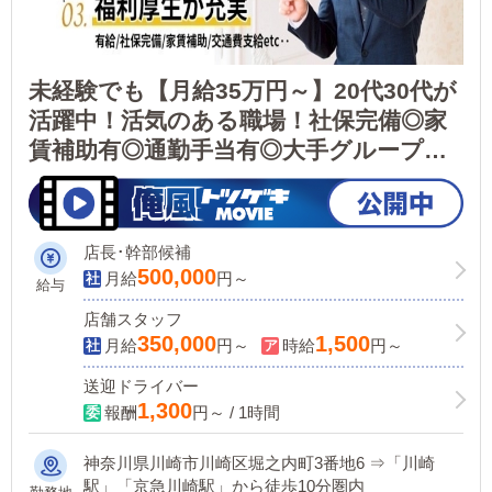
未経験でも【月給35万円～】20代30代が
活躍中！活気のある職場！社保完備◎家
賃補助有◎通勤手当有◎大手グループで
長く安心して働ける！週休2日制、休日7
日、大型連休有！アルバイト大歓迎※求
人内容に嘘偽りなし！
店長･幹部候補
500,000
月給
円～
給与
店舗スタッフ
350,000
1,500
月給
円～
時給
円～
送迎ドライバー
1,300
報酬
円～ / 1時間
神奈川県川崎市川崎区堀之内町3番地6 ⇒「川崎
駅」「京急川崎駅」から徒歩10分圏内