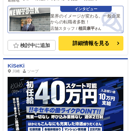
勤務地
業界のイメージが変わる。一般企業
からの転職者多数！
店舗スタッフ
/
植田康平
詳細情報を見る
検討中に追加
KiSeKi
川崎
ソープ