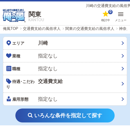
川崎の交通費支給の風俗男性求人【俺の風
0
関東
KANTOU
検討中
メニュー
俺風TOP
交通費支給の風俗求人
関東の交通費支給の風俗求人
神奈
川崎
エリア
指定なし
業種
指定なし
職種
交通費支給
待遇･こだわ
り
指定なし
雇用形態
いろんな条件を指定して探す