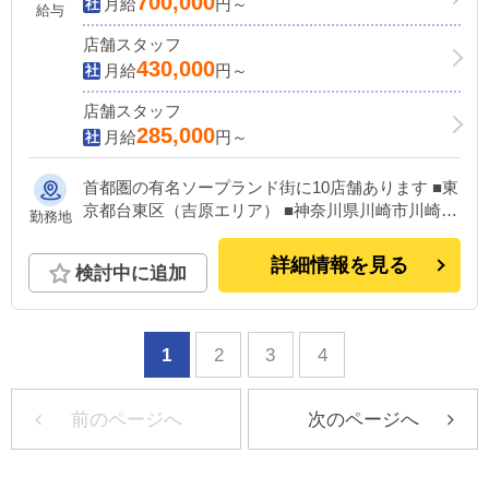
で安心です。
700,000
月給
円～
給与
店舗スタッフ
430,000
月給
円～
店舗スタッフ
285,000
月給
円～
首都圏の有名ソープランド街に10店舗あります ■東
京都台東区（吉原エリア） ■神奈川県川崎市川崎区
勤務地
（堀之内エリア） ■千葉県千葉市中央区（栄町エリ
ア）
詳細情報を見る
検討中に追加
1
2
3
4
前のページへ
次のページへ