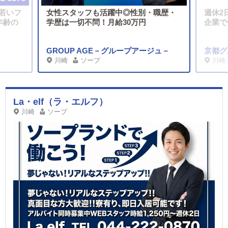
 若いフ
女性スタッフも活躍中◎性別・職歴・
週休2
年齢の
学歴は一切不問！月給30万円
企業で
GROUP AGE－グループアージュ－
京都グ
川崎
ソープ
川崎
La・elf（ラ・エルフ）
川崎
ソープ