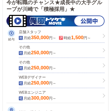
今が転職のチャンス★成長中の大手グル
ープが川崎で「積極採用」★
店舗スタッフ
350,000
1,500
月給
円～
時給
円～
給与
その他
250,000
月給
円～
その他
250,000
月給
円～
WEBデザイナー
250,000
月給
円～
WEBエンジニア
300,000
月給
円～