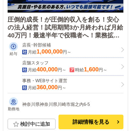
圧倒的成長！が圧倒的収入を創る！安心
の法人経営！試用期間3か月終われば月給
40万円！最速半年で役職者へ！業務拡大
予定あり！売上は年々上昇中！某サイト
店長･幹部候補
のランキング上位店★
1,000,000
月給
円～
給与
店舗スタッフ
400,000
1,600
月給
円～
時給
円～
事務・WEBサイト運営
360,000
月給
円～
神奈川県神奈川県川崎市堀之内6-5
勤務地
詳細情報を見る
検討中に追加