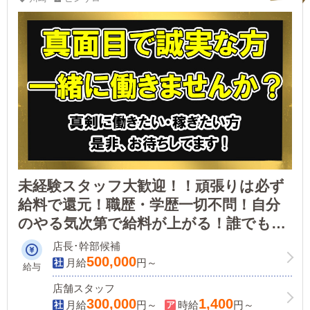
未経験スタッフ大歓迎！！頑張りは必ず
給料で還元！職歴・学歴一切不問！自分
のやる気次第で給料が上がる！誰でも出
来る簡単な仕事！
店長･幹部候補
500,000
月給
円～
給与
店舗スタッフ
300,000
1,400
月給
円～
時給
円～