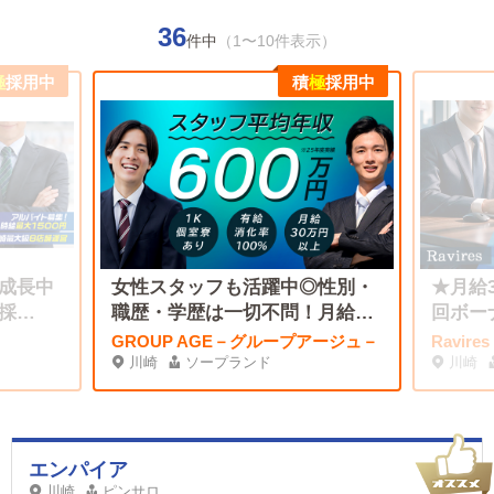
36
件中
（1〜10件表示）
極
採用中
積
極
採用中
成長中
女性スタッフも活躍中◎性別・
★月給
採
職歴・学歴は一切不問！月給30
回ボー
万円
GROUP AGE－グループアージュ－
Ravir
川崎
ソープランド
川崎
エンパイア
川崎
ピンサロ