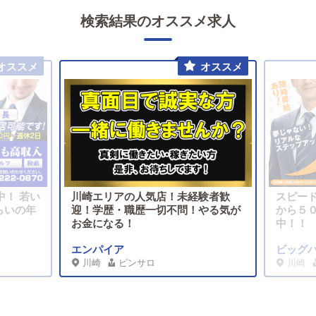
検索結果のオススメ求人
中！ 若い
川崎エリアの人気店！未経験者歓
スピー
らいの年
迎！学歴・職歴一切不問！やる気が
から５
お金になる！
中！！
エンパイア
ビッグ
川崎
ピンサロ
川崎