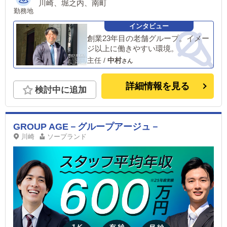
川崎、堀之内、南町
勤務地
創業23年目の老舗グループ。イメー
ジ以上に働きやすい環境。
主任
/
中村
詳細情報を見る
検討中に追加
GROUP AGE－グループアージュ－
川崎
ソープランド