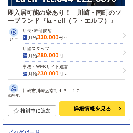
即入居可能の寮あり！ 川崎・南町のソ
ープランド『la・elf（ラ・エルフ）』
店長･幹部候補
330,000
月給
円～
給与
店舗スタッフ
280,000
月給
円～
事務・WEBサイト運営
230,000
月給
円～
川崎市川崎区南町１８－１２
勤務地
詳細情報を見る
検討中に追加
ビッグバード