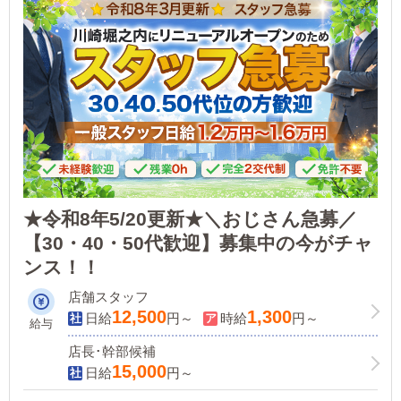
★令和8年5/20更新★＼おじさん急募／
【30・40・50代歓迎】募集中の今がチャ
ンス！！
店舗スタッフ
12,500
1,300
日給
円～
時給
円～
給与
店長･幹部候補
15,000
日給
円～