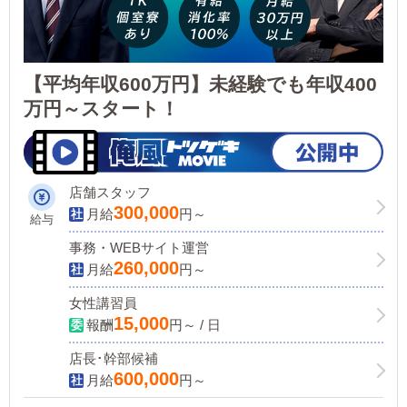
【平均年収600万円】未経験でも年収400
万円～スタート！
店舗スタッフ
300,000
月給
円～
給与
事務・WEBサイト運営
260,000
月給
円～
女性講習員
15,000
報酬
円～ / 日
店長･幹部候補
600,000
月給
円～