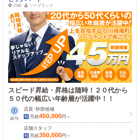
川崎
ソープランド
スピード昇給・昇格は随時！２０代から
５０代の幅広い年齢層が活躍中！！
店長･幹部候補
450,000
月給
円～
給与
店舗スタッフ
350,000
月給
円～