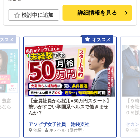
詳細情報を見る
検討中に追加
。豊富
【全員社員から採用×50万円スタート】
【９時
るなら
勢いがすごい学園系ヘルスで働きませ
り★社
んか？
０％採
アソビザ女子社員 池袋支社
セカン
池袋
ホテヘル（受付型）
池袋