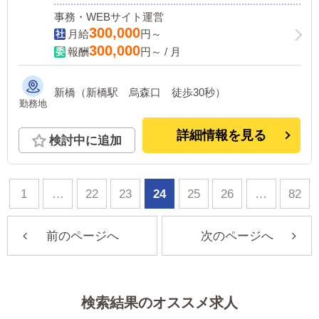
事務・WEBサイト運営
300,000
月給
円～
300,000
報酬
円～ / 月
新橋（新橋駅 烏森口 徒歩30秒）
勤務地
詳細情報を見る
検討中に追加
1
…
22
23
24
25
26
…
82
前のページへ
次のページへ
検索結果のオススメ求人