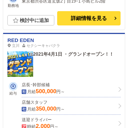
東京都渋谷区道玄坂2丁目19−1 小島ビル2階
勤務地
詳細情報を見る
検討中に追加
RED EDEN
立川
セクシーキャバクラ
2021年4月1日 ・グランドオープン！！
店長･幹部候補
500,000
月給
円～
給与
店舗スタッフ
350,000
月給
円～
送迎ドライバー
2,000
時給
円～