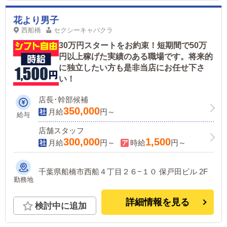
花より男子
西船橋
セクシーキャバクラ
30万円スタートをお約束！短期間で50万
円以上稼げた実績のある職場です。将来的
に独立したい方も是非当店にお任せ下さ
い！
店長･幹部候補
350,000
月給
円～
給与
店舗スタッフ
300,000
1,500
月給
円～
時給
円～
千葉県船橋市西船４丁目２６−１０ 保戸田ビル 2F
勤務地
詳細情報を見る
検討中に追加