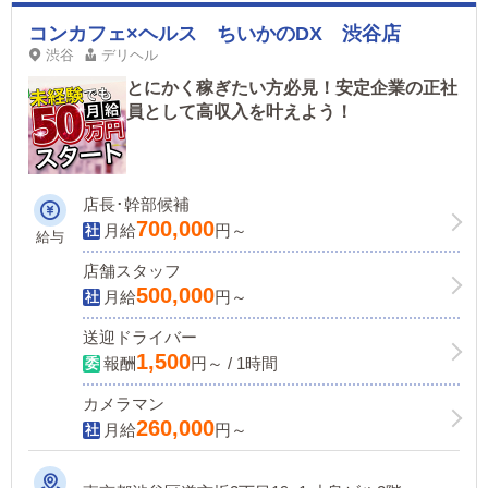
コンカフェ×ヘルス ちいかのDX 渋谷店
渋谷
デリヘル
とにかく稼ぎたい方必見！安定企業の正社
員として高収入を叶えよう！
店長･幹部候補
700,000
月給
円～
給与
店舗スタッフ
500,000
月給
円～
送迎ドライバー
1,500
報酬
円～ / 1時間
カメラマン
260,000
月給
円～