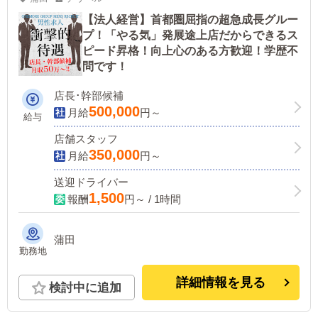
【法人経営】首都圏屈指の超急成長グルー
プ！「やる気」発展途上店だからできるス
ピード昇格！向上心のある方歓迎！学歴不
問です！
店長･幹部候補
500,000
月給
円～
給与
店舗スタッフ
350,000
月給
円～
送迎ドライバー
1,500
報酬
円～ / 1時間
蒲田
勤務地
詳細情報を見る
検討中に追加