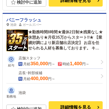
詳細情報を見る
検討中に追加
バニーフラッシュ
池袋
ガールズバー
★勤務時間8時間★週休2日制★残業なし★
休憩あり★月収35万からスタート!!★ 【業
績好調により新店舗出店決定】 お店を任
せられる人材を募集しております。 キャ
リアや経験問いません！
店舗スタッフ
350,000
1,400
月給
円～
時給
円～
給与
店長･幹部候補
400,000
月給
円～
池袋
勤務地
詳細情報を見る