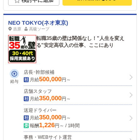
検討中に追加
NEO TOKYO(ネオ東京)
吉原
高級ソープ
転職35歳の壁は関係なし！"人生を変え
る"安定高収入の仕事、ここにあり
店長･幹部候補
500,000
月給
円～
給与
店舗スタッフ
350,000
月給
円～
送迎ドライバー
350,000
月給
円～
1,226
報酬
円～ / 1時間
事務・WEBサイト運営