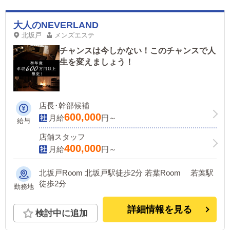
大人のNEVERLAND
北坂戸
メンズエステ
チャンスは今しかない！このチャンスで人
生を変えましょう！
店長･幹部候補
600,000
月給
円～
給与
店舗スタッフ
400,000
月給
円～
北坂戸Room 北坂戸駅徒歩2分 若葉Room 若葉駅
徒歩2分
勤務地
詳細情報を見る
検討中に追加