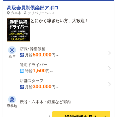
高級会員制倶楽部アポロ
六本木
デリバリーヘルス
とにかく稼ぎたい方、大歓迎！
店長･幹部候補
500,000
月給
円～
給与
送迎ドライバー
1,500
時給
円～
店舗スタッフ
300,000
月給
円～
渋谷・六本木・銀座など都内
勤務地