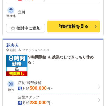
立川
勤務地
詳細情報を見る
検討中に追加
花夫人
新橋
ファッションヘルス
９時間勤務 ＆ 残業なしできっちり休め
る！
店長･幹部候補
500,000
月給
円～
給与
店舗スタッフ
280,000
月給
円～