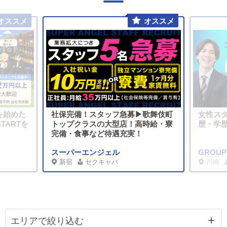
を始めた
社保完備！スタッフ急募▶歌舞伎町
女性ス
TARTを
トップクラスの大型店！高時給・寮
歴・学歴
完備・食事など待遇充実！
スーパーエンジェル
GROU
新宿
セクキャバ
川崎
エリアで絞り込む