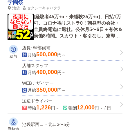
学園祭
池袋
セクシーキャバクラ
[経験者45万+α・未経験35万+α]、日払1万
可、コロナ禍リストラ0！朝昼型の会社・
全員終電迄に退社。公休月5〜6日＋有休＆
実働8時間。スカウト・客引なし。寮即入
居。2・3号店オープン決定！
店長･幹部候補
500,000
月給
円～
給与
店舗スタッフ
400,000
月給
円～
WEBデザイナー
350,000
月給
円～
送迎ドライバー
1,226
12,000
時給
円～
報酬
円～ / 日
池袋駅西口・北口3〜5分
勤務地