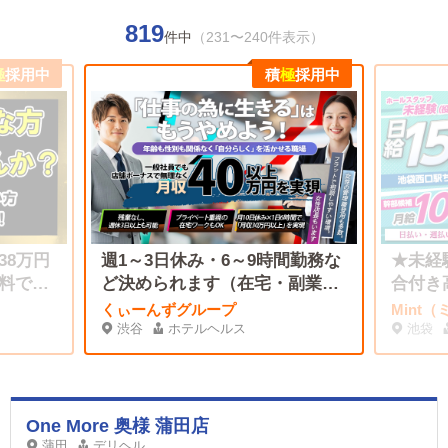
819
件中
（231〜240件表示）
極
採用中
積
極
採用中
38万円
週1～3日休み・6～9時間勤務な
★未経
料で還
ど決められます（在宅・副業
合付き
♪
OK）
くぃーんずグループ
Mint
渋谷
ホテルヘルス
池袋
One More 奥様 蒲田店
蒲田
デリヘル