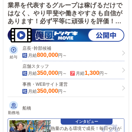
業界を代表するグループは稼げるだけで
はなく、やり甲斐や働きやすさも自信が
あります！必ず平等に頑張りを評価！年
功序列など一切なし！
店長･幹部候補
800,000
月給
円～
給与
店舗スタッフ
350,000
1,300
月給
円～
月給
円～
事務・WEBサイト運営
350,000
月給
円～
船橋
勤務地
熱量のある環境で成長！毎日やりが