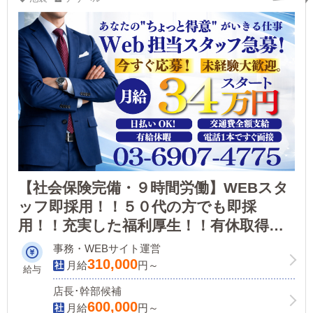
【社会保険完備・９時間労働】WEBスタ
ッフ即採用！！５０代の方でも即採
用！！充実した福利厚生！！有休取得に
より連休可能！店舗拡大につき今なら採
事務・WEBサイト運営
用率１００パーセント！！お気軽にお問
310,000
月給
円～
給与
合せ下さい！！
店長･幹部候補
600,000
月給
円～