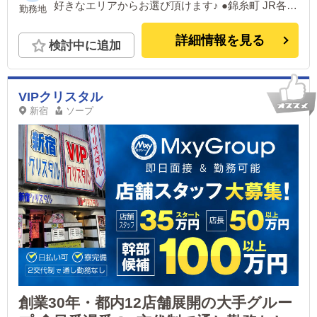
好きなエリアからお選び頂けます♪ ●錦糸町 JR各線
勤務地
【錦糸町駅】南口から徒歩1分 ●上野 JR各線「上野
駅」不忍口・広小路口より徒歩４分 JR各線「御徒
詳細情報を見る
検討中に追加
町駅」北口徒歩４分 地下鉄千代田線「湯島駅」2番
出口より徒歩２分 ●池袋 JR各線池袋駅【北口】よ
り徒歩30秒 ●新大久保 JR各線『新大久保駅』西側
（大久保通側より）徒歩30秒 JR各線『大久保駅』
VIPクリスタル
北口より徒歩4分 ●日暮里 JR各線『日暮里駅』北改
新宿
ソープ
札 東口より徒歩２分、 JR各線『西日暮里駅』2番
出口より徒歩４分
創業30年・都内12店舗展開の大手グルー