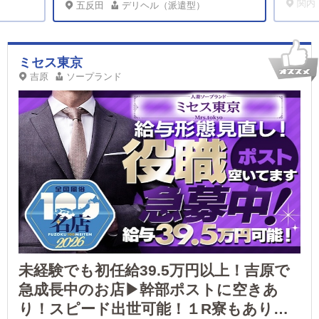
関内
五反田
デリヘル（派遣型）
ミセス東京
吉原
ソープランド
未経験でも初任給39.5万円以上！吉原で
急成長中のお店▶幹部ポストに空きあ
り！スピード出世可能！１R寮もありま