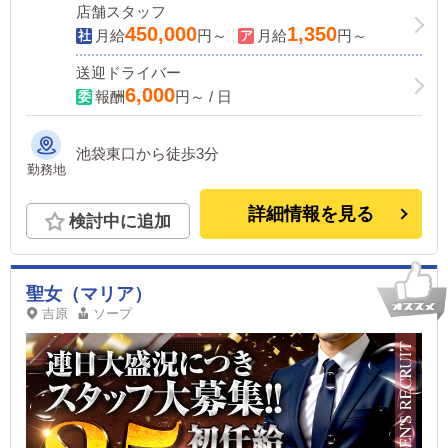
店舗スタッフ
450,000
1,350
月給
円～
月給
円～
送迎ドライバー
6,000
報酬
円～ / 日
池袋東口から徒歩3分
勤務地
詳細情報を見る
検討中に追加
聖女（マリア）
吉原
ソープ