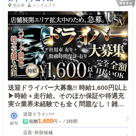
恵比寿
メンズエステ
送迎ドライバー大募集!! 時給1,600円以上
▶時給＋走行給。そのほか保証や待遇充
実☆業界未経験でも全く問題なし！雑務
なしで送迎業務に集中できます。ゴール
送迎ドライバー
ド免許・安全運転の方優遇！
1,600
報酬
円～ / 1時間
給与
店長･幹部候補