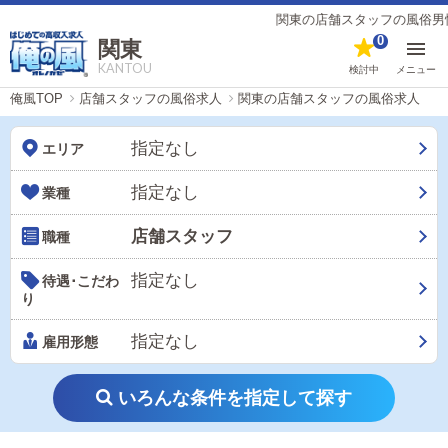
関東の店舗スタッフの風俗男性求人（11ペー
0
関東
KANTOU
検討中
メニュー
俺風TOP
店舗スタッフの風俗求人
関東の店舗スタッフの風俗求人
指定なし
エリア
指定なし
業種
店舗スタッフ
職種
指定なし
待遇･こだわ
り
指定なし
雇用形態
いろんな条件を指定して探す