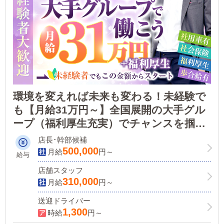
館
環境を変えれば未来も変わる！未経験で
も【月給31万円～】全国展開の大手グル
ープ（福利厚生充実）でチャンスを掴も
う！
店長･幹部候補
500,000
月給
円～
給与
店舗スタッフ
310,000
月給
円～
送迎ドライバー
1,300
時給
円～