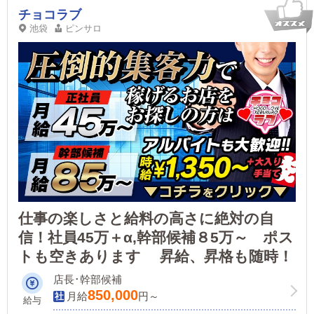
チョコラブ
池袋
ピンサロ
仕事の楽しさと給料の高さに絶対の自
信！社員45万＋α,幹部候補８5万～ ポス
トも空きあります 昇給、昇格も随時！
店長･幹部候補
850,000
月給
円～
給与