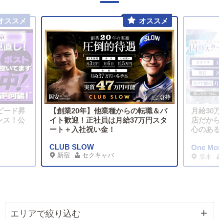
ピード昇
【創業20年】他業種からの転職＆バ
月給30
ンス！公
イト歓迎！正社員は月給37万円スタ
店だか
ート＋入社祝い金！
心のあ
CLUB SLOW
One M
新宿
セクキャバ
厚木
エリアで絞り込む