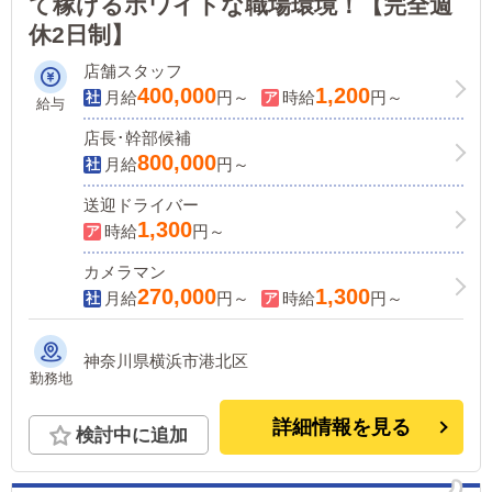
て稼げるホワイトな職場環境！【完全週
休2日制】
店舗スタッフ
400,000
1,200
月給
円～
時給
円～
給与
店長･幹部候補
800,000
月給
円～
送迎ドライバー
1,300
時給
円～
カメラマン
270,000
1,300
月給
円～
時給
円～
神奈川県横浜市港北区
勤務地
詳細情報を見る
検討中に追加