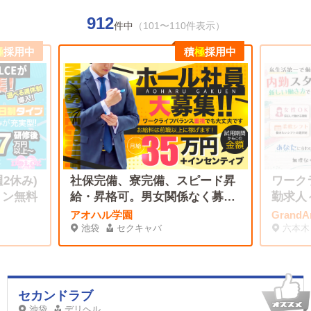
912
件中
（101〜110件表示）
極
採用中
積
極
採用中
2休み)
社保完備、寮完備、スピード昇
ワーク
ョン無料
給・昇格可。男女関係なく募集
勤求人
中！
アオハル学園
Grand
池袋
セクキャバ
六本木
セカンドラブ
池袋
デリヘル