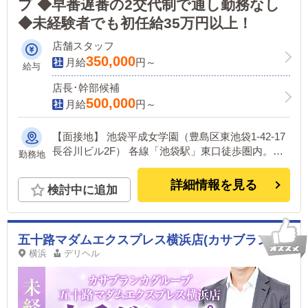
プ ◆早番遅番の2交代制で通し勤務なし
◆未経験者でも初任給35万円以上！
店舗スタッフ
350,000
月給
円～
給与
店長･幹部候補
500,000
月給
円～
【面接地】 池袋平成女学園（豊島区東池袋1-42-17
長谷川ビル2F） 各線「池袋駅」東口徒歩圏内。面
勤務地
接は同店舗にて行い、勤務地は基本的に下記への配
属となります。 【勤務地】 VIPクリスタル 住所：
詳細情報を見る
検討中に追加
東京都新宿区歌舞伎町1-16-9 1F ・各線「新宿駅」
より徒歩5分 【アクセス】 JR新宿駅、西武新宿駅
《グループ店舗》 ミクシーグループは、都内の人
気エリアに12店舗を展開する大手店舗型グループで
五十路マダムエクスプレス横浜店(カサブランカグループ)
す。 新宿平成女学園／渋谷平成女学園／新橋平成
横浜
デリヘル
女学園／池袋平成女学園／池袋R／恵比寿ニューヨ
ーク／アメリカンクリスタル／アムールクリスタル
／新宿クリスタル／VIPクリスタル／若葉／若葉別