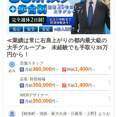
≪業績は常に右肩上がりの都内最大級の
大手グループ≫ 未経験でも手取り35万
円から！
店舗スタッフ
360,000
1,400
月給
円～
時給
円～
給与
店長･幹部候補
350,000
1,400
月給
円～
月給
円～
WEBデザイナー
350,000
月給
円～
【錦糸町・池袋・新大久保・日暮里・上野】よりお