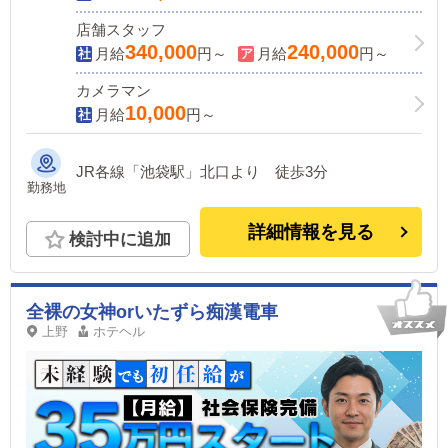
店舗スタッフ
340,000
240,000
月給
円～
月給
円～
カメラマン
10,000
月給
円～
JR各線「池袋駅」北口より 徒歩3分
勤務地
詳細情報を見る
検討中に追加
全裸の女神orいたずら痴漢電車
上野
ホテヘル