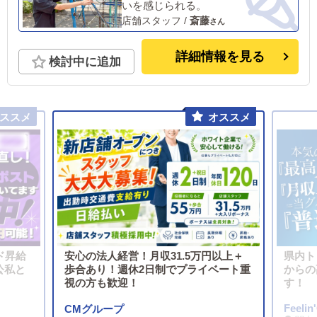
いを感じられる。
店舗スタッフ
/
斎藤
詳細情報を見る
検討中に追加
ド昇給
安心の法人経営！月収31.5万円以上＋
県内ト
公私と
歩合あり！週休2日制でプライベート重
からの
視の方も歓迎！
す！
Feelin
CMグループ