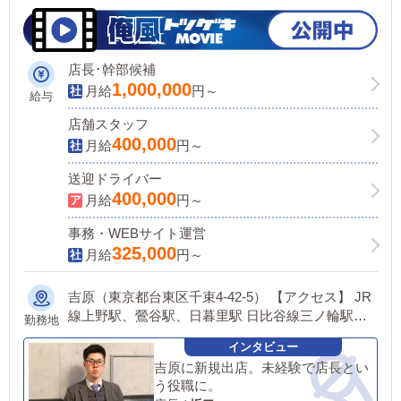
す
店長･幹部候補
1,000,000
月給
円～
給与
店舗スタッフ
400,000
月給
円～
送迎ドライバー
400,000
月給
円～
事務・WEBサイト運営
325,000
月給
円～
吉原（東京都台東区千束4-42-5） 【アクセス】 JR
線上野駅、鶯谷駅、日暮里駅 日比谷線三ノ輪駅、
勤務地
入谷駅
吉原に新規出店。未経験で店長とい
う役職に。