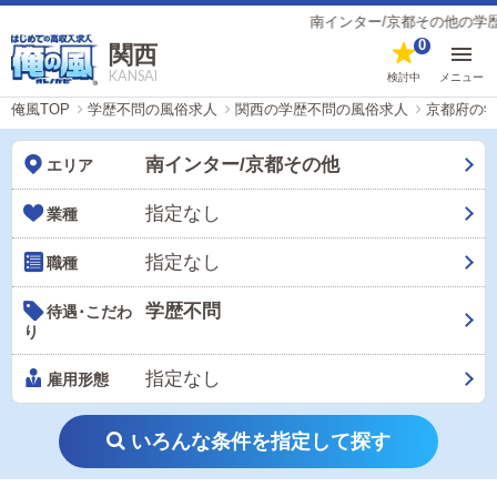
南インター/京都その他の学歴不
0
関西
KANSAI
検討中
メニュー
俺風TOP
学歴不問の風俗求人
関西の学歴不問の風俗求人
京都府の
南インター/京都その他
エリア
指定なし
業種
指定なし
職種
学歴不問
待遇･こだわ
り
指定なし
雇用形態
いろんな条件を指定して探す