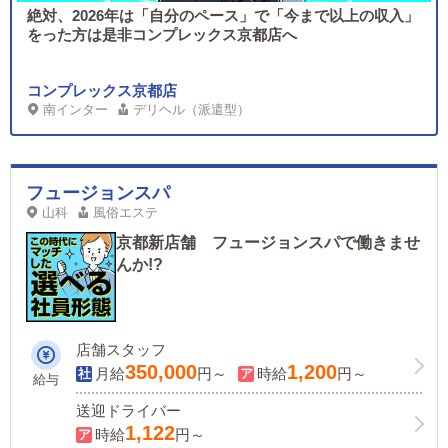
絶対、2026年は「自分のペース」で「今まで以上の収入」
をった方は是非コンプレックス京都店へ
コンプレックス京都店
南インター
デリヘル（派遣型）
フュージョンスパ
山科
風俗エステ
京都新店舗 フュージョンスパで働きませ
んか!?
店舗スタッフ
350,000
1,200
月給
円～
時給
円～
給与
送迎ドライバー
1,122
時給
円～