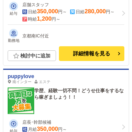
店舗スタッフ
350,000
280,000
日給
円～
日給
円～
給与
1,200
時給
円～
京都南IC付近
勤務地
詳細情報を見る
検討中に追加
puppylove
南インター
エステ
学歴、経験一切不問！どうせ仕事をするな
ら稼ぎましょう！！
店長･幹部候補
350,000
月給
円～
給与