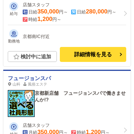
店舗スタッフ
350,000
280,000
日給
円～
日給
円～
給与
1,200
時給
円～
京都南IC付近
勤務地
詳細情報を見る
検討中に追加
フュージョンスパ
山科
風俗エステ
京都新店舗 フュージョンスパで働きませ
んか!?
店舗スタッフ
350,000
1,200
月給
円～
時給
円～