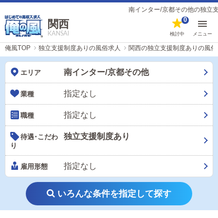
南インター/京都その他の独立支援制
0
関西
KANSAI
検討中
メニュー
俺風TOP
独立支援制度ありの風俗求人
関西の独立支援制度ありの風俗
南インター/京都その他
エリア
指定なし
業種
指定なし
職種
独立支援制度あり
待遇･こだわ
り
指定なし
雇用形態
いろんな条件を指定して探す