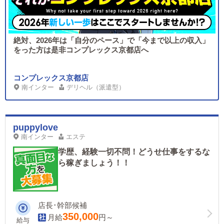
絶対、2026年は「自分のペース」で「今まで以上の収入」
をった方は是非コンプレックス京都店へ
コンプレックス京都店
南インター
デリヘル（派遣型）
puppylove
南インター
エステ
学歴、経験一切不問！どうせ仕事をするな
ら稼ぎましょう！！
店長･幹部候補
350,000
月給
円～
給与