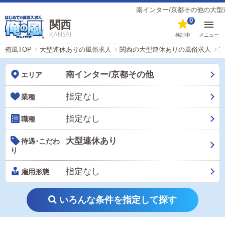
南インター/京都その他の大型連休
0
関西
KANSAI
検討中
メニュー
俺風TOP
大型連休ありの風俗求人
関西の大型連休ありの風俗求人
南インター/京都その他
エリア
指定なし
業種
指定なし
職種
大型連休あり
待遇･こだわ
り
指定なし
雇用形態
いろんな条件を指定して探す