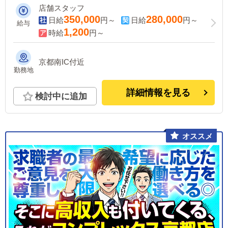
店舗スタッフ
350,000
280,000
日給
円～
日給
円～
給与
1,200
時給
円～
京都南IC付近
勤務地
詳細情報を見る
検討中に追加