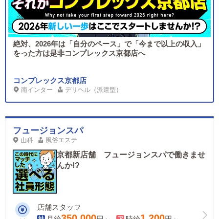
絶対、2026年は「自分のペース」で「今まで以上の収入」
をった方は是非コンプレックス京都店へ
コンプレックス京都店
南インター
デリヘル（派遣型）
フュージョンスパ
山科
風俗エステ
京都新店舗 フュージョンスパで働きませ
んか!?
店舗スタッフ
350,000
1,200
月給
円～
時給
円～